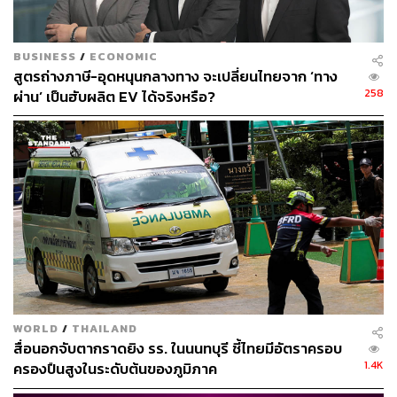
BUSINESS
/
ECONOMIC
สูตรถ่างภาษี-อุดหนุนกลางทาง จะเปลี่ยนไทยจาก ‘ทาง
258
ผ่าน’ เป็นฮับผลิต EV ได้จริงหรือ?
WORLD
/
THAILAND
สื่อนอกจับตากราดยิง รร. ในนนทบุรี ชี้ไทยมีอัตราครอบ
1.4K
ครองปืนสูงในระดับต้นของภูมิภาค