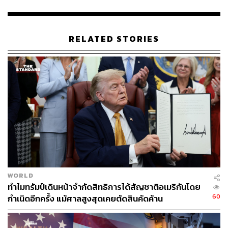
139
RELATED STORIES
ABOUT THE AUTHOR
วิโรจน์ เลิศจิตต์ธรรม
Senior Content Creator กองข่าวต่างประเทศ
THE STANDARD
WORLD
ทำไมทรัมป์เดินหน้าจำกัดสิทธิการได้สัญชาติอเมริกันโดย
60
กำเนิดอีกครั้ง แม้ศาลสูงสุดเคยตัดสินคัดค้าน