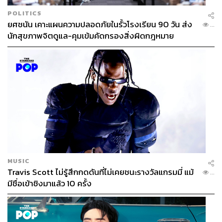
POLITICS
ยศชนัน เคาะแผนความปลอดภัยในรั้วโรงเรียน 90 วัน ส่ง
...
นักสุขภาพจิตดูแล-คุมเข้มคัดกรองสิ่งผิดกฎหมาย
MUSIC
Travis Scott ไม่รู้สึกกดดันที่ไม่เคยชนะรางวัลแกรมมี่ แม้
...
มีชื่อเข้าชิงมาแล้ว 10 ครั้ง