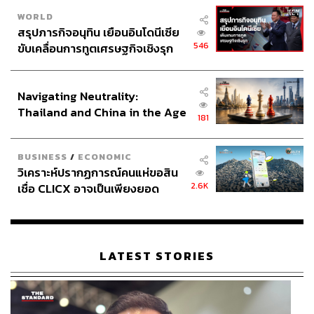
WORLD
สรุปภารกิจอนุทิน เยือนอินโดนีเซีย
546
ขับเคลื่อนการทูตเศรษฐกิจเชิงรุก
ประกาศหุ้นส่วนยุทธศาสตร์ไทย –
อินโดนีเซีย
Navigating Neutrality:
Thailand and China in the Age
181
of a New Global Order
BUSINESS
/
ECONOMIC
วิเคราะห์ปรากฏการณ์คนแห่ขอสิน
2.6K
เชื่อ CLICX อาจเป็นเพียงยอด
ภูเขาน้ำแข็ง ของปัญหาหนี้ครัว
เรือนไทยที่ถูกซุกไว้
LATEST STORIES