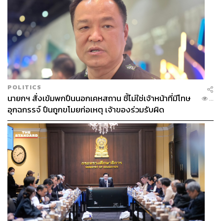
POLITICS
นายกฯ สั่งเข้มพกปืนนอกเคหสถาน ชี้ไม่ใช่เจ้าหน้าที่มีโทษ
...
อุกฉกรรจ์ ปืนถูกขโมยก่อเหตุ เจ้าของร่วมรับผิด