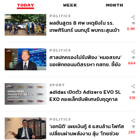
TODAY
WEEK
MONTH
POLITICS
ผลชันสูตร 8 ศพ เหตุยิงใน รร.
0.9K
เทพศิรินทร์ นนทบุรี พบกระสุนเข้า
จุดสำคัญ ‘ศีรษะ-หน้าอก’ ครูถูกยิง
4 นัด จากระยะไกล
POLITICS
ศาลปกครองไม่รับฟ้อง ‘หมอสรณ’
664
ขอเพิกถอนมติสรรหา กสทช. ชี้ยัง
ไม่ใช่ผู้เดือดร้อนเสียหาย
SPORT
adidas เปิดตัว Adizero EVO SL
519
EXO คอลเล็กชันพิเศษรับฤดูกาล
College Football
POLITICS
‘เอกนิติ’ เผยเงินกู้ 4 แสนล้าน โฟกัส
290
เปลี่ยนผ่านพลังงาน ลุ้น ‘ไทยช่วย