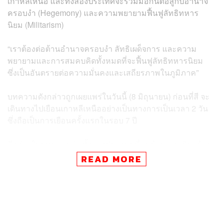
เกาหลีเหนือ และทั้งสองประเทศจะร่วมมือกันต่อสู้กับอำนาจ
ครอบงำ (Hegemony) และความพยายามฟื้นฟูลัทธิทหาร
นิยม (Militarism)
“เราต้องต่อต้านอำนาจครอบงำ ลัทธิเผด็จการ และความ
พยายามและการสมคบคิดทั้งหมดที่จะฟื้นฟูลัทธิทหารนิยม
ซึ่งเป็นอันตรายต่อความมั่นคงและเสถียรภาพในภูมิภาค”
บทความดังกล่าวถูกเผยแพร่ในวันนี้ (8 มิถุนายน) ก่อนที่สี จะ
เดินทางไปเยือนเกาหลีเหนืออย่างเป็นทางการเป็นเวลา 2 วัน
ซึ่งถือเป็นการเยือนครั้งแรกในรอบ 7 ปี
สีกล่าวในบทความว่า ทั้งสองประเทศเพื่อนบ้านจะเสริมสร้าง
การแลกเปลี่ยนในทุกด้าน เพื่อเพิ่มแรงผลักดันที่แข็งแกร่งใน
READ MORE
การพัฒนาความสัมพันธ์และปกป้องระเบียบโลกที่ยุติธรรม
และเท่าเทียมกัน
เขายังให้คำมั่นว่า จะทำงานร่วมกับเกาหลีเหนือเพื่อส่งเสริม
ระบบพหุภาคีที่เป็นธรรมและเป็นระเบียบเรียบร้อย และโลกา