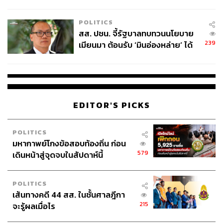
ไทยพลัส’ เฟส 2 รอประเมินความ
เหมาะสม
POLITICS
สส. ปชน. จี้รัฐบาลทบทวนนโยบาย
239
เมียนมา ต้อนรับ ‘มินอ่องหล่าย’ ได้
แค่สัญญาว่างเปล่า
EDITOR'S PICKS
POLITICS
มหากาพย์โกงข้อสอบท้องถิ่น ก่อน
579
เดินหน้าสู่จุดจบในสัปดาห์นี้
POLITICS
เส้นทางคดี 44 สส. ในชั้นศาลฎีกา
215
จะรู้ผลเมื่อไร