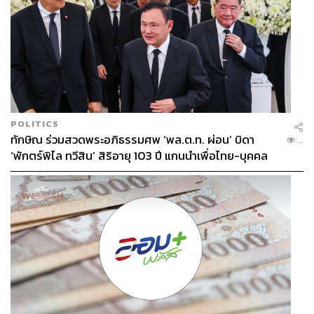
POLITICS
ทักษิณ ร่วมสวดพระอภิธรรมศพ ‘พล.ต.ท. ผ่อน’ บิดา
...
‘พักตร์พิไล ทวีสิน’ สิริอายุ 103 ปี แกนนำเพื่อไทย-บุคคล
หลากวงการร่วมอาลัย