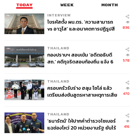
TODAY
WEEK
MONTH
INTERVIEW
ไขรหัสตั้ง ผบ.ตร. ‘ความสามารถ
836
vs อาวุโส’ และอนาคตการปฏิรูปสี
กากี กับ พล.ต.อ. เอก อังสนานนท์
THAILAND
กองปราบฯ สอบเข้ม ‘อดีตอธิบดี
578
สถ.’ คดีทุจริตสอบท้องถิ่น แจ้ง 6
ข้อหาหนัก จ่อชง ป.ป.ช. 12 ส.ค. นี้
THAILAND
ครอบครัวรับร่าง ฮลุน โซโล่ แล้ว
470
เตรียมส่งชันสูตรหาสาเหตุการเสีย
ชีวิต
THAILAND
‘ธนารัตน์’ ให้ปากคำตำรวจไซเบอร์
416
แฉช่องโหว่ 20 หน่วยงานรัฐ ยันไร้