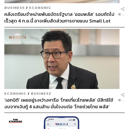
BUSINESS
/
ECONOMIC
คลังเตรียมจำหน่ายพันธบัตรรัฐบาล ‘ออมพลัส’ รอบถัดไป
...
เร็วสุด 4 ก.ย.นี้ อาจเพิ่มสัดส่วนการขายแบบ Small Lot
First มากขึ้น
ECONOMIC
/
BUSINESS
‘เอกนิติ’ เผยอยู่ระหว่างหารือ ‘ไทยเที่ยวไทยพลัส’ มีสิทธิใช้
...
งบจากเงินกู้ 4 แสนล้าน มั่นใจงบต่อ ‘ไทยช่วยไทย พลัส’
เฟส 2 มีเพียงพอ