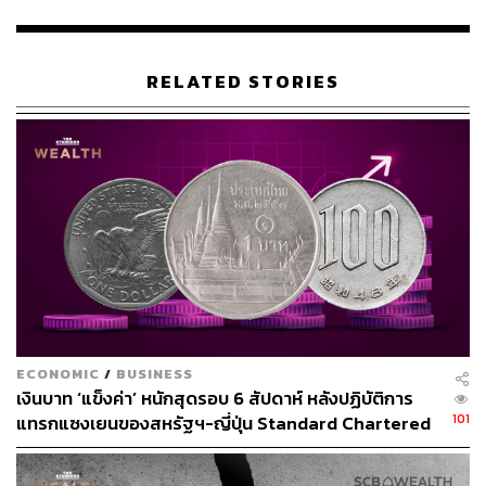
เหมาหนิง โฆษกกระทรวงการต่างประเทศจีนปฏิเสธให้ความ
เห็นโดยตรงต่อคำถามเรื่องการเคลื่อนกำลังทหารของจีน แต่
RELATED STORIES
ย้ำว่า “ประเด็นไต้หวันเป็นเรื่องภายในของจีน และจีนจะ
ปกป้องอธิปไตยของตนอย่างเด็ดขาด
ภาพ:
Annabelle Chih / Getty Images
อ้างอิง:
https://edition.cnn.com/2024/12/10/china/china-taiwa
n-maritime-movements-intl-hnk/index.html
TAGS:
Taiwan
ความสัมพันธ์จีน-ไต้หวัน
ช่องแคบไต้หวัน
กองทัพไต้หวัน
China
ECONOMIC
/
BUSINESS
เงินบาท ‘แข็งค่า’ หนักสุดรอบ 6 สัปดาห์ หลังปฏิบัติการ
101
แทรกแซงเยนของสหรัฐฯ-ญี่ปุ่น Standard Chartered
เปิดเป้าสิ้นปีนี้จ่อแข็งต่อแตะ 32.50 บาทต่อดอลลาร์