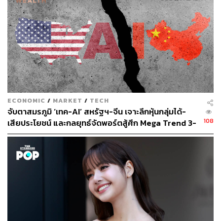
310
ABOUT THE AUTHOR
ตรีชฎา โชคธนาเสริมสกุล
Content Creator กองข่าวต่างประเทศ
ECONOMIC
/
MARKET
/
TECH
จับตาสมรภูมิ ‘เทค-AI’ สหรัฐฯ-จีน เจาะลึกหุ้นกลุ่มได้-
108
เสียประโยชน์ และกลยุทธ์จัดพอร์ตสู้ศึก Mega Trend 3-
5 ปีข้างหน้า