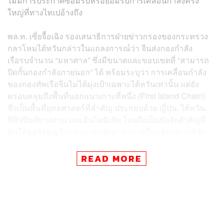
ไม่มีการประกาศซ้อมรบหรือยอมรับการเคลื่อนกำลังครั้ง
ใหญ่ที่ทางไทเปอ้างถึง
พล.ท. เซี่ยจื้อเฉิง รองเสนาธิการฝ่ายข่าวกรองของกระทรวง
กลาโหมไต้หวันกล่าวในแถลงการณ์ว่า จีนส่งกองกำลัง
เรือรบจำนวน “มหาศาล” ซึ่งมีขนาดและขอบเขตที่ “สามารถ
ปิดกั้นกองกำลังภายนอก” ได้ พร้อมระบุว่า การเคลื่อนกำลัง
ของกองทัพเรือจีนไม่ได้มุ่งเป้าเฉพาะไต้หวันเท่านั้น แต่ยัง
ครอบคลุมถึงพื้นที่นอกแนวเกาะที่หนึ่ง (First Island Chain)
ซึ่งเป็นพื้นที่ยุทธศาสตร์ที่สำคัญ ประกอบด้วย ญี่ปุ่น, ไต้หวัน,
ฟิลิปปินส์บางส่วน และอินโดนีเซีย โดยถือเป็นปัจจัยสำคัญที่
ทำให้สหรัฐอเมริกาสามารถรักษาอำนาจในภูมิภาคแปซิฟิก
เอาไว้ได้
READ MORE
การที่จีนสามารถสกัดกั้นกองกำลังภายนอกจากการเข้าสู่
แนวเกาะที่หนึ่งได้นั้นอาจเป็นภัยคุกคามต่อการอยู่รอดของ
ไต้หวันในกรณีที่จีนบุกโจมตี เพราะจะทำให้กองกำลังต่าง
ชาติไม่สามารถเข้ามาช่วยเหลือไต้หวันทางทะเลได้ ซึ่งการ
เคลื่อนกำลังทางทะเลครั้งนี้ถือว่าใหญ่ที่สุดนับตั้งแต่จีนเริ่ม