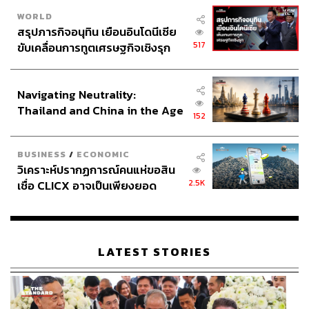
WORLD
สรุปภารกิจอนุทิน เยือนอินโดนีเซีย
517
ขับเคลื่อนการทูตเศรษฐกิจเชิงรุก
ประกาศหุ้นส่วนยุทธศาสตร์ไทย –
อินโดนีเซีย
Navigating Neutrality:
Thailand and China in the Age
152
of a New Global Order
BUSINESS
/
ECONOMIC
วิเคราะห์ปรากฏการณ์คนแห่ขอสิน
2.5K
เชื่อ CLICX อาจเป็นเพียงยอด
ภูเขาน้ำแข็ง ของปัญหาหนี้ครัว
เรือนไทยที่ถูกซุกไว้
LATEST STORIES