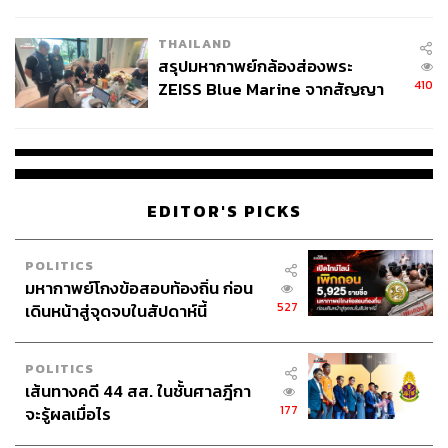
นัยทางการเมือง
THAILAND
สรุปมหากาพย์กล้องส่องพระ
410
ZEISS Blue Marine จากสัญญา
ผลิต 8.3 ล้าน สู่ข้อพิพาท ‘มา
เวลล์ฯ’ ฟ้อง ‘โทน บางแค’ ผิดนัด
จ่ายหนี้-แอบระบุแบรนด์
EDITOR'S PICKS
POLITICS
มหากาพย์โกงข้อสอบท้องถิ่น ก่อน
527
เดินหน้าสู่จุดจบในสัปดาห์นี้
POLITICS
เส้นทางคดี 44 สส. ในชั้นศาลฎีกา
177
จะรู้ผลเมื่อไร