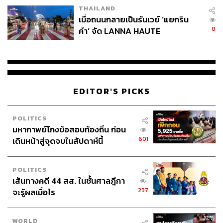
THAILAND
เมื่อถนนกลายเป็นรันเวย์ ‘แยกริน
0
คำ’ จัด LANNA HAUTE
COUTURE กลางสายฝน
EDITOR'S PICKS
POLITICS
มหากาพย์โกงข้อสอบท้องถิ่น ก่อน
601
เดินหน้าสู่จุดจบในสัปดาห์นี้
POLITICS
เส้นทางคดี 44 สส. ในชั้นศาลฎีกา
237
จะรู้ผลเมื่อไร
WORLD