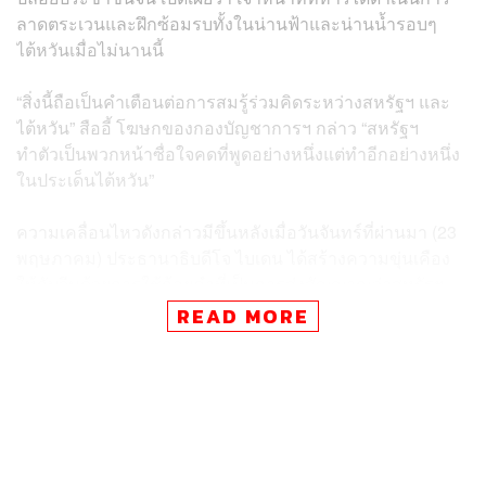
ลาดตระเวนและฝึกซ้อมรบทั้งในน่านฟ้าและน่านน้ำรอบๆ
ไต้หวันเมื่อไม่นานนี้
“สิ่งนี้ถือเป็นคำเตือนต่อการสมรู้ร่วมคิดระหว่างสหรัฐฯ และ
ไต้หวัน” สืออี้ โฆษกของกองบัญชาการฯ กล่าว “สหรัฐฯ
ทำตัวเป็นพวกหน้าซื่อใจคดที่พูดอย่างหนึ่งแต่ทำอีกอย่างหนึ่ง
ในประเด็นไต้หวัน”
ความเคลื่อนไหวดังกล่าวมีขึ้นหลังเมื่อวันจันทร์ที่ผ่านมา (23
พฤษภาคม) ประธานาธิบดีโจ ไบเดน ได้สร้างความขุ่นเคือง
ให้กับจีนด้วยการใช้ถ้อยคำที่เป็นการส่งสัญญาณว่าสหรัฐฯ
อาจเปลี่ยนแปลงนโยบายต่างประเทศในประเด็นของไต้หวันที่
READ MORE
มี ‘ความคลุมเครือทางยุทธศาสตร์’ โดยระบุว่า สหรัฐฯ อาจ
ส่งกำลังทหารเข้าช่วยไต้หวันหากจีนตัดสินใจที่จะรุกราน
พื้นที่ดังกล่าว
อย่างไรก็ตาม ในภายหลังนั้น ประธานาธิบดีไบเดนก็ได้ออก
มาแก้ต่างว่าสหรัฐฯ ไม่คิดจะเปลี่ยนนโยบายต่างประเทศที่มี