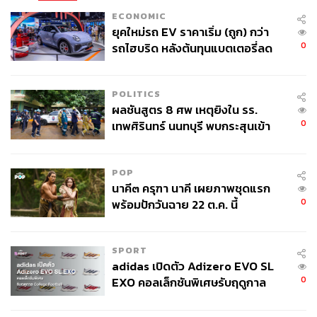
ECONOMIC
ยุคใหม่รถ EV ราคาเริ่ม (ถูก) กว่า
0
รถไฮบริด หลังต้นทุนแบตเตอรี่ลด
ลง - จีนแห่บุกตลาดเกิดใหม่
POLITICS
ผลชันสูตร 8 ศพ เหตุยิงใน รร.
0
เทพศิรินทร์ นนทบุรี พบกระสุนเข้า
จุดสำคัญ ‘ศีรษะ-หน้าอก’ ครูถูกยิง
4 นัด จากระยะไกล
POP
นาคี๓ ครุฑา นาคี เผยภาพชุดแรก
0
พร้อมปักวันฉาย 22 ต.ค. นี้
SPORT
adidas เปิดตัว Adizero EVO SL
0
EXO คอลเล็กชันพิเศษรับฤดูกาล
College Football