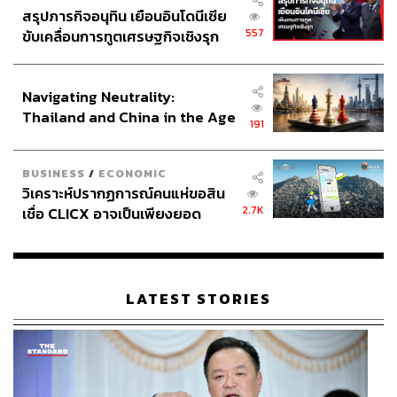
สรุปภารกิจอนุทิน เยือนอินโดนีเซีย
557
ขับเคลื่อนการทูตเศรษฐกิจเชิงรุก
ประกาศหุ้นส่วนยุทธศาสตร์ไทย –
อินโดนีเซีย
Navigating Neutrality:
Thailand and China in the Age
191
of a New Global Order
BUSINESS
/
ECONOMIC
วิเคราะห์ปรากฏการณ์คนแห่ขอสิน
2.7K
เชื่อ CLICX อาจเป็นเพียงยอด
ภูเขาน้ำแข็ง ของปัญหาหนี้ครัว
เรือนไทยที่ถูกซุกไว้
LATEST STORIES