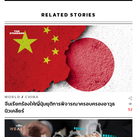
TAGS:
Taiwan
ยุทธวิธีการซ้อมรบ
ความสัมพันธ์ระหว่างประเทศ
USA
China
RELATED STORIES
49
ABOUT THE AUTHOR
WORLD
/
CHINA
ปัทมาสน์ ชนะรัชชรักษ์
จีนเรียกร้องให้ญี่ปุ่นยุติการพิจารณาครอบครองอาวุธ
Content Creator ข่าวต่างประเทศ
52
นิวเคลียร์