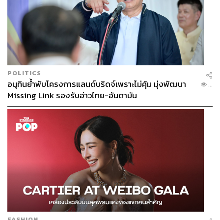
POLITICS
อนุทินย้ำพับโครงการแลนด์บริดจ์เพราะไม่คุ้ม มุ่งพัฒนา
...
Missing Link รองรับอ่าวไทย-อันดามัน
FASHION