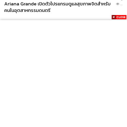
Ariana Grande เปิดตัวโปรแกรมดูแลสุขภาพจิตสำหรับ
...
คนในอุตสาหกรรมดนตรี
News
Wealth
Pop
Podcast
Video
Now
Opinion
Careers
Events
Privacy
About
Contact
Policy
FOR
ADVERTISING
MEMBERSHIP