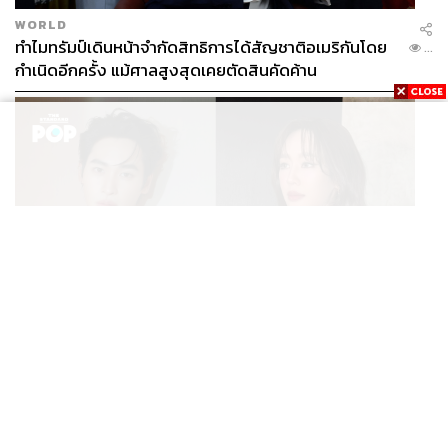
WORLD
ทำไมทรัมป์เดินหน้าจำกัดสิทธิการได้สัญชาติอเมริกันโดย
...
กำเนิดอีกครั้ง แม้ศาลสูงสุดเคยตัดสินคัดค้าน
ENTERTAINMENT
เก้า นพเก้า และ พาย รินรดา เตรียมร่วมงานกันใน ‘รสกาล
...
Enchanted Taste In Time’