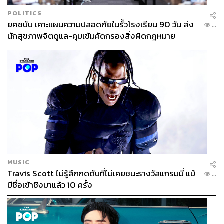
POLITICS
ยศชนัน เคาะแผนความปลอดภัยในรั้วโรงเรียน 90 วัน ส่ง
...
นักสุขภาพจิตดูแล-คุมเข้มคัดกรองสิ่งผิดกฎหมาย
MUSIC
Travis Scott ไม่รู้สึกกดดันที่ไม่เคยชนะรางวัลแกรมมี่ แม้
...
มีชื่อเข้าชิงมาแล้ว 10 ครั้ง