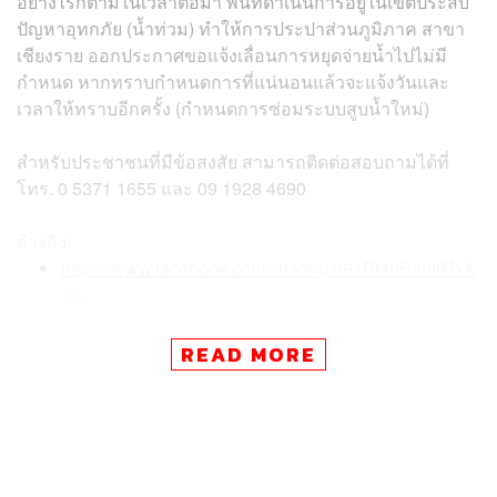
อย่างไรก็ตามในเวลาต่อมา พื้นที่ดำเนินการอยู่ในเขตประสบ
ปัญหาอุทกภัย (น้ำท่วม) ทำให้การประปาส่วนภูมิภาค สาขา
เชียงราย ออกประกาศขอแจ้งเลื่อนการหยุดจ่ายน้ำไปไม่มี
กำหนด หากทราบกำหนดการที่แน่นอนแล้วจะแจ้งวันและ
เวลาให้ทราบอีกครั้ง (กำหนดการซ่อมระบบสูบน้ำใหม่)
สำหรับประชาชนที่มีข้อสงสัย สามารถติดต่อสอบถามได้ที่
โทร. 0 5371 1655 และ 09 1928 4690
อ้างอิง:
https://www.facebook.com/share/p/o91Pf4nP8miMxX
vB/
READ MORE
TAGS:
น้ำท่วม
เชียงราย
อุทกภัย
การประปาส่วนภูมิภาค
น้ำท่วมเชียงราย