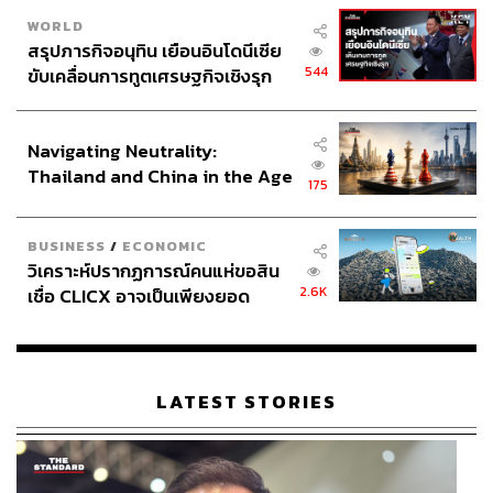
WORLD
สรุปภารกิจอนุทิน เยือนอินโดนีเซีย
544
ขับเคลื่อนการทูตเศรษฐกิจเชิงรุก
ประกาศหุ้นส่วนยุทธศาสตร์ไทย –
อินโดนีเซีย
Navigating Neutrality:
Thailand and China in the Age
175
of a New Global Order
BUSINESS
/
ECONOMIC
วิเคราะห์ปรากฏการณ์คนแห่ขอสิน
2.6K
เชื่อ CLICX อาจเป็นเพียงยอด
ภูเขาน้ำแข็ง ของปัญหาหนี้ครัว
เรือนไทยที่ถูกซุกไว้
LATEST STORIES