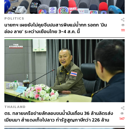
POLITICS
นายกฯ เผยยังไม่คุยจีนปมสารพิษแม่น้ำกก รอถก ‘มิน
111
อ่อง ลาย’ ระหว่างเยือนไทย 3-4 ส.ค. นี้
THAILAND
ตร. ทลายเครือข่ายลักลอบขนน้ำมันเถื่อน 36 ล้านลิตรส่ง
147
เมียนมา สำแดงเท็จไปลาว ทำรัฐสูญภาษีกว่า 226 ล้าน