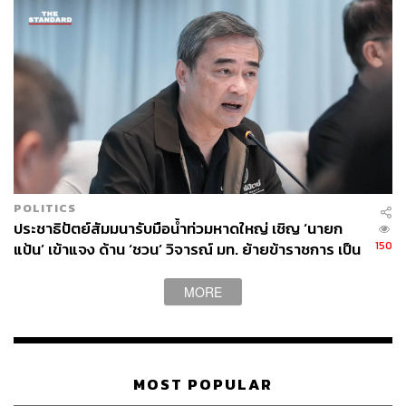
POLITICS
ประชาธิปัตย์สัมมนารับมือน้ำท่วมหาดใหญ่ เชิญ ‘นายก
150
แป้น’ เข้าแจง ด้าน ‘ชวน’ วิจารณ์ มท. ย้ายข้าราชการ เป็น
เหตุแก้อุทกภัยขาดประสิทธิภาพ
MORE
MOST POPULAR