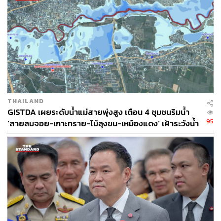
THAILAND
GISTDA เผยระดับน้ำแม่สายพุ่งสูง เตือน 4 ชุมชนริมน้ำ
95
‘สายลมจอย-เกาะทราย-ไม้ลุงขน-เหมืองแดง’ เฝ้าระวังน้ำ
ท่วมฉับพลัน