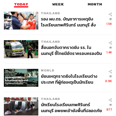
TODAY
WEEK
MONTH
THAILAND
รอง ผบ.ตร. บัญชาการเหตุยิง
1.5K
โรงเรียนเทพศิรินทร์ นนทบุรี สั่ง
ค้นหา 2 รอบยืนยันไร้คนติดค้าง พบ
ศพปู่-ย่าที่บ้านพักผู้ก่อเหตุ
THAILAND
สื่อนอกจับตากราดยิง รร. ใน
1.4K
นนทบุรี ชี้ไทยมีอัตราครอบครองปืน
สูงในระดับต้นของภูมิภาค
WORLD
ย้อนเหตุกราดยิงในโรงเรียนต่าง
0.9K
ประเทศ ที่ผู้ก่อเหตุเป็นนักเรียน
THAILAND
นักเรียนโรงเรียนเทพศิรินทร์
877
นนทบุรี อพยพเข้ายังพื้นที่ปลอดภัย