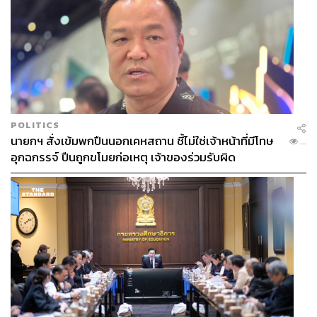
POLITICS
นายกฯ สั่งเข้มพกปืนนอกเคหสถาน ชี้ไม่ใช่เจ้าหน้าที่มีโทษ
...
อุกฉกรรจ์ ปืนถูกขโมยก่อเหตุ เจ้าของร่วมรับผิด