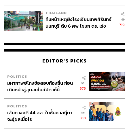
ชั่วคราว หลังเหตุใช้อาวุธปืนภายใน
โรงเรียนคลี่คลาย
THAILAND
คืบหน้าเหตุยิงโรงเรียนเทพศิรินทร์
710
นนทบุรี ดับ 6 ศพ โฆษก ตร. เร่ง
สอบปมขโมยปืนปู่ก่อเหตุ
EDITOR'S PICKS
POLITICS
มหากาพย์โกงข้อสอบท้องถิ่น ก่อน
575
เดินหน้าสู่จุดจบในสัปดาห์นี้
POLITICS
เส้นทางคดี 44 สส. ในชั้นศาลฎีกา
210
จะรู้ผลเมื่อไร