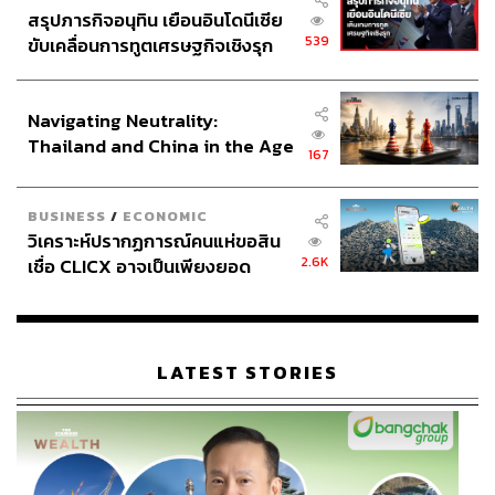
สรุปภารกิจอนุทิน เยือนอินโดนีเซีย
539
ขับเคลื่อนการทูตเศรษฐกิจเชิงรุก
ประกาศหุ้นส่วนยุทธศาสตร์ไทย –
อินโดนีเซีย
Navigating Neutrality:
Thailand and China in the Age
167
of a New Global Order
BUSINESS
/
ECONOMIC
วิเคราะห์ปรากฏการณ์คนแห่ขอสิน
2.6K
เชื่อ CLICX อาจเป็นเพียงยอด
ภูเขาน้ำแข็ง ของปัญหาหนี้ครัว
เรือนไทยที่ถูกซุกไว้
LATEST STORIES