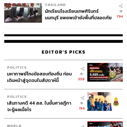
THAILAND
จ่ายหนี้-แอบระบุแบรนด์
นักเรียนโรงเรียนเทพศิรินทร์
794
นนทบุรี อพยพเข้ายังพื้นที่ปลอดภัย
ชั่วคราว หลังเหตุใช้อาวุธปืนภายใน
โรงเรียนคลี่คลาย
EDITOR'S PICKS
POLITICS
มหากาพย์โกงข้อสอบท้องถิ่น ก่อน
559
เดินหน้าสู่จุดจบในสัปดาห์นี้
POLITICS
เส้นทางคดี 44 สส. ในชั้นศาลฎีกา
194
จะรู้ผลเมื่อไร
WORLD