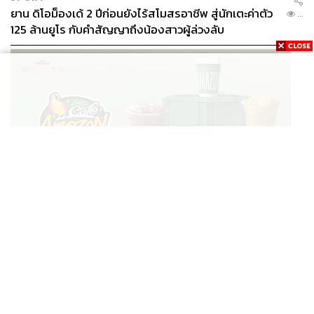
ยาน ดิโอม็องเด้ 2 ปีก่อนยังไร้สโมสรอาชีพ สู่นักเตะค่าตัว
...
125 ล้านยูโร กับคำสัญญาถึงน้องสาวผู้ล่วงลับ
BUSINESS
/
BUSINESS
ยอดขายครึ่งปีแรก Cafe Amazon โตทะลุสถิติ 117 ล้าน
...
แก้ว หนุนธุรกิจไลฟ์สไตล์ OR โตต่อเนื่อง