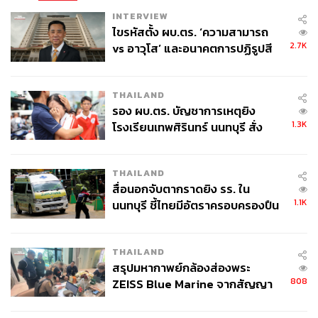
INTERVIEW
ไขรหัสตั้ง ผบ.ตร. ‘ความสามารถ
2.7K
vs อาวุโส’ และอนาคตการปฏิรูปสี
กากี กับ พล.ต.อ. เอก อังสนานนท์
THAILAND
รอง ผบ.ตร. บัญชาการเหตุยิง
1.3K
โรงเรียนเทพศิรินทร์ นนทบุรี สั่ง
ค้นหา 2 รอบยืนยันไร้คนติดค้าง พบ
ศพปู่-ย่าที่บ้านพักผู้ก่อเหตุ
THAILAND
สื่อนอกจับตากราดยิง รร. ใน
1.1K
นนทบุรี ชี้ไทยมีอัตราครอบครองปืน
สูงในระดับต้นของภูมิภาค
THAILAND
สรุปมหากาพย์กล้องส่องพระ
808
ZEISS Blue Marine จากสัญญา
ผลิต 8.3 ล้าน สู่ข้อพิพาท ‘มา
เวลล์ฯ’ ฟ้อง ‘โทน บางแค’ ผิดนัด