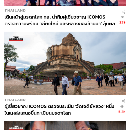
THAILAND
เดินหน้าสู่มรดกโลก ทส. นำทีมผู้เชี่ยวชาญ ICOMOS
239
ตรวจความพร้อม ‘เชียงใหม่ นครหลวงของล้านนา’ ลุ้นผล
พิจารณาปีหน้า
ภาพ: พงศ์มนัส ทาศิริ
TAGS:
จีนเปิดประเทศ
นักท่องเที่ยวต่างชาติ
เชื้อไวรัสโคโรนา
โควิด-19
เชียงใหม่
นักท่องเที่ยว
ท่าอากาศยานเชียงใหม่
การท่องเที่ยว
นักท่องเที่ยวชาวไทย
THAILAND
ผู้เชี่ยวชาญ ICOMOS ตรวจประเมิน ‘วัดเจดีย์หลวง’ หนึ่ง
5.2K
ในแหล่งเสนอขึ้นทะเบียนมรดกโลก
1.5K