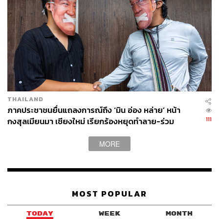
ABOUT THE AUTHOR
THE STANDARD TEAM
กองบรรณาธิการ THE STANDARD
ABOUT THE PHOTOGRAPHER
THE STANDARD TEAM
THAILAND
กองบรรณาธิการ THE STANDARD
ภาคประชาชนยื่นแถลงการณ์ถึง ‘มิน อ่อง หล่าย’ หน้า
111
กงสุลเมียนมา เชียงใหม่ เรียกร้องหยุดทำลาย-ร่วม
ปกป้องลุ่มน้ำข้ามพรมแดน
MORE
MOST POPULAR
TODAY
WEEK
MONTH