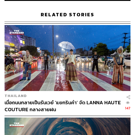
อย่างไรก็ตาม ผู้มีสิทธิร่วมลงชื่อจะต้องเป็นผู้มีสิทธิเลือกตั้ง
และมีทะเบียนบ้านอยู่ในเขตเทศบาลนครเชียงใหม่ โดยการ
RELATED STORIES
เข้าชื่อไม่สามารถดำเนินการผ่านระบบออนไลน์ได้ ผู้ประสงค์
เข้าร่วมต้องกรอกแบบฟอร์มพร้อมแนบสำเนาบัตรประจำตัว
ประชาชน
โดยเครือข่ายเทศบาลประชาชนจะจัดช่องทางรับรายชื่อผ่าน
บูธเคลื่อนที่ตามชุมชน จุดลงชื่อถาวรในร้านค้าพันธมิตร
และการส่งเอกสารทางไปรษณีย์ พร้อมเปิดรับอาสาสมัครเพื่อ
ช่วยประชาสัมพันธ์และอำนวยความสะดวกในการรวบรวม
รายชื่อทั่วพื้นที่เทศบาลนครเชียงใหม่ต่อไป
THAILAND
เมื่อถนนกลายเป็นรันเวย์ ‘แยกรินคำ’ จัด LANNA HAUTE
147
COUTURE กลางสายฝน