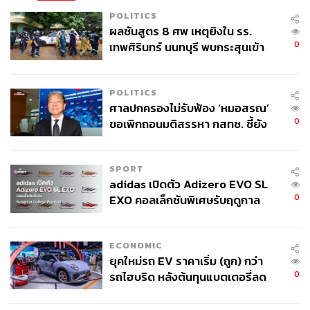
POLITICS
ผลชันสูตร 8 ศพ เหตุยิงใน รร.
0
เทพศิรินทร์ นนทบุรี พบกระสุนเข้า
จุดสำคัญ ‘ศีรษะ-หน้าอก’ ครูถูกยิง
4 นัด จากระยะไกล
POLITICS
ศาลปกครองไม่รับฟ้อง ‘หมอสรณ’
0
ขอเพิกถอนมติสรรหา กสทช. ชี้ยัง
ไม่ใช่ผู้เดือดร้อนเสียหาย
TAGS:
เชียงใหม่
นกพิราบ
ข่วงประตูท่าแพ
SPORT
ธีรวุฒิ แก้วฟอง
adidas เปิดตัว Adizero EVO SL
0
EXO คอลเล็กชันพิเศษรับฤดูกาล
College Football
ECONOMIC
ยุคใหม่รถ EV ราคาเริ่ม (ถูก) กว่า
0
รถไฮบริด หลังต้นทุนแบตเตอรี่ลด
ลง - จีนแห่บุกตลาดเกิดใหม่
4.8K