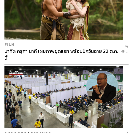
FILM
นาคี๓ ครุฑา นาคี เผยภาพชุดแรก พร้อมปักวันฉาย 22 ต.ค.
...
นี้
THAILAND
/
POLITICS