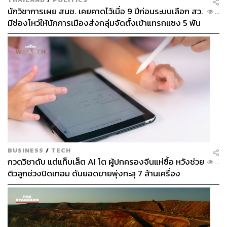
นักวิชาการเผย สนช. เคยคาดไว้เมื่อ 9 ปีก่อนระบบเลือก สว.
...
มีช่องโหว่ให้นักการเมืองส่งกลุ่มจัดตั้งเข้าแทรกแซง 5 พัน
ล้านยึดประเทศได้
BUSINESS
/
TECH
กวดวิชาดับ แต่แท็บเล็ต AI โต ผู้ปกครองจีนแห่ซื้อ หวังช่วย
...
ติวลูกช่วงปิดเทอม ดันยอดขายพุ่งทะลุ 7 ล้านเครื่อง