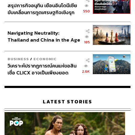
สรุปภารกิจอนุทิน เยือนอินโดนีเซีย
550
ขับเคลื่อนการทูตเศรษฐกิจเชิงรุก
ประกาศหุ้นส่วนยุทธศาสตร์ไทย –
อินโดนีเซีย
Navigating Neutrality:
Thailand and China in the Age
185
of a New Global Order
BUSINESS
/
ECONOMIC
วิเคราะห์ปรากฏการณ์คนแห่ขอสิน
2.6K
เชื่อ CLICX อาจเป็นเพียงยอด
ภูเขาน้ำแข็ง ของปัญหาหนี้ครัว
เรือนไทยที่ถูกซุกไว้
LATEST STORIES