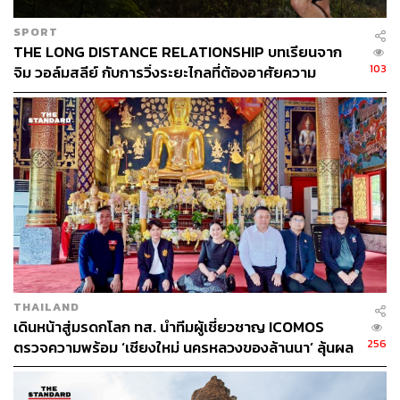
SPORT
THE LONG DISTANCE RELATIONSHIP บทเรียนจาก
103
จิม วอล์มสลีย์ กับการวิ่งระยะไกลที่ต้องอาศัยความ
สัมพันธ์ที่ดี
THAILAND
เดินหน้าสู่มรดกโลก ทส. นำทีมผู้เชี่ยวชาญ ICOMOS
256
ตรวจความพร้อม ‘เชียงใหม่ นครหลวงของล้านนา’ ลุ้นผล
พิจารณาปีหน้า