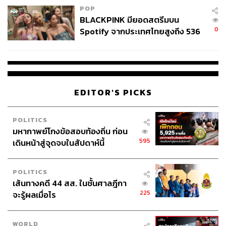
POP
BLACKPINK มียอดสตรีมบน
0
Spotify จากประเทศไทยสูงถึง 536
ABOUT THE AUTHOR
ล้านครั้ง ตลอด 10 ปีที่ผ่านมา
THE STANDARD TEAM
กองบรรณาธิการ THE STANDARD
ABOUT THE PHOTOGRAPHER
EDITOR'S PICKS
พงศ์มนัส ทาศิริ
ช่างภาพประจำการเชียงใหม่ สำนักข่าว THE
POLITICS
STANDARD
มหากาพย์โกงข้อสอบท้องถิ่น ก่อน
595
เดินหน้าสู่จุดจบในสัปดาห์นี้
POLITICS
เส้นทางคดี 44 สส. ในชั้นศาลฎีกา
225
จะรู้ผลเมื่อไร
WORLD