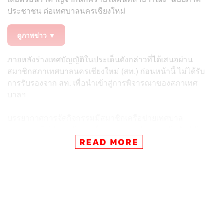
ประชาชน ต่อเทศบาลนครเชียงใหม่
ดูภาพข่าว ▼
ภายหลังร่างเทศบัญญัติในประเด็นดังกล่าวที่ได้เสนอผ่าน
สมาชิกสภาเทศบาลนครเชียงใหม่ (สท.) ก่อนหน้านี้ ไม่ได้รับ
การรับรองจาก สท. เพื่อนำเข้าสู่การพิจารณาของสภาเทศ
บาลฯ
บรรยากาศการจัดกิจกรรมมีสมาชิกเครือข่ายเทศบาล
ประชาชนได้เปิดจุดรับรายชื่อและรณรงค์ประชาสัมพันธ์กับ
ประชาชนอยู่บริเวณข่วงประตูท่าแพ เนื่องจากพื้นที่ดังกล่าว
READ MORE
เป็นหนึ่งในจุดที่มีปัญหาเรื่องนกพิราบรวมฝูงในเขตเมืองเก่า
เชียงใหม่ ทำให้ส่งผลในเรื่องความสะอาด สุขอนามัย และ
ภาพลักษณ์ด้านการท่องเที่ยวของเมือง
การเสนอเทศบัญญัติครั้งนี้เป็นไปเพื่อผลักดันแนวทางจัดการ
ปัญหาอย่างเป็นระบบและยั่งยืน ควบคู่กับการอนุรักษ์เมืองเก่า