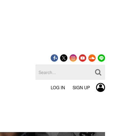
LOG IN
SIGN UP