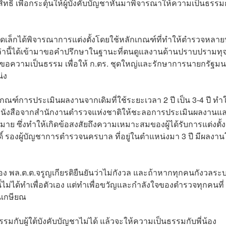
ิทธิ์ เพื่อกระตุ้นให้ผู้บังคับบัญชาหันมาพิจารณาให้ความเป็นธรรม
ุดเล็กได้พิจารณาการแต่งตั้งโดยใช้หลักเกณฑ์ที่ทำให้ตำรวจหลา
จเหล่านี้ได้เข้ามาขอคำปรึกษาในฐานะที่ตนดูแลงานด้านปราบปรามทุจ
ร้องขอความเป็นธรรม เพื่อให้ ก.ตร. ชุดใหญ่และรักษาการนายกรัฐมน
่ง
เกณฑ์การประเมินผลงานจากเดิมที่ใช้ระยะเวลา 2 ปี เป็น 3-4 ปี ทำใ
มีหนังสือจากสำนักงานตำรวจแห่งชาติให้ชะลอการประเมินผลงานแ
ย ซึ่งทำให้เกิดข้อสงสัยถึงความเหมาะสมของผู้ได้รับการแต่งตั้ง
ดิ์ รองผู้บัญชาการตำรวจนครบาล ที่อยู่ในตำแหน่งมา 3 ปี มีผลงา
อง พล.ต.ต.จรูญเกียรติยืนยันว่าไม่กังวล และถ้าหากทุกคนกังวลระบ
้ไม่ได้ทำเพื่อตัวเอง แต่ทำเพื่อขวัญและกำลังใจของตำรวจทุกคนที่
ันเกษียณ
รมกับผู้ใต้บังคับบัญชาไม่ได้ แล้วจะให้ความเป็นธรรมกับพี่น้อง