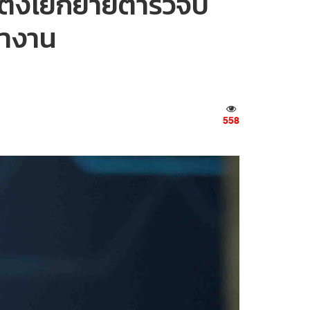
ตั้งโยกย้ายตำรวจปี
ทำงาน
558