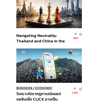
อินโดนีเซีย
Navigating Neutrality:
189
Thailand and China in the
Age of a New Global
Order
BUSINESS
/
ECONOMIC
2.6K
วิเคราะห์ปรากฏการณ์คนแห่
ขอสินเชื่อ CLICX อาจเป็น
เพียงยอดภูเขาน้ำแข็ง ของ