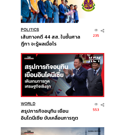
POLITICS
235
เส้นทางคดี 44 สส. ในชั้นศาล
ฎีกา จะรู้ผลเมื่อไร
WORLD
553
สรุปภารกิจอนุทิน เยือน
อินโดนีเซีย ขับเคลื่อนการทูต
เศรษฐกิจเชิงรุก ประกาศหุ้น
ส่วนยุทธศาสตร์ไทย –