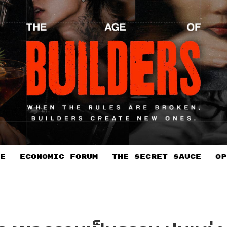
E
ECONOMIC FORUM
THE SECRET SAUCE​
OP