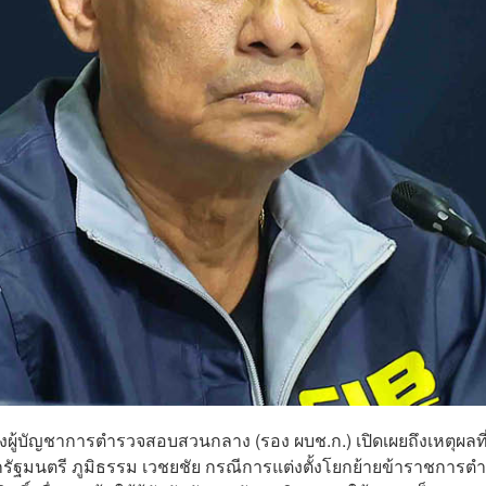
รองผู้บัญชาการตำรวจสอบสวนกลาง (รอง ผบช.ก.) เปิดเผยถึงเหตุผลที่
รัฐมนตรี ภูมิธรรม เวชยชัย กรณีการแต่งตั้งโยกย้ายข้าราชการต