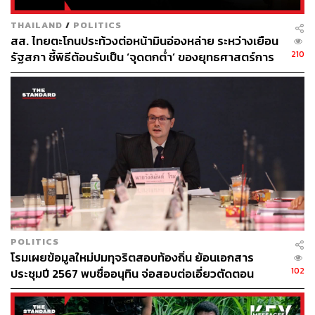
“ขอยืนยันว่าผู้แทนราษฎรของพรรคประชาชน จะทำหน้าที่
THAILAND
/
POLITICS
พิทักษ์ปกป้องระบอบประชาธิปไตย อันมีพระมหากษัตริย์ทรง
สส. ไทยตะโกนประท้วงต่อหน้ามินอ่องหล่าย ระหว่างเยือน
เป็นประมุข หรือ Constitutional Monarchy หรือ
210
รัฐสภา ชี้พิธีต้อนรับเป็น ‘จุดตกต่ำ’ ของยุทธศาสตร์การ
ประชาธิปไตยที่พระมหากษัตริย์อยู่ใต้รัฐธรรมนูญ เราจะ
ทูตไทย
ระมัดระวังไม่ให้กฎหมายใดถูกติฉินนินทา หรือมีข้อครหาได้
ว่า มีใครที่มีความพยายามทำให้หลุดพ้น ไปจากกรอบที่ว่านี้
ที่พระมหากษัตริย์ต้องทรงปกเกล้า แต่ไม่ปกครอง อันเป็นการ
รักษาพระราชสถานะของประมุข ให้ปราศจากการเมืองอย่าง
แท้จริง” ณัฐพงษ์ระบุ
ดังนั้น ถึงแม้พวกตนจะสามารถรับหลักการในร่าง พ.ร.บ.
ฉบับนี้ได้ แต่ก็ไม่อาจเห็นด้วยกับกระบวนการที่ ครม. เสนอให้
มีการใช้คณะกรรมาธิการเต็มสภา เพื่อเร่งรัดกระบวนการใน
การพิจารณากฎหมายฉบับนี้ พร้อมเสนอประธานสภาตามข้อ
POLITICS
บังคับการประชุมที่ 120 วรรค 2 อาจจะมีการเขียนเป็นลาย
โรมเผยข้อมูลใหม่ปมทุจริตสอบท้องถิ่น ย้อนเอกสาร
ลักษณ์อักษรที่วรรคตอนไม่ชัดเจน ที่เขียนไว้ว่าเมื่อ ครม.
102
ประชุมปี 2567 พบชื่ออนุทิน จ่อสอบต่อเอี่ยวตัดตอน
ร้องขอ หรือ สส. 20 คนเสนอญัตติ และที่ประชุมอนุมัติ อยาก
ม.บูรพา หรือไม่
เสนอให้ประธานทำหน้าที่วินิจฉัยให้เด็ดขาด ว่าคำว่า “และที่