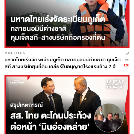
รัฐบาลเสนอมาวันนี้ไม่ได้มีเนื้อหาที่จะกระทบ กับการ
เปลี่ยนแปลงการบริหารจัดการพระราชทรัพย์ทั้ง 2 ส่วน
เนื่องจากการเปลี่ยนแปลงสาระสำคัญที่ตนได้กล่าวมานี้นั้น
ได้ทำไปเสร็จสิ้นแล้วตั้งแต่ยุครัฐบาล คสช.
สาระสำคัญจริงๆ ของกฎหมายฉบับนี้เป็นเพียง การเปลี่ยนชื่อ
จากสำนักงานทรัพย์สินพระมหากษัตริย์ตามกฎหมายปี 2561
POLITICS
ไปเป็นสำนักงานพระคลังข้างที่แต่เพียงเท่านั้น ด้วยเหตุนี้ พวก
มหาดไทยเร่งจัดระเบียบภูเก็ต ทลายนอมินีต่างชาติ คุมเจ็ต
ตนไม่ได้มีประเด็นอะไรที่จะคัดค้านร่างกฎหมายฉบับนี้ ที่
120
สกี สางบริษัทฮุบที่ดิน เคลียร์ใบอนุญาตโรงแรมค้าง 7 ปี
รัฐบาลเสนอมา แต่อย่างไรก็ตาม ในฐานะผู้แทนราษฎรคน
หนึ่ง อยากให้การเสนอร่างกฎหมายฉบับนี้เป็นไปตาม
กระบวนการนิติบัญญัติปกติ ไม่อยากให้เสนอกฎหมายฉบับนี้
ด้วยกระบวนการพิเศษ เช่น การพิจารณา 3 วาระรวดผ่าน
กรรมาธิการเต็มสภา ให้จบเพียงแค่ 1 วัน ที่ ครม. เสนอมา
เพราะถ้ายิ่งเป็นร่างกฎหมายที่เกี่ยวข้องกับสถาบันที่เป็นพระ
ประมุขของชาติ สภาของเรายิ่งต้องควรพิจารณาอย่างถี่ถ้วน
รอบคอบ ต้องระมัดระวังไม่ให้เกิดความเคลือบแคลงสงสัย
หรือการตั้งคำถามในหมู่พี่น้องประชาชน