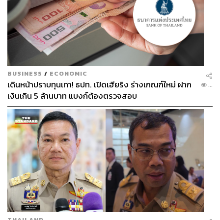
กษัตริย์ ผู้เสนอมีหลักการและเหตุผลตามที่ ครม. ได้นำเสนอ
ต่อรัฐสภา ที่แจ้งต่อสภาตามข้อบังคับ 120 กรณีที่จะพิจารณา
ในชั้นกรรมาธิการ ครม. ขอให้สภามีมติพิจารณา 3 วาระ คือ
ตั้งกรรมาธิการเต็มสภา เป็นการพิจารณาไปตามบทบัญญัติ
แห่งรัฐธรรมนูญที่เคยรองรับไว้ วาระที่ 1 รับหลักการ วาระที่
2 ชั้นกรรมาธิการ และวาระที่ 3 ชั้นให้ความเห็นชอบกับร่าง
BUSINESS
/
ECONOMIC
พ.ร.บ. ฉบับนี้หรือไม่ ก่อนที่จะส่งไปให้วุฒิสภาพิจารณาต่อ
เดินหน้าปราบทุนเทา! ธปท. เปิดเฮียริง ร่างเกณฑ์ใหม่ ฝาก
...
เงินเกิน 5 ล้านบาท แบงก์ต้องตรวจสอบ
โดยการทำตามลำดับขั้นตอนนี้ แม้ในที่ประชุมรัฐสภาจะมีมติ
เห็นชอบหรือไม่เห็นชอบกับการตั้งกรรมาธิการเต็มสภา หรือ
การพิจารณา 3 วาระในคราวเดียวกัน อาจจะต้องขอมติ
เพราะมีสมาชิกไม่เห็นด้วยที่จะพิจารณา 3 วาระ ให้เป็นไป
ตามกระบวนการปกติ และควรจะพิจารณา 3 วาระ ซึ่งต้องขอ
ความเห็นว่าจะพิจารณาโดยอาศัยกรรมาธิการเต็มสภา ให้
สมาชิกทุกคนเป็นหรือไม่ หากเห็นชอบจะพิจารณาในชั้น
กรรมาธิการเต็มสภา
ดังนั้น ต้องขอความเห็นว่าเห็นชอบกับการพิจารณา โดยตั้ง
THAILAND