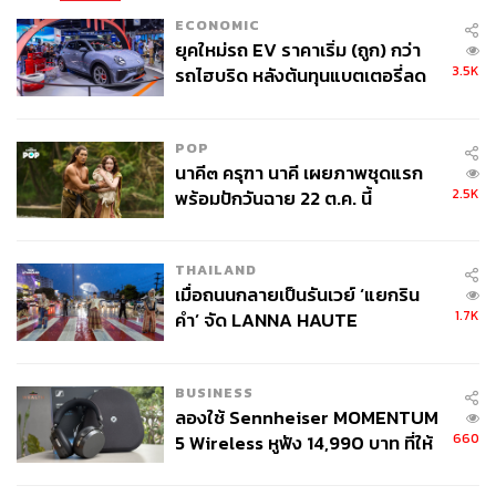
ECONOMIC
ด้านจุติ ไกรฤกษ์ สส. แบบบัญชีรายชื่อ พรรครวมไทยสร้าง
ยุคใหม่รถ EV ราคาเริ่ม (ถูก) กว่า
ชาติ ลุกขึ้นอภิปรายต่อโดยขอใช้สิทธิ์เห็นต่าง ตนเองเคารพ
3.5K
รถไฮบริด หลังต้นทุนแบตเตอรี่ลด
ความเห็นของผู้นำฝ่ายค้าน แต่ตนเองโตมาในระบบที่เชื่อและ
ลง - จีนแห่บุกตลาดเกิดใหม่
เคารพในอุดมการณ์ ชาติ ศาสน์ กษัตริย์สำคัญต่อระบอบ
ประชาธิปไตยที่มีพระมหากษัตริย์ทรงเป็นประมุขอย่างยิ่ง
POP
ตนเองไม่เคลือบแคลงใน พ.ร.บ.ฉบับนี้แม้แต่น้อย เนื้อหา
นาคี๓ ครุฑา นาคี เผยภาพชุดแรก
2.5K
พร้อมปักวันฉาย 22 ต.ค. นี้
กฎหมายฉบับนี้หลายคนอาจจะเห็นว่าเป็นทรัพย์สินส่วนพระ
มหากษัตริย์ แต่ทั้งหมดเป็นไปเพื่อประโยชน์ของชาติและ
ประชาชน
THAILAND
เมื่อถนนกลายเป็นรันเวย์ ‘แยกริน
คำที่ว่า ‘บริหารทรัพย์สินตามพระราชอัธยาศัย’
1.7K
คำ’ จัด LANNA HAUTE
ประวัติศาสตร์ ชี้ให้เห็นว่า คนไทยทั้งประเทศได้ประโยชน์
COUTURE กลางสายฝน
เนื่องจากรัฐบาลอาจจะมีงบประมาณไม่เพียงพอดูแลไม่ทั่วถึง
โดยยกตัวอย่างเด็กชาติพันธุ์ตามตะเข็บชายแดน จำนวน
BUSINESS
37,000 คน พระมหากษัตริย์ก็ทรงดูแลผ่านมูลนิธิและพระ
ลองใช้ Sennheiser MOMENTUM
ราชทรัพย์ส่วนพระองค์
660
5 Wireless หูฟัง 14,990 บาท ที่ให้
ผู้ใช้ถอดเปลี่ยนแบตเองได้ ก่อนกฎ
ส่วนเครื่องพิสูจน์ว่าการบริหารงานนั้นโปร่งใสหรือไม่ จะเห็น
EU บังคับปีหน้า