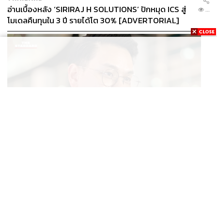
ด้วยกับกระบวนการที่ ครม. จะเร่งรัดเท่านั้น ขอบคุณ นพ.ชล
อ่านเบื้องหลัง ‘SIRIRAJ H SOLUTIONS’ ปักหมุด ICS สู่
...
น่าน ที่ทำให้ชัดเจนมากขึ้นว่า การบังคับใช้ข้อบังคับข้อที่
โมเดลคืนทุนใน 3 ปี รายได้โต 30% [ADVERTORIAL]
120 วรรค 2 จะต้องอาศัยมติของที่ประชุม
POLITICS
ไชยชนก ย้ำรัฐบาลมีเสถียรภาพ-มั่นคง ไม่รู้กระแส 10
...
สส.กล้าธรรม ซบภูมิใจไทย ชี้ปรับ ครม. 1 ปีแค่กรอบประเมิน
โยนนายกฯ ตัดสินใจ
สภาลงมติเห็นชอบเอกฉันท์ 3 วาระรวด