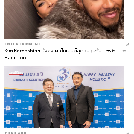
“ดังนั้น การพิจารณาในชั้นกรรมาธิการ ช่วยกันพิจารณาได้
ไม่ยุ่งยากซับซ้อนอะไร ไม่เกี่ยวเนื่องกับการบริหารทรัพย์สิน
ใดๆ ประเด็นที่มีสมาชิกพูดถึงการบริหารทรัพย์สิน ใช้
ประโยชน์ทรัพย์สิน การจัดการทรัพย์สิน เป็นการพูดนอก
ประเด็น ประธานสภา ต้องระมัดระวังอะไรที่นอกประเด็น ไม่
ควรให้อภิปราย ต้องอยู่ในประเด็นเท่านั้นจะให้เปลี่ยนหรือไม่
ENTERTAINMENT
ให้เปลี่ยน ถ้าไม่เห็นด้วยก็บอกไม่เห็นด้วย ให้กลับไปเป็น
Kim Kardashian ยังคงเผยโมเมนต์สุดอบอุ่นกับ Lewis
...
สำนักงานทรัพย์สินพระมหากษัตริย์เหมือนเดิมก็ว่าไป แต่จะ
Hamilton
ก้าวล่วงการบริหารทรัพย์สิน มันคือเรื่องนอกประเด็น” นพ.ชล
น่านกล่าว
นพ.ชลน่าน ย้ำว่า ตนเห็นด้วยกับการตั้งกรรมาธิการเต็มสภา
ไม่มีอะไรซับซ้อนอยู่ในตัวบททั้งหมด
ต่อมา ณัฐพงษ์ขอใช้สิทธิชี้แจง เพราะเกรงว่าจะมีความ
เข้าใจผิด ซึ่งตนเองพูดชัดเจนว่าสาระสำคัญของร่างกฎหมาย
ฉบับนี้คือการเปลี่ยนชื่อเท่านั้น ผู้ที่อภิปรายนอกประเด็น อาจ
เป็นจุติ ไกรฤกษ์ มากกว่า ขอยืนยันว่าพวกเราไม่ได้คัดค้าน
และเห็นด้วยกับการรับหลักการร่าง พ.ร.บ. นี้ เพียงแต่ไม่เห็น
THAILAND