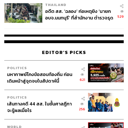
THAILAND
ได้จากกรณีที่โรงพยาบาลสมเด็จยุพราชเดชอุดมเกิดเหตุไฟ
อดีต สส. ‘ฉลอง’ ก่อเหตุยิง ‘นายก
ไหม้ รัฐบาลยังไม่ได้ส่งอะไรไปช่วย แต่ท่านได้พระราชทาน
529
อบจ.นนทบุรี’ ที่สำนักงาน ตำรวจรุด
ทรัพย์ส่วนพระองค์ไปช่วยเหลือแล้ว 20 กว่าล้าน เพื่อให้โรง
ลงพื้นที่
พยาบาลกลับมาเป็นประโยชน์ต่อประชาชนและอำเภอใกล้
เคียง
นอกจากนี้ การบริหารตามพระราชอัธยาศัย มีบันทึกไว้ของ
EDITOR'S PICKS
กระทรวงมหาดไทยและกระทรวงสาธารณสุขว่า โรง
พยาบาลและสถานราชทัณฑ์ 44 แห่งได้รับพระราชทาน
ทรัพย์ส่วนพระองค์ 2,852 ล้านบาท และสิ่งที่พระองค์ไม่
POLITICS
ประสงค์ให้คนไทยรู้คือ รถตรวจเชื้อและวิเคราะห์ผลโค
มหากาพย์โกงข้อสอบท้องถิ่น ก่อน
621
วิด-19 กว่ากระทรวงสาธารณสุขจะประกาศ TOR คนไทยคง
เดินหน้าสู่จุดจบในสัปดาห์นี้
ติดเชื้อตายกันเป็นเบือ ท่านทอดพระเนตรเห็นว่าเหตุการณ์
เช่นนั้นจะเกิดขึ้น หากไม่เข้ามาช่วยเหลือ
POLITICS
เส้นทางคดี 44 สส. ในชั้นศาลฎีกา
ประเทศมหาอำนาจที่ผลิตวัคซีนและยาแก้โรคติดต่อมีคนเสีย
256
จะรู้ผลเมื่อไร
ชีวิตมากกว่าคนไทย 25 เท่า มีคนติดเชื้อโควิดมากกว่า
ประเทศไทย 35 เท่า ต้องขอบคุณกำนัน ผู้ใหญ่บ้าน อาสา
WORLD