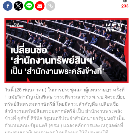
233
วันนี้ (28 พฤษภาคม) ในการประชุมสภาผู้แทนราษฎร ครั้งที่
1 สมัยวิสามัญ เป็นพิเศษ วาระพิจารณาร่าง พ.ร.บ.จัดระเบียบ
ทรัพย์สินพระมหากษัตริย์ โดยมีสาระสำคัญคือ เปลี่ยนชื่อ
สำนักงานทรัพย์สินพระมหากษัตริย์ เป็น สำนักงานพระคลัง
ข้างที่ ชูศักดิ์ ศิรินิล รัฐมนตรีประจำสำนักนายกรัฐมนตรี เป็น
ตัวแทนคณะรัฐมนตรี (ครม.) แถลงหลักการและเหตุผลต่อที่
ประชุมสภาผู้แทนราษฎร โดยร้องขอให้ที่ประชุมใช้