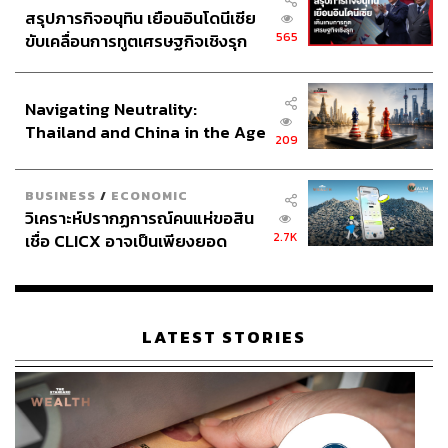
สมัครสาธารณสุข แพทย์ พยาบาล ทหารที่ช่วยให้วิกฤตดับลง
สรุปภารกิจอนุทิน เยือนอินโดนีเซีย
ไปได้
565
ขับเคลื่อนการทูตเศรษฐกิจเชิงรุก
ประกาศหุ้นส่วนยุทธศาสตร์ไทย –
จุติ ถามในที่ประชุมว่ามีใครทราบหรือไม่ รถเก็บเชื้อโควิด
อินโดนีเซีย
สามารถเก็บเชื้อจากคนไทยได้ 313,000 คน ซึ่งมีรถ
Navigating Neutrality:
พระราชทาน 20 คัน มีรถขนด่วนภายใน 3 ชั่วโมง ช่วยจำกัด
Thailand and China in the Age
209
การกระจายของโรคได้อย่างรวดเร็ว เงินกี่พันล้านที่รักษา
of a New Global Order
ประโยชน์ของคนไทยไว้ได้
BUSINESS
/
ECONOMIC
วิเคราะห์ปรากฏการณ์คนแห่ขอสิน
“พ.ร.บ.นี้ ไม่ใช่แค่เปลี่ยนชื่อเฉยๆ แต่ธำรงไว้ซึ่งความที่
2.7K
เชื่อ CLICX อาจเป็นเพียงยอด
ประเทศชาติมั่นคง ประชาชนมีความสุข พิสูจน์แล้วว่า ไม่
ภูเขาน้ำแข็ง ของปัญหาหนี้ครัว
สงสัยเคลือบแคลงในกฎหมายฉบับนี้ และเป็นประโยชน์ต่อ
เรือนไทยที่ถูกซุกไว้
ประชาชนแน่นอน”
LATEST STORIES
ชลน่านหนุนเดินหน้ากรรมาธิการเต็มสภา
ต่อมา นพ.ชลน่าน ศรีแก้ว สส.จังหวัดน่าน พรรคเพื่อไทย ลุก
ขึ้นอภิปรายว่า ร่าง พ.ร.บ.จัดระเบียบทรัพย์สินพระมหา