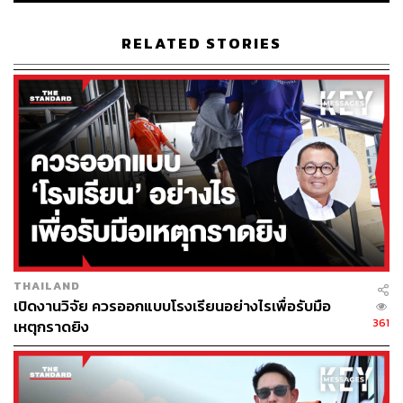
การดูแลพระราชทรัพย์ทั้ง 2 ส่วนก็เปลี่ยนไปด้วย คือ ในรัช
สมัยก่อนหน้านี้ การดูแลทรัพย์สินส่วนพระมหากษัตริย์ จะ
RELATED STORIES
แยกกันกำกับดูแลจากทรัพย์สินส่วนพระองค์ คือแยกกันดู การ
ดูแลทรัพย์สินส่วนพระองค์จะเป็นไปตามพระราชอัธยาศัย
“แต่การดูแลทรัพย์สินของสถาบันฯ นั้น จะดูแลโดยสำนักงาน
ทรัพย์สินส่วนพระมหากษัตริย์ แต่ผลของกฎหมายยุค คสช.
ทำให้เส้นแบ่งนี้เลือนลงไป โดยเปลี่ยนเป็นสำนักงานทรัพย์สิน
พระมหากษัตริย์ โดยดูแลและบริหารพระราชทรัพย์ทั้ง 2 ส่วน
ไม่ว่าทรัพย์สินส่วนพระองค์ หรือทรัพย์สินที่เป็นส่วนของ
สถาบันฯ ล้วนแต่ให้เป็นไปตามพระราชอัธยาศัย พระองค์จะ
ทรงมอบหมายให้สำนักงานฯ บุคคลใด หน่วยงานใด เป็นผู้
จัดการพระราชทรัพย์ทั้ง 2 ส่วนก็ได้” ณัฐพงษ์กล่าว
THAILAND
เปิดงานวิจัย ควรออกแบบโรงเรียนอย่างไรเพื่อรับมือ
อย่างไรก็ตาม สำหรับพระราชทรัพย์ในส่วนของสถาบันฯ นั้น
361
เหตุกราดยิง
เราจะมีวิธีบริหารจัดการดูแลอย่างไร ให้สถาพรที่สุดเพื่อ
ธำรงไว้ซึ่งพระเกียรติยศและพระราชสถานะ ภายใต้ระบอบ
ประชาธิปไตยอันมีพระมหากษัตริย์ทรงเป็นประมุข แต่ไม่ใช่
ประเด็นที่จะมาถกเถียงกันในวันนี้ เพราะร่างกฎหมายที่