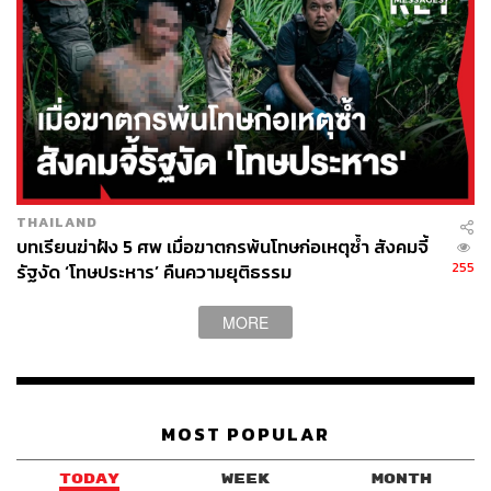
ประชุมอนุมัตินี้” บังคับใช้กับกรณีที่ ครม. เสนอมาด้วยหรือไม่
ต้องเกิดความชัดเจนในเรื่องนี้ เพื่อให้การผ่านร่างกฎหมาย
ฉบับนี้มีความรอบคอบและรัดกุม
THAILAND
บทเรียนฆ่าฝัง 5 ศพ เมื่อฆาตกรพ้นโทษก่อเหตุซ้ำ สังคมจี้
255
รัฐงัด ‘โทษประหาร’ คืนความยุติธรรม
MORE
MOST POPULAR
จุติย้ำ ไม่มีความเคลือบแคลงในร่างกฎหมายนี้
TODAY
WEEK
MONTH