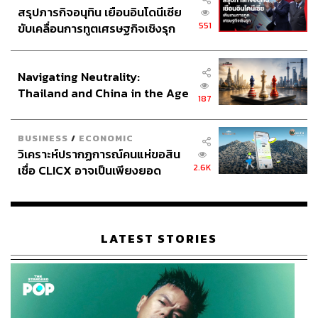
สรุปภารกิจอนุทิน เยือนอินโดนีเซีย
551
ขับเคลื่อนการทูตเศรษฐกิจเชิงรุก
ประกาศหุ้นส่วนยุทธศาสตร์ไทย –
อินโดนีเซีย
Navigating Neutrality:
Thailand and China in the Age
187
of a New Global Order
BUSINESS
/
ECONOMIC
วิเคราะห์ปรากฏการณ์คนแห่ขอสิน
2.6K
เชื่อ CLICX อาจเป็นเพียงยอด
ภูเขาน้ำแข็ง ของปัญหาหนี้ครัว
เรือนไทยที่ถูกซุกไว้
LATEST STORIES