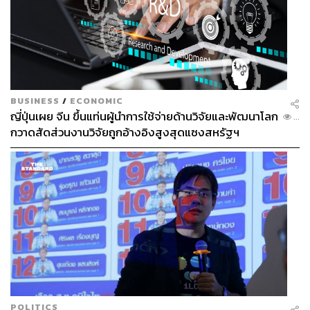
ABOUT THE AUTHOR
THE STANDARD WEALTH
สำนักข่าวเศรษฐกิจ ธุรกิจ และการลงทุน โดย
ทีมข่าว THE STANDARD
BUSINESS
/
ECONOMIC
ญี่ปุ่นเผย จีน ขึ้นแท่นผู้นำการใช้จ่ายด้านวิจัยและพัฒนาโลก
...
กวาดสัดส่วนงานวิจัยถูกอ้างอิงสูงสุดแซงสหรัฐฯ
POLITICS