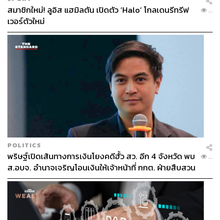
สมาชิกใหม่! ลูอิส แฮมิลตัน เปิดตัว ‘Halo’ โกลเดนรีทรีฟ
...
เวอร์ตัวใหม่
สามารถติดตาม THE STANDARD WEALTH
ผ่านแอปพลิเคชันต่างๆ ที่คุณสะดวกหรือใช้งานอยู่แล้วได้เลย
TAGS:
Chanel
การลงทุน
กระเป๋า
ของสะสม
POLITICS
พริษฐ์เปิดเส้นทางการเงินโยงคดีฮั้ว สว. อีก 4 จังหวัด พบ
...
ส.อบจ. อำนาจเจริญโอนเงินให้เจ้าหน้าที่ กกต. ฝ่ายสืบสวน
674