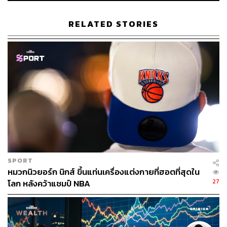
Medium Flap ราคาอยู่ที่ 10,800 ดอลลาร์ หรือราว 393,000
บาทเช่นกัน ทั้งนี้ หากนับจากปี 2016 เป็นต้นมา พบว่ากระเป๋า
RELATED STORIES
CHANELรุ่นนี้มีราคาเพิ่มขึ้นกว่า 2 เท่าเลยทีเดียว
โดยทั่วไป ราคาของกระเป๋า CHANELวินเทจจะต่ำกว่า
กระเป๋า CHANELรุ่นใหม่ อย่างกระเป๋าสะพายแบบคลาสสิก
หากอยู่ในสภาพดีเยี่ยม จะมีราคาประมาณ 6,000-7,000
ดอลลาร์ หรือราว 218,000-256,000 บาท ในขณะบางรุ่นที่
ผลิตแบบจำนวนจำกัดหรือเลิกผลิตไปแล้วอาจทำราคาได้
มากกว่าอย่างเช่น กระเป๋า CHANELAlligator ซึ่งเลิกผลิตไป
ตั้งแต่ปี 2018 อาจทำราคาได้สูงถึง 20,000-6 0,000 ดอลลาร์
หรือราว 728,000 บาท – 2.1 ล้านบาท หรือกระเป๋า
CHANELMinaudières ซึ่งเป็นกระเป๋าออกงานราตรีใบเล็กที่
SPORT
ผลิตจำนวนจำกัด ราคาขายปลีกเริ่มต้นที่ 5,000-10,000
หมวกนิวยอร์ก นิกส์ ขึ้นแท่นเครื่องแต่งกายที่ฮอตที่สุดใน
ดอลลาร์ หรือราว 182,000-364,000 บาท ยิ่งถ้าทำจากวัสดุ
27
โลก หลังคว้าแชมป์ NBA
ล้ำค่า เช่น คริสตัลหรือไข่มุก อาจได้รับการประมูลไปด้วย
ราคากว่า 20,000 ดอลลาร์ หรือ 728,000 บาทเลยทีเดียว