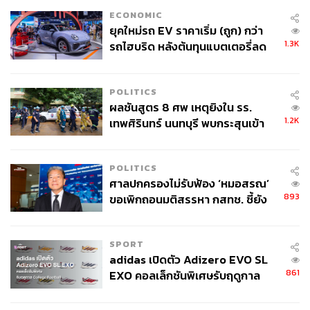
กระเป๋า CHANELสีดำหนังลูกแกะ พร้อมฮาร์ดแวร์สีทอง ขึ้น
ECONOMIC
ชื่อว่าเป็นชิ้นสุดคลาสสิกของแบรนด์ โดยจะใช้ฮาร์ดแวร์ที่ชุบ
ยุคใหม่รถ EV ราคาเริ่ม (ถูก) กว่า
ด้วยทองคำจริง 24K ทำให้กระเป๋าหรูหราโดดเด่นยิ่งขึ้น แต่
1.3K
รถไฮบริด หลังต้นทุนแบตเตอรี่ลด
ในปี 2008 CHANELหยุดใช้ฮาร์ดแวร์เคลือบทอง 24K กับ
ลง - จีนแห่บุกตลาดเกิดใหม่
กระเป๋า โดยเปลี่ยนไปใช้โลหะผสมที่มีราคาถูกกว่า ทำให้
กระเป๋าก่อนปี 2008 ที่มีฮาร์ดแวร์เคลือบทอง 24K กลายเป็น
POLITICS
ผลชันสูตร 8 ศพ เหตุยิงใน รร.
ของสะสมหายาก เพราะไม่ได้ผลิตอีกแล้ว
1.2K
เทพศิรินทร์ นนทบุรี พบกระสุนเข้า
จุดสำคัญ ‘ศีรษะ-หน้าอก’ ครูถูกยิง
4 นัด จากระยะไกล
3. กระเป๋า CHANEL Alligator
POLITICS
ศาลปกครองไม่รับฟ้อง ‘หมอสรณ’
893
ขอเพิกถอนมติสรรหา กสทช. ชี้ยัง
ไม่ใช่ผู้เดือดร้อนเสียหาย
SPORT
adidas เปิดตัว Adizero EVO SL
861
EXO คอลเล็กชันพิเศษรับฤดูกาล
College Football