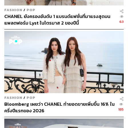
FASHION
/
POP
CHANEL ยังครองอันดับ 1 แบรนด์แฟชั่นที่มาแรงสุดบน
63
แพลตฟอร์ม Lyst ในไตรมาส 2 ของปีนี้
ทศวรรษ 1980 เป็นช่วงเวลาสำคัญที่ Karl Lagerfeld หันมา
ฟื้นฟูและตีความการออกแบบสไตล์คลาสสิกของ
CHANELเสียใหม่ และได้แนะนำ Classic Flap Bag โดยเพิ่ม
ตัวล็อก CC ซึ่งกลายเป็นเอกลักษณ์ของ CHANELจนถึง
ปัจจุบัน ดังนั้นยุค 80 จึงเป็นทศวรรษแห่งการเปลี่ยนแปลงผสม
ผสานระหว่างความทันสมัยและสง่างามคลาสสิกเข้าด้วยกัน
และยังต่อเนื่องไปสู่ยุค 90 ด้วยคอลเล็กชันที่โดดเด่นและ
สร้างสรรค์ ผสมผสานองค์ประกอบของ CHANELแบบดั้งเดิม
เข้ากับความล้ำสมัยอย่างเช่นกระเป๋า CHANELCamera,
CHANELVanity Case, CHANELDiana
FASHION
/
POP
Bloomberg เผยว่า CHANEL ทำยอดขายเพิ่มขึ้น 16% ใน
2. กระเป๋า CHANEL Classic Flap Vintage Lambskin
185
ครึ่งปีแรกของ 2026
ก่อนปี 2008