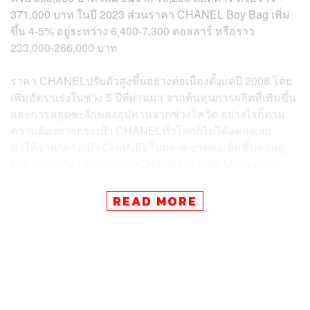
371,000 บาท ในปี 2023 ส่วนราคา CHANEL Boy Bag เพิ่ม
ขึ้น 4-5% อยู่ระหว่าง 6,400-7,300 ดอลลาร์ หรือราว
233,000-266,000 บาท
ราคา CHANELปรับตัวสูงขึ้นอย่างต่อเนื่องตั้งแต่ปี 2008 โดย
เพิ่มอัตราเร่งในช่วง 5 ปีที่ผ่านมา จากต้นทุนการผลิตที่เพิ่มขึ้น
และการหยุดชะงักของอุปทานจากช่วงโควิด อย่างไรก็ตาม
ความต้องการกระเป๋า CHANELทั่วโลกก็ไม่ได้ลดลงเลย
ทำให้ราคากระเป๋า CHANELในตลาดขายต่อเพิ่มขึ้นควบคู่
ไปด้วยเช่นกัน เช่น กระเป๋า CHANELClassic Medium วิน
เทจจากยุค 90 ขายในราคากว่า 6,000 ดอลลาร์ หรือราว
218,000 บาท ทั้งที่ราคาตอนวางจำหน่ายอยู่ที่ราว 1,200
READ MORE
ดอลลาร์ หรือ 43,700 บาทเท่านั้น โดยส่วนใหญ่กระเป๋าที่ทำ
ราคาได้ดีในตลาดมือสองคือกระเป๋ารุ่นไอคอนของแบรนด์
กระเป๋าลิมิเต็ดเอดิชัน หรือกระเป๋าที่บ่งบอกถึงประวัติศาสตร์
อันยาวนานของ CHANEL
อย่าง CHANEL2.55 ที่ได้ชื่อมาจากวันวางจำหน่ายคือ เดือน