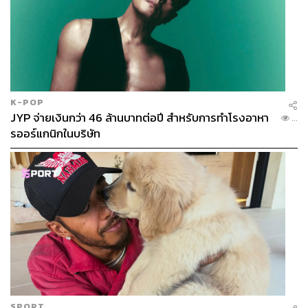
ในแต่ละฤดูกาล CHANELจะออกรุ่น Minaudières กระเป๋า
สำหรับออกงานกลางคืนดีไซน์แปลกและพิถีพิถันในราย
ละเอียด โดยจะผลิตออกมาในจำนวนจำกัด ทำให้กระเป๋ารุ่น
นี้เป็นของมีค่าน่าสะสม ส่วนใหญ่ขายในตลาดมือสองด้วย
K-POP
ราคา 10,000-20,000 ดอลลาร์ แต่บางชิ้นสามารถขายได้ใน
JYP จ่ายเงินกว่า 46 ล้านบาทต่อปี สำหรับการทำโรงอาหา
...
ราคาสูงมาก เช่น CHANELGold Lambskin Paris Dubai ใน
รออร์แกนิกในบริษัท
คอลเล็กชัน CHANELCruise ปี 2015 ได้รับการประมูลไปใน
ปีนี้ด้วยราคา 33,600 ดอลลาร์ หรือราว 1.2 ล้านบาท
อ้างอิง:
https://www.lifestyleasia.com/kl/style/fashion/classic-
CHANEL-bags-that-will-always-be-worth-the-investm
ent-full-details-prices-where-to-buy/
https://www.sothebys.com/en/articles/the-best-vintag
e-CHANEL-bags-to-collect-now
https://www.sothebys.com/en/articles/complete-guide
-to-collecting-vintage-CHANEL-bags?locale=en
SPORT