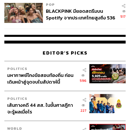
POP
BLACKPINK มียอดสตรีมบน
517
Spotify จากประเทศไทยสูงถึง 536
ล้านครั้ง ตลอด 10 ปีที่ผ่านมา
EDITOR'S PICKS
POLITICS
มหากาพย์โกงข้อสอบท้องถิ่น ก่อน
596
เดินหน้าสู่จุดจบในสัปดาห์นี้
ในเดือนธันวาคม 2018 CHANELประกาศเลิกใช้หนัง Exotic
เช่น หนังจระเข้ หนังงู รวมทั้งหนังจิ้งจอก เพื่อเป็นแนวปฏิบัติ
ด้านจริยธรรมและความยั่งยืนในอุตสาหกรรมแฟชั่น นับ
POLITICS
ตั้งแต่นั้นกระเป๋า Alligator ของ CHANELก็กลายเป็นของ
เส้นทางคดี 44 สส. ในชั้นศาลฎีกา
สะสมหายากขึ้นมาทันที
227
จะรู้ผลเมื่อไร
4. CHANEL Minaudières
WORLD