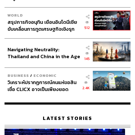
WORLD
สรุปภารกิจอนุทิน เยือนอินโดนีเซีย
512
ขับเคลื่อนการทูตเศรษฐกิจเชิงรุก
ประกาศหุ้นส่วนยุทธศาสตร์ไทย –
อินโดนีเซีย
Navigating Neutrality:
Thailand and China in the Age
145
of a New Global Order
BUSINESS
/
ECONOMIC
วิเคราะห์ปรากฏการณ์คนแห่ขอสิน
2.4K
เชื่อ CLICX อาจเป็นเพียงยอด
ภูเขาน้ำแข็ง ของปัญหาหนี้ครัว
เรือนไทยที่ถูกซุกไว้
LATEST STORIES