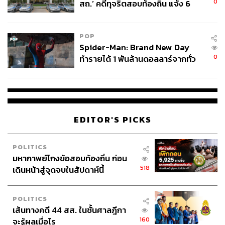
0
สถ.’ คดีทุจริตสอบท้องถิ่น แจ้ง 6
ข้อหาหนัก จ่อชง ป.ป.ช. 12 ส.ค. นี้
POP
Spider-Man: Brand New Day
0
ทำรายได้ 1 พันล้านดอลลาร์จากทั่ว
โลกภายใน 6 วัน
EDITOR'S PICKS
POLITICS
มหากาพย์โกงข้อสอบท้องถิ่น ก่อน
518
เดินหน้าสู่จุดจบในสัปดาห์นี้
POLITICS
เส้นทางคดี 44 สส. ในชั้นศาลฎีกา
160
จะรู้ผลเมื่อไร