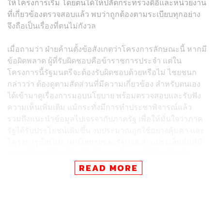
ให้โครงการเริ่ม โดยตนได้ให้ปลัดกระทรวงดีอีและหน่วยงาน
ที่เกี่ยวข้องตรวจสอบแล้ว พบว่าถูกต้องตามระเบียบทุกอย่าง
จึงถือเป็นเรื่องที่ตนไม่กังวล
เมื่อถามว่า ฝ่ายค้านตั้งข้อสังเกตว่าโครงการลักษณะนี้ หากมี
ข้อผิดพลาด ผู้ที่รับผิดชอบคือข้าราชการประจำ แต่ใน
โครงการนี้รัฐมนตรีจะต้องรับผิดชอบด้วยหรือไม่ ไชยชนก
กล่าวว่า ต้องดูตามสัดส่วนที่มีความเกี่ยวข้อง สำหรับตนเอง
ได้เข้ามาดูเรื่องการมอบนโยบาย พร้อมตรวจสอบและรับฟัง
ความเห็นเพิ่มเติม แม้กระทั่งมีการทำประชาพิจารณ์แล้ว
รวมถึงแนะนำข้อมูลไปเจรจากับภาครัฐ เพื่อให้มั่นใจว่าภาค
รัฐได้รับประโยชน์เพิ่มขึ้น งบประมาณถูกใช้อย่างคุ้มค่า และ
โครงการเป็นไปตามนโยบายของรัฐบาล ส่วนประเด็นอื่นที่มี
ความกังวล ก็ต้องเป็นหน้าที่ของหน่วยงานที่เกี่ยวข้องกับ
กระบวนการ
READ MORE
“ส่วนตัวคิดว่า รัฐมนตรีไม่สามารถเข้าไปแทรกแซง
กระบวนการจัดซื้อจัดจ้างได้ แล้วจะให้รัฐมนตรีมาร่วมรับผิด
ชอบด้วย ผมว่าสิ่งนี้ต้องดูตามความเหมาะสม แต่ผมยืนยันว่า