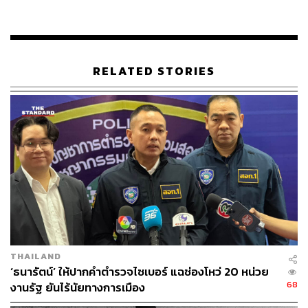
แทน
จึงต้องติดตามดูต่อไป แต่ยังยืนยันว่า นโยบายที่มอบไปยึด
ประโยชน์ของประชาชนเป็นหลัก ขณะนี้กำลังอยู่ระหว่างการ
RELATED STORIES
เจรจาเรื่องราคา เพื่อให้จ่ายตามการใช้งานจริง หากมีผู้ลง
ทะเบียน 5 ล้านสิทธิ์ แต่มีบางส่วนไม่ได้ใช้งาน ก็ไม่จำเป็น
ต้องจ่ายงบประมาณเต็มจำนวน 1,600 ล้านบาท จึงมองว่าทุก
อย่างเป็นไปในทิศทางที่รัฐและประชาชนได้รับประโยชน์เพิ่ม
ขึ้น
เมื่อถามย้ำว่า มีข้อกังวลว่าไม่อยากให้รัฐมนตรีโยนหรือผลัก
ภาระให้ข้าราชการประจำ หากต้องมีผู้รับผิดชอบ ไชยชนก
กล่าวว่า ไม่ใช่การโยนความรับผิดชอบ เพราะแต่ละฝ่ายมี
สัดส่วนความรับผิดชอบที่แตกต่างกัน สำหรับรัฐมนตรีคือการ
มอบนโยบายและติดตามให้โครงการดำเนินการอย่างมี
THAILAND
ประสิทธิภาพ และเป็นไปตามนโยบายของรัฐบาล พร้อมย้ำว่า
‘ธนารัตน์’ ให้ปากคำตำรวจไซเบอร์ แฉช่องโหว่ 20 หน่วย
ในเมื่อรัฐมนตรีไม่ควรเข้าไปเกี่ยวข้องกับกระบวนการจัดซื้อ
68
งานรัฐ ยันไร้นัยทางการเมือง
จัดจ้าง ก็ไม่ควรเข้าไปเกี่ยวข้องในส่วนนั้น