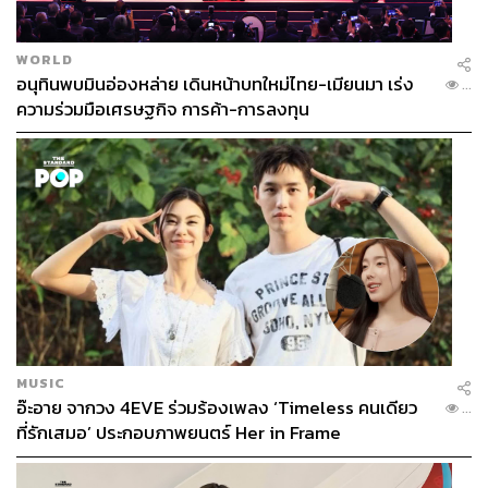
WORLD
อนุทินพบมินอ่องหล่าย เดินหน้าบทใหม่ไทย-เมียนมา เร่ง
...
ความร่วมมือเศรษฐกิจ การค้า-การลงทุน
MUSIC
อ๊ะอาย จากวง 4EVE ร่วมร้องเพลง ‘Timeless คนเดียว
...
ที่รักเสมอ’ ประกอบภาพยนตร์ Her in Frame