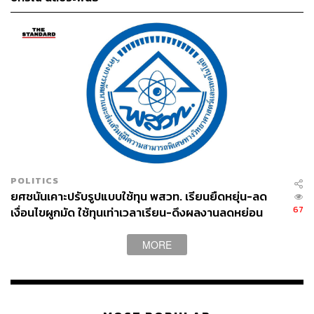
POLITICS
ยศชนันเคาะปรับรูปแบบใช้ทุน พสวท. เรียนยืดหยุ่น-ลด
67
เงื่อนไขผูกมัด ใช้ทุนเท่าเวลาเรียน-ดึงผลงานลดหย่อน
เวลา ดันให้มีผลย้อนหลัง
MORE