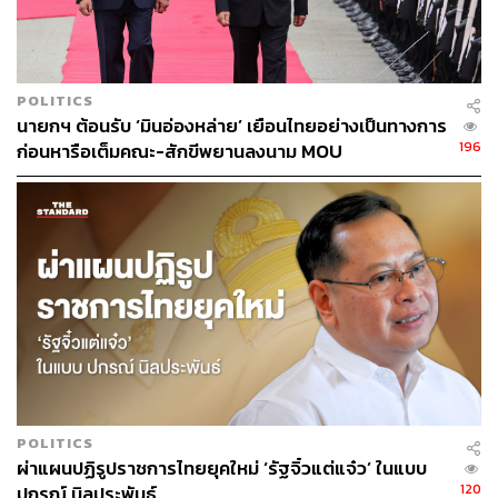
ศวิตา พูลเสถียร
ช่างภาพข่าว ประจำสำนักข่าว THE
STANDARD
POLITICS
นายกฯ ต้อนรับ ‘มินอ่องหล่าย’ เยือนไทยอย่างเป็นทางการ
196
ก่อนหารือเต็มคณะ-สักขีพยานลงนาม MOU
POLITICS
ผ่าแผนปฏิรูปราชการไทยยุคใหม่ ‘รัฐจิ๋วแต่แจ๋ว’ ในแบบ
120
ปกรณ์ นิลประพันธ์