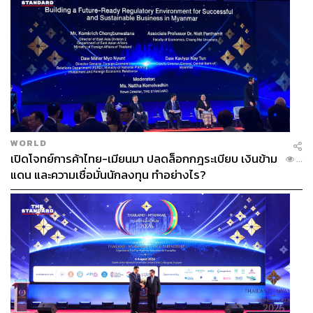
WORLD
เปิดโจทย์การค้าไทย-เมียนมา ปลดล็อกกฎระเบียบ เงินข้าม
...
แดน และความเชื่อมั่นนักลงทุน ทำอย่างไร?