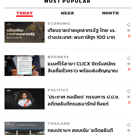
MOST POPULAR
TODAY
WEEK
MONTH
ECONOMIC
เทียบรายจ่ายบุคลากรรัฐ ไทย vs.
0
ต่างประเทศ: พบภาษีทุก 100 บาท
ของคนไทยใช้ไปกับข้าราชการเฉียด
40 บาท
BUSINESS
แบงก์ไร้สาขา CLICX ปิดรับสมัคร
0
สินเชื่อชั่วคราว พร้อมส่งสัญญาณ
เตือนกลุ่มกู้เงินผิดวัตถุประสงค์-ให้
ข้อมูลเท็จ เตรียมดำเนินคดีเด็ดขาด
POLITICS
‘ประภาศ คงเอียด’ กรรมการ ป.ป.ช.
0
อดีตอธิบดีกรมธนารักษ์ ถึงแก่
อนิจกรรม
THAILAND
กองปราบฯ สอบเข้ม ‘อดีตอธิบดี