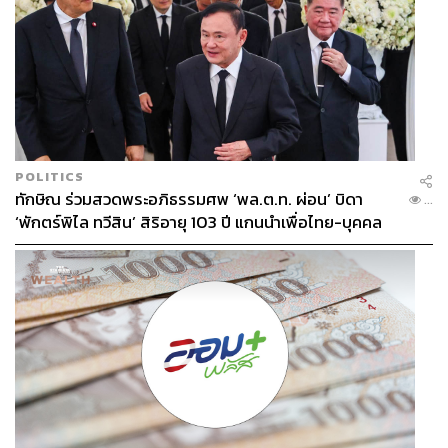
POLITICS
ทักษิณ ร่วมสวดพระอภิธรรมศพ ‘พล.ต.ท. ผ่อน’ บิดา
...
‘พักตร์พิไล ทวีสิน’ สิริอายุ 103 ปี แกนนำเพื่อไทย-บุคคล
หลากวงการร่วมอาลัย