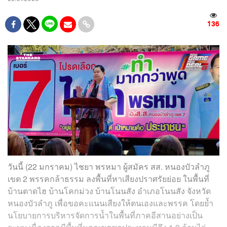
136
วันนี้ (22 มกราคม) ไชยา พรหมา ผู้สมัคร สส. หนองบัวลำภู
เขต 2 พรรคกล้าธรรม ลงพื้นที่หาเสียงปราศรัยย่อย ในพื้นที่
บ้านตาดไฮ บ้านโคกม่วง บ้านโนนสัง อำเภอโนนสัง จังหวัด
หนองบัวลำภู เพื่อขอคะแนนเสียงให้ตนเองและพรรค โดยย้ำ
นโยบายการบริหารจัดการน้ำในพื้นที่ภาคอีสานอย่างเป็น