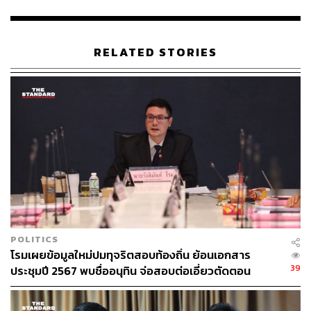
ภาคอีสาน
เลือกตั้ง
ไชยา พรหมา
พรรคกล้าธรรม
เลือกตั้ง 2569
การเลือกตั้ง
RELATED STORIES
136
ABOUT THE AUTHOR
THE STANDARD TEAM
กองบรรณาธิการ THE STANDARD
POLITICS
โรมเผยข้อมูลใหม่ปมทุจริตสอบท้องถิ่น ย้อนเอกสาร
39
ประชุมปี 2567 พบชื่ออนุทิน จ่อสอบต่อเอี่ยวตัดตอน
ม.บูรพา หรือไม่