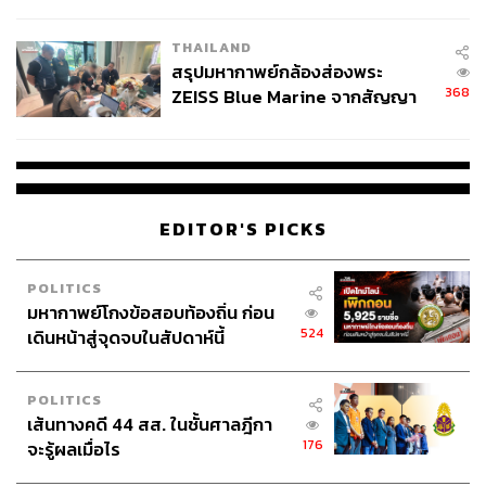
นัยทางการเมือง
THAILAND
สรุปมหากาพย์กล้องส่องพระ
368
ZEISS Blue Marine จากสัญญา
ผลิต 8.3 ล้าน สู่ข้อพิพาท ‘มา
เวลล์ฯ’ ฟ้อง ‘โทน บางแค’ ผิดนัด
จ่ายหนี้-แอบระบุแบรนด์
EDITOR'S PICKS
POLITICS
มหากาพย์โกงข้อสอบท้องถิ่น ก่อน
524
เดินหน้าสู่จุดจบในสัปดาห์นี้
POLITICS
เส้นทางคดี 44 สส. ในชั้นศาลฎีกา
176
จะรู้ผลเมื่อไร