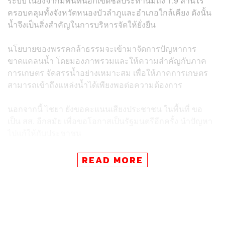
ระบบ เนื่องจากมีพื้นที่นอกเขตชลประทานมีถึง 1.9 ล้านไร่
ครอบคลุมทั้งจังหวัดหนองบัวลำภูและอำเภอใกล้เคียง ดังนั้น
น้ำจึงเป็นสิ่งสำคัญในการบริหารจัดให้ยั่งยืน
นโยบายของพรรคกล้าธรรมจะเข้ามาจัดการปัญหาการ
ขาดแคลนน้ำ โดยมองภาพรวมและให้ความสำคัญกับภาค
การเกษตร จัดสรรน้ำอย่างเหมาะสม เพื่อให้ภาคการเกษตร
สามารถเข้าถึงแหล่งน้ำได้เพียงพอต่อความต้องการ
นอกจากนี้ ไชยา ยังขอคะแนนเสียงประชาชน ในพื้นที่ ขอ
เป็น สส. อีกสมัย เพื่อขอโอกาสเป็นรัฐมนตรีอีกครั้ง นำปัญหา
ไปแก้ให้กับประชาชน
“ผมเป็นคนเรียนหนังสือเก่ง ถ้าเป็นรัฐมนตรี ไปสอบจะไม่ให้
READ MORE
ประชาชนเดือดร้อน แต่จะให้เป็นหรือไม่ขึ้นอยู่กับประชาชนที่
เปรียบเป็นเทวดา ซึ่งวันนี้มาขอเทวดาไปลงคะแนนวันที่ 8
กุมภาพันธ์นี้ ยิงปืนนัดเดียวได้นกถึง 2 ตัว ไปเลือก สส. และ
พรรคกล้าธรรม ซึ่งตนเองเคยเป็น สส. มาแล้วถึง 9 สมัย รู้ขั้น
ตอนในสภา เป็นนักมวยก็เป็นแชมป์มาแล้วหลายเวที วันนี้ไป