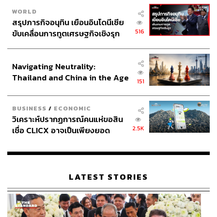
WORLD
สรุปภารกิจอนุทิน เยือนอินโดนีเซีย
516
ขับเคลื่อนการทูตเศรษฐกิจเชิงรุก
ประกาศหุ้นส่วนยุทธศาสตร์ไทย –
อินโดนีเซีย
Navigating Neutrality:
Thailand and China in the Age
151
of a New Global Order
BUSINESS
/
ECONOMIC
วิเคราะห์ปรากฏการณ์คนแห่ขอสิน
2.5K
เชื่อ CLICX อาจเป็นเพียงยอด
ภูเขาน้ำแข็ง ของปัญหาหนี้ครัว
เรือนไทยที่ถูกซุกไว้
LATEST STORIES