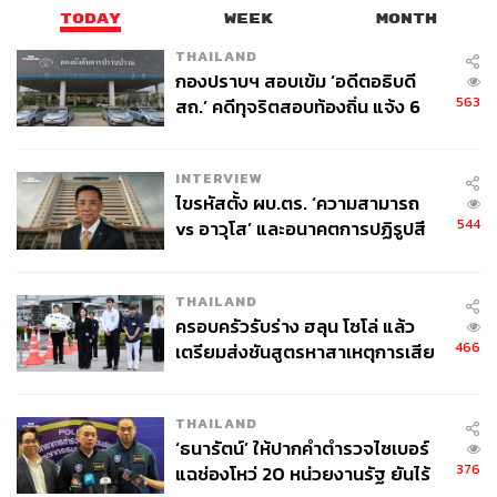
TODAY
WEEK
MONTH
THAILAND
กองปราบฯ สอบเข้ม ‘อดีตอธิบดี
563
สถ.’ คดีทุจริตสอบท้องถิ่น แจ้ง 6
ข้อหาหนัก จ่อชง ป.ป.ช. 12 ส.ค. นี้
INTERVIEW
ไขรหัสตั้ง ผบ.ตร. ‘ความสามารถ
544
vs อาวุโส’ และอนาคตการปฏิรูปสี
กากี กับ พล.ต.อ. เอก อังสนานนท์
THAILAND
ครอบครัวรับร่าง ฮลุน โซโล่ แล้ว
466
เตรียมส่งชันสูตรหาสาเหตุการเสีย
ชีวิต
THAILAND
‘ธนารัตน์’ ให้ปากคำตำรวจไซเบอร์
376
แฉช่องโหว่ 20 หน่วยงานรัฐ ยันไร้