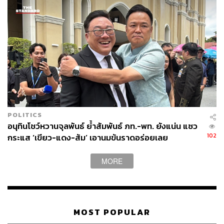
POLITICS
อนุทินโชว์หวานจุลพันธ์ ย้ำสัมพันธ์ ภท.-พท. ยังแน่น แซว
102
กระแส ‘เขียว-แดง-ส้ม’ เอานมข้นราดอร่อยเลย
MORE
MOST POPULAR