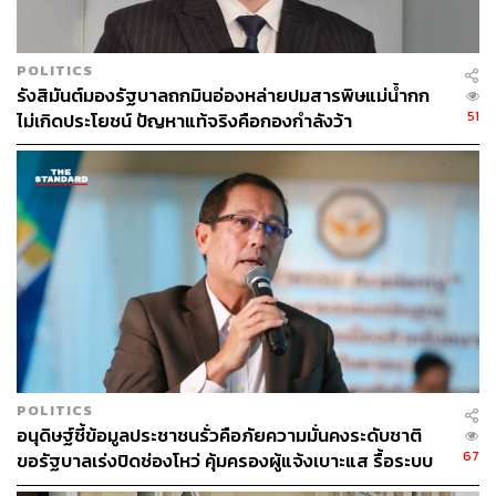
POLITICS
รังสิมันต์มองรัฐบาลถกมินอ่องหล่ายปมสารพิษแม่น้ำกก
51
ไม่เกิดประโยชน์ ปัญหาแท้จริงคือกองกำลังว้า
POLITICS
อนุดิษฐ์ชี้ข้อมูลประชาชนรั่วคือภัยความมั่นคงระดับชาติ
67
ขอรัฐบาลเร่งปิดช่องโหว่ คุ้มครองผู้แจ้งเบาะแส รื้อระบบ
ใช้งบไซเบอร์