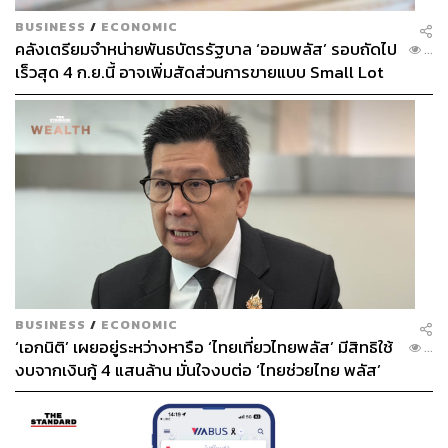
BUSINESS
/
ECONOMIC
คลังเตรียมจำหน่ายพันธบัตรรัฐบาล ‘ออมพลัส’ รอบถัดไป
...
เร็วสุด 4 ก.ย.นี้ อาจเพิ่มสัดส่วนการขายแบบ Small Lot
First มากขึ้น
BUSINESS
/
ECONOMIC
‘เอกนิติ’ เผยอยู่ระหว่างหารือ ‘ไทยเที่ยวไทยพลัส’ มีสิทธิใช้
...
งบจากเงินกู้ 4 แสนล้าน มั่นใจงบต่อ ‘ไทยช่วยไทย พลัส’
เฟส 2 มีเพียงพอ