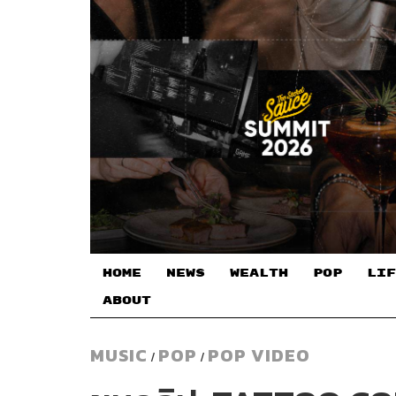
HOME
NEWS
WEALTH
POP
LIF
ABOUT
MUSIC
POP
POP VIDEO
/
/