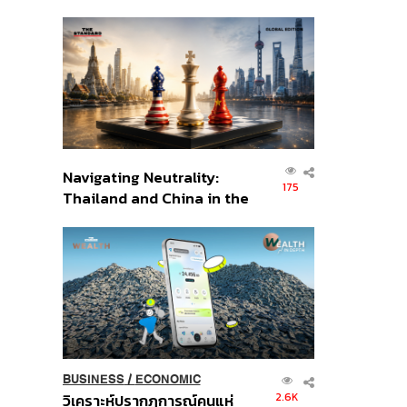
เศรษฐกิจเชิงรุก ประกาศหุ้น
ส่วนยุทธศาสตร์ไทย –
อินโดนีเซีย
Navigating Neutrality:
175
Thailand and China in the
Age of a New Global
Order
BUSINESS
/
ECONOMIC
2.6K
วิเคราะห์ปรากฏการณ์คนแห่