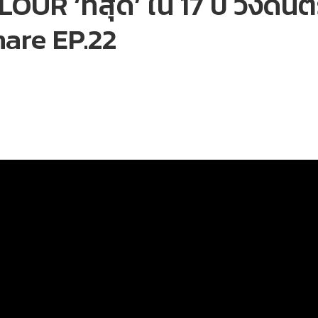
R ‘ที่สุด’ ใน 17 ปี วงดนตร
hare EP.22