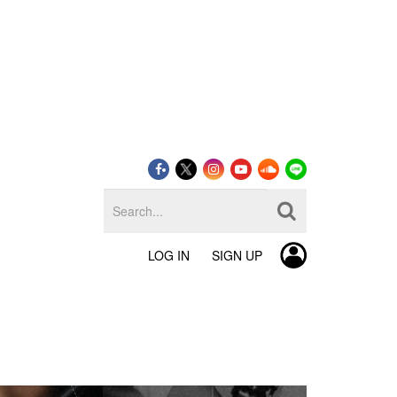
LOG IN
SIGN UP