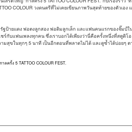
เสิร์ตใหญ่ ‘กาลครั้ง 5 TATTOO COLOUR FEST.’ กับเรื่องราว ‘ที่
TOO COLOUR วงดนตรีที่ไม่เคยเขียนภาพวันสุดท้ายของตัวเอง 
่าวรัฐป้ายแดง พ่อตงลูกสอง พ่อดิมลูกเล็ก และแฟนคนแรกของจั๊มป์ใ
์กับแฟนเพลงทุกคน ซึ่งเราบอกได้เพียงว่านี่คือครั้งหนึ่งที่สตูดิโอ
สุขในทุกๆ 5 นาที เป็นอีกตอนที่พลาดไม่ได้ และดูซ้ำได้บ่อยๆ ต
กาลครั้ง 5 TATTOO COLOUR FEST.