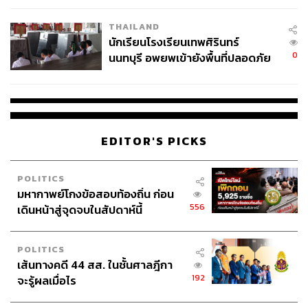
เวลล์ฯ’ ฟ้อง ‘โทน บางแค’ ผิดนัด
THAILAND
จ่ายหนี้-แอบระบุแบรนด์
นักเรียนโรงเรียนเทพศิรินทร์
0
นนทบุรี อพยพเข้ายังพื้นที่ปลอดภัย
ชั่วคราว หลังเหตุใช้อาวุธปืนภายใน
โรงเรียนคลี่คลาย
EDITOR'S PICKS
POLITICS
มหากาพย์โกงข้อสอบท้องถิ่น ก่อน
556
เดินหน้าสู่จุดจบในสัปดาห์นี้
POLITICS
เส้นทางคดี 44 สส. ในชั้นศาลฎีกา
192
จะรู้ผลเมื่อไร