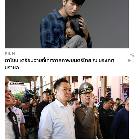
FILM
ตาโขน เตรียมฉายที่เทศกาลภาพยนตร์ไทย ณ ประเทศ
...
บราซิล