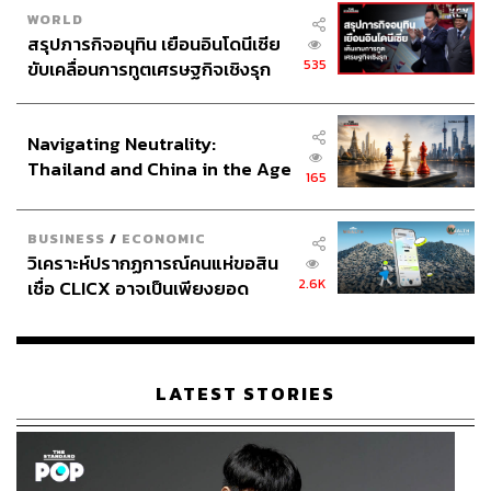
WORLD
สรุปภารกิจอนุทิน เยือนอินโดนีเซีย
535
ขับเคลื่อนการทูตเศรษฐกิจเชิงรุก
ประกาศหุ้นส่วนยุทธศาสตร์ไทย –
อินโดนีเซีย
Navigating Neutrality:
Thailand and China in the Age
165
of a New Global Order
BUSINESS
/
ECONOMIC
วิเคราะห์ปรากฏการณ์คนแห่ขอสิน
2.6K
เชื่อ CLICX อาจเป็นเพียงยอด
ภูเขาน้ำแข็ง ของปัญหาหนี้ครัว
เรือนไทยที่ถูกซุกไว้
LATEST STORIES