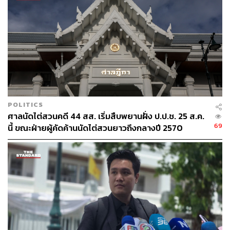
ชาวราชบุรีไม่ได้ต้องการอยู่กับที่เดิม เป็นโอกาสที่ชาวราชบุรี
จะสั่งสอนการเมืองแบบเดิม พรรคก้าวไกลต้องการเข้ามาบริ
หารเพื่อสร้างความเปลี่ยนแปลง และเชื่อมั่นว่าว่าที่นายก
อบจ. ของพรรคก้าวไกลมีความพร้อม เป็นคนราชบุรีมาแต่
เกิด เติบโต ศึกษา และทำธุรกิจ ที่ราชบุรี เข้าใจความเจ็บปวด
และความต้องการของราชบุรีที่มีศักยภาพหลายอย่าง แต่หยุด
นิ่งไม่เปลี่ยนแปลงมานาน”
ด้านชัยรัตน์ระบุว่า มีความมุ่งมั่นตั้งใจ ต้องการเปลี่ยนราชบุรี
POLITICS
สู่อนาคตที่ดีกว่า การสู้กับการเมืองเก่าบ้านใหญ่ไม่ใช่เรื่อง
ศาลนัดไต่สวนคดี 44 สส. เริ่มสืบพยานฝั่ง ป.ป.ช. 25 ส.ค.
ง่าย แม้การเมืองเก่าที่ต้องการชิงความได้เปรียบจะทำให้
69
นี้ ขณะฝ่ายผู้คัดค้านนัดไต่สวนยาวถึงกลางปี 2570
เหลือเวลาแค่ 30 วันในการทำการบ้าน แต่ตนและทีมงานก็
พร้อมที่จะเข้าหาชาวราชบุรีเพื่อทำความเข้าใจนโยบายที่ได้
คิดไว้เพื่อชาวราชบุรี แม้จะมีเวลาน้อย แต่ตนจะตั้งใจทำงาน
เพื่อความเปลี่ยนแปลงราชบุรีจากที่ถูกแช่แข็งจากการเมือง
เก่ามานาน
หลังให้สัมภาษณ์กับสื่อมวลชน ชัยรัตน์ได้เข้าสู่กระบวนการ
การรับสมัคร พร้อมจับเบอร์ผู้สมัคร โดยจับได้เบอร์ 1 จากนั้น