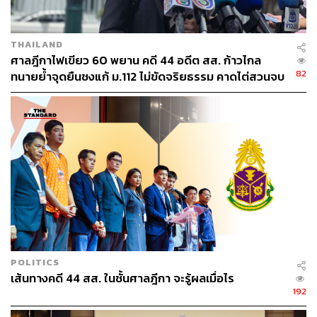
จึงพากันเดินทางพร้อมหัวหน้าพรรคก้าวไกลไปร่วมกิจกรรม
หาเสียง โดยแห่รถ และลงเดินแจกแผ่นพับประชาสัมพันธ์ไป
รอบตัวเมืองราชบุรี ท่ามกลางการตอบรับจากประชาชนและ
THAILAND
ผู้สัญจรตลอดสองข้างทาง
ศาลฎีกาไฟเขียว 60 พยาน คดี 44 อดีต สส. ก้าวไกล
82
ทนายย้ำจุดยืนชงแก้ ม.112 ไม่ขัดจริยธรรม คาดไต่สวนจบ
TAGS:
ราชบุรี
พรรคก้าวไกล
ชัยธวัช ตุลาธน
พฤษภาคมปี 2570
องค์การบริหารส่วนจังหวัด (อบจ.)
ชัยรัตน์ ศักดิ์อิสระพงศ์
308
POLITICS
เส้นทางคดี 44 สส. ในชั้นศาลฎีกา จะรู้ผลเมื่อไร
192
ABOUT THE AUTHOR