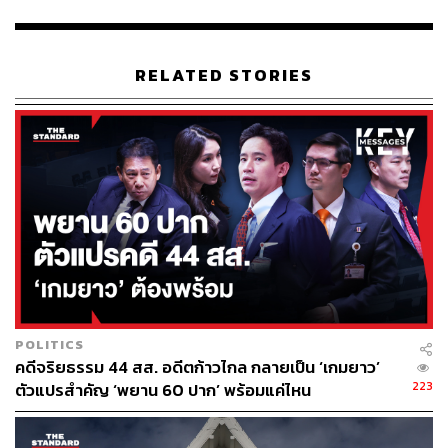
จะชนะ สส. เขต แต่คะแนนบัญชีรายชื่อก็มาเป็นอันดับ 1 เป็น
พื้นฐานว่าราชบุรีพร้อมสนับสนุนพรรคก้าวไกล”
RELATED STORIES
ชัยธวัชยังยืนยันว่าการวินิจฉัยคดียุบพรรคก้าวไกลในวันที่ 7
สิงหาคมนี้ จะไม่กระทบอะไรกับการเลือกตั้งครั้งนี้ และการ
หาเสียงก็จะดำเนินต่อไป เพราะเราเชื่อว่าไม่ว่าผลการตัดสิน
จะออกมาอย่างไร ประชาชนชาวราชบุรีก็ยังต้องการการ
เปลี่ยนแปลงเหมือนเดิม อีกทั้งการเลือกตั้งท้องถิ่นก็ไม่ได้
บังคับว่าผู้สมัครต้องสังกัดพรรค ทั้งนี้ แกนนำและ สส. พรรค
ได้วางแผนไว้แล้วว่าจะมาช่วยหาเสียงอย่างเต็มที่ ในฐานะที่
เป็นศึกนายก อบจ. แรกของพรรคก้าวไกลอย่างเป็นทางการ
“แม้การเลือกตั้งครั้งนี้เกิดขึ้นก่อนกำหนด แต่พรรคก้าวไกลก็
ไม่ได้ส่งเลือกตั้งแบบเล่นๆ แต่ลงเพราะเตรียมพร้อมมาแต่แรก
POLITICS
อยู่แล้ว อีกทั้งราชบุรีเป็นจังหวัดที่มีทีมงานที่มีศักยภาพ เมื่อ
คดีจริยธรรม 44 สส. อดีตก้าวไกล กลายเป็น ‘เกมยาว’
การเลือกตั้งเกิดขึ้นโดยไม่มีประชาชนในสมการ แต่เกิดจาก
223
ตัวแปรสำคัญ ‘พยาน 60 ปาก’ พร้อมแค่ไหน
ความต้องการช่วงชิงความได้เปรียบทางการเมือง พรรคก้าว
ไกลก็ยิ่งต้องส่งลงแข่ง ไม่ใช่เพื่อหยั่งเสียง แต่เพื่อพิสูจน์ว่า