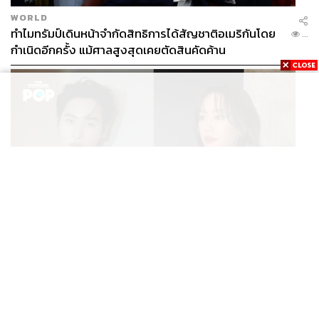
WORLD
ทำไมทรัมป์เดินหน้าจำกัดสิทธิการได้สัญชาติอเมริกันโดย
...
กำเนิดอีกครั้ง แม้ศาลสูงสุดเคยตัดสินคัดค้าน
ENTERTAINMENT
เก้า นพเก้า และ พาย รินรดา เตรียมร่วมงานกันใน ‘รสกาล
...
Enchanted Taste In Time’