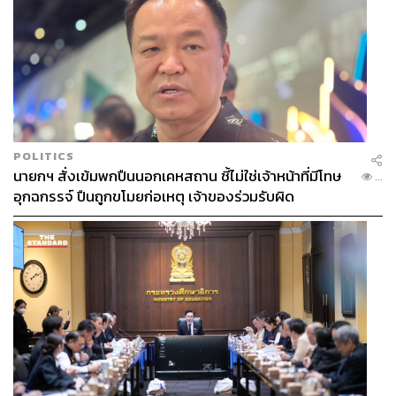
POLITICS
นายกฯ สั่งเข้มพกปืนนอกเคหสถาน ชี้ไม่ใช่เจ้าหน้าที่มีโทษ
...
อุกฉกรรจ์ ปืนถูกขโมยก่อเหตุ เจ้าของร่วมรับผิด