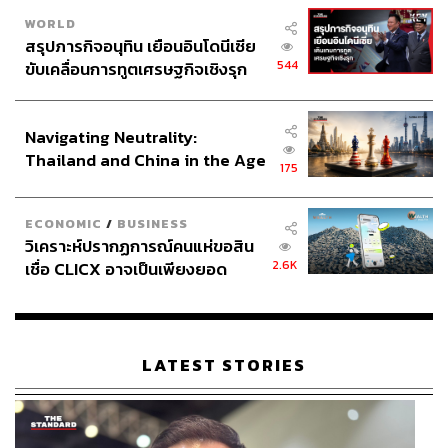
WORLD
สรุปภารกิจอนุทิน เยือนอินโดนีเซีย
544
ขับเคลื่อนการทูตเศรษฐกิจเชิงรุก
ประกาศหุ้นส่วนยุทธศาสตร์ไทย –
อินโดนีเซีย
Navigating Neutrality:
Thailand and China in the Age
175
of a New Global Order
ECONOMIC
/
BUSINESS
วิเคราะห์ปรากฏการณ์คนแห่ขอสิน
2.6K
เชื่อ CLICX อาจเป็นเพียงยอด
ภูเขาน้ำแข็ง ของปัญหาหนี้ครัว
เรือนไทยที่ถูกซุกไว้
LATEST STORIES