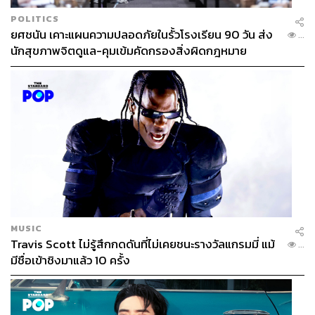
POLITICS
ยศชนัน เคาะแผนความปลอดภัยในรั้วโรงเรียน 90 วัน ส่ง
...
นักสุขภาพจิตดูแล-คุมเข้มคัดกรองสิ่งผิดกฎหมาย
MUSIC
Travis Scott ไม่รู้สึกกดดันที่ไม่เคยชนะรางวัลแกรมมี่ แม้
...
มีชื่อเข้าชิงมาแล้ว 10 ครั้ง