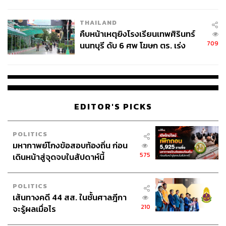
ชั่วคราว หลังเหตุใช้อาวุธปืนภายใน
โรงเรียนคลี่คลาย
THAILAND
คืบหน้าเหตุยิงโรงเรียนเทพศิรินทร์
709
นนทบุรี ดับ 6 ศพ โฆษก ตร. เร่ง
สอบปมขโมยปืนปู่ก่อเหตุ
EDITOR'S PICKS
POLITICS
มหากาพย์โกงข้อสอบท้องถิ่น ก่อน
575
เดินหน้าสู่จุดจบในสัปดาห์นี้
POLITICS
เส้นทางคดี 44 สส. ในชั้นศาลฎีกา
210
จะรู้ผลเมื่อไร