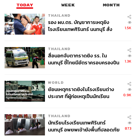
TODAY
WEEK
MONTH
THAILAND
รอง ผบ.ตร. บัญชาการเหตุยิง
1.5K
โรงเรียนเทพศิรินทร์ นนทบุรี สั่ง
ค้นหา 2 รอบยืนยันไร้คนติดค้าง พบ
ศพปู่-ย่าที่บ้านพักผู้ก่อเหตุ
THAILAND
สื่อนอกจับตากราดยิง รร. ใน
1.3K
นนทบุรี ชี้ไทยมีอัตราครอบครองปืน
สูงในระดับต้นของภูมิภาค
WORLD
ย้อนเหตุกราดยิงในโรงเรียนต่าง
0.9K
ประเทศ ที่ผู้ก่อเหตุเป็นนักเรียน
THAILAND
นักเรียนโรงเรียนเทพศิรินทร์
873
นนทบุรี อพยพเข้ายังพื้นที่ปลอดภัย