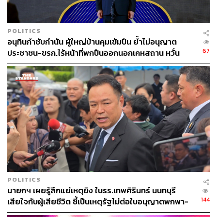
POLITICS
อนุทินกำชับกำนัน ผู้ใหญ่บ้านคุมเข้มปืน ย้ำไม่อนุญาต
67
ประชาชน-ขรก.ไร้หน้าที่พกปืนออกนอกเคหสถาน หวั่น
พฤติกรรมลอกเลียนแบบ จ่อลงพื้นที่เกิดเหตุ
POLITICS
นายกฯ เผยรู้สึกแย่เหตุยิง ในรร.เทพศิรินทร์ นนทบุรี
144
เสียใจกับผู้เสียชีวิต ชี้เป็นเหตุรัฐไม่ต่อใบอนุญาตพกพา-
ครอบครองปืน