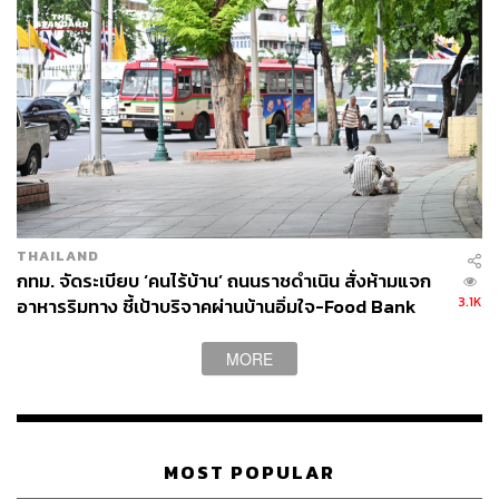
เย็นตรงจากโรงงาน [ADVERTORIAL]
THAILAND
กทม. จัดระเบียบ ‘คนไร้บ้าน’ ถนนราชดำเนิน สั่งห้ามแจก
3.1K
อาหารริมทาง ชี้เป้าบริจาคผ่านบ้านอิ่มใจ-Food Bank
MORE
MOST POPULAR