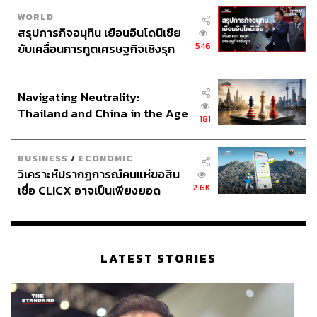
WORLD
สรุปภารกิจอนุทิน เยือนอินโดนีเซีย
546
ขับเคลื่อนการทูตเศรษฐกิจเชิงรุก
ประกาศหุ้นส่วนยุทธศาสตร์ไทย –
อินโดนีเซีย
Navigating Neutrality:
Thailand and China in the Age
181
of a New Global Order
BUSINESS
/
ECONOMIC
วิเคราะห์ปรากฏการณ์คนแห่ขอสิน
2.6K
เชื่อ CLICX อาจเป็นเพียงยอด
ภูเขาน้ำแข็ง ของปัญหาหนี้ครัว
เรือนไทยที่ถูกซุกไว้
LATEST STORIES