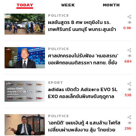
TODAY
WEEK
MONTH
POLITICS
ผลชันสูตร 8 ศพ เหตุยิงใน รร.
0.9K
เทพศิรินทร์ นนทบุรี พบกระสุนเข้า
จุดสำคัญ ‘ศีรษะ-หน้าอก’ ครูถูกยิง
4 นัด จากระยะไกล
POLITICS
ศาลปกครองไม่รับฟ้อง ‘หมอสรณ’
684
ขอเพิกถอนมติสรรหา กสทช. ชี้ยัง
ไม่ใช่ผู้เดือดร้อนเสียหาย
SPORT
adidas เปิดตัว Adizero EVO SL
538
EXO คอลเล็กชันพิเศษรับฤดูกาล
College Football
POLITICS
‘เอกนิติ’ เผยเงินกู้ 4 แสนล้าน โฟกัส
296
เปลี่ยนผ่านพลังงาน ลุ้น ‘ไทยช่วย