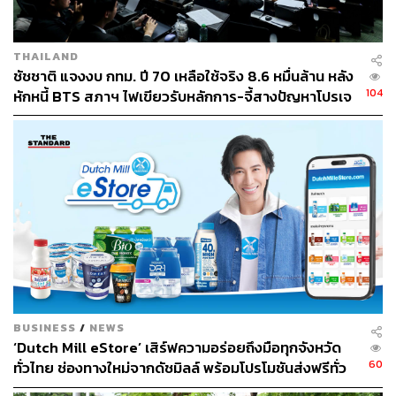
THAILAND
ชัชชาติ แจงงบ กทม. ปี 70 เหลือใช้จริง 8.6 หมื่นล้าน หลัง
104
หักหนี้ BTS สภาฯ ไฟเขียวรับหลักการ-จี้สางปัญหาโปรเจ
กต์ล่าช้า
BUSINESS
/
NEWS
‘Dutch Mill eStore’ เสิร์ฟความอร่อยถึงมือทุกจังหวัด
60
ทั่วไทย ช่องทางใหม่จากดัชมิลล์ พร้อมโปรโมชันส่งฟรีทั่ว
ประเทศ ส่งไว สั่งก่อนเที่ยง ได้ของวันถัดไป ส่งสินค้าแบบ