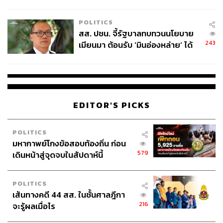
ไทยพลัส’ เฟส 2 รอประเมินความ
เหมาะสม
POLITICS
สส. ปชน. จี้รัฐบาลทบทวนนโยบาย
243
เมียนมา ต้อนรับ ‘มินอ่องหล่าย’ ได้
แค่สัญญาว่างเปล่า
EDITOR'S PICKS
POLITICS
มหากาพย์โกงข้อสอบท้องถิ่น ก่อน
579
เดินหน้าสู่จุดจบในสัปดาห์นี้
POLITICS
เส้นทางคดี 44 สส. ในชั้นศาลฎีกา
216
จะรู้ผลเมื่อไร