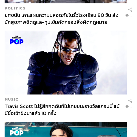
POLITICS
ยศชนัน เคาะแผนความปลอดภัยในรั้วโรงเรียน 90 วัน ส่ง
...
นักสุขภาพจิตดูแล-คุมเข้มคัดกรองสิ่งผิดกฎหมาย
MUSIC
Travis Scott ไม่รู้สึกกดดันที่ไม่เคยชนะรางวัลแกรมมี่ แม้
...
มีชื่อเข้าชิงมาแล้ว 10 ครั้ง