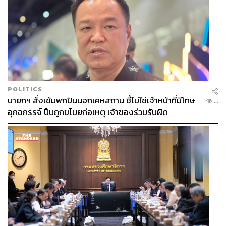
POLITICS
นายกฯ สั่งเข้มพกปืนนอกเคหสถาน ชี้ไม่ใช่เจ้าหน้าที่มีโทษ
...
อุกฉกรรจ์ ปืนถูกขโมยก่อเหตุ เจ้าของร่วมรับผิด