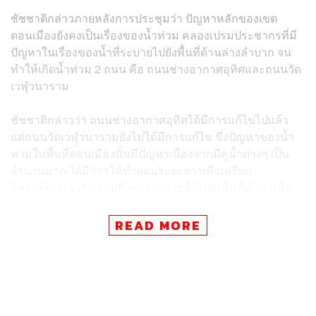
ชัชชาติกล่าวภายหลังการประชุมว่า ปัญหาหลักของเขต
ดอนเมืองยังคงเป็นเรื่องของน้ำท่วม คลองเปรมประชากรที่มี
ปัญหาในเรื่องของน้ำที่ระบายไปยังพื้นที่ด้านล่างลำบาก จน
ทำให้เกิดน้ำท่วม 2 ถนน คือ ถนนช่างอากาศอุทิศและถนนวัด
เวฬุวนาราม
ชัชชาติกล่าวว่า ถนนช่างอากาศอุทิศได้มีการแก้ไขไปแล้ว
แต่ถนนวัดเวฬุวนารามยังไม่ได้มีการแก้ไข ซึ่งปัญหาของน้ำ
ท่วมในพื้นที่ดอนเมืองนั้นมีปัญหาเนื่องจากมีคูน้ำต่างๆ เป็น
จำนวนมาก ได้มีการให้ทำแผนระยะยาวเพื่อเตรียม
โครงสร้างรองรับ รวมถึงการระบายน้ำไปยังพื้นที่ด้านเหนือ
ทางคลองหลัก 6, คลองรังสิต และแม่น้ำเจ้าพระยา ซึ่งสั่งการ
ให้มีการเร่งขุดลอก เพื่อให้สามารถระบายน้ำได้ดีขึ้น
READ MORE
ส่วนการจราจรบริเวณดอนเมือง ซึ่งมีถนนเป็นพื้นที่สี่เหลี่ยม
เช่น ถนนสรงประภา ถนนวิภาวดี และถนนแจ้งวัฒนะ ทำให้
การจราจรติดขัด โดยเฉพาะถนนสรงประภาที่มีการจอดรถ
บนพื้นผิวจราจรและการกลับรถผิดกฎหมาย ได้สั่งการให้