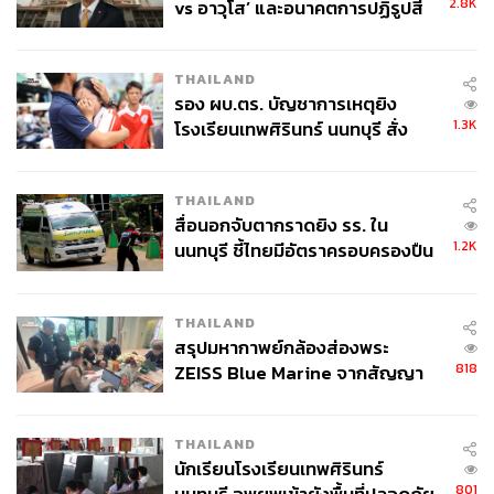
2.8K
vs อาวุโส’ และอนาคตการปฏิรูปสี
กากี กับ พล.ต.อ. เอก อังสนานนท์
THAILAND
รอง ผบ.ตร. บัญชาการเหตุยิง
1.3K
โรงเรียนเทพศิรินทร์ นนทบุรี สั่ง
ค้นหา 2 รอบยืนยันไร้คนติดค้าง พบ
ศพปู่-ย่าที่บ้านพักผู้ก่อเหตุ
THAILAND
สื่อนอกจับตากราดยิง รร. ใน
1.2K
นนทบุรี ชี้ไทยมีอัตราครอบครองปืน
สูงในระดับต้นของภูมิภาค
THAILAND
สรุปมหากาพย์กล้องส่องพระ
818
ZEISS Blue Marine จากสัญญา
ผลิต 8.3 ล้าน สู่ข้อพิพาท ‘มา
เวลล์ฯ’ ฟ้อง ‘โทน บางแค’ ผิดนัด
THAILAND
จ่ายหนี้-แอบระบุแบรนด์
นักเรียนโรงเรียนเทพศิรินทร์
801