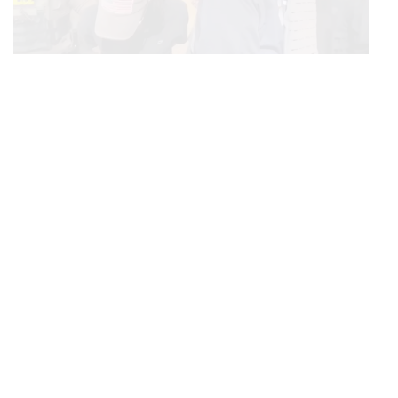
THAILAND
จับตาคดีเยาวชน 14 ปี ก่อเหตุยิงในห้าง กรมพินิจฯ ชี้
...
ประพฤติดี-รับการรักษาต่อเนื่อง ประเมินปล่อยตัว
TAGS:
ผู้ว่าราชการกรุงเทพมหานคร
สถานเอกอัครราชทูตสหรัฐอเมริกาประจำประเทศไทย
COLORFUL BANGKOK
Robert F. Godec
ชัชชาติ สิทธิพันธุ์
กรุงเทพมหานคร
BUSINESS
/
MARKET
บางจากฯ Q2/69 ทำกำไรทะลุ 1.2 หมื่นล้าน เริ่มบุ๊กกำไร
...
‘SAF’ เชิงพาณิชย์ครั้งแรก หนุนรายได้ครึ่งปีทะลุ 3.2 แสน
129