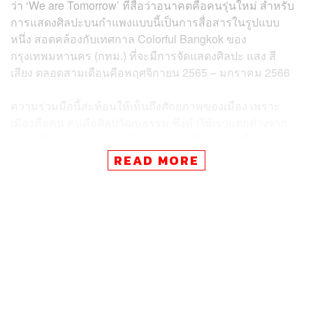
ว่า ‘We are Tomorrow’ ที่สื่อว่าอนาคตคือคนรุ่นใหม่ สำหรับ
การแสดงศิลปะบนกำแพงแบบนี้เป็นการสื่อสารในรูปแบบ
หนึ่ง สอดคล้องกับเทศกาล Colorful Bangkok ของ
กรุงเทพมหานคร (กทม.) ที่จะมีการจัดแสดงศิลปะ แสง สี
เสียง ตลอดสามเดือนคือพฤศจิกายน 2565 – มกราคม 2566
ความร่วมมือนี้สะท้อนให้เห็นถึงศักยภาพของเมือง เพราะ
เมืองคือคน คนคือศิลปวัฒนธรรม ซึ่งทำให้เราแตกต่างจาก
วัตถุหรือสิ่งปลูกสร้าง เราจึงอยากจะให้มีงานแบบนี้เพื่อแสดง
ความสามารถของศิลปิน มีพื้นที่ให้คนแสดงออกได้ เกิดเป็น
READ MORE
ความภาคภูมิใจในเมืองโดยไม่ต้องใช้งบประมาณอะไร
อาศัยเพียงแค่ความร่วมมือกัน
ชัชชาติกล่าวต่อไปว่า ตอนนี้เราเห็นความร่วมมืออย่างไม่น่า
เชื่อจากหลายภาคส่วน อย่างเมื่อวันก่อน ทูตอิสราเอลได้มา
ร่วมปลูกต้นไม้ที่สวนเบญจกิติ พอวานนี้รัฐมนตรีกระทรวง
การต่างประเทศจากเครือรัฐออสเตรเลียก็ปลูกต้นไม้กับเรา
สองวันก่อนมีสถานทูตไอร์แลนด์อยากทำเทศกาลหนัง การ
แลกเปลี่ยนศิลปวัฒนธรรมเช่นนี้จึงเป็นสิ่งสวยงาม ตั้งแต่เป็นผู้