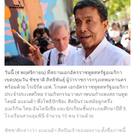
วันนี้ (4 พฤศจิกายน) ที่สถานเอกอัครราชทูตสหรัฐอเมริกา
เขตปทุมวัน ชัชชาติ​ สิทธิพันธุ์​ ผู้ว่าราชการกรุงเทพมหานคร​
พร้อมด้วย ​โรเบิร์ต เอฟ. โกเดค เอกอัครราชทูตสหรัฐอเมริกา
ประจำประเทศไทย ร่วมกิจกรรมวาดภาพบนกำแพง​สถานทูต
โดยมี​ อแมนด้า พึ่งโพธิปักขิยะ​ ศิลปินร่วมสมัยลูกครึ่ง
อเมริกัน-ไทย-อินโดนีเซีย​ และนักเรียนชั้นประถมศึกษาปีที่ 5
โรงเรียนสวนลุมพินี​ จำนวน​ 10 คน ร่วมด้วย
ชัชชาติกล่าวว่า อแมนด้า ศิลปินเจ้าของผลงาน ตั้งชื่อภาพนี้