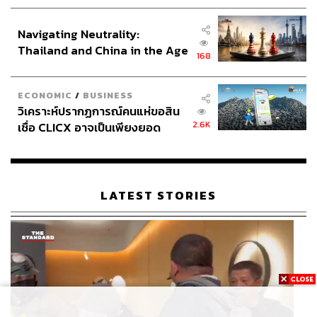
ประกาศหุ้นส่วนยุทธศาสตร์ไทย –
อินโดนีเซีย
Navigating Neutrality:
Thailand and China in the Age
168
of a New Global Order
ECONOMIC
/
BUSINESS
วิเคราะห์ปรากฏการณ์คนแห่ขอสิน
2.6K
เชื่อ CLICX อาจเป็นเพียงยอด
ภูเขาน้ำแข็ง ของปัญหาหนี้ครัว
เรือนไทยที่ถูกซุกไว้
LATEST STORIES