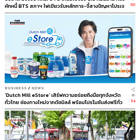
101
หักหนี้ BTS สภาฯ ไฟเขียวรับหลักการ-จี้สางปัญหาโปรเจ
กต์ล่าช้า
BUSINESS
/
NEWS
‘Dutch Mill eStore’ เสิร์ฟความอร่อยถึงมือทุกจังหวัด
54
ทั่วไทย ช่องทางใหม่จากดัชมิลล์ พร้อมโปรโมชันส่งฟรีทั่ว
ประเทศ ส่งไว สั่งก่อนเที่ยง ได้ของวันถัดไป ส่งสินค้าแบบ
เย็นตรงจากโรงงาน [ADVERTORIAL]