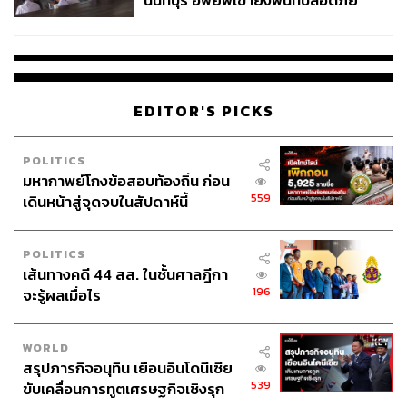
นนทบุรี อพยพเข้ายังพื้นที่ปลอดภัย
ชั่วคราว หลังเหตุใช้อาวุธปืนภายใน
โรงเรียนคลี่คลาย
EDITOR'S PICKS
POLITICS
มหากาพย์โกงข้อสอบท้องถิ่น ก่อน
559
เดินหน้าสู่จุดจบในสัปดาห์นี้
POLITICS
เส้นทางคดี 44 สส. ในชั้นศาลฎีกา
196
จะรู้ผลเมื่อไร
WORLD
สรุปภารกิจอนุทิน เยือนอินโดนีเซีย
539
ขับเคลื่อนการทูตเศรษฐกิจเชิงรุก