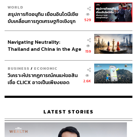
WORLD
สรุปภารกิจอนุทิน เยือนอินโดนีเซีย
529
ขับเคลื่อนการทูตเศรษฐกิจเชิงรุก
ประกาศหุ้นส่วนยุทธศาสตร์ไทย –
อินโดนีเซีย
Navigating Neutrality:
Thailand and China in the Age
159
of a New Global Order
BUSINESS
/
ECONOMIC
วิเคราะห์ปรากฏการณ์คนแห่ขอสิน
2.6K
เชื่อ CLICX อาจเป็นเพียงยอด
ภูเขาน้ำแข็ง ของปัญหาหนี้ครัว
เรือนไทยที่ถูกซุกไว้
LATEST STORIES