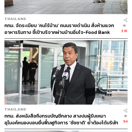
THAILAND
กทม. จัดระเบียบ ‘คนไร้บ้าน’ ถนนราชดำเนิน สั่งห้ามแจก
3.1K
อาหารริมทาง ชี้เป้าบริจาคผ่านบ้านอิ่มใจ-Food Bank
THAILAND
กทม. ส่งหนังสือถึงกรมบัญชีกลาง สางปมผู้รับเหมา
94
อุโมงค์หนองบอนยื่นฟื้นฟูกิจการ ‘ชัชชาติ’ ย้ำต้องได้บริษัท
มั่นคง เร่งแก้บิ๊กโปรเจกต์ดีเลย์