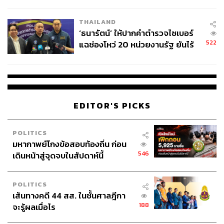
ชั่วคราว หลังเหตุใช้อาวุธปืนภายใน
โรงเรียนคลี่คลาย
THAILAND
‘ธนารัตน์’ ให้ปากคำตำรวจไซเบอร์
522
แฉช่องโหว่ 20 หน่วยงานรัฐ ยันไร้
นัยทางการเมือง
EDITOR'S PICKS
POLITICS
มหากาพย์โกงข้อสอบท้องถิ่น ก่อน
546
เดินหน้าสู่จุดจบในสัปดาห์นี้
POLITICS
เส้นทางคดี 44 สส. ในชั้นศาลฎีกา
188
จะรู้ผลเมื่อไร