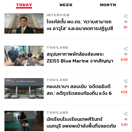
TODAY
WEEK
MONTH
INTERVIEW
ไขรหัสตั้ง ผบ.ตร. ‘ความสามารถ
2K
vs อาวุโส’ และอนาคตการปฏิรูปสี
กากี กับ พล.ต.อ. เอก อังสนานนท์
THAILAND
สรุปมหากาพย์กล้องส่องพระ
638
ZEISS Blue Marine จากสัญญา
ผลิต 8.3 ล้าน สู่ข้อพิพาท ‘มา
เวลล์ฯ’ ฟ้อง ‘โทน บางแค’ ผิดนัด
THAILAND
จ่ายหนี้-แอบระบุแบรนด์
กองปราบฯ สอบเข้ม ‘อดีตอธิบดี
626
สถ.’ คดีทุจริตสอบท้องถิ่น แจ้ง 6
ข้อหาหนัก จ่อชง ป.ป.ช. 12 ส.ค. นี้
THAILAND
นักเรียนโรงเรียนเทพศิรินทร์
530
นนทบุรี อพยพเข้ายังพื้นที่ปลอดภัย