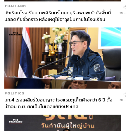
THAILAND
นักเรียนโรงเรียนเทพศิรินทร์ นนทบุรี อพยพเข้ายังพื้นที่
...
ปลอดภัยชั่วคราว หลังเหตุใช้อาวุธปืนภายในโรงเรียน
คลี่คลาย
POLITICS
มท.4 เร่งเคลียร์ใบอนุญาตโรงแรมภูเก็ตค้างกว่า 6 ปี ตั้ง
...
เป้าจบ ก.ย. ยกเป็นโมเดลแก้ทั้งประเทศ