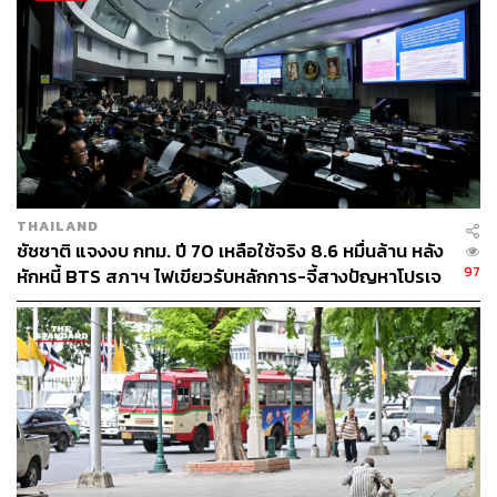
THAILAND
ชัชชาติ แจงงบ กทม. ปี 70 เหลือใช้จริง 8.6 หมื่นล้าน หลัง
97
หักหนี้ BTS สภาฯ ไฟเขียวรับหลักการ-จี้สางปัญหาโปรเจ
กต์ล่าช้า