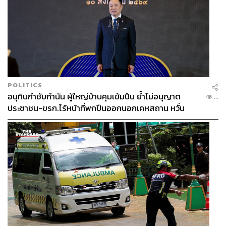
POLITICS
อนุทินกำชับกำนัน ผู้ใหญ่บ้านคุมเข้มปืน ย้ำไม่อนุญาต
...
ประชาชน-ขรก.ไร้หน้าที่พกปืนออกนอกเคหสถาน หวั่น
พฤติกรรมลอกเลียนแบบ จ่อลงพื้นที่เกิดเหตุ