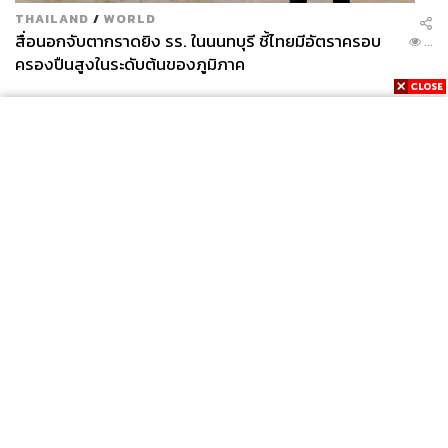
THAILAND
/
WORLD
สื่อนอกจับตากราดยิง รร. ในนนทบุรี ชี้ไทยมีอัตราครอบ
...
ครองปืนสูงในระดับต้นของภูมิภาค
News
Wealth
Pop
Podcast
Video
Now
Opinion
Careers
Events
Privacy
About
Contact
Policy
FOR
ADVERTISING
MEMBERSHIP