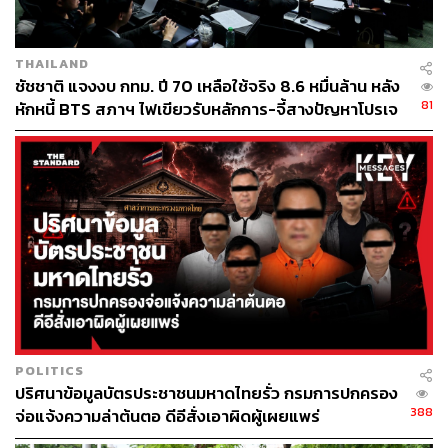
THAILAND
ชัชชาติ แจงงบ กทม. ปี 70 เหลือใช้จริง 8.6 หมื่นล้าน หลัง
81
หักหนี้ BTS สภาฯ ไฟเขียวรับหลักการ-จี้สางปัญหาโปรเจ
กต์ล่าช้า
POLITICS
ปริศนาข้อมูลบัตรประชาชนมหาดไทยรั่ว กรมการปกครอง
388
จ่อแจ้งความล่าต้นตอ ดีอีสั่งเอาผิดผู้เผยแพร่