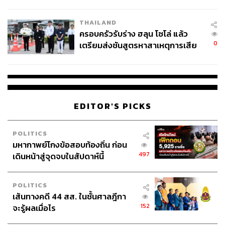
โลกภายใน 6 วัน
THAILAND
ครอบครัวรับร่าง ฮลุน โซโล่ แล้ว
0
เตรียมส่งชันสูตรหาสาเหตุการเสีย
ชีวิต
EDITOR'S PICKS
POLITICS
มหากาพย์โกงข้อสอบท้องถิ่น ก่อน
497
เดินหน้าสู่จุดจบในสัปดาห์นี้
POLITICS
เส้นทางคดี 44 สส. ในชั้นศาลฎีกา
152
จะรู้ผลเมื่อไร