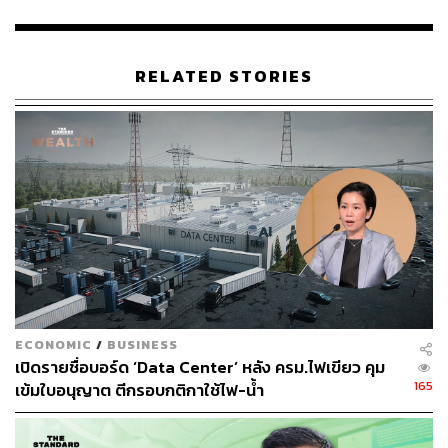
ล้านบาท ชัชชาติมองว่าเป็นงบประมาณที่สูงเกินไป เพราะถ้า
หาก กทม. ทำเองคงไม่ถึง
RELATED STORIES
ซึ่งเรื่องนี้ต้องมาศึกษารายละเอียดอีกครั้ง เพราะก่อนหน้านี้
บริษัท กรุงเทพธนาคม จำกัด (TK) ได้ประเมินราคาไว้ใน
ตัวเลขดังกล่าว โดยมอบหมายให้ ศาสตราจารย์พิเศษธงทอง
จันทรางศุ ในฐานะประธานกรรมการบริษัท กรุงเทพธนาคม
จำกัด ไปดำเนินการตรวจสอบรายละเอียด แต่ทั้งนี้หาก ดีอีเอ
สจะสนับสนุนงบประมาณในการนำสายสื่อสารลงดิน กทม. ก็
ยินดี
ขณะที่ เดชา วิริยะเจริญกิจ ผู้ช่วยผู้ว่าการไฟฟ้านครหลวง
กล่าวถึงการตรวจสอบหม้อแปลงไฟฟ้าที่ตลาดสำเพ็งว่า จะใช้
ระยะเวลาในการตรวจสอบสักระยะจึงจะทราบสาเหตุที่แน่ชัด
ECONOMIC
/
BUSINESS
แต่ยังยืนยันการชดเชยค่าเสียหายเป็นไปตามระเบียบขั้นตอน
เปิดรายชื่อบอร์ด ‘Data Center’ หลัง ครม.ไฟเขียว คุม
ของกฎหมาย
165
เข้มใบอนุญาต ตีกรอบกติกาใช้ไฟ-น้ำ
TAGS:
โครงการนำสายไฟฟ้าลงใต้ดิน
ชัชชาติ สิทธิพันธุ์
กระทรวงดิจิทัลเพื่อเศรษฐกิจและสังคม