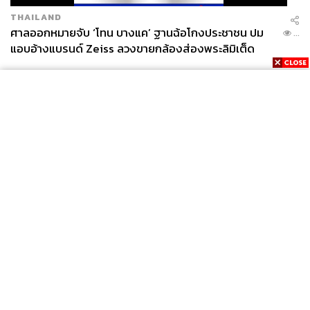
THAILAND
ศาลออกหมายจับ ‘โทน บางแค’ ฐานฉ้อโกงประชาชน ปม
...
แอบอ้างแบรนด์ Zeiss ลวงขายกล้องส่องพระลิมิเต็ด
News
Wealth
Pop
Podcast
Video
Now
Opinion
Careers
Events
Privacy
About
Contact
Policy
FOR
ADVERTISING
MEMBERSHIP