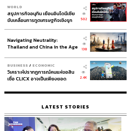
WORLD
สรุปภารกิจอนุทิน เยือนอินโดนีเซีย
502
ขับเคลื่อนการทูตเศรษฐกิจเชิงรุก
ประกาศหุ้นส่วนยุทธศาสตร์ไทย –
อินโดนีเซีย
Navigating Neutrality:
Thailand and China in the Age
138
of a New Global Order
BUSINESS
/
ECONOMIC
วิเคราะห์ปรากฏการณ์คนแห่ขอสิน
2.4K
เชื่อ CLICX อาจเป็นเพียงยอด
ภูเขาน้ำแข็ง ของปัญหาหนี้ครัว
เรือนไทยที่ถูกซุกไว้
LATEST STORIES