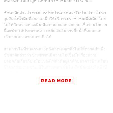
เคลื่อนการแก้ปัญหาให้กับประชาชนอย่างไร้รอยต่อ
ชัชชาติกล่าวว่า ทางการประปานครหลวงรับปากว่าจะไปหา
จุดติดตั้งน้ำดื่มที่สะอาดเพื่อให้บริการประชาชนเพิ่มเติม โดย
ไม่ให้กีดขวางทางเดิน มีความสะดวก สะอาด เชื่อว่านโยบาย
นี้จะช่วยให้ประชาชนประหยัดเงินในการซื้อน้ำดื่มและลด
ปริมาณขยะจากพลาสติกได้
ส่วนการไฟฟ้านครหลวงหลังเกิดเหตุเพลิงไหม้ที่ตลาดสำเพ็ง
ชัชชาติกล่าวว่า ประชาชนมีความไม่เชื่อมั่นเรื่องความ
ปลอดภัยเกี่ยวกับหม้อแปลงไฟฟ้าที่อยู่ใกล้กับอาคารบ้านเรือน
ซึ่งจากรายงานขณะนี้ในกรุงเทพฯ ชั้นใน มีหม้อแปลงไฟฟ้าที่
จ่ายไฟทั้งหมด 400 ลูก และจากเดิมการบำรุงรักษาการไฟฟ้า
นครหลวงจะดำเนินการทุก 1 ปี แต่จากนี้จะปรับรูปแบบเพิ่ม
READ MORE
ความถี่ในการบำรุงรักษาเป็น 6 เดือนต่อ 1 ครั้ง
ขณะเดียวกัน จากเหตุเพลิงไหม้ครั้งนี้มีบทเรียนหลายอย่าง
โดย กทม. จะไปดูการจัดระบบสายสื่อสารที่รกรุงรังและอยู่ติด
กับหม้อแปลงไฟฟ้า เบื้องต้นจะเร่งประสานเจ้าของสายสื่อสาร