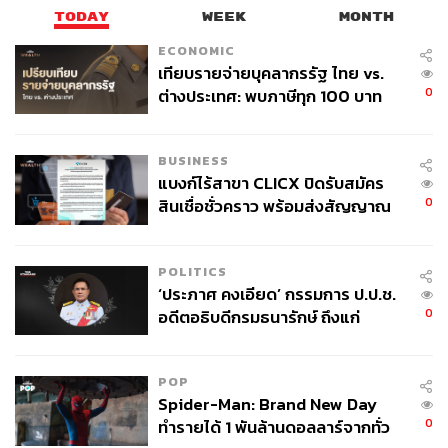
TODAY
WEEK
MONTH
ECONOMIC
เทียบรายจ่ายบุคลากรรัฐ ไทย vs.
0
ต่างประเทศ: พบภาษีทุก 100 บาท
ของคนไทยใช้ไปกับข้าราชการเฉียด
40 บาท
BUSINESS
แบงก์ไร้สาขา CLICX ปิดรับสมัคร
0
สินเชื่อชั่วคราว พร้อมส่งสัญญาณ
เตือนกลุ่มกู้เงินผิดวัตถุประสงค์-ให้
ข้อมูลเท็จ เตรียมดำเนินคดีเด็ดขาด
POLITICS
‘ประภาศ คงเอียด’ กรรมการ ป.ป.ช.
0
อดีตอธิบดีกรมธนารักษ์ ถึงแก่
อนิจกรรม
POP
Spider-Man: Brand New Day
0
ทำรายได้ 1 พันล้านดอลลาร์จากทั่ว