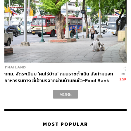
THAILAND
กทม. จัดระเบียบ ‘คนไร้บ้าน’ ถนนราชดำเนิน สั่งห้ามแจก
2.5K
อาหารริมทาง ชี้เป้าบริจาคผ่านบ้านอิ่มใจ-Food Bank
MORE
MOST POPULAR