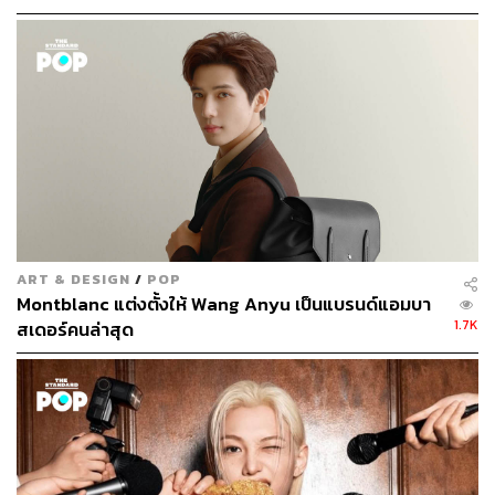
ทำไมไมโล ประเทศไทย ถึงเลือกชาอึนอู ที่สำคัญยังทำให้มุม
มองที่มีต่อกีฬาเปลี่ยนไปอย่างสิ้นเชิง
ART & DESIGN
/
POP
Montblanc แต่งตั้งให้ Wang Anyu เป็นแบรนด์แอมบา
1.7K
สเดอร์คนล่าสุด
เราเล่นกีฬาไปทำไม? ถ้าความฝันของคุณไม่ใช่การเป็นที่
หนึ่งในสนามแข่งไหนๆ ไม่ได้อยากสะสมเหรียญรางวัล หรือ
ต้องเป็นเจ้าของสถิติในการแข่งขันใดๆ คำถามคือ การเล่น