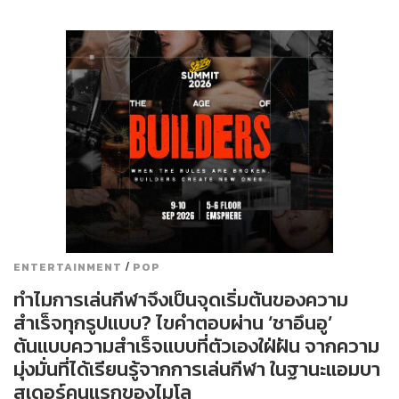
/
ENTERTAINMENT
POP
ทำไมการเล่นกีฬาจึงเป็นจุดเริ่มต้นของความ
สำเร็จทุกรูปแบบ? ไขคำตอบผ่าน ‘ชาอึนอู’
ต้นแบบความสำเร็จแบบที่ตัวเองใฝ่ฝัน จากความ
มุ่งมั่นที่ได้เรียนรู้จากการเล่นกีฬา ในฐานะแอมบา
สเดอร์คนแรกของไมโล