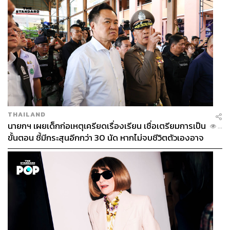
782
ABOUT THE AUTHOR
THE STANDARD POP TEAM
ALL THINGS THAT SHAPE AND SHIFT
CULTURE. Instagram / Facebook / Twitter :
THAILAND
thestandardpop
นายกฯ เผยเด็กก่อเหตุเครียดเรื่องเรียน เชื่อเตรียมการเป็น
...
ขั้นตอน ชี้มีกระสุนอีกกว่า 30 นัด หากไม่จบชีวิตตัวเองอาจ
สูญเสียเพิ่ม