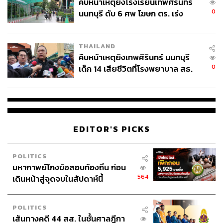
คืบหน้าเหตุยิงโรงเรียนเทพศิรินทร์
0
นนทบุรี ดับ 6 ศพ โฆษก ตร. เร่ง
กว่าชาอึนอูจะเป็นไอดอล K-Pop ที่ทรงอิทธิพลและประสบ
สอบปมขโมยปืนปู่ก่อเหตุ
ความสำเร็จแบบที่เขาใฝ่ฝัน ต้องใช้ความมุ่งมั่นในการฝึก
ซ้อม พัฒนาฝีมือ และฝ่าฟันอุปสรรคอย่างมาก โดยมีความมุ่ง
THAILAND
มั่นที่ได้เรียนรู้จากการเล่นกีฬาเป็นเครื่องมือที่นำพาเขามาสู่
คืบหน้าเหตุยิงเทพศิรินทร์ นนทบุรี
ความสำเร็จ เขาได้เรียนรู้ว่า หลักของการฝึกฝนไม่ใช่เพื่อ
0
เด็ก 14 เสียชีวิตที่โรงพยาบาล สธ.
ความสมบูรณ์แบบ แต่เป็นการพัฒนาให้ดีกว่าเดิม แล้วนำมา
ยืนยันครูเสียชีวิต 5 ราย เจ็บ 22
ปรับใช้กับการเรียนและการฝึกฝนตอนที่เข้ามาเป็นศิลปิน
ราย
ฝึกหัด ความพยายาม อดทน และฝึกฝนอย่างหนัก ทำให้เขา
ติดอันดับเด็กเรียนเก่ง Top 3 ของโรงเรียน สามารถพูดได้ 4
ภาษา คือ เกาหลี จีน อังกฤษ และญี่ปุ่น เคยชนะการแข่งขัน
EDITOR'S PICKS
ภาษาอังกฤษ ทั้งการเขียน การโต้วาที และเคยเป็นถึง
ประธานนักเรียนอีกด้วย
POLITICS
มหากาพย์โกงข้อสอบท้องถิ่น ก่อน
564
เดินหน้าสู่จุดจบในสัปดาห์นี้
POLITICS
เส้นทางคดี 44 สส. ในชั้นศาลฎีกา