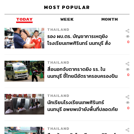
ยังมีบทเรียนมากมายที่ซ่อนอยู่ในกีฬา และล้วนแต่เป็นบท
MOST POPULAR
เรียนที่นำไปใช้ในชีวิตจริงได้ นี่คือสิ่งที่ไมโลตั้งใจบอกผ่านตัว
ตนที่แท้จริงของชาอึนอูที่ THE STANDARD สรุปให้
TODAY
WEEK
MONTH
THAILAND
รอง ผบ.ตร. บัญชาการเหตุยิง
0
โรงเรียนเทพศิรินทร์ นนทบุรี สั่ง
ค้นหา 2 รอบยืนยันไร้คนติดค้าง พบ
ศพปู่-ย่าที่บ้านพักผู้ก่อเหตุ
THAILAND
สื่อนอกจับตากราดยิง รร. ใน
0
นนทบุรี ชี้ไทยมีอัตราครอบครองปืน
สูงในระดับต้นของภูมิภาค
THAILAND
นักเรียนโรงเรียนเทพศิรินทร์
0
นนทบุรี อพยพเข้ายังพื้นที่ปลอดภัย
ชั่วคราว หลังเหตุใช้อาวุธปืนภายใน
‘ความมุ่งมั่น’ สร้าง ‘ชาอึนอู’ – ความสำเร็จที่เริ่มจาก
โรงเรียนคลี่คลาย
การมีฝันและลงมือทำ
THAILAND