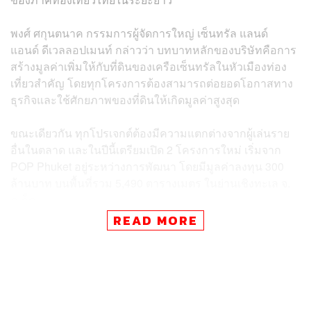
พงศ์
ศกุนตนาค กรรมการผู้จัดการใหญ่ เซ็นทรัล แลนด์
แอนด์ ดีเวลลอปเมนท์ กล่าวว่า บทบาทหลักของบริษัทคือการ
สร้างมูลค่าเพิ่มให้กับที่ดินของเครือเซ็นทรัลในหัวเมืองท่อง
เที่ยวสำคัญ โดยทุกโครงการต้องสามารถต่อยอดโอกาสทาง
ธุรกิจและใช้ศักยภาพของที่ดินให้เกิดมูลค่าสูงสุด
ขณะเดียวกัน ทุกโปรเจกต์ต้องมีความแตกต่างจากผู้เล่นราย
อื่นในตลาด และในปีนี้เตรียมเปิด 2 โครงการใหม่ เริ่มจาก
POP Phuket อยู่ระหว่างการพัฒนา โดยมีมูลค่าลงทุน 300
ล้านบาท บนพื้นที่รวม 5,490 ตารางเมตร ในย่านเชิงทะเล จ.
ภูเก็ต
READ MORE
โดยกว่า 60% ของพื้นที่จะเป็นโซนอาหารและเครื่องดื่ม
ครอบคลุมทั้งร้านอาหาร คาเฟ่ และซูเปอร์มาร์เก็ตทั้งไทย
และต่างประเทศ ส่วนอีก 40% ถูกออกแบบเป็น Vibrant
Tenant Mix รวมร้านค้าพรีเมียมและบริการด้านไลฟ์สไตล์
เช่น สเปเชียลตีสโตร์ สปา และความงาม เจาะกลุ่มนักท่อง