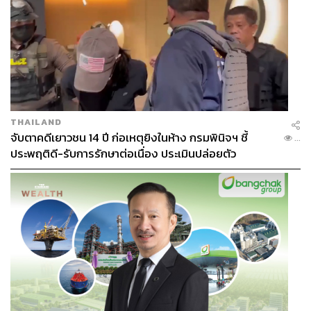
THAILAND
จับตาคดีเยาวชน 14 ปี ก่อเหตุยิงในห้าง กรมพินิจฯ ชี้
...
ประพฤติดี-รับการรักษาต่อเนื่อง ประเมินปล่อยตัว