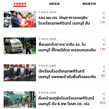
TODAY
WEEK
MONTH
ABOUT THE AUTHOR
THAILAND
รอง ผบ.ตร. บัญชาการเหตุยิง
จิรันธนิน กมลเลิศ
1.3K
โรงเรียนเทพศิรินทร์ นนทบุรี สั่ง
Content Creator ประจำ THE STANDARD
ค้นหา 2 รอบยืนยันไร้คนติดค้าง พบ
WEALTH
ศพปู่-ย่าที่บ้านพักผู้ก่อเหตุ
THAILAND
สื่อนอกจับตากราดยิง รร. ใน
1.2K
นนทบุรี ชี้ไทยมีอัตราครอบครองปืน
สูงในระดับต้นของภูมิภาค
THAILAND
นักเรียนโรงเรียนเทพศิรินทร์
811
นนทบุรี อพยพเข้ายังพื้นที่ปลอดภัย
ชั่วคราว หลังเหตุใช้อาวุธปืนภายใน
โรงเรียนคลี่คลาย
THAILAND
คืบหน้าเหตุยิงโรงเรียนเทพศิรินทร์
664
นนทบุรี ดับ 6 ศพ โฆษก ตร. เร่ง