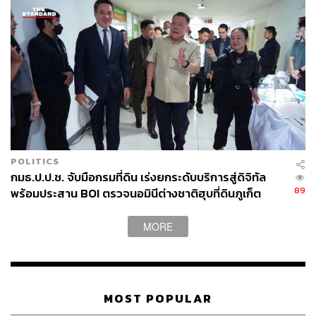
สามารถติดตาม THE STANDARD WEALTH
ผ่านแอปพลิเคชันต่างๆ ที่คุณสะดวกหรือใช้งานอยู่แล้วได้เลย
TAGS:
เซ็นทรัล แลนด์ แอนด์ ดีเวลลอปเมนท์ (Central Land
and Development)
ภูเก็ต
พัทยา
เซ็นทรัล กรุ๊ป
POLITICS
Central Land & Development
กมธ.ป.ป.ช. จับมือกรมที่ดิน เร่งยกระดับบริการสู่ดิจิทัล
89
พร้อมประสาน BOI ตรวจนอมินีต่างชาติฮุบที่ดินภูเก็ต
MORE
MOST POPULAR
158