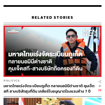
อีกหนึ่งโครงการสำคัญที่กำลังอยู่คือ Tops Wongamat พัทยา
จ.ชลบุรี โครงการนี้มีมูลค่าลงทุน 430 ล้านบาท บนพื้นที่รวม
RELATED STORIES
4,711 ตารางเมตร ตั้งอยู่ในย่านวงศ์อมาตย์ พัฒนาในรูปแบบ
ชอปปิงมอลล์ขนาดเล็ก ภายในโครงการกว่า 80% จะเปิดเป็น
โซนร้านอาหารและซูเปอร์มาร์เกต เพื่อสร้างประสบการณ์
ด้านอาหารซึ่งเป็นหัวใจสำคัญในการดึงดูดผู้ใช้บริการ เพิ่ม
ทั้งความถี่และระยะเวลาในการใช้บริการศูนย์การค้า ส่วนอีก
20% จะเป็น Curated Mix ของร้านค้าพรีเมียมและบริการ
ด้านไลฟ์สไตล์
โครงการดังกล่าว มุ่งเน้นทั้งลูกค้าคนไทยและต่างชาติที่พัก
อาศัยในพื้นที่ โดยย่านวงศ์อมาตย์ยังถือเป็น Prime Area
สำคัญของพัทยา สะท้อนจากจำนวนนักท่องเที่ยวราว 19-22
POLITICS
ล้านคนต่อปี และสร้างมูลค่าทางเศรษฐกิจจากการท่องเที่ยว
มหาดไทยเร่งจัดระเบียบภูเก็ต ทลายนอมินีต่างชาติ คุมเจ็ต
กว่า 2.2 แสนล้านบาทต่อปี
39
สกี สางบริษัทฮุบที่ดิน เคลียร์ใบอนุญาตโรงแรมค้าง 7 ปี
พงศ์
ยอมรับว่าธุรกิจคอนวีเนียนซ์ มอลล์ เป็นตลาดที่แข่งขัน
สูง เพราะใช้พื้นที่ไม่มากและต้นทุนการพัฒนาไม่สูง ทำให้