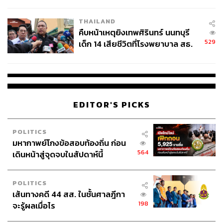
สอบปมขโมยปืนปู่ก่อเหตุ
THAILAND
คืบหน้าเหตุยิงเทพศิรินทร์ นนทบุรี
529
เด็ก 14 เสียชีวิตที่โรงพยาบาล สธ.
ยืนยันครูเสียชีวิต 5 ราย เจ็บ 22
ราย
EDITOR'S PICKS
POLITICS
มหากาพย์โกงข้อสอบท้องถิ่น ก่อน
564
เดินหน้าสู่จุดจบในสัปดาห์นี้
POLITICS
เส้นทางคดี 44 สส. ในชั้นศาลฎีกา
198
จะรู้ผลเมื่อไร