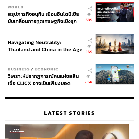
WORLD
สรุปภารกิจอนุทิน เยือนอินโดนีเซีย
539
ขับเคลื่อนการทูตเศรษฐกิจเชิงรุก
ประกาศหุ้นส่วนยุทธศาสตร์ไทย –
อินโดนีเซีย
Navigating Neutrality:
Thailand and China in the Age
169
of a New Global Order
BUSINESS
/
ECONOMIC
วิเคราะห์ปรากฏการณ์คนแห่ขอสิน
2.6K
เชื่อ CLICX อาจเป็นเพียงยอด
ภูเขาน้ำแข็ง ของปัญหาหนี้ครัว
เรือนไทยที่ถูกซุกไว้
LATEST STORIES