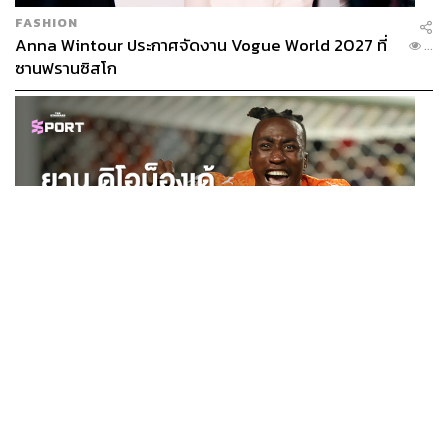
FASHION
Anna Wintour ประกาศจัดงาน Vogue World 2027 ที่
...
ซานฟรานซิสโก
SPORT
ยาน ดิโอม็องเด้ 2 ปีก่อนยังไร้สโมสรอาชีพ สู่นักเตะค่าตัว
...
125 ล้านยูโร กับคำสัญญาถึงน้องสาวผู้ล่วงลับ