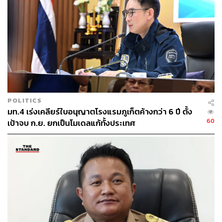
ใครก็สามารถเข้ามาแข่งขันได้ แต่หากผู้ประกอบการเดินเกม
ไปในทิศทางเดียวกันและใช้กลยุทธ์ตัดราคาสู้กัน สุดท้ายอาจ
เข้าสู่ภาวะ ‘ตายหมู่’ จนไม่มีใครสามารถทำกำไรได้จริง ดัง
นั้น ผู้ที่จะอยู่รอดได้ต้องสร้างความแตกต่างและมีศักยภาพใน
การดึงร้านค้าเข้ามาเติมเต็มโครงการ
ทั้งนี้ ทิศทางการพัฒนาโครงการของบริษัทถือเป็นการปรับตัว
ตามพฤติกรรมผู้บริโภคยุคใหม่ที่ต้องการความรวดเร็ว ทัน
POLITICS
สมัย และประสบการณ์เฉพาะตัว ทำให้รูปแบบร้านค้ามีขนาด
มท.4 เร่งเคลียร์ใบอนุญาตโรงแรมภูเก็ตค้างกว่า 6 ปี ตั้ง
เล็กลง และให้ความสำคัญกับดีไซน์และประสบการณ์มากขึ้น
60
เป้าจบ ก.ย. ยกเป็นโมเดลแก้ทั้งประเทศ
โดยเฉพาะกลุ่มร้านอาหารในช่วง 5-10 ปีที่ผ่านมา หลาย
แบรนด์ได้ปรับตัวจากร้านทั่วไปสู่ร้านที่เน้นบรรยากาศและ
การบริการที่แตกต่าง ขณะที่กลุ่มสินค้าแบรนด์หรูยังเป็นอีก
หนึ่งแม่เหล็กสำคัญในการดึงทราฟฟิกเข้าสู่โครงการ
พงศ์
กล่าวเพิ่มเติมว่า แนวทางการดำเนินงานของเซ็นทรัล
แลนด์ แอนด์ ดีเวลลอปเมนท์ มีความยืดหยุ่นสูง โดยจะ
พิจารณาศักยภาพของแต่ละทำเลเป็นหลัก หากพื้นที่ใด