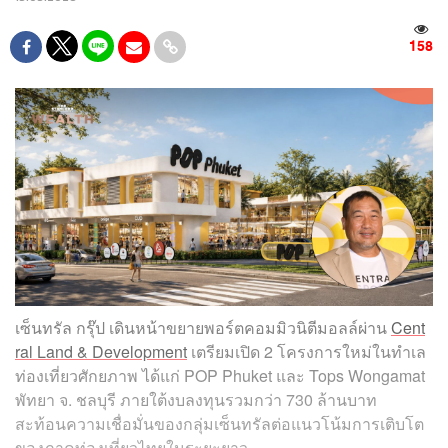
158
เซ็นทรัล กรุ๊ป เดินหน้าขยายพอร์ตคอมมิวนิตีมอลล์ผ่าน
Cent
ral Land & Development
เตรียมเปิด 2 โครงการใหม่ในทำเล
ท่องเที่ยวศักยภาพ ได้แก่ POP Phuket และ Tops Wongamat
พัทยา จ. ชลบุรี ภายใต้งบลงทุนรวมกว่า 730 ล้านบาท
สะท้อนความเชื่อมั่นของกลุ่มเซ็นทรัลต่อแนวโน้มการเติบโต
ของภาคท่องเที่ยวไทยในระยะยาว