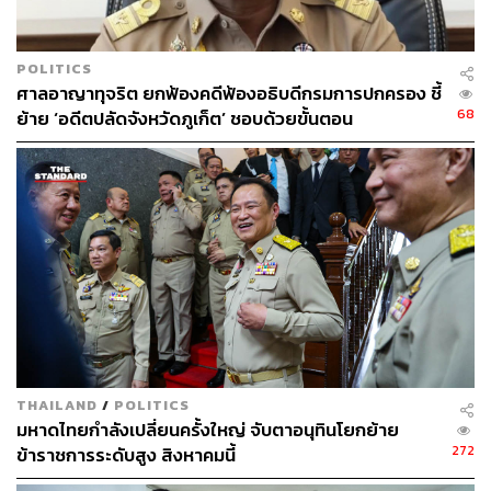
สามารถพัฒนาเองได้ก็จะเดินหน้าด้วยตัวเอง แต่หากเหมาะ
กับการดึงธุรกิจอื่นในเครือเซ็นทรัลเข้ามาร่วม ก็พร้อมเปิดให้
เกิดการทำงานร่วมกัน รวมถึงเปิดรับพันธมิตรภายนอกเพื่อ
POLITICS
สร้างโอกาสทางธุรกิจใหม่ๆ ในจังหวะที่เหมาะสม
ศาลอาญาทุจริต ยกฟ้องคดีฟ้องอธิบดีกรมการปกครอง ชี้
68
ย้าย ‘อดีตปลัดจังหวัดภูเก็ต’ ชอบด้วยขั้นตอน
ยกตัวอย่างสำคัญคือโครงการ อย่าง เซ็นทรัล ภูเก็ต ซึ่งจาก
เดิมเริ่มต้นการพัฒนาโดยเซ็นทรัล แลนด์ แอนด์ ดีเวลลอปเม
นท์ ก่อนจะส่งต่อให้ เซ็นทรัล พัฒนา เข้ามาบริหารในเวลาต่อ
มา
และอีกหนึ่งความได้เปรียบสำคัญของการไม่ได้เป็นบริษัทจด
ทะเบียนในตลาดหลักทรัพย์ คือความคล่องตัวในการตัดสินใจ
ลงทุน บริษัทไม่ต้องเผชิญแรงกดดันในการกำหนดงบลงทุน
รายปี แต่สามารถพิจารณาความเหมาะสมและโอกาสทาง
ธุรกิจเป็นหลัก ทำให้หลายโครงการใช้เวลาตั้งแต่ศึกษาไป
จนถึงเปิดตัวไม่ถึง 2 ปีเท่านั้น
THAILAND
/
POLITICS
มหาดไทยกำลังเปลี่ยนครั้งใหญ่ จับตาอนุทินโยกย้าย
272
ข้าราชการระดับสูง สิงหาคมนี้