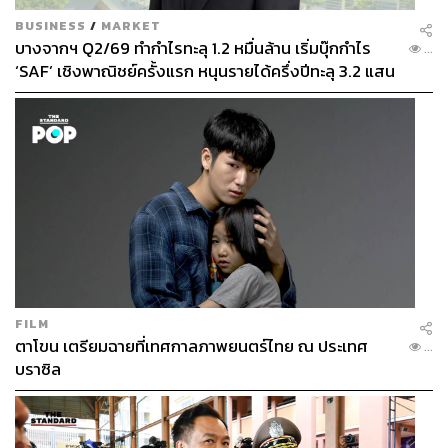
BUSINESS
/
MARKET
บางจากฯ Q2/69 ทำกำไรทะลุ 1.2 หมื่นล้าน เริ่มบุ๊กกำไร
...
‘SAF’ เชิงพาณิชย์ครั้งแรก หนุนรายได้ครึ่งปีทะลุ 3.2 แสน
ล้าน
FILM
ตาโขน เตรียมฉายที่เทศกาลภาพยนตร์ไทย ณ ประเทศ
...
บราซิล