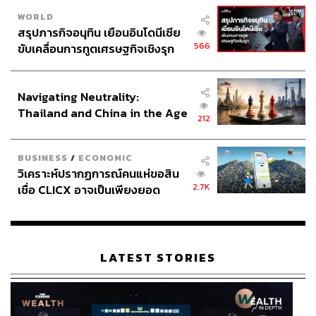
WORLD
สรุปภารกิจอนุทิน เยือนอินโดนีเซีย
566
ขับเคลื่อนการทูตเศรษฐกิจเชิงรุก
ประกาศหุ้นส่วนยุทธศาสตร์ไทย –
อินโดนีเซีย
Navigating Neutrality:
Thailand and China in the Age
212
of a New Global Order
BUSINESS
/
ECONOMIC
วิเคราะห์ปรากฏการณ์คนแห่ขอสิน
2.7K
เชื่อ CLICX อาจเป็นเพียงยอด
ภูเขาน้ำแข็ง ของปัญหาหนี้ครัว
เรือนไทยที่ถูกซุกไว้
LATEST STORIES