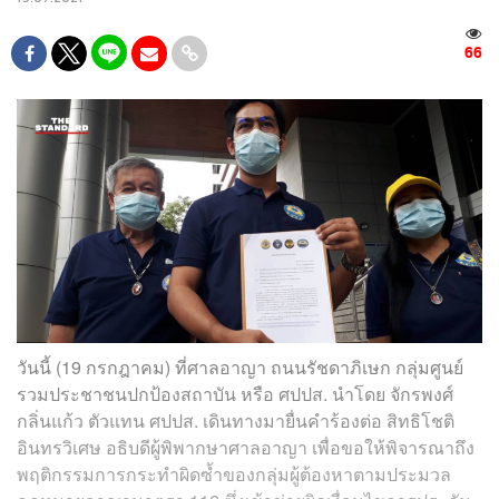
66
วันนี้ (19 กรกฎาคม) ที่ศาลอาญา ถนนรัชดาภิเษก กลุ่มศูนย์
รวมประชาชนปกป้องสถาบัน หรือ ศปปส. นำโดย จักรพงศ์
กลิ่นแก้ว ตัวแทน ศปปส. เดินทางมายื่นคำร้องต่อ สิทธิโชติ
อินทรวิเศษ อธิบดีผู้พิพากษาศาลอาญา เพื่อขอให้พิจารณาถึง
พฤติกรรมการกระทำผิดซ้ำของกลุ่มผู้ต้องหาตามประมวล