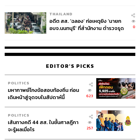
ผู้ใช้ถอดเปลี่ยนแบตเองได้ ก่อนกฎ
EU บังคับปีหน้า
THAILAND
อดีต สส. ‘ฉลอง’ ก่อเหตุยิง ‘นายก
0
อบจ.นนทบุรี’ ที่สำนักงาน ตำรวจรุด
ลงพื้นที่
EDITOR'S PICKS
POLITICS
มหากาพย์โกงข้อสอบท้องถิ่น ก่อน
623
เดินหน้าสู่จุดจบในสัปดาห์นี้
POLITICS
เส้นทางคดี 44 สส. ในชั้นศาลฎีกา
257
จะรู้ผลเมื่อไร