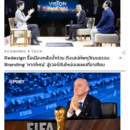
ECONOMIC
/
TECH
Redesign รื้อเมืองหลังน้ำท่วม ดึงเสน่ห์พหุวัฒนธรรม
...
Branding ‘หาดใหญ่’ สู่เวอร์ชันใหม่บนแผนที่อาเซียน