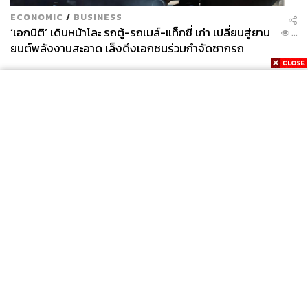
ECONOMIC
/
BUSINESS
‘เอกนิติ’ เดินหน้าโละ รถตู้-รถเมล์-แท็กซี่ เก่า เปลี่ยนสู่ยาน
...
ยนต์พลังงานสะอาด เล็งดึงเอกชนร่วมกำจัดซากรถ
News
Wealth
Pop
Podcast
Video
Now
Opinion
Careers
Events
Privacy
About
Contact
Policy
FOR
ADVERTISING
MEMBERSHIP