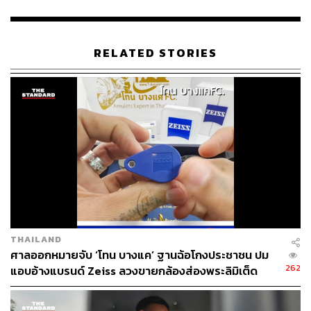
แถลงการณ์ไปแล้ว และกังวลว่าการชุมนุมจะเป็นคลัสเตอร์
ใหม่ของการระบาดของเชื้อไวรัสโควิด” จักรพงศ์กล่าว
RELATED STORIES
TAGS:
จักรพงศ์ กลิ่นแก้ว
ชินวัตร จันทร์กระจ่าง
สิทธิโชติ อินทรวิเศษ
ม.112
อานนท์ นำภา
เพนกวิน-พริษฐ์ ชิวารักษ์
ศาลอาญา
ศูนย์รวมประชาชนปกป้องสถาบันพระมหากษัตริย์
(ศปปส.)
THAILAND
66
ศาลออกหมายจับ ‘โทน บางแค’ ฐานฉ้อโกงประชาชน ปม
262
แอบอ้างแบรนด์ Zeiss ลวงขายกล้องส่องพระลิมิเต็ด
ABOUT THE AUTHOR