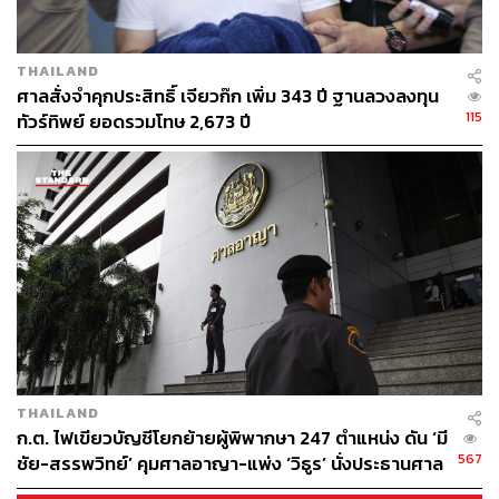
THAILAND
ศาลสั่งจำคุกประสิทธิ์ เจียวก๊ก เพิ่ม 343 ปี ฐานลวงลงทุน
115
ทัวร์ทิพย์ ยอดรวมโทษ 2,673 ปี
THAILAND
ก.ต. ไฟเขียวบัญชีโยกย้ายผู้พิพากษา 247 ตำแหน่ง ดัน ‘มี
567
ชัย-สรรพวิทย์’ คุมศาลอาญา-แพ่ง ‘วิธูร’ นั่งประธานศาล
อุทธรณ์