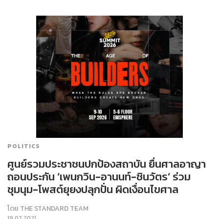
POLITICS
ศูนย์รวมประชาชนปกป้องสถาบัน ยื่นศาลอาญา
ถอนประกัน ‘เพนกวิน-อานนท์-ชินวัตร’ ร่วม
ชุมนุม-โพสต์ยุยงปลุกปั่น ผิดเงื่อนไขศาล
โดย
THE STANDARD TEAM
19.07.2021