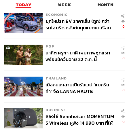
TODAY
WEEK
MONTH
ECONOMIC
ยุคใหม่รถ EV ราคาเริ่ม (ถูก) กว่า
0
รถไฮบริด หลังต้นทุนแบตเตอรี่ลด
ลง - จีนแห่บุกตลาดเกิดใหม่
POP
นาคี๓ ครุฑา นาคี เผยภาพชุดแรก
0
พร้อมปักวันฉาย 22 ต.ค. นี้
THAILAND
เมื่อถนนกลายเป็นรันเวย์ ‘แยกริน
0
คำ’ จัด LANNA HAUTE
COUTURE กลางสายฝน
BUSINESS
ลองใช้ Sennheiser MOMENTUM
0
5 Wireless หูฟัง 14,990 บาท ที่ให้