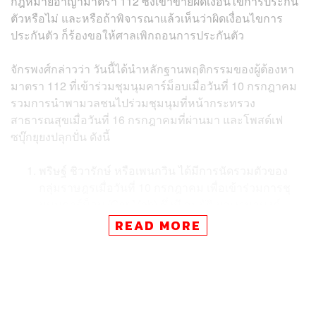
กฎหมายอาญามาตรา 112 ซึ่งเข้าข่ายผิดเงื่อนไขการประกัน
ตัวหรือไม่ และหรือถ้าพิจารณาแล้วเห็นว่าผิดเงื่อนไขการ
ประกันตัว ก็ร้องขอให้ศาลเพิกถอนการประกันตัว
จักรพงศ์กล่าวว่า วันนี้ได้นำหลักฐานพฤติกรรมของผู้ต้องหา
มาตรา 112 ที่เข้าร่วมชุมนุมคาร์ม็อบเมื่อวันที่ 10 กรกฎาคม
รวมการนำพามวลชนไปร่วมชุมนุมที่หน้ากระทรวง
สาธารณสุขเมื่อวันที่ 16 กรกฎาคมที่ผ่านมา และโพสต์เฟ
ซบุ๊กยุยงปลุกปั่น ดังนี้
พริษฐ์ ชิวารัก​ษ์ หรือเพนกวิน ได้มีการนัดรวมตัวของ
กลุ่มราษฎรเมื่อวันที่ 10 กรกฎาคม เพื่อเข้าร่วมการชุ
มนุมคาร์ม็อบ (Car Mob) ซึ่งมี สมบัติ บุญงามอนงค์
หรือบก.ลายจุด เป็นแกนนำ มีการนำรถยนต์ติดเครื่อง
READ MORE
ขยายเสียงในลักษณะการปราศรัย มีการเจรจากับเจ้า
หน้าที่ตำรวจเพื่อขอให้เปิดเส้นทาง โดยใช้ถ้อยคำหยาบ
คาย ด่าทอ กดดันการทำงานเจ้าหน้าที่ และได้ไลฟ์เน้น
ไปที่ใบหน้า ป้ายชื่อ ยศตำแหน่งของเจ้าหน้าที่ที่ปฏิบัติ
หน้าที่ พฤติกรรมดังกล่าวพริษฐ์เข้าข่ายก่อความวุ่นวาย