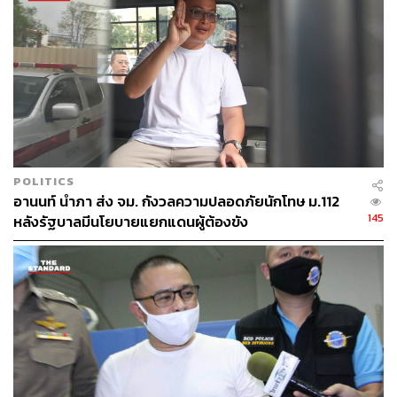
THE STANDARD TEAM
กองบรรณาธิการ THE STANDARD
POLITICS
อานนท์ นำภา ส่ง จม. กังวลความปลอดภัยนักโทษ ม.112
145
หลังรัฐบาลมีนโยบายแยกแดนผู้ต้องขัง