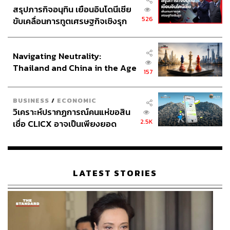
สรุปภารกิจอนุทิน เยือนอินโดนีเซีย
526
ขับเคลื่อนการทูตเศรษฐกิจเชิงรุก
ประกาศหุ้นส่วนยุทธศาสตร์ไทย –
อินโดนีเซีย
Navigating Neutrality:
Thailand and China in the Age
157
of a New Global Order
BUSINESS
/
ECONOMIC
วิเคราะห์ปรากฏการณ์คนแห่ขอสิน
2.5K
เชื่อ CLICX อาจเป็นเพียงยอด
ภูเขาน้ำแข็ง ของปัญหาหนี้ครัว
เรือนไทยที่ถูกซุกไว้
LATEST STORIES