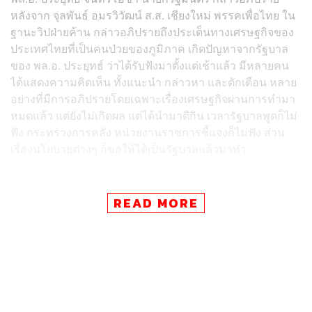
หลังจาก จุลพันธ์ อมรวิวัฒน์ ส.ส. เชียงใหม่ พรรคเพื่อไทย ใน
ฐานะวิปฝ่ายค้าน กล่าวอภิปรายถึงประเด็นทางเศรษฐกิจของ
ประเทศไทยที่เป็นคนป่วยของภูมิภาค เกิดปัญหาจากรัฐบาล
ของ พล.อ. ประยุทธ์ ว่าได้รับฟังมาตั้งแต่เช้าแล้ว มีหลายคน
ได้แสดงความคิดเห็น ทั้งแนะนำ กล่าวหา และตักเตือน หลาย
อย่างที่มีการอภิปรายโดยเฉพาะเรื่องเศรษฐกิจผ่านการทำมา
หมดแล้ว แต่ยังไม่เกิดผล แต่ได้นำมาตีกิน เวลารัฐบาลพูดก็ไม่
ฟัง กระทรวงการคลัง หน่วยงานราชการชี้แจงก็ไม่ฟัง ส่วน
เรื่องนโยบายต่างๆ ก็ขอให้ได้เป็นรัฐบาลแล้วมาทำ
พล.อ. ประยุทธ์กล่าวต่อไปว่า การดูแลพี่น้องประชาชนทุก
ภาคส่วนนั้น รัฐบาลมีการดูแลประชาชนตั้งแต่ฐานรากจนถึง
READ MORE
SMEs วิสาหกิจชุมชน กองทุนหมู่บ้าน ประชาชนที่มีรายได้
น้อย รัฐบาลได้แก้ปัญหาความยากจนแบบพุ่งเป้า ให้ลองกลับ
ไปศึกษา ถ้าทำได้คงทำไปนานแล้ว ตอนที่เป็นรัฐบาลก็ทำไม่
ได้ เรื่องการทำทุจริตผิดกฎหมาย กระทบกระบวนการทาง
กฎหมาย การที่นำชื่อของตนเองไปโยงคนนั้นคนนี้ ญาติคน
นั้นคนนี้ ครอบครัวตน ยืนยันว่าไม่เคยเอื้อประโยชน์ให้แก่