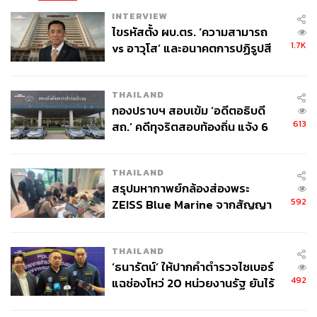
INTERVIEW
ไขรหัสตั้ง ผบ.ตร. ‘ความสามารถ
1.7K
vs อาวุโส’ และอนาคตการปฏิรูปสี
กากี กับ พล.ต.อ. เอก อังสนานนท์
THAILAND
กองปราบฯ สอบเข้ม ‘อดีตอธิบดี
613
สถ.’ คดีทุจริตสอบท้องถิ่น แจ้ง 6
ข้อหาหนัก จ่อชง ป.ป.ช. 12 ส.ค. นี้
THAILAND
สรุปมหากาพย์กล้องส่องพระ
592
ZEISS Blue Marine จากสัญญา
ผลิต 8.3 ล้าน สู่ข้อพิพาท ‘มา
เวลล์ฯ’ ฟ้อง ‘โทน บางแค’ ผิดนัด
THAILAND
จ่ายหนี้-แอบระบุแบรนด์
‘ธนารัตน์’ ให้ปากคำตำรวจไซเบอร์
492
แฉช่องโหว่ 20 หน่วยงานรัฐ ยันไร้
นัยทางการเมือง