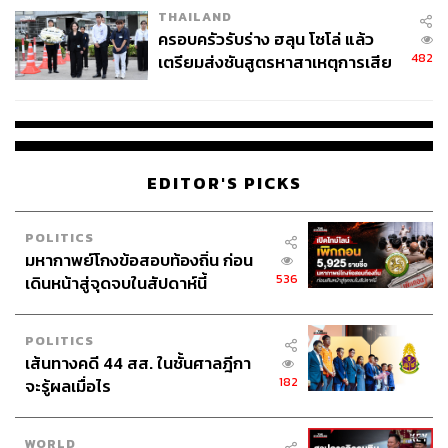
THAILAND
ครอบครัวรับร่าง ฮลุน โซโล่ แล้ว
482
เตรียมส่งชันสูตรหาสาเหตุการเสีย
ชีวิต
EDITOR'S PICKS
POLITICS
มหากาพย์โกงข้อสอบท้องถิ่น ก่อน
536
เดินหน้าสู่จุดจบในสัปดาห์นี้
POLITICS
เส้นทางคดี 44 สส. ในชั้นศาลฎีกา
182
จะรู้ผลเมื่อไร
WORLD