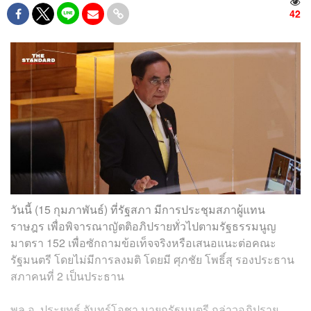
42
วันนี้ (15 กุมภาพันธ์) ที่รัฐสภา มีการประชุมสภาผู้แทน
ราษฎร เพื่อพิจารณาญัตติอภิปรายทั่วไปตามรัฐธรรมนูญ
มาตรา 152 เพื่อซักถามข้อเท็จจริงหรือเสนอแนะต่อคณะ
รัฐมนตรี โดยไม่มีการลงมติ โดยมี ศุภชัย โพธิ์สุ รองประธาน
สภาคนที่ 2 เป็นประธาน
พล.อ. ประยุทธ์ จันทร์โอชา นายกรัฐมนตรี กล่าวอภิปราย