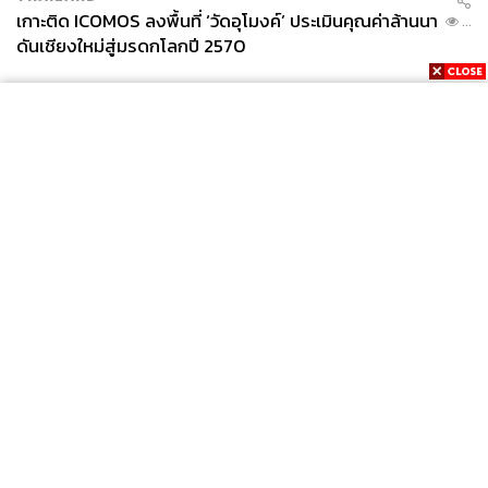
เกาะติด ICOMOS ลงพื้นที่ ‘วัดอุโมงค์’ ประเมินคุณค่าล้านนา
...
ดันเชียงใหม่สู่มรดกโลกปี 2570
News
Wealth
Pop
Podcast
Video
Now
Opinion
Careers
Events
Privacy
About
Contact
Policy
FOR
ADVERTISING
MEMBERSHIP