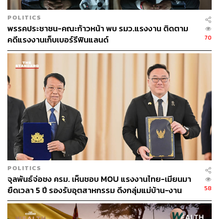
POLITICS
พรรคประชาชน-คณะก้าวหน้า พบ รมว.แรงงาน ติดตาม
70
คดีแรงงานเก็บเบอร์รีฟินแลนด์
TAGS:
ม.152
เศรษฐกิจไทย
ประยุทธ์ จันทร์โอชา
รัฐสภา
พรรคเพื่อไทย
การอภิปรายไม่ไว้วางใจ
การประชุมสภาผู้แทนราษฎร
ศุภชัย โพธิ์สุ
POLITICS
พรรคฝ่ายค้าน
จุลพันธ์ อมรวิวัฒน์
อภิปรายทั่วไป
จุลพันธ์จ่อชง ครม. เห็นชอบ MOU แรงงานไทย-เมียนมา
58
ยืดเวลา 5 ปี รองรับอุตสาหกรรม ดึงกลุ่มแม่บ้าน-งาน
อิสระเข้าสู่ระบบประกันสังคม