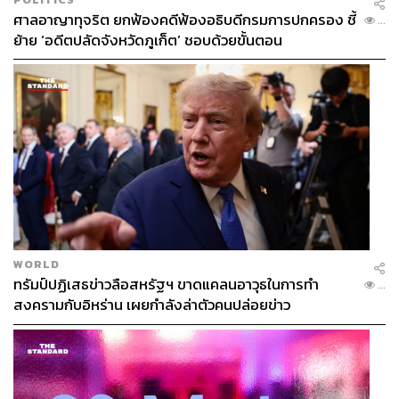
ศาลอาญาทุจริต ยกฟ้องคดีฟ้องอธิบดีกรมการปกครอง ชี้
...
ย้าย ‘อดีตปลัดจังหวัดภูเก็ต’ ชอบด้วยขั้นตอน
WORLD
ทรัมป์ปฏิเสธข่าวลือสหรัฐฯ ขาดแคลนอาวุธในการทำ
...
สงครามกับอิหร่าน เผยกำลังล่าตัวคนปล่อยข่าว