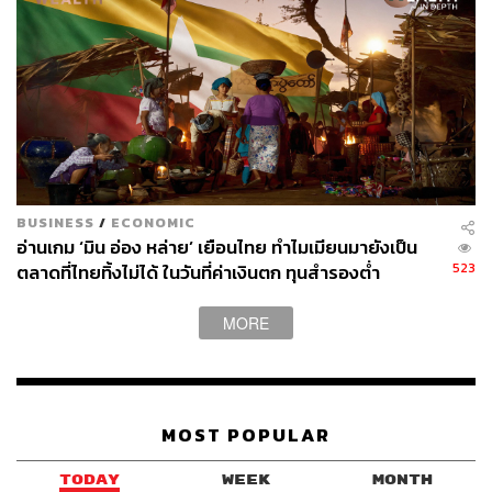
42
ABOUT THE AUTHOR
THE STANDARD TEAM
BUSINESS
/
ECONOMIC
กองบรรณาธิการ THE STANDARD
อ่านเกม ‘มิน อ่อง หล่าย’ เยือนไทย ทำไมเมียนมายังเป็น
523
ตลาดที่ไทยทิ้งไม่ได้ ในวันที่ค่าเงินตก ทุนสำรองต่ำ
ABOUT THE PHOTOGRAPHER
ฐานิส สุดโต
MORE
บรรณาธิการภาพ ประจำสำนักข่าว THE
STANDARD
MOST POPULAR
TODAY
WEEK
MONTH