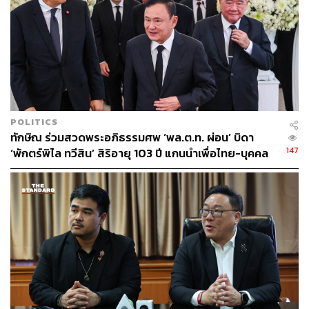
POLITICS
ทักษิณ ร่วมสวดพระอภิธรรมศพ ‘พล.ต.ท. ผ่อน’ บิดา
147
‘พักตร์พิไล ทวีสิน’ สิริอายุ 103 ปี แกนนำเพื่อไทย-บุคคล
หลากวงการร่วมอาลัย