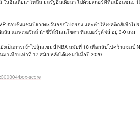
ส์ ในอินเดียนาโพลิส มลรัฐอินเดียนา ไปด้วยสกอร์ที่ทีมเยือนชนะ 1
อ MVP รอบชิงแชมป์สายตะวันออกไปครอง และทำให้เซลติกส์เข้าไปร
ส แมฟเวอริกส์ นำซีรีส์มินเนโซตา ทิมเบอร์วูล์ฟส์ อยู่ 3-0 เกม
ยนี่ยังเป็นการเข้าไปลุ้นแชมป์ NBA สมัยที่ 18 เพื่อกลับไปคว้าแชมป์
นมาเทียบเท่าที่ 17 สมัย หลังได้แชมป์เมื่อปี 2020
2300304/box-score