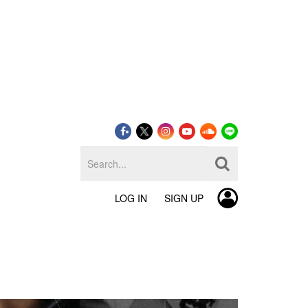
LOG IN
SIGN UP