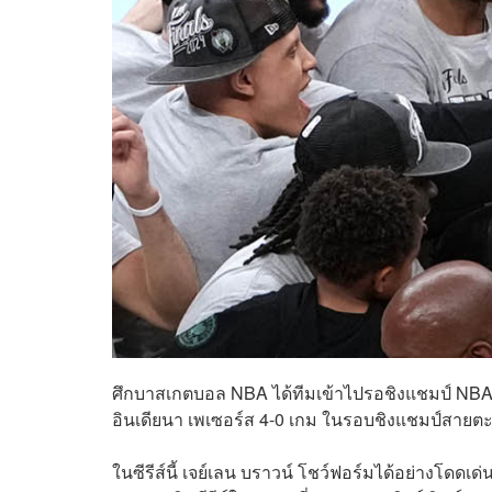
ศึกบาสเกตบอล NBA ได้ทีมเข้าไปรอชิงแชมป์ NBA Fi
อินเดียนา เพเซอร์ส 4-0 เกม ในรอบชิงแชมป์สายต
ในซีรีส์นี้ เจย์เลน บราวน์ โชว์ฟอร์มได้อย่างโดดเด่