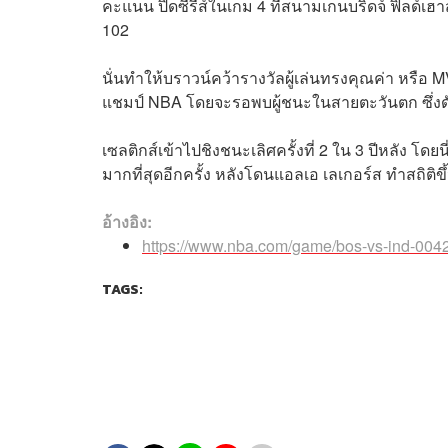
คะแนน ปิดซีรีส์ในเกม 4 ที่สนามเกนบริดจ์ ฟิลด์เฮา
102
นั่นทำให้บราวน์คว้ารางวัลผู้เล่นทรงคุณค่า หรื
แชมป์ NBA โดยจะรอพบผู้ชนะในสายตะวันตก ซึ่งดัลลั
เซลติกส์เข้าไปชิงชนะเลิศครั้งที่ 2 ใน 3 ปีหลัง โด
มากที่สุดอีกครั้ง หลังโดนแอลเอ เลเกอร์ส ทำสถิติขึ้
อ้างอิง:
https://www.nba.com/game/bos-vs-ind-004
TAGS: