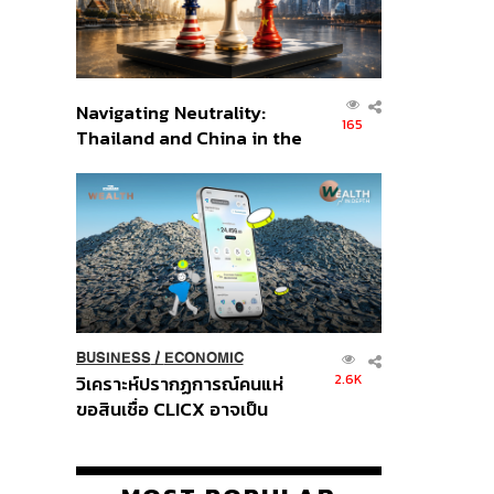
Navigating Neutrality:
165
Thailand and China in the
Age of a New Global
Order
BUSINESS
/
ECONOMIC
2.6K
วิเคราะห์ปรากฏการณ์คนแห่
ขอสินเชื่อ CLICX อาจเป็น
เพียงยอดภูเขาน้ำแข็ง ของ
ปัญหาหนี้ครัวเรือนไทยที่ถูกซุก
ไว้