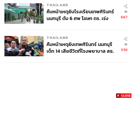
THAILAND
คืบหน้าเหตุยิงโรงเรียนเทพศิรินทร์
667
นนทบุรี ดับ 6 ศพ โฆษก ตร. เร่ง
สอบปมขโมยปืนปู่ก่อเหตุ
THAILAND
คืบหน้าเหตุยิงเทพศิรินทร์ นนทบุรี
530
เด็ก 14 เสียชีวิตที่โรงพยาบาล สธ.
ยืนยันครูเสียชีวิต 5 ราย เจ็บ 22
ราย
News
Wealth
Pop
Podcast
Video
Now
Opinion
Careers
Events
Privacy
About
Contact