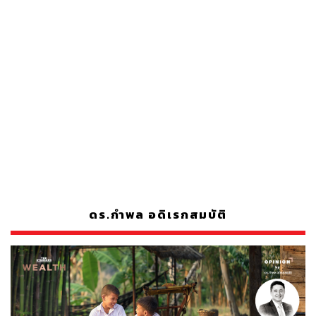
ดร.กำพล อดิเรกสมบัติ