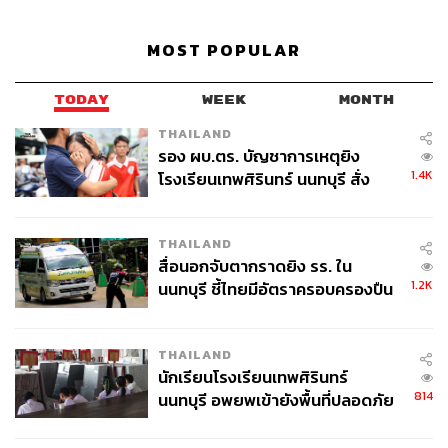
MOST POPULAR
TODAY
WEEK
MONTH
THAILAND
รอง ผบ.ตร. บัญชาการเหตุยิง
1.4K
โรงเรียนเทพศิรินทร์ นนทบุรี สั่ง
ค้นหา 2 รอบยืนยันไร้คนติดค้าง พบ
ศพปู่-ย่าที่บ้านพักผู้ก่อเหตุ
THAILAND
สื่อนอกจับตากราดยิง รร. ใน
1.2K
นนทบุรี ชี้ไทยมีอัตราครอบครองปืน
สูงในระดับต้นของภูมิภาค
THAILAND
นักเรียนโรงเรียนเทพศิรินทร์
814
นนทบุรี อพยพเข้ายังพื้นที่ปลอดภัย
ชั่วคราว หลังเหตุใช้อาวุธปืนภายใน
โรงเรียนคลี่คลาย