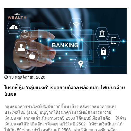
13 พฤศจิกายน 2020
โบรกชี้ หุ้น ‘กลุ่มแบงก์’ เริ่มคลายกังวล หลัง ธปท. ไฟเขียวจ่าย
ปันผล
กลุ่มธนาคารพาณิชย์เริ่มมีข่าวดีขึ้นมาบ้าง หลังจากธนาคารแห่ง
ประเทศไทย (ธปท.) อนุญาตให้ธนาคารพาณิชย์สามารถ ‘จ่าย
เงินปันผล’ จากผลดำเนินงานงวดปี 2563 ได้แบบมีเงื่อนไขคือ ให้จ่าย
เงินปันผลได้ไม่เกินอัตราที่เคยจ่ายไว้ในปี 2562 ให้จ่ายเงินปันผลได้
ไม่เกิน 50% ของกำไรสุทธิงวดปี 2563 ฝ่ายวิจัย บล.เอเซีย พลัส ...