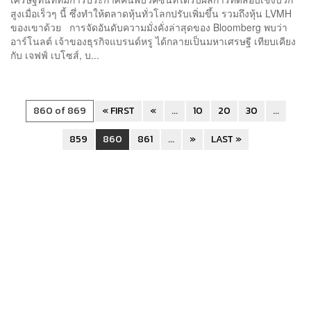
สูงเมื่อเร็วๆ นี้ ซึ่งทำให้ตลาดหุ้นทั่วโลกปรับเพิ่มขึ้น รวมถึงหุ้น LVMH
ของเขาด้วย การจัดอันดับความมั่งคั่งล่าสุดของ Bloomberg พบว่า
อาร์โนลต์ เจ้าของธุรกิจแบรนด์หรู ได้กลายเป็นมหาเศรษฐี เทียบเคียง
กับ เจฟฟ์ เบโซส์, บ...
860 of 869
« FIRST
«
...
10
20
30
...
859
860
861
...
»
LAST »