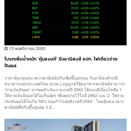
13 พฤศจิกายน 2020
โบรกเพิ่มน้ำหนัก ‘หุ้นแบงก์’ รับอานิสงส์ ธปท. ไฟเขียวจ่าย
ปันผล
ราคาหุ้นกลุ่มธนาคารพาณิชย์ปรับเพิ่มขึ้นยกแผง รับอานิสงส์กรณี
ธนาคารแห่งประเทศไทย (ธปท.) อนุญาตให้ธนาคารพาณิชย์สามารถ
‘จ่ายเงินปันผล’ จากผลดำเนินงานงวดปี 2563 ได้แบบมีเงื่อนไขคือ 1.
ให้จ่ายเงินปันผลได้ไม่เกินอัตราที่เคยจ่ายไว้ในปี 2562 และ 2. ให้จ่าย
เงินปันผลได้ไม่เกิน 50% ของกำไรสุทธิงวดปี 2563 โดยหุ้นธนาคาร
พาณิชย์ที่ปรับขึ้นสูงสุด 3 อั...