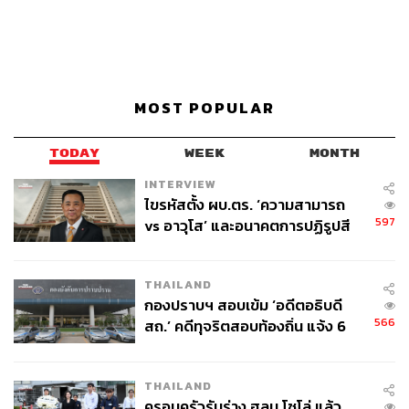
MOST POPULAR
TODAY
WEEK
MONTH
INTERVIEW
ไขรหัสตั้ง ผบ.ตร. ‘ความสามารถ
597
vs อาวุโส’ และอนาคตการปฏิรูปสี
กากี กับ พล.ต.อ. เอก อังสนานนท์
THAILAND
กองปราบฯ สอบเข้ม ‘อดีตอธิบดี
566
สถ.’ คดีทุจริตสอบท้องถิ่น แจ้ง 6
ข้อหาหนัก จ่อชง ป.ป.ช. 12 ส.ค. นี้
THAILAND
ครอบครัวรับร่าง ฮลุน โซโล่ แล้ว