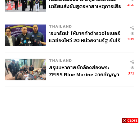
466
เตรียมส่งชันสูตรหาสาเหตุการเสีย
ชีวิต
THAILAND
‘ธนารัตน์’ ให้ปากคำตำรวจไซเบอร์
389
แฉช่องโหว่ 20 หน่วยงานรัฐ ยันไร้
นัยทางการเมือง
THAILAND
สรุปมหากาพย์กล้องส่องพระ
373
ZEISS Blue Marine จากสัญญา
ผลิต 8.3 ล้าน สู่ข้อพิพาท ‘มา
เวลล์ฯ’ ฟ้อง ‘โทน บางแค’ ผิดนัด
จ่ายหนี้-แอบระบุแบรนด์