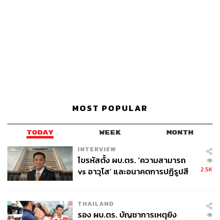
MOST POPULAR
TODAY
WEEK
MONTH
INTERVIEW
ไขรหัสตั้ง ผบ.ตร. ‘ความสามารถ
2.5K
vs อาวุโส’ และอนาคตการปฏิรูปสี
กากี กับ พล.ต.อ. เอก อังสนานนท์
THAILAND
รอง ผบ.ตร. บัญชาการเหตุยิง