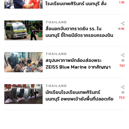
1.1K
โรงเรียนเทพศิรินทร์ นนทบุรี สั่ง
ค้นหา 2 รอบยืนยันไร้คนติดค้าง พบ
ศพปู่-ย่าที่บ้านพักผู้ก่อเหตุ
THAILAND
สื่อนอกจับตากราดยิง รร. ใน
1K
นนทบุรี ชี้ไทยมีอัตราครอบครองปืน
สูงในระดับต้นของภูมิภาค
THAILAND
สรุปมหากาพย์กล้องส่องพระ
761
ZEISS Blue Marine จากสัญญา
ผลิต 8.3 ล้าน สู่ข้อพิพาท ‘มา
เวลล์ฯ’ ฟ้อง ‘โทน บางแค’ ผิดนัด
THAILAND
จ่ายหนี้-แอบระบุแบรนด์
นักเรียนโรงเรียนเทพศิรินทร์
753
นนทบุรี อพยพเข้ายังพื้นที่ปลอดภัย
ชั่วคราว หลังเหตุใช้อาวุธปืนภายใน
โรงเรียนคลี่คลาย