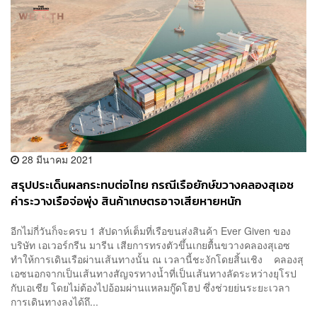
28 มีนาคม 2021
สรุปประเด็นผลกระทบต่อไทย กรณีเรือยักษ์ขวางคลองสุเอซ
ค่าระวางเรือจ่อพุ่ง สินค้าเกษตรอาจเสียหายหนัก
อีกไม่กี่วันก็จะครบ 1 สัปดาห์เต็มที่เรือขนส่งสินค้า Ever Given ของ
บริษัท เอเวอร์กรีน มารีน เสียการทรงตัวขึ้นเกยตื้นขวางคลองสุเอซ
ทำให้การเดินเรือผ่านเส้นทางนั้น ณ เวลานี้ชะงักโดยสิ้นเชิง คลองสุ
เอซนอกจากเป็นเส้นทางสัญจรทางน้ำที่เป็นเส้นทางลัดระหว่างยุโรป
กับเอเชีย โดยไม่ต้องไปอ้อมผ่านแหลมกู๊ดโฮป ซึ่งช่วยย่นระยะเวลา
การเดินทางลงได้ถึ...