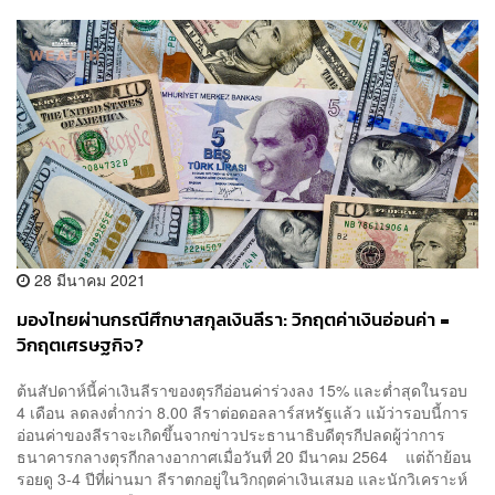
28 มีนาคม 2021
มองไทยผ่านกรณีศึกษาสกุลเงินลีรา: วิกฤตค่าเงินอ่อนค่า =
วิกฤตเศรษฐกิจ?
ต้นสัปดาห์นี้ค่าเงินลีราของตุรกีอ่อนค่าร่วงลง 15% และต่ำสุดในรอบ
4 เดือน ลดลงต่ำกว่า 8.00 ลีราต่อดอลลาร์สหรัฐแล้ว แม้ว่ารอบนี้การ
อ่อนค่าของลีราจะเกิดขึ้นจากข่าวประธานาธิบดีตุรกีปลดผู้ว่าการ
ธนาคารกลางตุรกีกลางอากาศเมื่อวันที่ 20 มีนาคม 2564 แต่ถ้าย้อน
รอยดู 3-4 ปีที่ผ่านมา ลีราตกอยู่ในวิกฤตค่าเงินเสมอ และนักวิเคราะห์