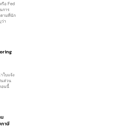
รือ Fed
 ในการ
ตามที่นัก
ุว่า
.
toring
นำใบแจ้ง
ป็นส่วน
ตอนนี้
าน
บภาษี