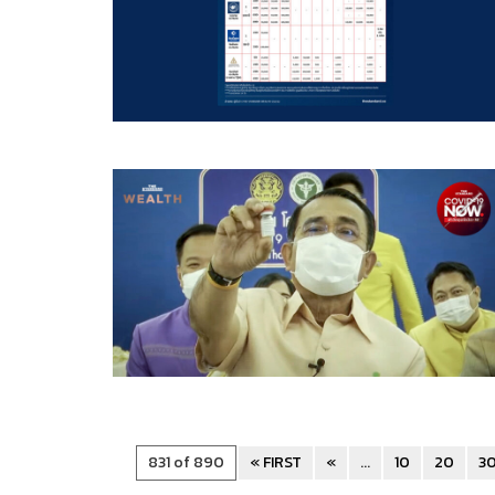
831 of 890
« FIRST
«
...
10
20
3