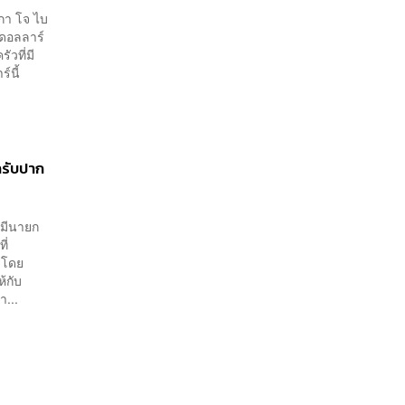
กา โจ ไบ
นดอลลาร์
ัวที่มี
์นี้
ลรับปาก
ยมีนายก
ี่
 โดย
้กับ
...