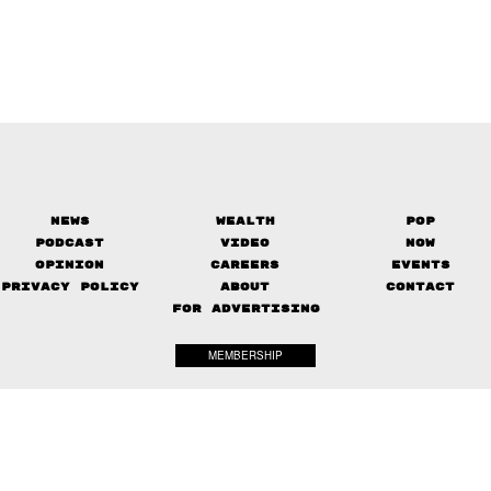
News
Wealth
Pop
Podcast
Video
Now
Opinion
Careers
Events
Privacy Policy
About
Contact
FOR ADVERTISING
MEMBERSHIP
© 2017-
The Standard. All rights reserved.