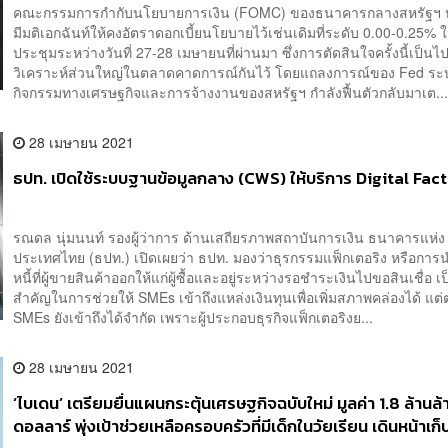
คณะกรรมการกำกับนโยบายการเงิน (FOMC) ของธนาคารกลางสหรัฐฯ ห
มีมติเอกฉันท์ให้คงอัตราดอกเบี้ยนโยบายไว้เช่นเดิมที่ระดับ 0.00-0.25%
ประชุมระหว่างวันที่ 27-28 เมษายนที่ผ่านมา ซึ่งการตัดสินใจครั้งนี้เป็นไป
วิเคราะห์ส่วนใหญ่ในตลาดคาดการณ์กันไว้ โดยแถลงการณ์ของ Fed ระบ
กิจกรรมทางเศรษฐกิจและการจ้างงานของสหรัฐฯ กำลังฟื้นตัวกลับมาเต..
28 เมษายน 2021
ธปท. เปิดใช้ระบบฐานข้อมูลกลาง (CWS) ให้บริการ Digital Fac
รณดล นุ่มนนท์ รองผู้ว่าการ ด้านเสถียรภาพสถาบันการเงิน ธนาคารแห่ง
ประเทศไทย (ธปท.) เปิดเผยว่า ธปท. มองว่าธุรกรรมแฟ็กเตอริง หรือการ
หนี้ที่ผู้ขายสินค้าออกให้แก่ผู้ซื้อและอยู่ระหว่างรอชำระเงินไปขอสินเชื่อ เ
สำคัญในการช่วยให้ SMEs เข้าถึงแหล่งเงินทุนเพื่อเพิ่มสภาพคล่องได้ แต่
SMEs ยังเข้าถึงได้จำกัด เพราะผู้ประกอบธุรกิจแฟ็กเตอริงย...
28 เมษายน 2021
‘ไบเดน’ เตรียมยื่นแผนกระตุ้นเศรษฐกิจฉบับใหม่ มูลค่า 1.8 ล้านล้
ดอลลาร์ พุ่งเป้าช่วยเหลือครอบครัวที่มีเด็กในวัยเรียน เดินหน้าเก็