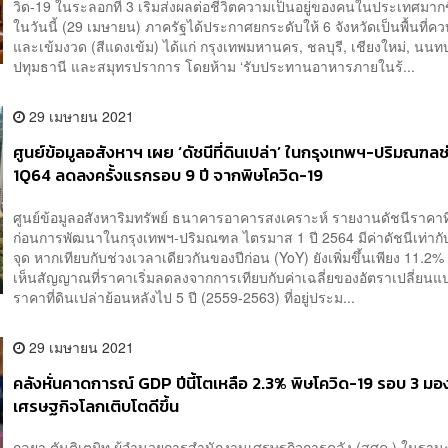
วิด-19 ในระลอกที่ 3 เริ่มส่งผลต่อชีวิตความเป็นอยู่ของคนในประเทศมากข
ในวันนี้ (29 เมษายน) ภาครัฐได้ประกาศยกระดับให้ 6 จังหวัดเป็นพื้นที่คว
และเข้มงวด (สีแดงเข้ม) ได้แก่ กรุงเทพมหานคร, ชลบุรี, เชียงใหม่, นนทบุ
ปทุมธานี และสมุทรปราการ โดยห้าม ‘รับประทานอาหารภายในร้...
29 เมษายน 2021
ศูนย์ข้อมูลอสังหาฯ เผย ‘ดัชนีที่ดินเปล่า’ ในกรุงเทพฯ-ปริมณฑลช
1Q64 ลดลงครั้งแรกรอบ 9 ปี จากพิษโควิด-19
ศูนย์ข้อมูลอสังหาริมทรัพย์ ธนาคารอาคารสงเคราะห์ รายงานดัชนีราคาที
ก่อนการพัฒนาในกรุงเทพฯ-ปริมณฑล ไตรมาส 1 ปี 2564 มีค่าดัชนีเท่ากั
จุด หากเทียบกับช่วงเวลาเดียวกันของปีก่อน (YoY) ยังเพิ่มขึ้นเพียง 11.2% แ
เห็นสัญญาณที่ราคาเริ่มลดลงจากการเทียบกับค่าเฉลี่ยของอัตราเปลี่ยน
ราคาที่ดินเปล่าย้อนหลังไป 5 ปี (2559-2563) ที่อยู่ประม...
29 เมษายน 2021
คลังหั่นคาดการณ์ GDP ปีนี้โตเหลือ 2.3% พิษโควิด-19 รอบ 3 มอ
เศรษฐกิจโลกเติบโตดีขึ้น
กุลยา ตันติเตมิท ผู้อำนวยการสำนักงานเศรษฐกิจการคลัง (สศค.) ในฐา