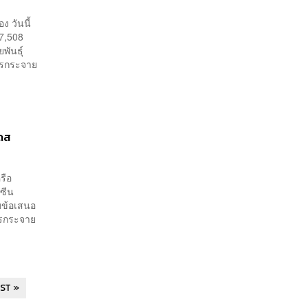
 วันนี้
57,508
พันธุ์
ารกระจาย
โดส
รือ
ซีน
บข้อเสนอ
ารกระจาย
ST »