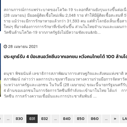
สถานการณ์การแพร่ระบาดของโควิด-19 ระลอกที่สามยังรุนแรงขึ้นต่อเนื่อง
(28 เมษายน) มียอดผู้ติดเชื้อใหม่เพิ่ม 2,048 ราย ทำให้มีผู้ติดเชื้อสะสมที่ 
ราย แม้ว่าจะมีการรักษาหายแล้วกว่า 31,593 คน แต่ทั่วโลกยังเห็นเชื้อสาย
ใหม่ๆ ที่อาจต้องการการรักษาที่เข้มข้นขึ้น ส่วนในไทยจำนวนและแผนก
วัคซีนต้านโควิด-19 จากภาครัฐยังไม่มีความชัดเจน&nb...
28 เมษายน 2021
ประยุทธ์รับ 4 ข้อเสนอวัคซีนจากเอกชน หวังคนไทยได้ 100 ล้าน
ดนุชา พิชยนันท์ เลขาธิการสภาพัฒนาการเศรษฐกิจและสังคมแห่งชาติ ห
สภาพัฒน์ กล่าวว่า ผลการประชุมหารือแนวทางความร่วมมือการจัดหาวัค
ระหว่างภาครัฐและเอกชน ในวันนี้ (28 เมษายน) ขณะนี้นายกรัฐมนตรีรั
4 ด้านของเอกชนในการจัดการวัคซีนที่กำลังจะเข้ามาในไทย ได้แก่ ก
วัคซีน การสร้างความเชื่อมั่นและการประชาสัมพันธ์ ...
0
...
830
831
832
...
840
850
860
...
»
LA