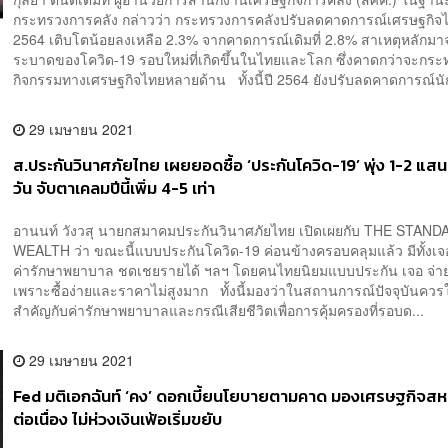
กระทรวงการคลัง กล่าวว่า กระทรวงการคลังปรับลดคาดการณ์เศรษฐกิจไ
2564 เติบโตน้อยลงเหลือ 2.3% จากคาดการณ์เดิมที่ 2.8% สาเหตุหลักม
ระบาดของโควิด-19 รอบใหม่ที่เกิดขึ้นในไทยและโลก ซึ่งคาดกว่าจะกระ
กิจกรรมทางเศรษฐกิจไทยหลายด้าน ทั้งนี้ปี 2564 ยังปรับลดคาดการณ์นัก
29 เมษายน 2021
ส.ประกันวินาศภัยไทย เผยยอดซื้อ ‘ประกันโควิด-19’ พุ่ง 1-2 แสน
วัน จับตาเคลมปีนี้เพิ่ม 4-5 เท่า
อานนท์ วังวสุ นายกสมาคมประกันวินาศภัยไทย เปิดเผยกับ THE STAN
WEALTH ว่า ขณะนี้แบบประกันโควิด-19 ค่อนข้างครอบคลุมแล้ว มีทั้งเจ
ค่ารักษาพยาบาล ชดเชยรายได้ ฯลฯ โดยคนไทยนิยมแบบประกัน เจอ จ่า
เพราะซื้อง่ายและราคาไม่สูงมาก ทั้งนี้มองว่าในสถานการณ์ปัจจุบันควร
สำคัญกับค่ารักษาพยาบาลและกรณีเสียชีวิตเพื่อการคุ้มครองที่รอบด...
29 เมษายน 2021
Fed มติเอกฉันท์ ‘คง’ ดอกเบี้ยนโยบายตามคาด มองเศรษฐกิจสหร
ต่อเนื่อง ไม่ห่วงเงินเฟ้อเริ่มขยับ