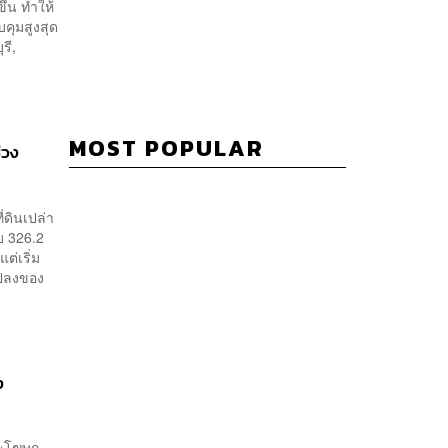
ึ้น ทำให้
บคุมสูงสุด
รี,
MOST POPULAR
่วง
่ดินเปล่า
บ 326.2
ต่เริ่ม
แปลงของ
ง
นะโฆษก