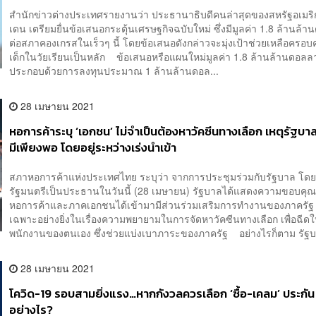
คนรวยเพิ่ม
สำนักข่าวต่างประเทศรายงานว่า ประธานาธิบดีคนล่าสุดของสหรัฐอเมริ
เดน เตรียมยื่นข้อเสนอกระตุ้นเศรษฐกิจฉบับใหม่ ซึ่งมีมูลค่า 1.8 ล้านล้า
ต่อสภาคองเกรสในเร็วๆ นี้ โดยข้อเสนอดังกล่าวจะมุ่งเป้าช่วยเหลือครอบคร
เด็กในวัยเรียนเป็นหลัก ข้อเสนอหรือแผนใหม่มูลค่า 1.8 ล้านล้านดอลลาร
ประกอบด้วยการลงทุนประมาณ 1 ล้านล้านดอล...
28 เมษายน 2021
หอการค้าระบุ ‘เอกชน’ ไม่จำเป็นต้องหาวัคซีนทางเลือก เหตุรัฐบา
มีเพียงพอ โดยอยู่ระหว่างเร่งนำเข้า
สภาหอการค้าแห่งประเทศไทย ระบุว่า จากการประชุมร่วมกับรัฐบาล โด
รัฐมนตรีเป็นประธานในวันนี้ (28 เมษายน) รัฐบาลได้แสดงความขอบคุณท
หอการค้าและภาคเอกชนได้เข้ามามีส่วนร่วมเสริมการทำงานของภาครัฐ
เฉพาะอย่างยิ่งในเรื่องความพยายามในการจัดหาวัคซีนทางเลือก เพื่อฉีดให
พนักงานของตนเอง ซึ่งช่วยแบ่งเบาภาระของภาครัฐ อย่างไรก็ตาม รัฐบา
28 เมษายน 2021
โควิด-19 รอบสามยิ่งแรง…หากกังวลควรเลือก ‘ซื้อ-เคลม’ ประกัน
อย่างไร?