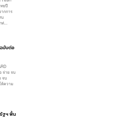
ทยปี
าจากการ
ทบ
ท่...
ฉบับต่อ
DARD
อ จ่าย จบ
ย จบ
ให้ความ
ัฐฯ ฟื้น