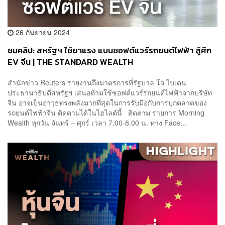
26 กันยายน 2024
ชมคลิป: สหรัฐฯ ใช้ยาแรง แบนซอฟต์แวร์รถยนต์ไฟฟ้า สู้ศึก
EV จีน | THE STANDARD WEALTH
สำนักข่าว Reuters รายงานถึงมาตรการที่รัฐบาล โจ ไบเดน
ประธานาธิบดีสหรัฐฯ เสนอห้ามใช้ซอฟต์แวร์รถยนต์ไฟฟ้าจากบริษัท
จีน อาจเป็นอาวุธทรงพลังมากที่สุดในการรับมือกับการบุกตลาดของ
รถยนต์ไฟฟ้าจีน ติดตามได้ในไฮไลต์นี้ ติดตาม รายการ Morning
Wealth ทุกวัน จันทร์ – ศุกร์ เวลา 7.00-8.00 น. ทาง Face...