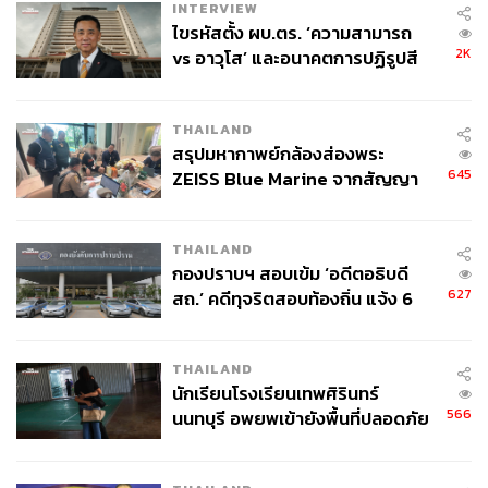
INTERVIEW
ไขรหัสตั้ง ผบ.ตร. ‘ความสามารถ
2K
vs อาวุโส’ และอนาคตการปฏิรูปสี
กากี กับ พล.ต.อ. เอก อังสนานนท์
THAILAND
สรุปมหากาพย์กล้องส่องพระ
645
ZEISS Blue Marine จากสัญญา
ผลิต 8.3 ล้าน สู่ข้อพิพาท ‘มา
เวลล์ฯ’ ฟ้อง ‘โทน บางแค’ ผิดนัด
THAILAND
จ่ายหนี้-แอบระบุแบรนด์
กองปราบฯ สอบเข้ม ‘อดีตอธิบดี
627
สถ.’ คดีทุจริตสอบท้องถิ่น แจ้ง 6
ข้อหาหนัก จ่อชง ป.ป.ช. 12 ส.ค. นี้
THAILAND
นักเรียนโรงเรียนเทพศิรินทร์
566
นนทบุรี อพยพเข้ายังพื้นที่ปลอดภัย
ชั่วคราว หลังเหตุใช้อาวุธปืนภายใน
โรงเรียนคลี่คลาย