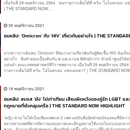
เมื่อวันที่ 29 พฤศจิกายน 2564 ชมรายการเต็มได้ที่ หวั่น ‘โอไมครอน’ 
| THE STANDARD NOW...
30 พฤศจิกายน 2021
ชมคลิป: ‘Omicron’ กับ ‘HIV’ เกี่ยวกันอย่างไร | THE STAND
จากข่าวการค้นพบ 'Omicron' ที่พบว่าอาจเกี่ยวพันกับผู้ติดเชื้อ HIV ข้อเท็จ
อย่างไร ฟังคำตอบเบื้องต้นกับ ศ.นพ.มานพ พิทักษ์ภากร หัวหน้าศูนย์วิจั
แม่นยำ คณะแพทยศาสตร์ศิริราชพยาบาล เมื่อวันที่ 29 พฤศจิกายน 256
รายการเต็มได้ที่ หวั่น ‘โอไมครอน’ แซงเดลตา? | THE STANDARD NOW
18 พฤศจิกายน 2021
ชมคลิป: สมรส ‘ยัง’ ไม่เท่าเทียม เสียงผิดหวังของคู่รัก LGBT แล
กฎหมายที่ยังคลุมเครือ | THE STANDARD NOW HIGHLIGHT
‘หญิง-ชาย ไม่ได้เป็นเพียงเพศแค่ 2 เพศ แต่มันคืออัตลักษณ์ของคนที่มีค
หลายทางเพศที่ควรมีความเสมอภาคและมีกฎหมายใช้แบบไม่แบ่งแยกจาก
ชาย' ด้านบนคือคำพูดของ เพิ่มทรัพย์ แซ่อึ้ง หรือ ดาว ผู้ยื่นคำร้องต่อศาล