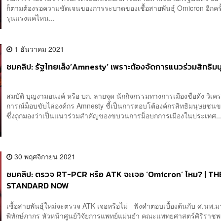
ก็ตามต้องรอความชัดเจนของการระบาดของเชื้อสายพันธุ์ Omicron อีกครั้
รุนแรงแค่ไหน...
1 ธันวาคม 2021
ชมคลิป: รัฐไทยเล็ง’Amnesty’ เพราะต้องจัดการแนวร่วมสิทธิม
สมบัติ บุญงามอนงค์ หรือ บก. ลายจุด นักกิจกรรมทางการเมืองชื่อดัง วิเ
การณ์ม็อบขับไล่องค์กร Amnesty ชี้เป็นการตอบโต้องค์กรสิทธิมนุษยชน
ซึ่งถูกมองว่าเป็นแนวร่วมสำคัญของขบวนการม็อบกการเมืองในประเทศ..
30 พฤศจิกายน 2021
ชมคลิป: ตรวจ RT-PCR หรือ ATK จะเจอ ‘Omicron’ ไหม? | TH
STANDARD NOW
เชื้อสายพันธุ์ใหม่จะตรวจ ATK เจอหรือไม่ ฟังคำตอบเบื้องต้นกับ ศ.นพ.
พิทักษ์ภากร หัวหน้าศูนย์วิจัยการแพทย์แม่นยำ คณะแพทยศาสตร์ศิริรา