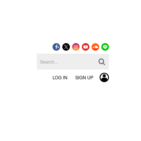
LOG IN
SIGN UP