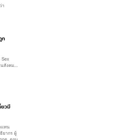
ว่า
ถูก
ิ Sex
นสังคม...
่ยวมี
ัวแทน
ิยากร ผู้
 กกต. ตอบ