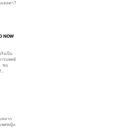
แซงเดลตา?
ARD NOW
จริงเป็น
ยการแพทย์
4 ชม
...
ะ
วามหลาก
เพศหญิง-