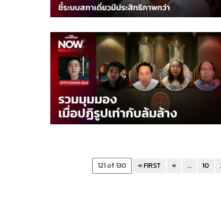
121 of 130
« FIRST
«
...
10