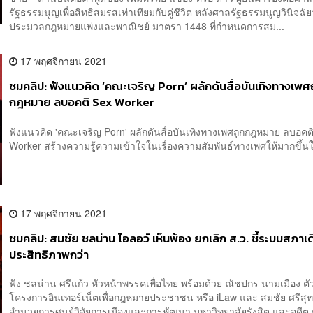
รัฐธรรมนูญเพื่อสิทธิสมรสเท่าเทียมกับคู่ชีวิต หลังศาลรัฐธรรมนูญวินิจฉัย
ประมวลกฎหมายแพ่งและพาณิชย์ มาตรา 1448 ที่กำหนดการสม...
17 พฤศจิกายน 2021
ชมคลิป: ฟังแนวคิด ‘คณะเจริญ Porn’ ผลักดันสื่อบันเทิงทางเพศ
กฎหมาย ลบอคติ Sex Worker
ฟังแนวคิด 'คณะเจริญ Porn' ผลักดันสื่อบันเทิงทางเพศถูกกฎหมาย ลบอคต
Worker สร้างความรู้ความเข้าใจในเรื่องความสัมพันธ์ทางเพศให้มากขึ้นใ
17 พฤศจิกายน 2021
ชมคลิป: สมชัย ชลน่าน ไอลอว์ เห็นพ้อง ยกเลิก ส.ว. ชี้ระบบสภาเดี
ประสิทธิภาพกว่า
ฟัง ชลน่าน ศรีแก้ว หัวหน้าพรรคเพื่อไทย พร้อมด้วย ณัชปกร นามเมือง ต
โครงการอินเทอร์เน็ตเพื่อกฎหมายประชาชน หรือ iLaw และ สมชัย ศรีสุทธ
อำนวยการศูนย์วิจัยการเมืองและการพัฒนา มหาวิทยาลัยรังสิต และอดีต