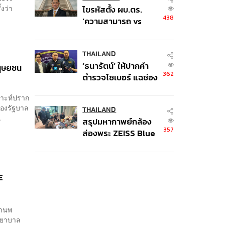
งว่า
ไขรหัสตั้ง ผบ.ตร.
438
‘ความสามารถ vs
อาวุโส’ และอนาคตการ
ปฏิรูปสีกากี กับ
พล.ต.อ. เอก อังสนา
THAILAND
‘ธนารัตน์’ ให้ปากคำ
นนท์
นุษยชน
362
ตำรวจไซเบอร์ แฉช่อง
โหว่ 20 หน่วยงานรัฐ
คราะห์ปราก
ยันไร้นัยทางการเมือง
ของรัฐบาล
THAILAND
.
สรุปมหากาพย์กล้อง
357
ส่องพระ ZEISS Blue
Marine จากสัญญา
ผลิต 8.3 ล้าน สู่ข้อ
พิพาท ‘มาเวลล์ฯ’ ฟ้อง
E
‘โทน บางแค’ ผิดนัด
จ่ายหนี้-แอบระบุ
แบรนด์
มานพ
ชพยาบาล