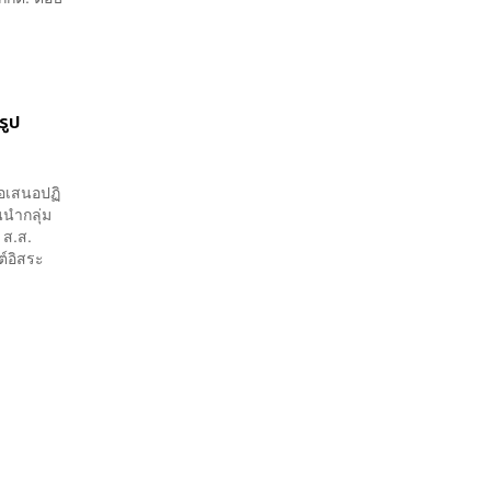
รูป
้อเสนอปฏิ
นนำกลุ่ม
 ส.ส.
ต์อิสระ