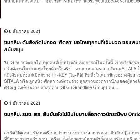
ชึ้นกับพื้นที่ตรงนั้น..' ชมรายการเต็มได้ที่ https://youtu.be/XcK3RDbOxO
8 ธันวาคม 2021
ชมคลิป: ต้นสังกัดไม่ถอด ‘ศีตลา’ ขอโทษทุกคนที่เจ็บปวด ขอแฟน
สนับสนุน
'GLG อยากจะขอโทษทุกคนที่เจ็บปวดกับเหตุการณ์ในครั้งนี้ เราหวังอิส
สวัสดิภาพในประเทศไทยด้วยใจจริง' จากกระแสดราม่า #แบนSITALA ใ
ลมีเดียนับตั้งแต่เปิดตัววง H1-KEY (ไฮ-คีย์) ที่หนึ่งในสมาชิกของวงคือส
SITALA หรือ ลูกหนัง-ศีตลา วงษ์กระจ่าง ลูกสาวของดารานักแสดงผู้ล่วงลับ
ศรัณยู วงษ์กระจ่าง ล่าสุดค่าย GLG (Grandline Group) ต้น...
1 ธันวาคม 2021
ชมคลิป: รมช. สธ. ยืนยันยังไม่มีนโยบายล็อกดาวน์กรณีพบ Omi
สาธิต ปิตุเตชะ รัฐมนตรีช่วยว่าการกระทรวงสาธารณสุขยืนยันปฏิเสธก
ที่มีการรายงานว่า ครม. เตรียมเล็งล็อกดาวน์ตามคำสั่งนายกรัฐมนตรี อย่