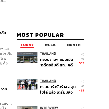
I...
คลับ
MOST POPULAR
TODAY
WEEK
MONTH
รภาพและ
นโซเชีย
THAILAND
าวไทย
กองปราบฯ สอบเข้ม
 ตั้ว-
555
‘อดีตอธิบดี สถ.’ คดี
ทุจริตสอบท้องถิ่น แจ้ง
6 ข้อหาหนัก จ่อชง
ป.ป.ช. 12 ส.ค. นี้
THAILAND
ครอบครัวรับร่าง ฮลุน
cron
465
โซโล่ แล้ว เตรียมส่ง
ชันสูตรหาสาเหตุการ
เสียชีวิต
ระแสข่าว
างไร
INTERVIEW