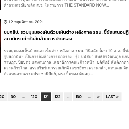
คำถามกรณียกเลิก ส.ว. ในรายการ THE STANDARD NOW...
12 พฤศจิกายน 2021
ชมคลิป: รวมมุมมองเห็นด้วยเห็นต่าง หลังศาล รธน. ชี้ข้อเสนอปฏิ
สถาบันฯ เท่ากับล้มล้างการปกครอง
รวมมุมมองเห็นด้วยและเห็นต่าง หลังศาล รธน. วินิจฉัย ม็อบ 10 ส.ค. ชี้ข
รูปสถาบันฯ เป็นการล้มล้างการปกครอง รุ้ง-ปนัสยา สิทธิจิรวัฒนกุล แก
ราษฎร, ปิยบุตร แสงกนกกุล เลขาธิการคณะก้าวหน้า, ปดิพัทธ์ สันติภาดา
พรรคก้าวไกล, อรรถวิชช์ สุวรรณภักดี เลขาธิการพรรคกล้า, แทนคุณ จิต
ตัวแทนจากพรรคประชาธิปัตย์, ดร.เข็มทอง ต้นสกุ...
20
30
...
120
121
122
...
130
...
»
LAST »