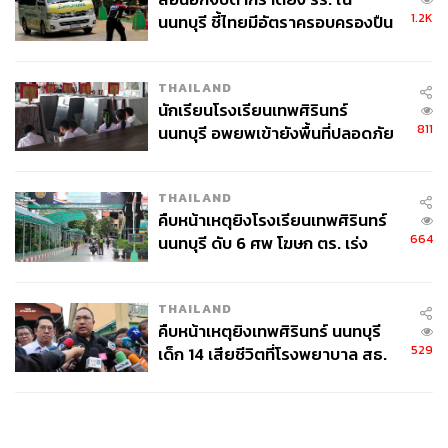
1.2K
นนทบุรี ชี้ไทยมีอัตราครอบครองปืน
สูงในระดับต้นของภูมิภาค
THAILAND
นักเรียนโรงเรียนเทพศิรินทร์
811
นนทบุรี อพยพเข้ายังพื้นที่ปลอดภัย
ชั่วคราว หลังเหตุใช้อาวุธปืนภายใน
โรงเรียนคลี่คลาย
THAILAND
คืบหน้าเหตุยิงโรงเรียนเทพศิรินทร์
664
นนทบุรี ดับ 6 ศพ โฆษก ตร. เร่ง
สอบปมขโมยปืนปู่ก่อเหตุ
THAILAND
คืบหน้าเหตุยิงเทพศิรินทร์ นนทบุรี
529
เด็ก 14 เสียชีวิตที่โรงพยาบาล สธ.
ยืนยันครูเสียชีวิต 5 ราย เจ็บ 22
ราย