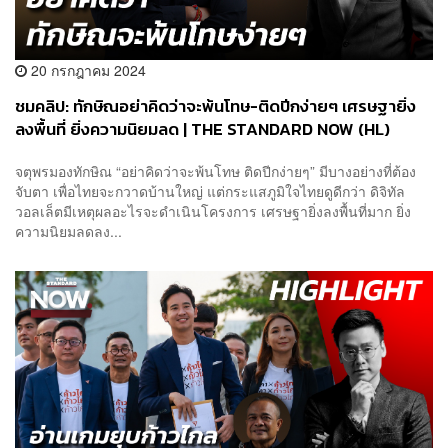
20 กรกฎาคม 2024
ชมคลิป: ทักษิณอย่าคิดว่าจะพ้นโทษ-ติดปีกง่ายๆ เศรษฐายิ่ง
ลงพื้นที่ ยิ่งความนิยมลด | THE STANDARD NOW (HL)
จตุพรมองทักษิณ “อย่าคิดว่าจะพ้นโทษ ติดปีกง่ายๆ” มีบางอย่างที่ต้อง
จับตา เพื่อไทยจะกวาดบ้านใหญ่ แต่กระแสภูมิใจไทยดูดีกว่า ดิจิทัล
วอลเล็ตมีเหตุผลอะไรจะดำเนินโครงการ เศรษฐายิ่งลงพื้นที่มาก ยิ่ง
ความนิยมลดลง...