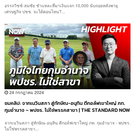
อรรถวิชช์-สมชัย ชำแหละที่มาเงินแจก 10,000 นับถอยหลังพายุ
เศรษฐกิจ ปชช. จะได้ตอนไหน?...
24 กรกฎาคม 2024
ชมคลิป: จากเนวินสภา สู่ทักษิณ-อนุทิน ตีกอล์ฟเขาใหญ่ ภท.
กุมอำนาจ – พปชร. ไม่ใช่พรรคสาขา | THE STANDARD NOW
จากเนวินสภา สู่ทักษิณ-อนุทิน ตีกอล์ฟเขาใหญ่ ภท. กุมอำนาจ - พปชร.
ไม่ใช่พรรคสาขา...