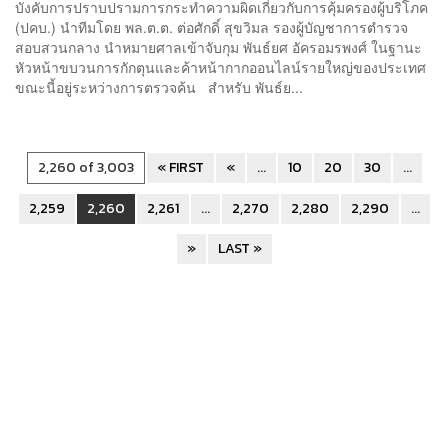
บังคับการปราบปรามการกระทำความผิดเกี่ยวกับการคุ้มครองผู้บริโภค
(ปคบ.) นำทีมโดย พล.ต.ต. ต่อศักดิ์ สุขวิมล รองผู้บัญชาการตำรวจ
สอบสวนกลาง นำหมายศาลเข้าจับกุม พันธ์ยศ อัครอมรพงศ์ ในฐานะ
หัวหน้าขบวนการกักตุนและค้าหน้ากากออนไลน์รายใหญ่ของประเทศ
ขณะนี้อยู่ระหว่างการตรวจค้น สำหรับ พันธ์ย...
2,260 of 3,003
« FIRST
«
...
10
20
30
...
2,259
2,260
2,261
...
2,270
2,280
2,290
...
»
LAST »