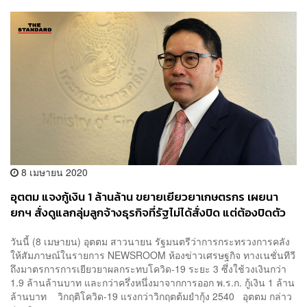
8 เมษายน 2020
อุตตม แจงกู้เงิน 1 ล้านล้าน ขยายเยียวยาเกษตรกร เผยนา
ยกฯ สั่งดูแลกลุ่มลูกจ้างธุรกิจที่รัฐไม่ได้สั่งปิด แต่ต้องปิดตัว
เอง
วันนี้ (8 เมษายน) อุตตม สาวนายน รัฐมนตรีว่าการกระทรวงการคลัง
ให้สัมภาษณ์ในรายการ NEWSROOM ห้องข่าวเศรษฐกิจ ทางเนชั่นทีวี
ถึงมาตรการการเยียวยาผลกระทบโควิด-19 ระยะ 3 ซึ่งใช้วงเงินกว่า
1.9 ล้านล้านบาท และกว่าครึ่งหนึ่งมาจากการออก พ.ร.ก. กู้เงิน 1 ล้าน
ล้านบาท วิกฤติโควิด-19 แรงกว่าวิกฤตต้มยำกุ้ง 2540 อุตตม กล่าว