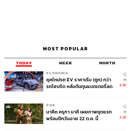
MOST POPULAR
TODAY
WEEK
MONTH
ECONOMIC
ยุคใหม่รถ EV ราคาเริ่ม (ถูก) กว่า
3.3K
รถไฮบริด หลังต้นทุนแบตเตอรี่ลด
ลง - จีนแห่บุกตลาดเกิดใหม่
POP
นาคี๓ ครุฑา นาคี เผยภาพชุดแรก
2.2K
พร้อมปักวันฉาย 22 ต.ค. นี้