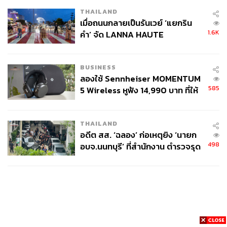
THAILAND
เมื่อถนนกลายเป็นรันเวย์ ‘แยกริน
1.6K
คำ’ จัด LANNA HAUTE
COUTURE กลางสายฝน
BUSINESS
ลองใช้ Sennheiser MOMENTUM
585
5 Wireless หูฟัง 14,990 บาท ที่ให้
ผู้ใช้ถอดเปลี่ยนแบตเองได้ ก่อนกฎ
EU บังคับปีหน้า
THAILAND
อดีต สส. ‘ฉลอง’ ก่อเหตุยิง ‘นายก
498
อบจ.นนทบุรี’ ที่สำนักงาน ตำรวจรุด
ลงพื้นที่