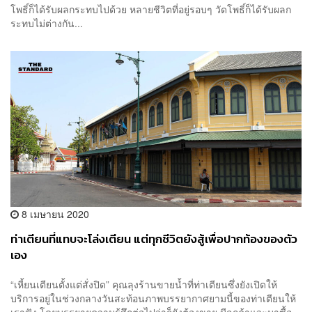
โพธิ์ก็ได้รับผลกระทบไปด้วย หลายชีวิตที่อยู่รอบๆ วัดโพธิ์ก็ได้รับผลก
ระทบไม่ต่างกัน...
8 เมษายน 2020
ท่าเตียนที่แทบจะโล่งเตียน แต่ทุกชีวิตยังสู้เพื่อปากท้องของตัว
เอง
“เหี้ยนเตียนตั้งแต่สั่งปิด” คุณลุงร้านขายน้ำที่ท่าเตียนซึ่งยังเปิดให้
บริการอยู่ในช่วงกลางวันสะท้อนภาพบรรยากาศยามนี้ของท่าเตียนให้
เราฟัง โดยบรรยายความรู้สึกต่อไปว่าก็ยังต้องขาย มีลูกค้าแวะมาซื้อ