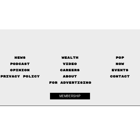
News
Wealth
Pop
Podcast
Video
Now
Opinion
Careers
Events
Privacy Policy
About
Contact
FOR ADVERTISING
MEMBERSHIP
© 2017-
2026
The Standard. All rights reserved.