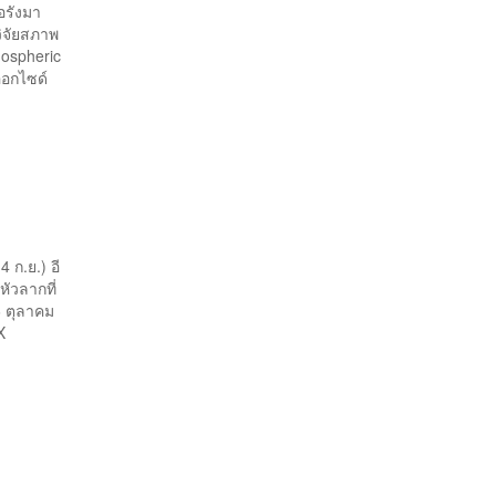
อรังมา
ิจัยสภาพ
mospheric
ออกไซด์
 ก.ย.) อี
ัวลากที่
6 ตุลาคม
aceX