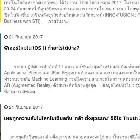
เทคโนโลยีแห่งชาติ (สวทช.) ได้จัดงาน ‘Thai Tech Expo 2017’ ในระหว่า
20-24 กันยายนนี้ ที่ศูนย์นิทรรศการและการประชุมไบเทค บางนา โดยชู
‘อินโนฟิวชั่น: เสริมพลังธุรกิจด้วยวิทย์และนวัตกรรม’ (INNO-FUSION :
Business with STI) ภายในงา...
21 กันยายน 2017
ฟีเจอร์ใหม่ใน iOS 11 ทำอะไรได้บ้าง?
ระบบปฏิบัติการลำดับที่ 11 และเวอร์ชันล่าสุดสำหรับผลิตภัณฑ์ของบ
Apple อย่าง iPhone และ iPad ที่ชูจุดเด่นด้านความสามารถของระบบใ
ทำงานร่วมกับ Machine Learning รวมถึงความสามารถในการแสดงผลเ
AR (Augmented Reality) ด้วยประสิทธิภาพสูงสุด ข้อมูลโดยทั่วไป : รุ
ที่สามารถอัพเดต...
21 กันยายน 2017
เผยทุกความลับในโลกโซเชียลกับ ‘กล้า ตั้งสุวรรณ’ ซีอีโอ Thoth
หากพูดถึงชื่อของ กล้า ตั้งสุวรรณ หลายคนคงจะรู้จักเขาในฐานะซีอีโ