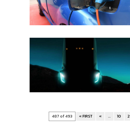
487 of 493
« FIRST
«
...
10