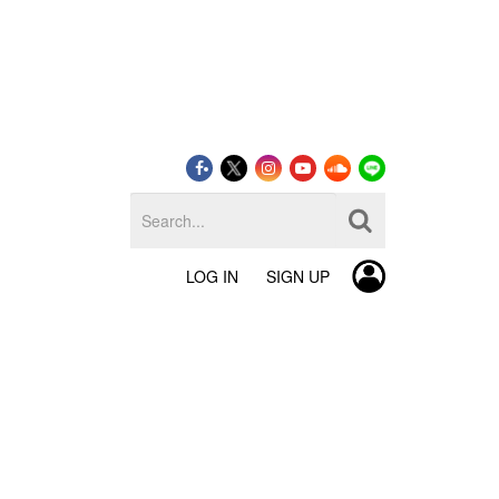
LOG IN
SIGN UP