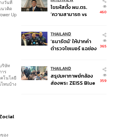
งวันที่
ไขรหัสตั้ง ผบ.ตร.
แนวคิด
460
‘ความสามารถ vs
 Power Up
อาวุโส’ และอนาคตการ
ปฏิรูปสีกากี กับ
พล.ต.อ. เอก อังสนา
THAILAND
‘ธนารัตน์’ ให้ปากคำ
นนท์
365
ตำรวจไซเบอร์ แฉช่อง
โหว่ 20 หน่วยงานรัฐ
ยันไร้นัยทางการเมือง
ริษัท
THAILAND
นการ
สรุปมหากาพย์กล้อง
ทคโนโลยี
359
ส่องพระ ZEISS Blue
่นไหนบ้าง
Marine จากสัญญา
ผลิต 8.3 ล้าน สู่ข้อ
พิพาท ‘มาเวลล์ฯ’ ฟ้อง
‘โทน บางแค’ ผิดนัด
 Zocial
จ่ายหนี้-แอบระบุ
แบรนด์
อของ