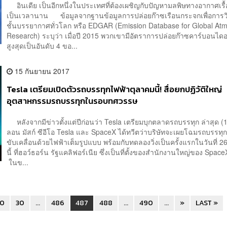
อินเดีย เป็นอีกหนึ่งในประเทศที่ต้องเผชิญกับปัญหามลพิษทางอากาศเรื้
เป็นเวลานาน ข้อมูลจากฐานข้อมูลการปล่อยก๊าซเรือนกระจกเพื่อการว
ชั้นบรรยากาศทั่วโลก หรือ EDGAR (Emission Database for Global At
Research) ระบุว่า เมื่อปี 2015 พวกเขามีอัตราการปล่อยก๊าซคาร์บอนได
สูงสุดเป็นอันดับ 4 ขอ...
15 กันยายน 2017
Tesla เตรียมเปิดตัวรถบรรทุกไฟฟ้าตุลาคมนี้! สื่อยกปฏิวัติใหญ่
อุตสาหกรรมรถบรรทุกในรอบทศวรรษ
หลังจากมีข่าวตั้งแต่ปีก่อนว่า Tesla เตรียมบุกตลาดรถบรรทุก ล่าสุด (14
ลอน มัสก์ ซีอีโอ Tesla และ SpaceX ได้ทวีตว่าบริษัทจะเผยโฉมรถบรรทุกห
ขับเคลื่อนด้วยไฟฟ้าเต็มรูปแบบ พร้อมกับทดลองวิ่งเป็นครั้งแรกในวันที่ 2
นี้ ที่ฮอว์ธอร์น รัฐแคลิฟอร์เนีย ซึ่งเป็นที่ตั้งของสำนักงานใหญ่ของ Sp
ในข...
20
30
...
486
487
488
...
490
...
»
LAST »