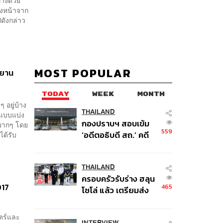
่งหน้าจาก
ังกล่าว
MOST POPULAR
รยาน
TODAY
WEEK
MONTH
อยู่บ้าง
THAILAND
จแบบแบ่ง
กองปราบฯ สอบเข้ม
มมากๆ โดย
559
‘อดีตอธิบดี สถ.’ คดี
ได้รับ
ทุจริตสอบท้องถิ่น แจ้ง
6 ข้อหาหนัก จ่อชง
ป.ป.ช. 12 ส.ค. นี้
THAILAND
ครอบครัวรับร่าง ฮลุน
017
465
โซโล่ แล้ว เตรียมส่ง
ชันสูตรหาสาเหตุการ
เสียชีวิต
ตร์และ
INTERVIEW