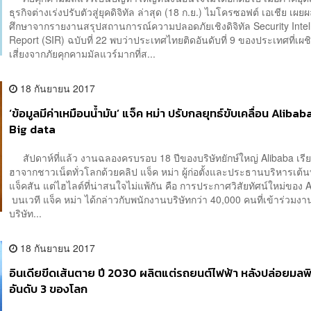
ธุรกิจต่างเร่งปรับตัวสู่ยุคดิจิทัล ล่าสุด (18 ก.ย.) ไมโครซอฟต์ เอเชีย เผ
ศึกษาจากรายงานสรุปสถานการณ์ความปลอดภัยเชิงดิจิทัล Security Intel
Report (SIR) ฉบับที่ 22 พบว่าประเทศไทยติดอันดับที่ 9 ของประเทศที่เ
เสี่ยงจากภัยคุกคามมัลแวร์มากที่ส...
18 กันยายน 2017
‘ข้อมูลมีค่าเหมือนน้ำมัน’ แจ็ค หม่า ปรับกลยุทธ์ขับเคลื่อน Alibab
Big data
สัปดาห์ที่แล้ว งานฉลองครบรอบ 18 ปีของบริษัทยักษ์ใหญ่ Alibaba เรีย
ฮาจากชาวเน็ตทั่วโลกด้วยคลิป แจ็ค หม่า ผู้ก่อตั้งและประธานบริหารเต้น
แจ็คสัน แต่ไฮไลต์ที่น่าสนใจไม่แพ้กัน คือ การประกาศวิสัยทัศน์ใหม่ขอ
บนเวที แจ็ค หม่า ได้กล่าวกับพนักงานบริษัทกว่า 40,000 คนที่เข้าร่วมงา
บริษัท...
18 กันยายน 2017
อินเดียขีดเส้นตาย ปี 2030 ผลิตแต่รถยนต์ไฟฟ้า หลังปล่อยมลพ
อันดับ 3 ของโลก