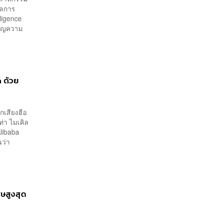
ยผลการ
ligence
ผชิญความ
a ด้วย
กเสียงฮือ
ท่า ไมเคิล
ง Alibaba
นว่า
ิษสูงสุด