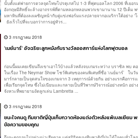
นั้บตั้งแต่พ่ายการดวลจุดโทษโปรตุเกสไป 1-3 ที่ฟุตบอลโลก 2006 ที่เยอรมน
อังกฤษมีสิทธิ์จะล้างอาถรรพ์ที่ตามหลอกหลอนพวกเขามานาน 12 ปีเต็ม พ
มหาหินที่ต้องลงเผชิญหน้ากับคู่แข่งฟอร์มแรงปลายจากอเมริกาใต้อย่าง ‘โ
ยังเร็วไปที่จะบอกว่าการอยู่ทัวร...
3 กรกฎาคม 2018
‘เนย์มาร์’ อัจฉริยะลูกหนังกับรางวัลออสการ์แห่งโลกฟุตบอล
ก่อนนี้ผมเคยเขียนถึงเขาเอาไว้บ้างแล้วหลังจบเกมระหว่าง บราซิล พบ ค
ในเรื่อง The Neymar Show โชว์พิเศษของคนพิเศษที่ชื่อ ‘เนย์มาร์’ ในวันน
มาร์กลายเป็นจุดสนใจของเกมจาก 3 เหตุการณ์ด้วยกัน อย่างแรกคือการแก
เพื่อเรียกจุดโทษ ซึ่งไม่เนียนและกลายเป็นที่วิพากษ์วิจารณ์อย่างหนัก อย่า
จังหวะที่พยายามงัดลูกเล่น Lambretta ...
3 กรกฎาคม 2018
ชนะใจคนดู ทีมชาติญี่ปุ่นเก็บกวาดห้องแต่งตัวหลังแพ้เบลเยียม พร
ข้อความขอบคุณ
ถึงจะตกรอบไปอย่างน่าเสียดาย แต่สปิริตของทีมชาติญี่ปุ่นได้ใจคนทั่วโลก 