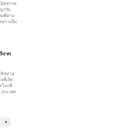
ทนนิสชาวส
ญญากับ
มที่ผ่าน
งกล่าวเป็น
ดีจาก
าซิลผ่าน
ที่เกิด
ลโลกที่
ก ประเทศ
»