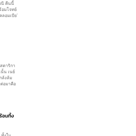
ี คืนนี้
ร้อมโจทย์
คลอมเบีย’
อสตาริกา
ั้น เนย์
ล้งล้ม
งต่อมาคือ
้อมทิ้ง
ทั้งใน