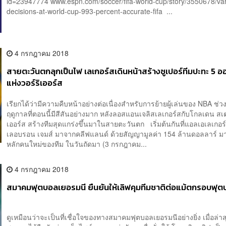
id=23947774 www.espn.com/soccer/fifa-world-cup/story/3550678/var
decisions-at-world-cup-993-percent-accurate-fifa ...
4 กรกฎาคม 2018
สายตะวันตกลุกเป็นไฟ เลเกอร์สเดินหน้าสร้างซูเปอร์ทีมปะทะ 5 
แห่งวอร์ริเออร์ส
เรียกได้ว่ามีความคืบหน้าอย่างต่อเนื่องสำหรับการย้ายผู้เล่นของ NBA ช่ว
ฤดูกาลที่ตอนนี้มีสีสันอย่างมาก หลังลอสแอนเจลิสเลเกอร์สกับโกลเดน สเต
เออร์ส สร้างทีมสุดแกร่งขึ้นมาในสายตะวันตก เริ่มต้นกันที่แอลเอเลเกอร์สท
เลอบรอน เจมส์ มาจากคลีฟแลนด์ ด้วยสัญญามูลค่า 154 ล้านดอลลาร์ ม
หลักคนใหม่ของทีม ในวันถัดมา (3 กรกฎาคม...
4 กรกฎาคม 2018
สมาคมฟุตบอลเยอรมนี ยืนยันให้เลิฟคุมทีมชาติต่อแม้ตกรอบฟุ
ดูเหมือนว่าจะเป็นที่เชื่อใจของทางสมาคมฟุตบอลเยอรมนีอย่างยิ่ง เมื่อล่า