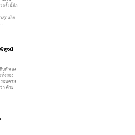
ั้งนี้ถือ
าสุดแอ็ก
..
ิสูจน์
ถีบตัวเอง
จทั้งสอง
้ารอบตาม
ว่า ด้วย
ง