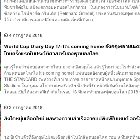
สมาคมได้ยืนยันผ่านเว็บไซต์ทางการว่ายังคงเชื่อมั่นให้ โยอาคิม เลิฟ เป็นผ
ทีมชาติต่อไป แม้จะตกรอบฟุตบอลโลกก็ตาม ในแถลงการณ์บนเว็บไซต์ ไ
ข้อความ ไรน์ฮาร์ด กรินเดิล (Reinhard Grindel) ประธานสมาคมฟุตบอ
ไว้ว่า “เรามีการแลกเปลี่ยนความคิดเห็นที่เปิดกว...
4 กรกฎาคม 2018
World Cup Diary Day 17: It’s coming home อังกฤษเอาชนะด
โทษครั้งแรกในประวัติศาสตร์ของฟุตบอลโลก
คุณรู้ไหมว่าฟุตบอลมาจากไหน มาจากอังกฤษไง แล้วรู้ไหมว่าอะไรกำลังจ
ถ้วยฟุตบอลโลกไง It’s coming home! แฟนบอลอังกฤษผู้หนึ่งเดินมากอด
THE STANDARD ระหว่างที่เราเก็บภาพบรรยากาศหน้าสนามฟุตบอล Spa
Stadium ในกรุงมอสโก ประเทศรัสเซีย ซึ่งวันนี้รับหน้าที่เปิดบ้านให้อังกฤ
โคลอมเบียได้ลงดวลฝีเท้ากันในรอบ 16 ทีมสุดท้ายของฟุตบอลโลก 2018 ที่
3 กรกฎาคม 2018
สิงโตหนุ่มเลือดใหม่ ผลพวงความสำเร็จจากแม่พิมพ์ในเซนต์ จอร์
12 ปีเข้าแล้วที่อังกฤษไม่เคยเฉียดเข้าไปใกล้ฟุตบอลโลก รอบ 8 ทีมสุดท้าย