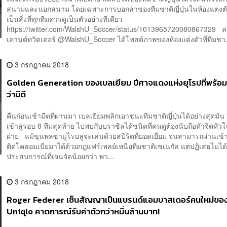
สนามและนอกสนาม โดยเฉพาะการบอกลาของทีมชาติญี่ปุ่นในห้องแต่งตัวคร
เป็นสิ่งที่ทุกทีมควรดูเป็นตัวอย่างทีเดียว
https://twitter.com/WalshU_Soccer/status/1013965720080867329 ล่
เคานต์ทวิตเตอร์ @WalshU_Soccer ได้โพสต์ภาพของห้องแต่งตัวที่ทีมชา.
3 กรกฎาคม 2018
Golden Generation ของเบลเยียม ปีศาจแดงแห่งยุโรปที่พร้อมพ
ว่ามีดี
คืนก่อนเช้ามืดที่ผ่านมา เบลเยียมพลิกเอาชนะทีมชาติญี่ปุ่นได้อย่างสุดมัน 
เข้าสู่รอบ 8 ทีมสุดท้าย ไปพบกับบราซิลได้ชนิดที่คนดูต้องนับถือหัวจิตหัวใ
ฝ่าย แม้ขุนพลซามูไรบลูจะเล่นด้วยสปิริตที่ยอดเยี่ยม จนสามารถผ่านเข
ติดโคลอมเบียมาได้ด้วยกฎแฟร์เพลย์เหนือทีมชาติเซเนกัล แต่ปฏิเสธไม่ได้
ประสบการณ์ที่เจนจัดน้อยกว่า พว...
3 กรกฎาคม 2018
Roger Federer เซ็นสัญญาเป็นแบรนด์แอมบาสเดอร์คนใหม่ขอ
Uniqlo คาดการณ์รับค่าตัวกว่าหมื่นล้านบาท!