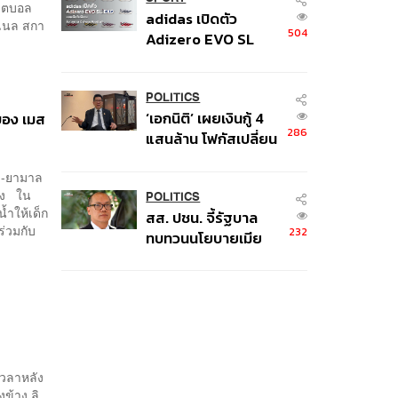
หาย
ฟุตบอล
adidas เปิดตัว
อเนล สกา
504
Adizero EVO SL
EXO คอลเล็กชันพิเศษ
รับฤดูกาล College
Football
POLITICS
‘เอกนิติ’ เผยเงินกู้ 4
ของ เมส
286
แสนล้าน โฟกัสเปลี่ยน
ผ่านพลังงาน ลุ้น ‘ไทย
ซี-ยามาล
ช่วยไทยพลัส’ เฟส 2
ั้ง ใน
รอประเมินความเหมาะ
POLITICS
้ำให้เด็ก
สส. ปชน. จี้รัฐบาล
สม
ร่วมกับ
232
ทบทวนนโยบายเมีย
นมา ต้อนรับ ‘มินอ่อง
หล่าย’ ได้แค่สัญญา
ว่างเปล่า
เวลาหลัง
ข้าง ลิ