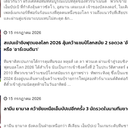
เดียวกันว่า ฝรั่งเศสคือทีมที่สมบูรณ์แบบที่สุดของทัวร์นาเมนต์ พวกเขามี ค
เอ็มบัปเป้ ที่กำลังลุ้นดาวซัลโว, อุสมาน เดมเบเล่ เจ้าของบัลลงดอร์, ไมเค
เพลย์เมกเกอร์ที่ฟอร์มร้อนแรงที่สุดคนหนึ่งของโลก รวมถึงแนวรับที่เสียปร
และผ่านคู่แข่งมาแบบแทบไม่สะดุด &n...
15 กรกฎาคม 2026
สเปนเข้าชิงฟุตบอลโลก 2026 ลุ้นคว้าแชมป์โลกสมัย 2 รอดวล ‘อ
หรือ ‘อาร์เจนตินา’
ทีมชาติสเปนภายใต้การคุมทีมของ หลุยส์ เด ลา ฟวนเต ผ่านเข้าสู่รอบชิ
ฟุตบอลโลก 2026 ได้สำเร็จ นับเป็นการเข้าชิงครั้งที่ 2 ในประวัติศาสตร์ 
2010 ที่พวกเขาคว้าแชมป์โลกสมัยแรก ดูภาพข่าว ทัพกระทิงดุ ซึ่งเป็นแช
2024 ยังอยู่บนเส้นทางลุ้นคว้าแชมป์รายการใหญ่สองทัวร์นาเมนต์ติดต่อกั
ตีตั๋วเข้าสู่เกมนัดสุดท้ายในวันอาทิตย์ ...
15 กรกฎาคม 2026
ลามีน ยามาล คว้าชัยเหนือเอ็มบัปเปอีกครั้ง 3 นัดรวดในนามทีมชา
ลามีน ยามาล ยังคงเป็นฝ่ายเหนือกว่า คีเลียน เอ็มบัปเป ในเกมระดับทีมชา