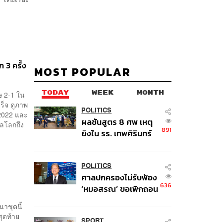
 3 ครั้ง
MOST POPULAR
TODAY
WEEK
MONTH
ษ 2-1 ใน
ร็จ ดูภาพ
POLITICS
 2022 และ
ผลชันสูตร 8 ศพ เหตุ
อลโลกถึง
891
ยิงใน รร. เทพศิรินทร์
นนทบุรี พบกระสุนเข้า
จุดสำคัญ ‘ศีรษะ-
หน้าอก’ ครูถูกยิง 4 นัด
POLITICS
ศาลปกครองไม่รับฟ้อง
จากระยะไกล
636
‘หมอสรณ’ ขอเพิกถอน
มติสรรหา กสทช. ชี้ยัง
าชุดนี้
ไม่ใช่ผู้เดือดร้อนเสีย
สุดท้าย
SPORT