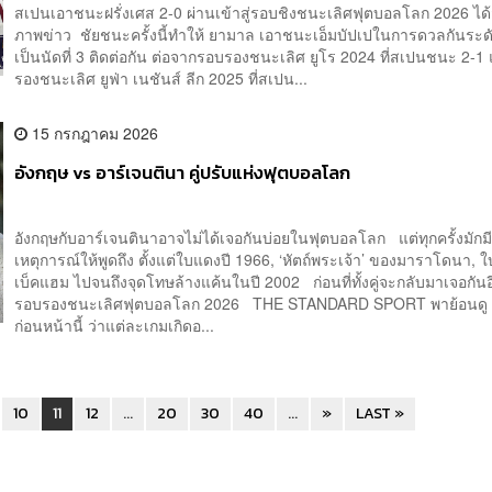
สเปนเอาชนะฝรั่งเศส 2-0 ผ่านเข้าสู่รอบชิงชนะเลิศฟุตบอลโลก 2026 ได้ส
ภาพข่าว ชัยชนะครั้งนี้ทำให้ ยามาล เอาชนะเอ็มบัปเปในการดวลกันระด
เป็นนัดที่ 3 ติดต่อกัน ต่อจากรอบรองชนะเลิศ ยูโร 2024 ที่สเปนชนะ 2-
รองชนะเลิศ ยูฟ่า เนชันส์ ลีก 2025 ที่สเปน...
15 กรกฎาคม 2026
อังกฤษ vs อาร์เจนตินา คู่ปรับแห่งฟุตบอลโลก
อังกฤษกับอาร์เจนตินาอาจไม่ได้เจอกันบ่อยในฟุตบอลโลก แต่ทุกครั้งมักม
เหตุการณ์ให้พูดถึง ตั้งแต่ใบแดงปี 1966, ‘หัตถ์พระเจ้า’ ของมาราโดนา,
เบ็คแฮม ไปจนถึงจุดโทษล้างแค้นในปี 2002 ก่อนที่ทั้งคู่จะกลับมาเจอกันอ
รอบรองชนะเลิศฟุตบอลโลก 2026 THE STANDARD SPORT พาย้อนดู 5 
ก่อนหน้านี้ ว่าแต่ละเกมเกิดอ...
10
11
12
...
20
30
40
...
»
LAST »