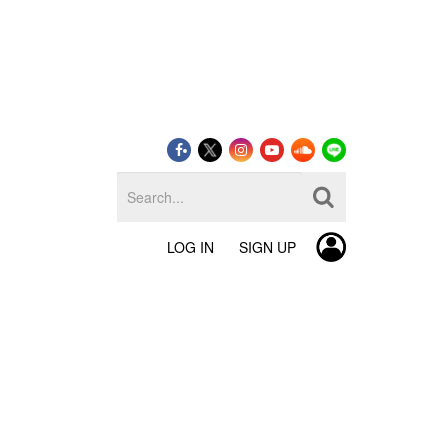
LOG IN
SIGN UP