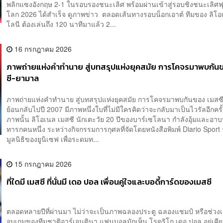
พลิกแซงอังกฤษ 2-1 ในรอบรองชนะเลิศ พร้อมผ่านเข้าสู่รอบชิงชนะเลิศ
โลก 2026 ได้สำเร็จ ดูภาพข่าว ตลอดเส้นทางรอบน็อกเอาต์ ทีมของ ลิโ
โลนี ต้องเล่นถึง 120 นาทีมาแล้ว 2...
16 กรกฎาคม 2026
ภาพถ่ายแห่งคำทำนาย สู่บทสรุปแห่งยุคสมัย การโคจรมาพบกัน
ซี-ยามาล
ภาพถ่ายแห่งคำทำนาย สู่บทสรุปแห่งยุคสมัย การโคจรมาพบกันของ เมส
ย้อนกลับไปปี 2007 มีภาพหนึ่งใบที่ไม่มีใครคิดว่าจะกลับมาเป็นไวรัลอีกคร
ภาพนั้น ลิโอเนล เมสซี นักเตะวัย 20 ปีของบาร์เซโลนา กำลังอุ้มและอาบน
ทารกคนหนึ่ง ระหว่างกิจกรรมการกุศลที่จัดโดยหนังสือพิมพ์ Diario Sport 
มูลนิธิของยูนิเซฟ เพื่อระดมท...
15 กรกฎาคม 2026
ที่ใดมี เมสซี ที่นั่นมี เดอ ปอล เพื่อนคู่ใจและบอดี้การ์ดของเมสซี
ตลอดหลายปีที่ผ่านมา ไม่ว่าจะเป็นภาพฉลองประตู ฉลองแชมป์ หรือช่วง
จบเกมของทีมชาติอาร์เจนตินา แฟนบอลมักเห็น โรดริโก เดอ ปอล อยู่เคียง