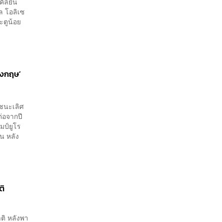
ีลิยัน
ิล โอลิเซ
ะตูน้อย
ังกฤษ’
งชนะเลิศ
ต่อจากปี
มป์ยูโร
น หลัง
ติ
ติ หลังพา