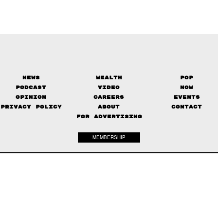
News
Wealth
Pop
Podcast
Video
Now
Opinion
Careers
Events
Privacy Policy
About
Contact
FOR ADVERTISING
MEMBERSHIP
© 2017-
2026
The Standard. All rights reserved.