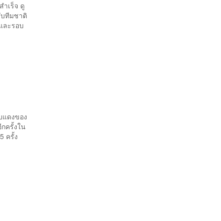
ำเร็จ ดู
ับทีมชาติ
1 และรอบ
ี
 ใบแดงของ
ีกครั้งใน
ครั้ง