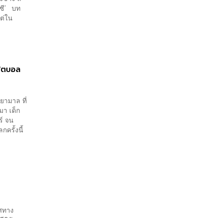
สซี’ บท
ต่ใน
ฟุตบอล
ยามาล ที่
มา เด็ก
ร์ จน
กครั้งนี้
ิศทาง