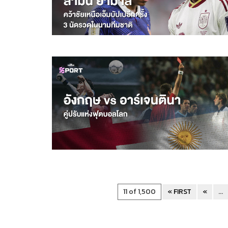
11 of 1,500
« FIRST
«
...