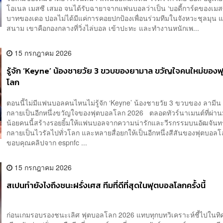
โอเนล เมสซี เสมอ จนได้รับฉายาจากแฟนบอลว่าเป็น ‘บอดี้การ์ดของเม
บาทของเดอ ปอลไม่ได้มีแค่การคอยปกป้องเพื่อนร่วมทีมในจังหวะชุลมุน แ
สนาม เขาคือกองกลางที่วิ่งไล่บอล เข้าปะทะ และทำงานหนักเพ...
15 กรกฎาคม 2026
รู้จัก ‘Keyne’ น้องชายวัย 3 ขวบของยามาล ขวัญใจคนใหม่ของ
โลก
ตอนนี้ไม่มีแฟนบอลคนไหนไม่รู้จัก ‘Keyne’ น้องชายวัย 3 ขวบของ ลามีน 
กลายเป็นอีกหนึ่งขวัญใจของฟุตบอลโลก 2026 ตลอดทัวร์นาเมนต์ที่ผ่าน
น้อยคนนี้สร้างรอยยิ้มให้แฟนบอลจากความน่ารักและวีรกรรมบนอัฒจันท
กลายเป็นไวรัลไปทั่วโลก และหลายสื่อยกให้เป็นอีกหนึ่งสีสันของฟุตบอลโล
ขอบคุณคลิปจาก espnfc ...
15 กรกฎาคม 2026
สเปนทำยังไงถึงชนะฝรั่งเศส ทีมที่ดีที่สุดในฟุตบอลโลกครั้งนี้
ก่อนเกมรอบรองชนะเลิศ ฟุตบอลโลก 2026 แทบทุกบทวิเคราะห์ชี้ไปในท