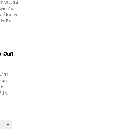
เฉือนชนะสห
แข่งขัน
ว เป็นการ
่า ทีม
อื่นที่
เกียว
ุคคล
สด
่น่า
»