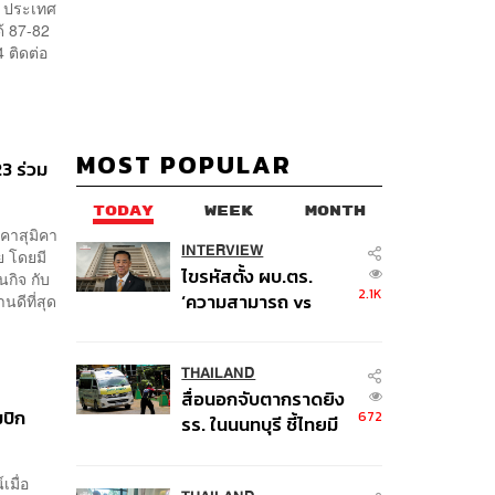
ว ประเทศ
ด้ 87-82
 ติดต่อ
MOST POPULAR
3 ร่วม
TODAY
WEEK
MONTH
่คาสุมิคา
INTERVIEW
ย โดยมี
ไขรหัสตั้ง ผบ.ตร.
กิจ กับ
2.1K
‘ความสามารถ vs
ดีที่สุด
อาวุโส’ และอนาคตการ
ปฏิรูปสีกากี กับ
พล.ต.อ. เอก อังสนา
THAILAND
สื่อนอกจับตากราดยิง
นนท์
ปิก
672
รร. ในนนทบุรี ชี้ไทยมี
อัตราครอบครองปืนสูง
ในระดับต้นของภูมิภาค
เมื่อ