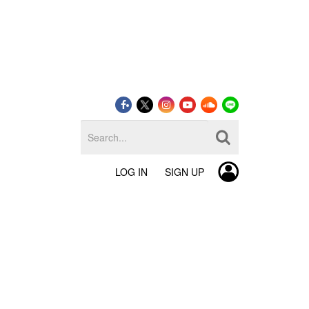
LOG IN
SIGN UP