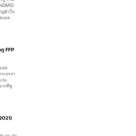
TANDARD
ากฏตัวใน
กตบอล .
นกฎ FFP
ตบอล
การเจรจา
ละจะ
ากที่ซู
 2021)
020 ประจำ