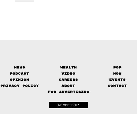
News
Wealth
Pop
Podcast
Video
Now
Opinion
Careers
Events
Privacy Policy
About
Contact
FOR ADVERTISING
MEMBERSHIP
© 2017-
2026
The Standard. All rights reserved.