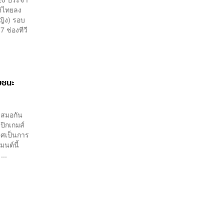
ติไทยลง
ญิง) รอบ
 ช่องทีวี
ษชนะ
เสมอกัน
ปิกเกมส์
ิศเป็นการ
นต์นี้
...