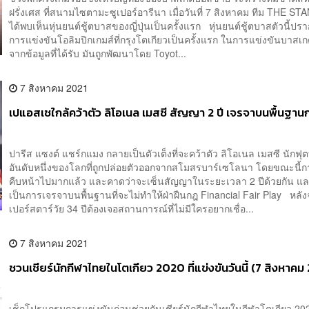
ฝรั่งเศส ที่สนามไซตามะซูเปอร์อารีนา เมื่อวันที่ 7 สิงหาคม ทีม THE S
ได้พบเห็นหุ่นยนต์ชู้ตบาสของญี่ปุ่นเป็นครั้งแรก หุ่นยนต์ชู้ตบาสตัวนี้ปร
การแข่งขันโอลิมปิกเกมส์ที่กรุงโตเกียวเป็นครั้งแรก ในการแข่งขันบาสเ
จากข้อมูลที่ได้รับ มันถูกพัฒนาโดย Toyot...
7 สิงหาคม 2021
เปแอสเชใกล้คว้าตัว ลิโอเนล เมสซี สัญญา 2 ปี เจรจาบนพื้นฐา
ปารีส แซงต์ แชร์กแมง กลายเป็นตัวเต็งที่จะคว้าตัว ลิโอเนล เมสซี นักฟุ
อันดับหนึ่งของโลกที่ถูกปล่อยตัวออกจากสโมสรบาร์เซโลนา โดยขณะนี้
คืบหน้าไปมากแล้ว และคาดว่าจะเซ็นสัญญาในระยะเวลา 2 ปีด้วยกัน แ
เป็นการเจรจาบนพื้นฐานที่จะไม่ทำให้ฝ่าฝืนกฎ Financial Fair Play หลังจ
เปอร์สตาร์วัย 34 ปีต้องเจอสถานการณ์ที่ไม่มีใครอยากเชื่อ...
7 สิงหาคม 2021
ชวนเชียร์นักกีฬาไทยในโตเกียว 2020 ที่แข่งขันวันนี้ (7 สิงหาคม
เช็กโปรแกรมการแข่งขันก่อนช่วยกันเชียร์นักกีฬาไทยในกีฬาโตเกียว 2