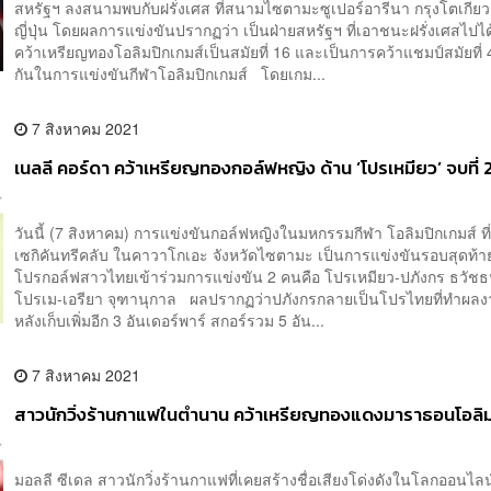
สหรัฐฯ ลงสนามพบกับฝรั่งเศส ที่สนามไซตามะซูเปอร์อารีนา กรุงโตเกีย
ญี่ปุ่น โดยผลการแข่งขันปรากฏว่า เป็นฝ่ายสหรัฐฯ ที่เอาชนะฝรั่งเศสไปไ
คว้าเหรียญทองโอลิมปิกเกมส์เป็นสมัยที่ 16 และเป็นการคว้าแชมป์สมัยที่ 4
กันในการแข่งขันกีฬาโอลิมปิกเกมส์ โดยเกม...
7 สิงหาคม 2021
เนลลี คอร์ดา คว้าเหรียญทองกอล์ฟหญิง ด้าน ‘โปรเหมียว’ จบที่ 2
วันนี้ (7 สิงหาคม) การแข่งขันกอล์ฟหญิงในมหกรรมกีฬา โอลิมปิกเกมส์ ที
เซกิคันทรีคลับ ในคาวาโกเอะ จังหวัดไซตามะ เป็นการแข่งขันรอบสุดท้า
โปรกอล์ฟสาวไทยเข้าร่วมการแข่งขัน 2 คนคือ โปรเหมียว-ปภังกร ธวัชธน
โปรเม-เอรียา จุฑานุกาล ผลปรากฏว่าปภังกรกลายเป็นโปรไทยที่ทำผลงาน
หลังเก็บเพิ่มอีก 3 อันเดอร์พาร์ สกอร์รวม 5 อัน...
7 สิงหาคม 2021
สาวนักวิ่งร้านกาแฟในตำนาน คว้าเหรียญทองแดงมาราธอนโอลิม
มอลลี ซีเดล สาวนักวิ่งร้านกาแฟที่เคยสร้างชื่อเสียงโด่งดังในโลกออนไลน์