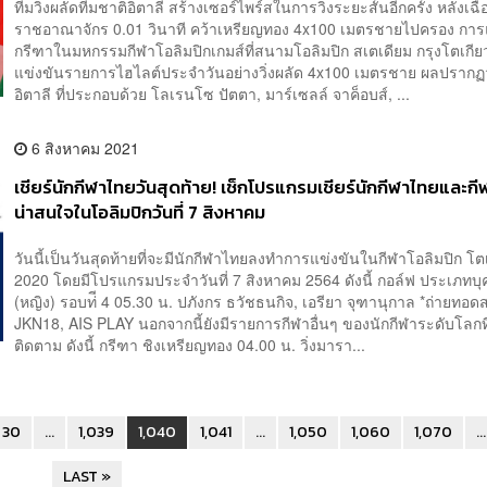
ทีมวิ่งผลัดทีมชาติอิตาลี สร้างเซอร์ไพร์สในการวิ่งระยะสั้นอีกครั้ง หลัง
ราชอาณาจักร 0.01 วินาที คว้าเหรียญทอง 4x100 เมตรชายไปครอง การ
กรีฑาในมหกรรมกีฬาโอลิมปิกเกมส์ที่สนามโอลิมปิก สเตเดียม กรุงโตเกีย
แข่งขันรายการไฮไลต์ประจำวันอย่างวิ่งผลัด 4x100 เมตรชาย ผลปรากฏว
อิตาลี ที่ประกอบด้วย โลเรนโซ ปัตตา, มาร์เซลล์ จาค็อบส์, ...
6 สิงหาคม 2021
เชียร์นักกีฬาไทยวันสุดท้าย! เช็กโปรแกรมเชียร์นักกีฬาไทยและกีฬา
น่าสนใจในโอลิมปิกวันที่ 7 สิงหาคม
วันนี้เป็นวันสุดท้ายที่จะมีนักกีฬาไทยลงทำการแข่งขันในกีฬาโอลิมปิก โต
2020 โดยมีโปรแกรมประจำวันที่ 7 สิงหาคม 2564 ดังนี้ กอล์ฟ ประเภทบ
(หญิง) รอบท่ี 4 05.30 น. ปภังกร ธวัชธนกิจ, เอรียา จุฑานุกาล *ถ่ายทอด
JKN18, AIS PLAY นอกจากนี้ยังมีรายการกีฬาอื่นๆ ของนักกีฬาระดับโลกที
ติดตาม ดังนี้ กรีฑา ชิงเหรียญทอง 04.00 น. วิ่งมารา...
30
...
1,039
1,040
1,041
...
1,050
1,060
1,070
...
LAST »