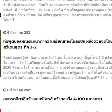
วันที่ 7 สิงหาคม 2021 โดยโปรแกรมการแข่งขันกีฬาที่ทัพนักกีฬาทีมชา
แข่งขันมี 1 ชนิดกีฬา 05.30 น. / กอล์ฟ ชิงเหรียญทอง ประเภทบุคคล (ห
สุดท้าย ปภังกร ธวัชธนกิจ เอรียา จุฑานุกาล ช่องทางการรับชม ชมผ่าน 7
ได้แก่ T...
6 สิงหาคม 2021
ทีมฟุตบอลหญิงแคนาดาคว้าเหรียญทองโอลิมปิก หลังดวลจุดโท
สวีเดนสุดระทึก 3-2
ทีมฟุตบอลหญิงชาติแคนาดาคว่ำสวีเดน ในการดวลลูกที่จุดโทษ 3-2 หลัง
ในเวลา 1-1 คว้าเหรียญทองโอลิมปิกไปครอง การแข่งขันฟุตบอลในโอลิม
2020 ที่สนามโยโกฮามา สเตเดียม การแข่งขันฟุตบอลหญิงรอบชิงชนะเล
เจอกันของสองทีมที่เอาชนะแชมป์โลกอย่างสหรัฐอเมริกามาได้ในทัวร์นาเม
อย่าง สวีเดนกับแคนาดา โดยเกมนี้สวีเดนออกนำไปก่อนในนาทีที่ 34 จาก 
6 สิงหาคม 2021
ลมกรดอิตาลีสร้างเซอร์ไพรส์ คว้าทองวิ่ง 4×100 เมตรชาย