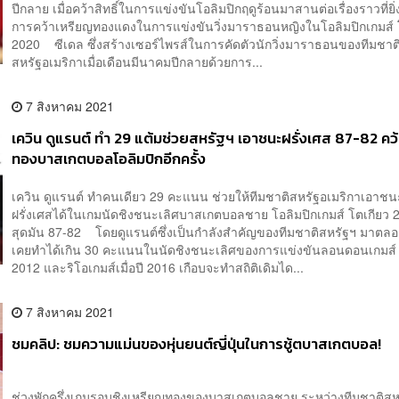
ปีกลาย เมื่อคว้าสิทธิ์ในการแข่งขันโอลิมปิกฤดูร้อนมาสานต่อเรื่องราวที่ยิ
การคว้าเหรียญทองแดงในการแข่งขันวิ่งมาราธอนหญิงในโอลิมปิกเกมส์ 
2020 ซีเดล ซึ่งสร้างเซอร์ไพรส์ในการคัดตัวนักวิ่งมาราธอนของทีมชาต
สหรัฐอเมริกาเมื่อเดือนมีนาคมปีกลายด้วยการ...
7 สิงหาคม 2021
เควิน ดูแรนต์ ทำ 29 แต้มช่วยสหรัฐฯ เอาชนะฝรั่งเศส 87-82 คว
ทองบาสเกตบอลโอลิมปิกอีกครั้ง
เควิน ดูแรนต์ ทำคนเดียว 29 คะแนน ช่วยให้ทีมชาติสหรัฐอเมริกาเอาชน
ฝรั่งเศสได้ในเกมนัดชิงชนะเลิศบาสเกตบอลชาย โอลิมปิกเกมส์ โตเกียว
สุดมัน 87-82 โดยดูแรนต์ซึ่งเป็นกำลังสำคัญของทีมชาติสหรัฐฯ มาตล
เคยทำได้เกิน 30 คะแนนในนัดชิงชนะเลิศของการแข่งขันลอนดอนเกมส์ เม
2012 และริโอเกมส์เมื่อปี 2016 เกือบจะทำสถิติเดิมได...
7 สิงหาคม 2021
ชมคลิป: ชมความแม่นของหุ่นยนต์ญี่ปุ่นในการชู้ตบาสเกตบอล!
ช่วงพักครึ่งเกมรอบชิงเหรียญทองของบาสเกตบอลชาย ระหว่างทีมชาติสหร