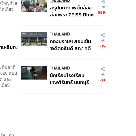
THAILAND
่งใหญ่ด้วย
สรุปมหากาพย์กล้อง
โตเกียว
669
ส่องพระ ZEISS Blue
ิ
Marine จากสัญญา
ผลิต 8.3 ล้าน สู่ข้อ
พิพาท ‘มาเวลล์ฯ’ ฟ้อง
THAILAND
กองปราบฯ สอบเข้ม
‘โทน บางแค’ ผิดนัด
้าเหรียญ
635
‘อดีตอธิบดี สถ.’ คดี
จ่ายหนี้-แอบระบุ
ทุจริตสอบท้องถิ่น แจ้ง
แบรนด์
6 ข้อหาหนัก จ่อชง
ะทีมชาติ
ป.ป.ช. 12 ส.ค. นี้
THAILAND
 2020 แบบ
นักเรียนโรงเรียน
อด และ
633
เทพศิรินทร์ นนทบุรี
ื่อปี
อพยพเข้ายังพื้นที่
ปลอดภัยชั่วคราว หลัง
เหตุใช้อาวุธปืนภายใน
โรงเรียนคลี่คลาย
ัฐฯ กับ