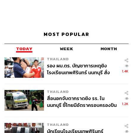
MOST POPULAR
TODAY
WEEK
MONTH
THAILAND
รอง ผบ.ตร. บัญชาการเหตุยิง
1.4K
โรงเรียนเทพศิรินทร์ นนทบุรี สั่ง
ค้นหา 2 รอบยืนยันไร้คนติดค้าง พบ
ศพปู่-ย่าที่บ้านพักผู้ก่อเหตุ
THAILAND
สื่อนอกจับตากราดยิง รร. ใน
1.2K
นนทบุรี ชี้ไทยมีอัตราครอบครองปืน
สูงในระดับต้นของภูมิภาค
THAILAND
นักเรียนโรงเรียนเทพศิรินทร์