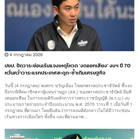
4 กรกฎาคม 2026
ปชป. ปัดวาระซ่อนเร้นแจงเหตุโหวต ‘งดออกเสียง’ งบฯ ปี 70
หวั่นคว่ำวาระแรกประเทศสะดุด-ซ้ำเติมเศรษฐกิจ
วันนี้ (4 กรกฎาคม) พงศกร ขวัญเมือง โฆษกพรรคประชาธิปัตย์ ชี้แจง
ถึงกรณีที่สมาชิกสภาผู้แทนราษฎร (สส.) ของพรรคประชาธิปัตย์ มีมติ
งดออกเสียง ในการลงมติรับหลักการร่างพระราชบัญญัติ (พ.ร.บ.) งบ
ประมาณรายจ่ายประจำปีงบประมาณ พ.ศ. 2570 วาระที่ 1 เมื่อวันที่ 1
กรกฎาคม ที่ผ่านมา โดยยืนยันว่าการลงมติดังกล่าวไม่ได้มีวาระซ่อน
เร้นทางการเมืองใดๆ ทั้งสิ้น และที่ผ่านมาพ...