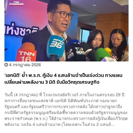
4 กรกฎาคม 2026
‘เอกนิติ’ ย้ำ พ.ร.ก. กู้เงิน 4 แสนล้านจำเป็นเร่งด่วน กางแผน
เปลี่ยนผ่านพลังงาน 3 มิติ รับมือวิกฤตเศรษฐกิจ
วันนี้ (4 กรกฎาคม) ที่ โรงแรมรอยัลริเวอร์ ภายในงานครบรอบ 29 ปี
สภาการสื่อมวลชนแห่งชาติ เอกนิติ นิติทัณฑ์ประภาศ รองนายก
รัฐมนตรี และรัฐมนตรีว่าการกระทรวงการคลัง ได้กล่าวปาฐกถาถึง
กรณีที่ศาลรัฐธรรมนูญเตรียมนัดชี้ขาดความชอบด้วยรัฐธรรมนูญของ
พระราชกำหนด (พ.ร.ก.) ให้อำนาจกระทรวงการคลังกู้เงินเพื่อแก้วิกฤต
พลังงาน วงเงิน 4 แสนล้านบาท (โดยเฉพาะในส่วน 2 แสนล้...