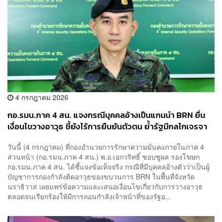
4 กรกฎาคม 2026
กอ.รมน.ภาค 4 สน. แจงกรณีบุคคลอ้างเป็นแกนนำ BRN ยื่น
เงื่อนไขวางอาวุธ ชี้ยังไร้การยืนยันตัวตน ย้ำรัฐมีกลไกเจรจา
ตามกฎหมาย
วันนี้ (4 กรกฎาคม) ที่กองอำนวยการรักษาความมั่นคงภายในภาค 4
ส่วนหน้า (กอ.รมน.ภาค 4 สน.) พ.อ.เอกวริทธิ์ ชอบชูผล รองโฆษก
กอ.รมน.ภาค 4 สน. ได้ชี้แจงข้อเท็จจริง กรณีที่มีบุคคลอ้างตัวว่าเป็นผู้
บัญชาการกองกำลังติดอาวุธของขบวนการ BRN ในพื้นที่จังหวัด
นราธิวาส เผยแพร่ข้อความและเสนอเงื่อนไขเกี่ยวกับการวางอาวุธ
ตลอดจนเรียกร้องให้มีการถอนกำลังเจ้าหน้าที่ของรัฐอ...