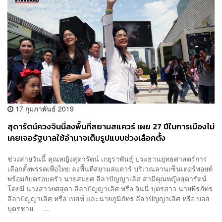
17 กุมภาพันธ์ 2019
สุดารัตน์ควงจินนี่ลงพื้นที่สยามสแควร์ เผย 27 ปีในการเมืองไม่
เคยเจอรัฐบาลใช้อำนาจเต็มรูปแบบช่วงเลือกตั้ง
ช่วงสายวันนี้ คุณหญิงสุดารัตน์ เกยุราพันธุ์ ประธานยุทธศาสตร์การ
เลือกตั้งพรรคเพื่อไทย ลงพื้นที่สยามสแควร์ บริเวณลานเซ็นเตอร์พอยท์
พร้อมกับครอบครัว นายสมยศ ลีลาปัญญาเลิศ สามีคุณหญิงสุดารัตน์
โดยมี นางสาวยศสุดา ลีลาปัญญาเลิศ หรือ จินนี่ บุตรสาว นายพีรภัทร
ลีลาปัญญาเลิศ หรือ เบสท์ และนายภูมิภัทร ลีลาปัญญาเลิศ หรือ บอส
บุตรชาย ...