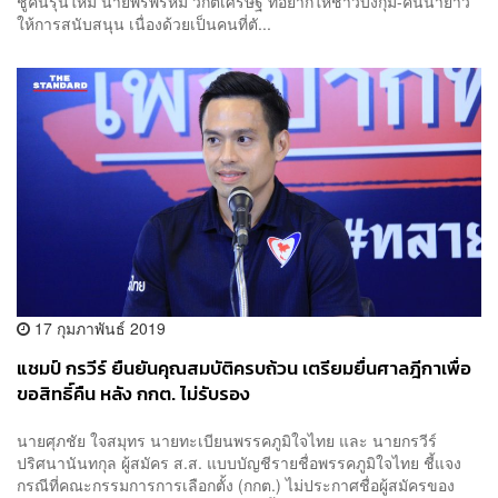
ชูคนรุ่นใหม่ นายพรพรหม วิกิตเศรษฐ์ ที่อยากให้ชาวบึงกุ่ม-คันนายาว
ให้การสนับสนุน เนื่องด้วยเป็นคนที่ตั...
17 กุมภาพันธ์ 2019
แชมป์ กรวีร์ ยืนยันคุณสมบัติครบถ้วน เตรียมยื่นศาลฎีกาเพื่อ
ขอสิทธิ์คืน หลัง กกต. ไม่รับรอง
นายศุภชัย ใจสมุทร นายทะเบียนพรรคภูมิใจไทย และ นายกรวีร์
ปริศนานันทกุล ผู้สมัคร ส.ส. แบบบัญชีรายชื่อพรรคภูมิใจไทย ชี้แจง
กรณีที่คณะกรรมการการเลือกตั้ง (กกต.) ไม่ประกาศชื่อผู้สมัครของ