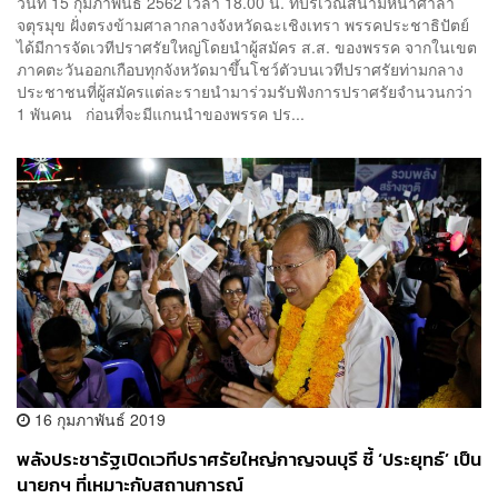
วันที่ 15 กุมภาพันธ์ 2562 เวลา 18.00 น. ที่บริเวณสนามหน้าศาลา
จตุรมุข ฝั่งตรงข้ามศาลากลางจังหวัดฉะเชิงเทรา พรรคประชาธิปัตย์
ได้มีการจัดเวทีปราศรัยใหญ่โดยนำผู้สมัคร ส.ส. ของพรรค จากในเขต
ภาคตะวันออกเกือบทุกจังหวัดมาขึ้นโชว์ตัวบนเวทีปราศรัยท่ามกลาง
ประชาชนที่ผู้สมัครแต่ละรายนำมาร่วมรับฟังการปราศรัยจำนวนกว่า
1 พันคน ก่อนที่จะมีแกนนำของพรรค ปร...
16 กุมภาพันธ์ 2019
พลังประชารัฐเปิดเวทีปราศรัยใหญ่กาญจนบุรี ชี้ ‘ประยุทธ์’ เป็น
นายกฯ ที่เหมาะกับสถานการณ์