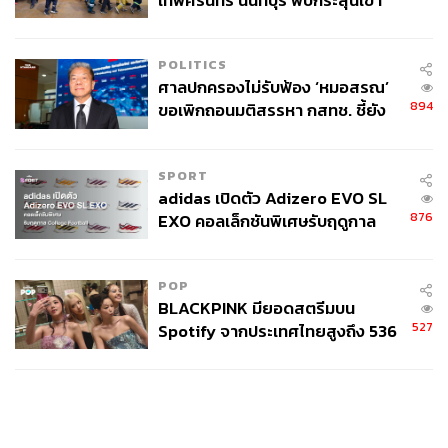
เทพศิรินทร์ นนทบุรี พบกระสุนเข้า
จุดสำคัญ ‘ศีรษะ-หน้าอก’ ครูถูกยิง
4 นัด จากระยะไกล
POLITICS
ศาลปกครองไม่รับฟ้อง ‘หมอสรณ’
894
ขอเพิกถอนมติสรรหา กสทช. ชี้ยัง
ไม่ใช่ผู้เดือดร้อนเสียหาย
SPORT
adidas เปิดตัว Adizero EVO SL
876
EXO คอลเล็กชันพิเศษรับฤดูกาล
College Football
POP
BLACKPINK มียอดสตรีมบน
527
Spotify จากประเทศไทยสูงถึง 536
ล้านครั้ง ตลอด 10 ปีที่ผ่านมา