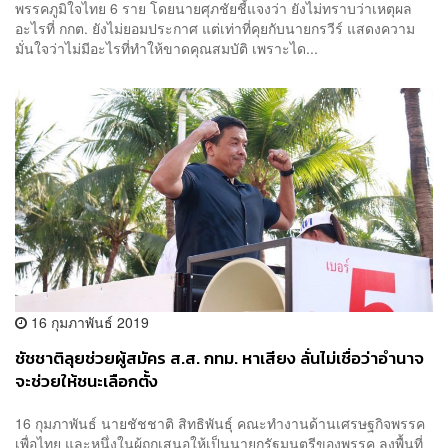
พรรคภูมิใจไทย 6 ราย โดยนายศุภชัยชี้แจงว่า ยังไม่ทราบว่าเหตุผล
อะไรที่ กกต. ยังไม่ยอมประกาศ แต่เท่าที่คุยกับนายกรวีร์ แสดงความ
มั่นใจว่าไม่มีอะไรที่ทำให้ขาดคุณสมบัติ เพราะได...
16 กุมภาพันธ์ 2019
ชัชชาติลุยช่วยผู้สมัคร ส.ส. กทม. หาเสียง ลั่นไม่เชื่อว่าอำนาจ
จะช่วยให้ชนะเลือกตั้ง
16 กุมภาพันธ์ นายชัชชาติ สิทธิพันธุ์ คณะทำงานด้านเศรษฐกิจพรรค
เพื่อไทย และหนึ่งในผู้ถูกเสนอให้เป็นนายกรัฐมนตรีของพรรค ลงพื้นที่