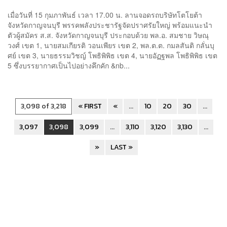
เมื่อวันที่ 15 กุมภาพันธ์ เวลา 17.00 น. ลานจอดรถบริษัทโตโยต้า
จังหวัดกาญจนบุรี พรรคพลังประชารัฐจัดปราศรัยใหญ่ พร้อมแนะนำ
ตัวผู้สมัคร ส.ส. จังหวัดกาญจนบุรี ประกอบด้วย พล.อ. สมชาย วิษณุ
วงศ์ เขต 1, นายสมเกียรติ วอนเพียร เขต 2, พล.ต.ต. กมลสันติ กลั่นบุ
ศย์ เขต 3, นายธรรมวิชญ์ โพธิพิพิธ เขต 4, นายอัฏฐพล โพธิพิพิธ เขต
5 ซึ่งบรรยากาศเป็นไปอย่างคึกคัก &nb...
3,098 of 3,218
« FIRST
«
...
10
20
30
...
3,097
3,098
3,099
...
3,110
3,120
3,130
...
»
LAST »