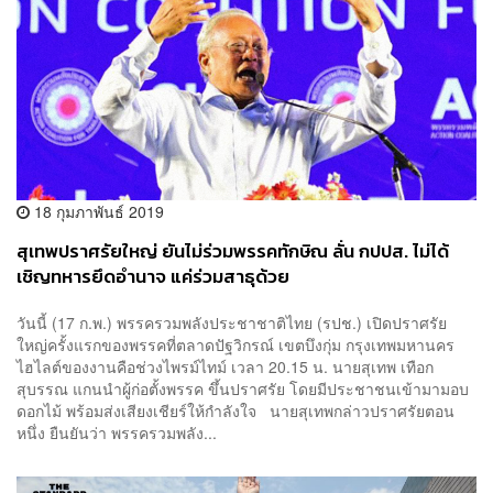
18 กุมภาพันธ์ 2019
สุเทพปราศรัยใหญ่ ยันไม่ร่วมพรรคทักษิณ ลั่น กปปส. ไม่ได้
เชิญทหารยึดอำนาจ แค่ร่วมสาธุด้วย
วันนี้ (17 ก.พ.) พรรครวมพลังประชาชาติไทย (รปช.) เปิดปราศรัย
ใหญ่ครั้งแรกของพรรคที่ตลาดปัฐวิกรณ์ เขตบึงกุ่ม กรุงเทพมหานคร
ไฮไลต์ของงานคือช่วงไพรม์ไทม์ เวลา 20.15 น. นายสุเทพ เทือก
สุบรรณ แกนนำผู้ก่อตั้งพรรค ขึ้นปราศรัย โดยมีประชาชนเข้ามามอบ
ดอกไม้ พร้อมส่งเสียงเชียร์ให้กำลังใจ นายสุเทพกล่าวปราศรัยตอน
หนึ่ง ยืนยันว่า พรรครวมพลัง...