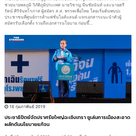
ช่วยนายพลภูมิ วิภัติภูมิประเทศ นายวิชาญ มีนชัยนันท์ และนายตรี
รัตน์ ศิริจันทโรภาส ผู้สมัคร ส.ส. พรรคเพื่อไทย โดยเริ่มต้นพบปะ
ประชาชนที่ศูนย์การค้าแฟชั่นไอส์แลนด์ แจกเอกสารแนะนำตัวผู้
สมัครรับเลือกตั้ง รวมถึงเอกสารนโยบาย ก่อนขึ้...
16 กุมภาพันธ์ 2019
ประชาธิปัตย์จัดปราศรัยใหญ่ฉะเชิงเทรา ชูเล่นการเมืองสะอาด
ผลักดันนโยบายแก้จน