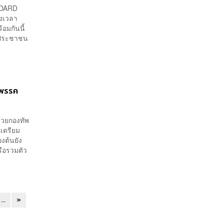
NDARD
ึงเวลา
อมกันนี้
งประชาชน
่นพรรค
้วยกองทัพ
ณเตรียม
องต้นยัง
ือรวมตัว
...
»