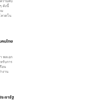
งความคืบ
 ดังนี้
วาม
 โหวตโน
ชมคนไทย
ว่า พลเอก
ำหรับการ
เรือน
่ทำงาน
ประชารัฐ