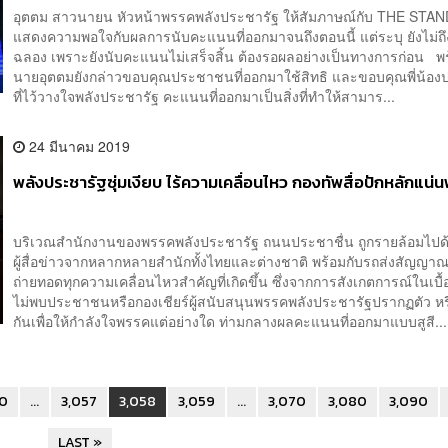
อุตตม สาวนายน หัวหน้าพรรคพลังประชารัฐ ให้สัมภาษณ์กับ THE STA
แสดงความพอใจกับผลการนับคะแนนที่ออกมาจนถึงตอนนี้ แต่ระบุ ยังไม่ถ
ฉลอง เพราะยังนับคะแนนไม่เสร็จสิ้น ต้องรอผลอย่างเป็นทางการก่อน พร้
นายอุตตมยังกล่าวขอบคุณประชาชนที่ออกมาใช้สิทธิ และขอบคุณพี่น้อ
ที่ไว้วางใจพลังประชารัฐ คะแนนที่ออกมาเป็นสิ่งที่ทำให้สามาร...
24 มีนาคม 2019
พลังประชารัฐซุ่มเงียบ ไร้ความเคลื่อนไหว กองทัพสื่อปักหลักแน
บริเวณสำนักงานของพรรคพลังประชารัฐ ถนนประชาชื่น ถูกรายล้อมไปด
ผู้สื่อข่าวจากหลากหลายสำนักทั้งไทยและต่างชาติ พร้อมกับรถส่งสัญญา
ถ่ายทอดทุกความเคลื่อนไหวสำคัญที่เกิดขึ้น ซึ่งจากการสังเกตการณ์ในเบื้
ไม่พบประชาชนหรือกองเชียร์ผู้สนับสนุนพรรคพลังประชารัฐปรากฏตัว หร
กันเพื่อให้กำลังใจพรรคแต่อย่างใด ท่ามกลางผลคะแนนที่ออกมาแบบสูสี...
0
...
3,057
3,058
3,059
...
3,070
3,080
3,090
LAST »