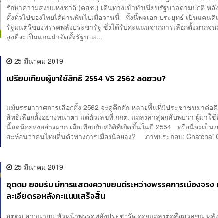
รักษาความสงบแห่งชาติ (คสช.) เดินทางเข้าทำเนียบรัฐบาลตามปกติ หลั
ตั้งทั่วไปของไทยได้ผ่านพ้นไปเมื่อวานนี้ ทั้งนี้พลเอก ประยุทธ์ เป็นแคน
รัฐมนตรีของพรรคพลังประชารัฐ ซึ่งได้รับคะแนนจากการเลือกตั้งมากจน
สูงที่จะเป็นแกนนำจัดตั้งรัฐบาล...
25 มีนาคม 2019
เปรียบเทียบผู้มาใช้สิทธิ 2554 VS 2562 ลดฮวบ?
แม้บรรยากาศการเลือกตั้ง 2562 จะดูคึกคัก หลายพื้นที่มีประชาชนมาต่อค
สิทธิเลือกตั้งอย่างหนาตา แต่ตัวเลขที่ กกต. แถลงล่าสุดกลับพบว่า ผู้มาใช้
นี้ลดน้อยลงอย่างมาก เมื่อเทียบกับสถิติที่เกิดขึ้นในปี 2554 หรือนี่จะเป็น
สะท้อนว่าคนไทยตื่นตัวทางการเมืองน้อยลง? ภาพประกอบ: Chatchai C.
25 มีนาคม 2019
อุตตม ยอมรับ มีการแสดงความยินดีระหว่างพรรคการเมืองจริง 
ละเอียดรอหลังคะแนนเสร็จสิ้น
อุตตม สาวนายน หัวหน้าพรรคพลังประชารัฐ ออกแถลงต่อสื่อมวลชน หลั