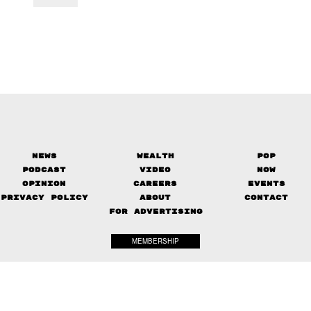
News
Wealth
Pop
Podcast
Video
Now
Opinion
Careers
Events
Privacy Policy
About
Contact
FOR ADVERTISING
MEMBERSHIP