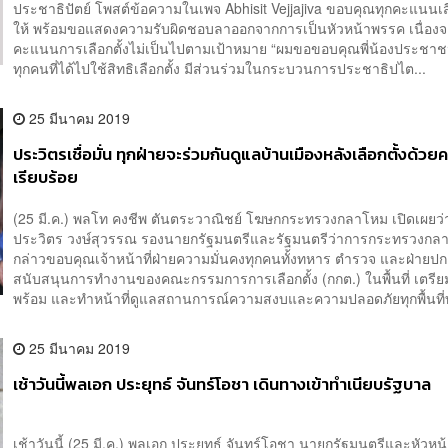
ประชาธิปัตย์ โพสต์ข้อความในเพจ Abhisit Vejjajiva ขอบคุณทุกคะแนนเส
ให้ พร้อมขอแสดงความรับผิดชอบลาออกจากการเป็นหัวหน้าพรรค เนื่อง
คะแนนการเลือกตั้งไม่เป็นไปตามเป้าหมาย “ผมขอขอบคุณพี่น้องประช
ทุกคนที่ได้ไปใช้สิทธิเลือกตั้ง มีส่วนร่วมในกระบวนการประชาธิปไต...
25 มีนาคม 2019
ประวิตรเชื่อมั่น ทุกฝ่ายจะร่วมกันดูแลบ้านเมืองหลังเลือกตั้งด้
เรียบร้อย
(25 มี.ค.) พลโท คงชีพ ตันตระวาณิชย์ โฆษกกระทรวงกลาโหม เปิดเผยว่
ประวิตร วงษ์สุวรรณ รองนายกรัฐมนตรีและรัฐมนตรีว่าการกระทรวงกลา
กล่าวขอบคุณเจ้าหน้าที่ฝ่ายความมั่นคงทุกคนทั้งทหาร ตำรวจ และฝ่ายปกค
สนับสนุนการทำงานของคณะกรรมการการเลือกตั้ง (กกต.) ในพื้นที่ เตรี
พร้อม และทำหน้าที่ดูแลสถานการณ์ความสงบและความปลอดภัยทุกพื้นที่ทั
25 มีนาคม 2019
เช้าวันนี้พลเอก ประยุทธ์ จันทร์โอชา เดินทางเข้าทำเนียบรัฐบาล
เช้าวันนี้ (25 มี.ค.) พลเอก ประยุทธ์ จันทร์โอชา นายกรัฐมนตรีและหัวห