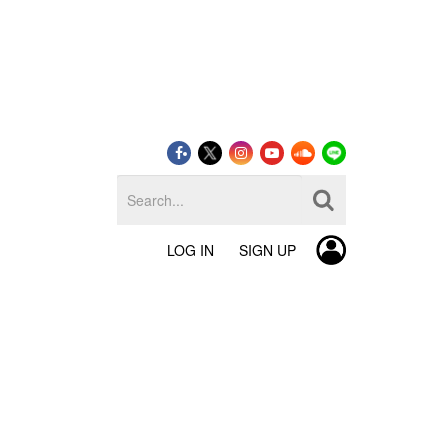
LOG IN
SIGN UP