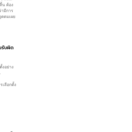
ิ้น ต้อง
่ามีการ
ยอุตตมเผย
รับผิด
ั้งอย่าง
น
รเลือกตั้ง