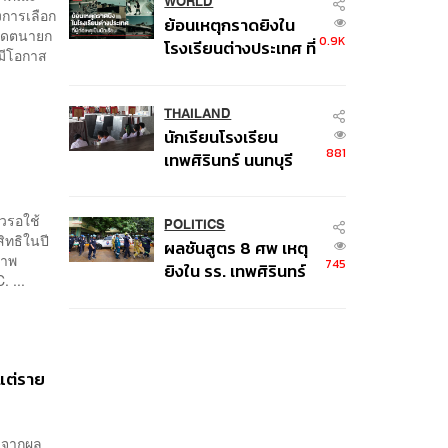
WORLD
งการเลือก
ย้อนเหตุกราดยิงใน
ดิเดตนายก
0.9K
โรงเรียนต่างประเทศ ที่
มีโอกาส
ผู้ก่อเหตุเป็นนักเรียน
THAILAND
นักเรียนโรงเรียน
881
เทพศิรินทร์ นนทบุรี
อพยพเข้ายังพื้นที่
ปลอดภัยชั่วคราว หลัง
ิวรอใช้
เหตุใช้อาวุธปืนภายใน
POLITICS
สิทธิในปี
ผลชันสูตร 8 ศพ เหตุ
โรงเรียนคลี่คลาย
ภาพ
745
ยิงใน รร. เทพศิรินทร์
 ...
นนทบุรี พบกระสุนเข้า
จุดสำคัญ ‘ศีรษะ-
หน้าอก’ ครูถูกยิง 4 นัด
จากระยะไกล
แต่ราย
งจากผล