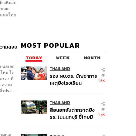
ียงที่มอบ
จากผล
าชนคนไทย
MOST POPULAR
วยความสงบ
TODAY
WEEK
MONTH
า พลเอก
THAILAND
โหม ได้
รอง ผบ.ตร. บัญชาการ
รอง ที่
1.5K
เหตุยิงโรงเรียน
ยมความ
เทพศิรินทร์ นนทบุรี สั่ง
่วประ...
ค้นหา 2 รอบยืนยันไร้
คนติดค้าง พบศพปู่-ย่า
THAILAND
สื่อนอกจับตากราดยิง
ที่บ้านพักผู้ก่อเหตุ
1.4K
รร. ในนนทบุรี ชี้ไทยมี
อัตราครอบครองปืนสูง
ในระดับต้นของภูมิภาค
น้าคณะ