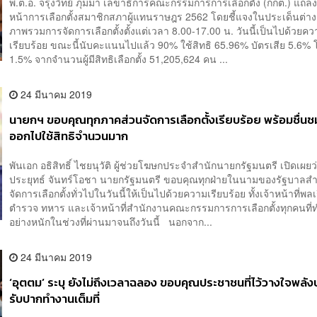
พ.ต.อ. จรุงวิทย์ ภุมมา เลขาธิการคณะกรรมการการเลือกตั้ง (กกต.) แถล
หน้าการเลือกตั้งสมาชิกสภาผู้แทนราษฎร 2562 โดยชี้แจงในประเด็นต่างๆ
ภาพรวมการจัดการเลือกตั้งตั้งแต่เวลา 8.00-17.00 น. วันนี้เป็นไปด้วยค
เรียบร้อย ขณะนี้นับคะแนนไปแล้ว 90% ใช้สิทธิ 65.96% บัตรเสีย 5.6%
1.5% จากจำนวนผู้มีสิทธิเลือกตั้ง 51,205,624 คน ...
24 มีนาคม 2019
นายกฯ ขอบคุณทุกภาคส่วนจัดการเลือกตั้งเรียบร้อย พร้อมชื่น
ออกไปใช้สิทธิจำนวนมาก
พันเอก อธิสิทธิ์ ไชยนุวัติ ผู้ช่วยโฆษกประจำสำนักนายกรัฐมนตรี เปิดเผย
ประยุทธ์ จันทร์โอชา นายกรัฐมนตรี ขอบคุณทุกฝ่ายในนามของรัฐบาลส
จัดการเลือกตั้งทั่วไปในวันนี้ให้เป็นไปด้วยความเรียบร้อย ทั้งเจ้าหน้าที่พล
ตำรวจ ทหาร และเจ้าหน้าที่สำนักงานคณะกรรมการการเลือกตั้งทุกคนที
อย่างหนักในช่วงที่ผ่านมาจนถึงวันนี้ นอกจาก...
24 มีนาคม 2019
‘อุตตม’ ระบุ ยังไม่ถึงเวลาฉลอง ขอบคุณประชาชนที่ไว้วางใจพลัง
รับปากทำงานเต็มที่