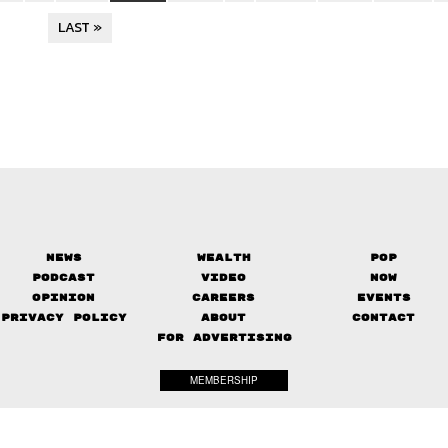
LAST »
News
Wealth
Pop
Podcast
Video
Now
Opinion
Careers
Events
Privacy Policy
About
Contact
FOR ADVERTISING
MEMBERSHIP