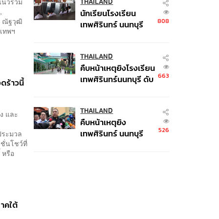
แนวร่วม
THAILAND
,
นักเรียนโรงเรียน
ณัฐวุฒิ
808
เทพศิรินทร์ นนทบุรี
งเทพฯ
อพยพเข้ายังพื้นที่
ปลอดภัยชั่วคราว หลัง
เหตุใช้อาวุธปืนภายใน
THAILAND
คืบหน้าเหตุยิงโรงเรียน
โรงเรียนคลี่คลาย
663
เทพศิรินทร์นนทบุรี ดับ
ร้าวนี้
6 ศพ โฆษก ตร. เร่ง
สอบปมขโมยปืนปู่ก่อ
เหตุ
THAILAND
ึง และ
คืบหน้าเหตุยิง
526
เทพศิรินทร์ นนทบุรี
มประมวล
นโชว์ที่
เด็ก 14 เสียชีวิตที่โรง
 หรือ
พยาบาล สธ. ยืนยันครู
เสียชีวิต 5 ราย เจ็บ 22
ราย
ภาคใต้