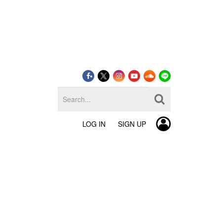
LOG IN
SIGN UP