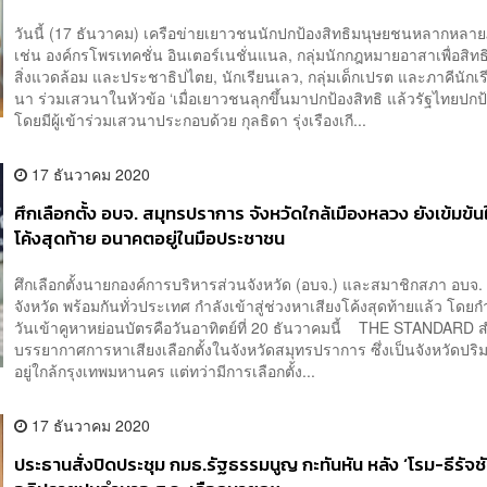
วันนี้ (17 ธันวาคม) เครือข่ายเยาวชนนักปกป้องสิทธิมนุษยชนหลากหลาย
เช่น องค์กรโพรเทคชั่น อินเตอร์เนชั่นแนล, กลุ่มนักกฎหมายอาสาเพื่อสิท
สิ่งแวดล้อม และประชาธิปไตย, นักเรียนเลว, กลุ่มเด็กเปรต และภาคีนักเ
นา ร่วมเสวนาในหัวข้อ ‘เมื่อเยาวชนลุกขึ้นมาปกป้องสิทธิ แล้วรัฐไทยปกป
โดยมีผู้เข้าร่วมเสวนาประกอบด้วย กุลธิดา รุ่งเรืองเกี...
17 ธันวาคม 2020
ศึกเลือกตั้ง อบจ. สมุทรปราการ จังหวัดใกล้เมืองหลวง ยังเข้มข้น
โค้งสุดท้าย อนาคตอยู่ในมือประชาชน
ศึกเลือกตั้งนายกองค์การบริหารส่วนจังหวัด (อบจ.) และสมาชิกสภา อบจ.
จังหวัด พร้อมกันทั่วประเทศ กำลังเข้าสู่ช่วงหาเสียงโค้งสุดท้ายแล้ว โดย
วันเข้าคูหาหย่อนบัตรคือวันอาทิตย์ที่ 20 ธันวาคมนี้ THE STANDARD 
บรรยากาศการหาเสียงเลือกตั้งในจังหวัดสมุทรปราการ ซึ่งเป็นจังหวัดปริ
อยู่ใกล้กรุงเทพมหานคร แต่ทว่ามีการเลือกตั้ง...
17 ธันวาคม 2020
ประธานสั่งปิดประชุม กมธ.รัฐธรรมนูญ กะทันหัน หลัง ‘โรม-ธีรัจช