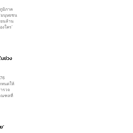
ภูมิภาค
ธิมนุษยชน
รียนล้าน
้องใคร’
ในช่วง
 76
กำหนดให้
สำรวจ
มณฑลที่
ัย’