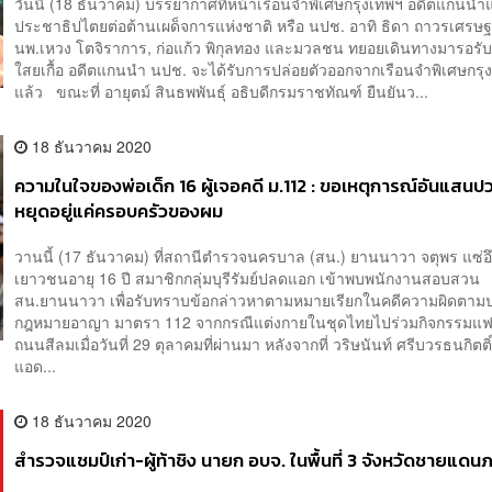
วันนี้ (18 ธันวาคม) บรรยากาศที่หน้าเรือนจำพิเศษกรุงเทพฯ อดีตแกนนำ
ประชาธิปไตยต่อต้านเผด็จการแห่งชาติ หรือ นปช. อาทิ ธิดา ถาวรเศรษฐ
นพ.เหวง โตจิราการ, ก่อแก้ว พิกุลทอง และมวลชน ทยอยเดินทางมารอรับ 
ใสยเกื้อ อดีตแกนนำ นปช. จะได้รับการปล่อยตัวออกจากเรือนจำพิเศษกรุ
แล้ว ขณะที่ อายุตม์ สินธพพันธุ์ อธิบดีกรมราชทัณฑ์ ยืนยันว...
18 ธันวาคม 2020
ความในใจของพ่อเด็ก 16 ผู้เจอคดี ม.112 : ขอเหตุการณ์อันแสนปวด
หยุดอยู่แค่ครอบครัวของผม
วานนี้ (17 ธันวาคม) ที่สถานีตำรวจนครบาล (สน.) ยานนาวา จตุพร แซ่อ
เยาวชนอายุ 16 ปี สมาชิกกลุ่มบุรีรัมย์ปลดแอก เข้าพบพนักงานสอบสวน
สน.ยานนาวา เพื่อรับทราบข้อกล่าวหาตามหมายเรียกในคดีความผิดตา
กฎหมายอาญา มาตรา 112 จากกรณีแต่งกายในชุดไทยไปร่วมกิจกรรมแฟชั่
ถนนสีลมเมื่อวันที่ 29 ตุลาคมที่ผ่านมา หลังจากที่ วริษนันท์ ศรีบวรธนกิตติ์
แอด...
18 ธันวาคม 2020
สำรวจแชมป์เก่า-ผู้ท้าชิง นายก อบจ. ในพื้นที่ 3 จังหวัดชายแดน