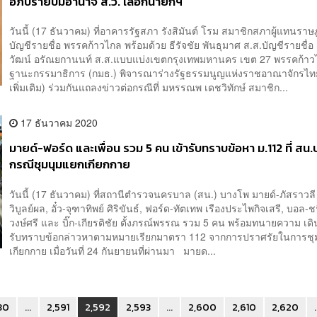
อภิปรายปมอำนาจ ส.ว. เลือกนายกฯ
วันนี้ (17 ธันวาคม) ที่อาคารรัฐสภา รังสิมันต์ โรม สมาชิกสภาผู้แทนราษ
บัญชีรายชื่อ พรรคก้าวไกล พร้อมด้วย ธีรัจชัย พันธุมาศ ส.ส.บัญชีรายชื่อ
วัฒน์ อรัณยกานนท์ ส.ส.แบบแบ่งเขตกรุงเทพมหานคร เขต 27 พรรคก้าว
ฐานะกรรมาธิการ (กมธ.) พิจารณาร่างรัฐธรรมนูญแห่งราชอาณาจักรไทย
เพิ่มเติม) ร่วมกันแถลงข่าวต่อกรณีที่ มหรรณพ เดชวิทักษ์ สมาชิก...
17 ธันวาคม 2020
มายด์-ฟอร์ด และเพื่อน รวม 5 คน เข้ารับทราบข้อหา ม.112 ที่ สน
กรณีชุมนุมแยกเกียกกาย
วันนี้ (17 ธันวาคม) ที่สถานีตำรวจนครบาล (สน.) บางโพ มายด์-ภัสราวลี
วิบูลย์ผล, อั๋ว-จุฑาทิพย์ ศิริขันธ์, ฟอร์ด-ทัตเทพ เรืองประไพกิจเสรี, บอล-
วงษ์ศรี และ บิ๊ก-เกียรติชัย ตั้งภรณ์พรรณ รวม 5 คน พร้อมทนายความ เ
รับทราบข้อกล่าวหาตามหมายเรียกมาตรา 112 จากการปราศรัยในการชุ
เกียกกาย เมื่อวันที่ 24 กันยายนที่ผ่านมา มายด...
30
...
2,591
2,592
2,593
...
2,600
2,610
2,620
.