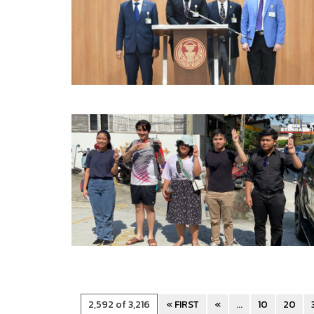
2,592 of 3,216
« FIRST
«
...
10
20