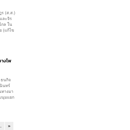
ฎร (ส.ส.)
 และจิร
ไกล ใน
 (แก้ไข
.บางโพ
 ธนกิจ
ชนินทร์
ดินทางมา
มนุมแยก
..
»