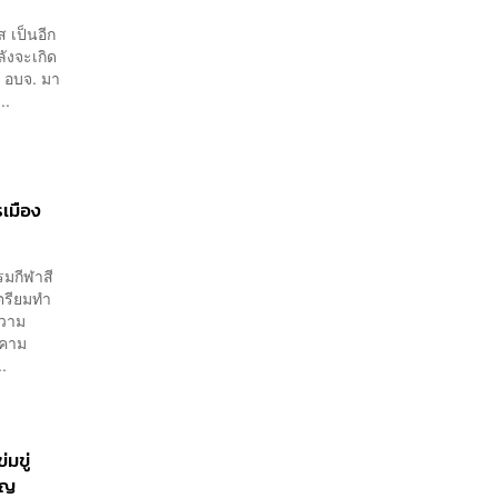
 เป็นอีก
ลังจะเกิด
ยก อบจ. มา
..
เมือง
รมกีฬาสี
เตรียมทำ
ความ
กคาม
.
มขู่
ูญ