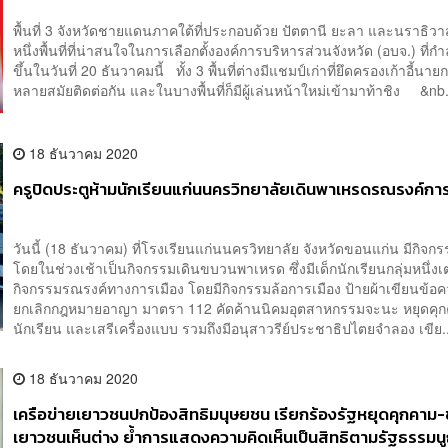
พื้นที่ 3 จังหวัดชายแดนภาคใต้ที่ประกอบด้วย ปัตตานี ยะลา และนราธิวาส
หนึ่งพื้นที่ที่น่าสนใจในการเลือกตั้งองค์การบริหารส่วนจังหวัด (อบจ.) ที่กำ
ขึ้นในวันที่ 20 ธันวาคมนี้ ทั้ง 3 พื้นที่ต่างมีแชมป์เก่าที่ยึดครองเก้าอี้นา
หลายสมัยติดต่อกัน และในบางพื้นที่ก็มีผู้เล่นหน้าใหม่เข้ามาท้าชิง &nb.
18 ธันวาคม 2020
ครูปิดประตูห้ามนักเรียนแก่นนครวิทยาลัยเดินพาเหรดรณรงค์การ
วันนี้ (18 ธันวาคม) ที่โรงเรียนแก่นนครวิทยาลัย จังหวัดขอนแก่น มีกิจกร
โดยในช่วงเช้าเป็นกิจกรรมเดินขบวนพาเหรด ซึ่งมีเด็กนักเรียนกลุ่มหนึ่ง
กิจกรรมรณรงค์ทางการเมือง โดยมีกิจกรรมล้อการเมือง ป้ายผ้าเขียนข้อ
ยกเลิกกฎหมายอาญา มาตรา 112 คัดค้านนิคมอุตสาหกรรมจะนะ หยุดคุ
นักเรียน และเสรีเครื่องแบบ รวมถึงมีอนุสาวรีย์ประชาธิปไตยจำลอง เขีย..
18 ธันวาคม 2020
เครือข่ายเยาวชนปกป้องสิทธิมนุษยชน เรียกร้องรัฐหยุดคุกคาม-ข่
เยาวชนเห็นต่าง ย้ำการแสดงความคิดเห็นเป็นสิทธิตามรัฐธรรมน