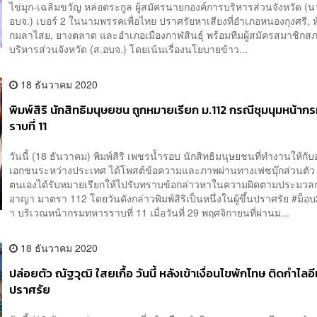
ไข่มุก-เฉลิมขวัญ หล่อตระกูล ผู้สมัครนายกองค์การบริหารส่วนจังหวัด (
อบจ.) เบอร์ 2 ในนามพรรคเพื่อไทย ปราศรัยหาเสียงที่อำเภอหนองกุงศรี, ห
กมลาไสย, ยางตลาด และอำเภอเมืองกาฬสินธุ์ พร้อมทีมผู้สมัครสมาชิกส
บริหารส่วนจังหวัด (ส.อบจ.) โดยเน้นเรื่องนโยบายข้าว...
18 ธันวาคม 2020
พิมพ์สิริ นักสิทธิมนุษยชน ถูกหมายเรียก ม.112 กรณีชุมนุมหน้า
ราบที่ 11
วันนี้ (18 ธันวาคม) พิมพ์สิริ เพชรน้ำรอบ นักสิทธิมนุษยชนที่ทำงานให้กับ
เอกชนระหว่างประเทศ ได้โพสต์ข้อความและภาพผ่านทางเฟซบุ๊กส่วนตัว 
ตนเองได้รับหมายเรียกให้ไปรับทราบข้อกล่าวหาในความผิดตามประมว
อาญา มาตรา 112 โดยวันดังกล่าวพิมพ์สิริเป็นหนึ่งในผู้ขึ้นปราศรัย #ม็อ
า บริเวณหน้ากรมทหารราบที่ 11 เมื่อวันที่ 29 พฤศจิกายนที่ผ่านม...
18 ธันวาคม 2020
ปล่อยตัว ณัฐวุฒิ ใสยเกื้อ วันนี้ หลังเข้าเงื่อนไขพักโทษ ติดกำไลอี
ปราศรัย