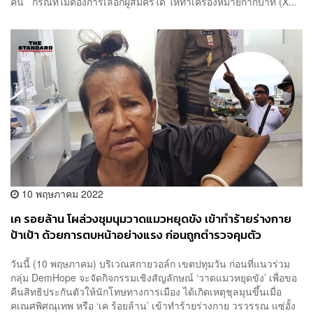
คน กรณีที่ไม่ต้องการเลือกผู้สมัครใด ให้ทำเครื่องหมายกากบาท (X...
10 พฤษภาคม 2022
เค รอยล้าน โผล่วงชุมนุมวาดแมวหยุดขัง เข้าทำร้ายร่างกาย
ป้าเป้า ด้วยการตบหน้าอย่างแรง ก่อนถูกตำรวจคุมตัว
วันนี้ (10 พฤษภาคม) บริเวณสกายวอล์ก เขตปทุมวัน ก่อนที่แนวร่วม
กลุ่ม DemHope จะจัดกิจกรรมเชิงสัญลักษณ์ ‘วาดแมวหยุดขัง’ เพื่อขอ
คืนสิทธิประกันตัวให้นักโทษทางการเมือง ได้เกิดเหตุชุลมุนขึ้นเมื่อ
คเณศพิศณุเทพ หรือ ‘เค ร้อยล้าน’ เข้าทำร้ายร่างกาย วรวรรณ แซ่อั้ง