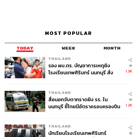
MOST POPULAR
TODAY
WEEK
MONTH
THAILAND
รอง ผบ.ตร. บัญชาการเหตุยิง
1.3K
โรงเรียนเทพศิรินทร์ นนทบุรี สั่ง
ค้นหา 2 รอบยืนยันไร้คนติดค้าง พบ
ศพปู่-ย่าที่บ้านพักผู้ก่อเหตุ
THAILAND
สื่อนอกจับตากราดยิง รร. ใน
1.2K
นนทบุรี ชี้ไทยมีอัตราครอบครองปืน
สูงในระดับต้นของภูมิภาค
THAILAND
นักเรียนโรงเรียนเทพศิรินทร์