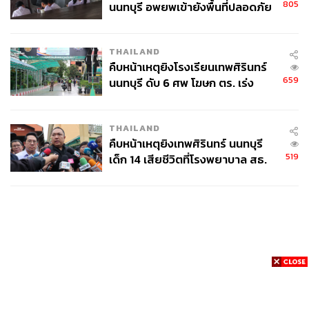
805
นนทบุรี อพยพเข้ายังพื้นที่ปลอดภัย
ชั่วคราว หลังเหตุใช้อาวุธปืนภายใน
โรงเรียนคลี่คลาย
THAILAND
คืบหน้าเหตุยิงโรงเรียนเทพศิรินทร์
659
นนทบุรี ดับ 6 ศพ โฆษก ตร. เร่ง
สอบปมขโมยปืนปู่ก่อเหตุ
THAILAND
คืบหน้าเหตุยิงเทพศิรินทร์ นนทบุรี
519
เด็ก 14 เสียชีวิตที่โรงพยาบาล สธ.
ยืนยันครูเสียชีวิต 5 ราย เจ็บ 22
ราย
News
Wealth
Pop