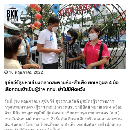
10 พฤษภาคม 2022
สุชัชวีร์ลุยหาเสียงตลาดสะพานหัน-สำเพ็ง ยกเหตุผล 4 ข้อ
เลือกตนเข้าเป็นผู้ว่าฯ กทม. ย้ำไม่มีผิดหวัง
วันนี้ (10 พฤษภาคม) สุชัชวีร์ สุวรรณสวัสดิ์ ผู้สมัครผู้ว่าราชการ
กรุงเทพมหานคร (ผู้ว่าฯ กทม.) พรรคประชาธิปัตย์ หมายเลข 4 พร้อม
ด้วย พินิจ กาญจนชูศักดิ์ ผู้สมัครสมาชิกสภากรุงเทพมหานคร (ส.ก.)
เขตสัมพันธวงศ์ หมายเลข 2 เริ่มต้นเดินหาเสียงบริเวณตลาดสะพาน
หัน ริมคลองโอ่งอ่าง ไปจนถึงตลาดสำเพ็ง เขตสัมพันธวงศ์ เพื่อพบปะ