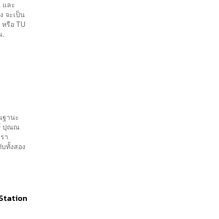
์ และ
ง จะเป็น
ป หรือ TU
น.
 ในฐานะ
์ ปุณณ
ตรา
บทั้งสอง
 Station