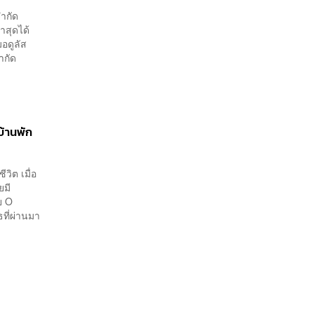
ำกัด
าสุดได้
มอดูลัส
 จำกัด
บ้านพัก
ีวิต เมื่อ
ยมี
ย O
ที่ผ่านมา
น