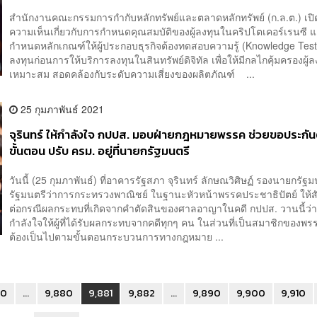
สำนักงานคณะกรรมการกำกับหลักทรัพย์และตลาดหลักทรัพย์ (ก.ล.ต.) เปิด
ความเห็นเกี่ยวกับการกำหนดคุณสมบัติของผู้ลงทุนในคริปโตเคอร์เรนซี 
กำหนดหลักเกณฑ์ให้ผู้ประกอบธุรกิจต้องทดสอบความรู้ (Knowledge Test)
ลงทุนก่อนการให้บริการลงทุนในสินทรัพย์ดิจิทัล เพื่อให้มีกลไกคุ้มครองผู้ลง
เหมาะสม สอดคล้องกับระดับความเสี่ยงของผลิตภัณฑ์ ...
25 กุมภาพันธ์ 2021
จุรินทร์ ให้กำลังใจ กปปส. มอบฝ่ายกฎหมายพรรค ช่วยขอประกั
ขั้นตอน ปรับ ครม. อยู่ที่นายกรัฐมนตรี
วันนี้ (25 กุมภาพันธ์) ที่อาคารรัฐสภา จุรินทร์ ลักษณวิศิษฏ์ รองนายกรัฐ
รัฐมนตรีว่าการกระทรวงพาณิชย์ ในฐานะหัวหน้าพรรคประชาธิปัตย์ ให้
ต่อกรณีผลกระทบที่เกิดจากคำตัดสินของศาลอาญาในคดี กปปส. วานนี้ว
กำลังใจให้ผู้ที่ได้รับผลกระทบจากคดีทุกๆ คน ในส่วนที่เป็นสมาชิกของพร
ต้องเป็นไปตามขั้นตอนกระบวนการทางกฎหมาย ...
30
...
9,880
9,881
9,882
...
9,890
9,900
9,910