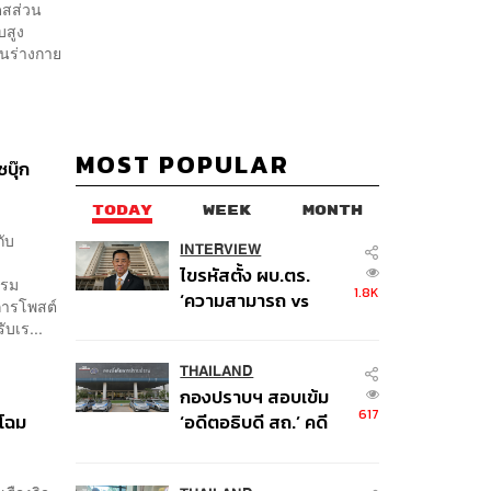
โดสส่วน
ับสูง
ในร่างกาย
MOST POPULAR
บุ๊ก
TODAY
WEEK
MONTH
กับ
INTERVIEW
ไขรหัสตั้ง ผบ.ตร.
กรม
1.8K
‘ความสามารถ vs
ีการโพสต์
อาวุโส’ และอนาคตการ
ับเร...
ปฏิรูปสีกากี กับ
พล.ต.อ. เอก อังสนา
THAILAND
กองปราบฯ สอบเข้ม
นนท์
617
กโฉม
‘อดีตอธิบดี สถ.’ คดี
ทุจริตสอบท้องถิ่น แจ้ง
6 ข้อหาหนัก จ่อชง