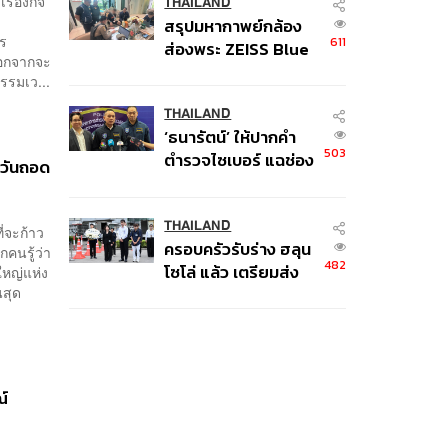
เรืองกิจ
ป.ป.ช. 12 ส.ค. นี้
THAILAND
สรุปมหากาพย์กล้อง
คร
611
ส่องพระ ZEISS Blue
งนอกจากจะ
Marine จากสัญญา
รรมเว...
ผลิต 8.3 ล้าน สู่ข้อ
พิพาท ‘มาเวลล์ฯ’ ฟ้อง
THAILAND
‘ธนารัตน์’ ให้ปากคำ
‘โทน บางแค’ ผิดนัด
503
ตำรวจไซเบอร์ แฉช่อง
จ่ายหนี้-แอบระบุ
มีวันถอด
โหว่ 20 หน่วยงานรัฐ
แบรนด์
ยันไร้นัยทางการเมือง
THAILAND
ี่จะก้าว
ครอบครัวรับร่าง ฮลุน
กคนรู้ว่า
482
โซโล่ แล้ว เตรียมส่ง
ใหญ่แห่ง
สุด
ชันสูตรหาสาเหตุการ
เสียชีวิต
ณ์