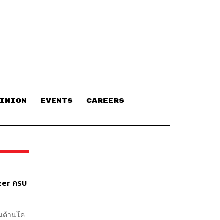
INION
EVENTS
CAREERS
izer ครบ
ีนต้านโค