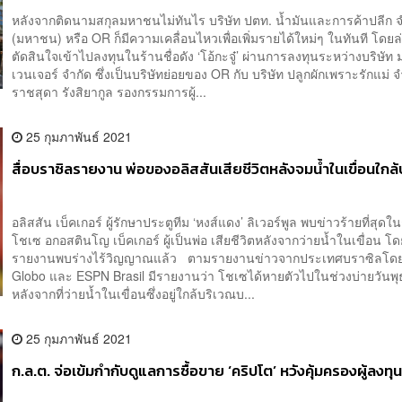
หลังจากติดนามสกุลมหาชนไม่ทันไร บริษัท ปตท. น้ำมันและการค้าปลีก จ
(มหาชน) หรือ OR ก็มีความเคลื่อนไหวเพื่อเพิ่มรายได้ใหม่ๆ ในทันที โดยล่
ตัดสินใจเข้าไปลงทุนในร้านชื่อดัง ‘โอ้กะจู๋’ ผ่านการลงทุนระหว่างบริษัท 
เวนเจอร์ จำกัด ซึ่งเป็นบริษัทย่อยของ OR กับ บริษัท ปลูกผักเพราะรักแม่
ราชสุดา รังสิยากูล รองกรรมการผู้...
25 กุมภาพันธ์ 2021
สื่อบราซิลรายงาน พ่อของอลิสสันเสียชีวิตหลังจมน้ำในเขื่อนใกล้
อลิสสัน เบ็คเกอร์ ผู้รักษาประตูทีม ‘หงส์แดง’ ลิเวอร์พูล พบข่าวร้ายที่สุดในช
โชเซ อกอสตินโญ เบ็คเกอร์ ผู้เป็นพ่อ เสียชีวิตหลังจากว่ายน้ำในเขื่อน โด
รายงานพบร่างไร้วิญญาณแล้ว ตามรายงานข่าวจากประเทศบราซิลโด
Globo และ ESPN Brasil มีรายงานว่า โชเซได้หายตัวไปในช่วงบ่ายวันพุธ
หลังจากที่ว่ายน้ำในเขื่อนซึ่งอยู่ใกล้บริเวณบ...
25 กุมภาพันธ์ 2021
ก.ล.ต. จ่อเข้มกำกับดูแลการซื้อขาย ‘คริปโต’ หวังคุ้มครองผู้ลงทุ