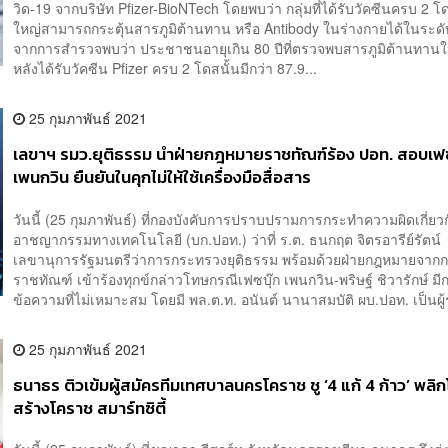
วิด-19 จากบริษัท Pfizer-BioNTech โดยพบว่า กลุ่มที่ได้รับวัคซีนครบ 2 
ใหญ่สามารถกระตุ้นสารภูมิต้านทาน หรือ Antibody ในร่างกายได้ในระด
จากการสำรวจพบว่า ประชาชนอายุเกิน 80 ปีที่ตรวจพบสารภูมิต้านทาน
หลังได้รับวัคซีน Pfizer ครบ 2 โดสนั้นมีกว่า 87.9...
25 กุมภาพันธ์ 2021
เลขาฯ รมว.ยุติธรรม นำฝ่ายกฎหมายราชทัณฑ์ร้อง ปอท. สอบเฟซ
เพนกวิน ยืนยันในคุกไม่ให้ใช้เครื่องมือสื่อสาร
วันนี้ (25 กุมภาพันธ์) ที่กองบังคับการปราบปรามการกระทำความผิดเกี่ยว
อาชญากรรมทางเทคโนโลยี (บก.ปอท.) ว่าที่ ร.ต. ธนกฤต จิตรอารีย์รัตน์
เลขานุการรัฐมนตรีว่าการกระทรวงยุติธรรม พร้อมด้วยฝ่ายกฎหมายจาก
ราชทัณฑ์ เข้าร้องทุกข์กล่าวโทษกรณีเฟซบุ๊ก เพนกวิน-พริษฐ์ ชิวารักษ์ ม
ข้อความที่ไม่เหมาะสม โดยมี พล.ต.ท. อนันต์ นานาสมบัติ ผบ.ปอท. เป็นผู้ร
25 กุมภาพันธ์ 2021
ธนาธร ติวเข้มผู้สมัครทีมเทศบาลนครโคราช ชู ‘4 แก้ 4 ก้าว’ พลิ
สร้างโคราช สมาร์ทซิตี้