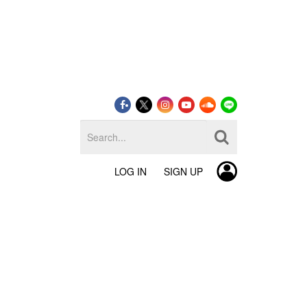
LOG IN
SIGN UP