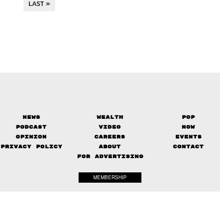
LAST »
News
Wealth
Pop
Podcast
Video
Now
Opinion
Careers
Events
Privacy Policy
About
Contact
FOR ADVERTISING
MEMBERSHIP