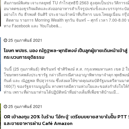
สัมภาษณ์พิเศษ เจาะกลยุทธ์ TU กำไรสุทธิปี 2563 สูงสุดเป็นประวัติการณ
อนาคตของธุรกิจผลิตและส่งออกอาหารสำเร็จรูปแช่แข็งและบรรจุกระป๋อ
อย่างไร กับ ธีรพงศ์ จันศิริ ประธานเจ้าหน้าที่บริหาร บมจ.ไทยยูเนี่ยน กรุ๊
ติดตาม รายการ Morning Wealth ทุกวัน จันทร์ – ศุกร์ เวลา 7.00-8.00 
ทาง Facebook และ YouTube&...
25 กุมภาพันธ์ 2021
โฆษก พปชร. มอง ณัฏฐพล-พุทธิพงษ์ เป็นลูกผู้ชายเดินหน้าเข้าสู่
กระบวนการยุติธรรม
วันนี้ (25 กุมภาพันธ์) พัชรินทร์ ซำศิริพงษ์ ส.ส. กรุงเทพมหานคร เขต 2
โฆษกพรรคพลังประชารัฐ กล่าวถึงกรณีศาลอาญาพิพากษาจำคุก พุทธิพงษ
กันต์ และ ณัฏฐพล ทีปสุวรรณ ซึ่งส่งผลให้ขาดคุณสมบัติรัฐมนตรีตามมา
160(7) ของรัฐธรรมนูญนั้น ทางพรรคมีความห่วงใยและขอส่งกำลังใจให้กั
ท่าน เพราะที่ผ่านมาท่านได้ปฏิบัติหน้าที่อย่างเต็มที่เพื่อชาติบ้านเมื...
25 กุมภาพันธ์ 2021
OR เข้าลงทุน 20% ในร้าน ‘โอ้กะจู๋’ เตรียมขยายสาขาในปั๊ม PTT
และขายอาหารผ่าน Café Amazon