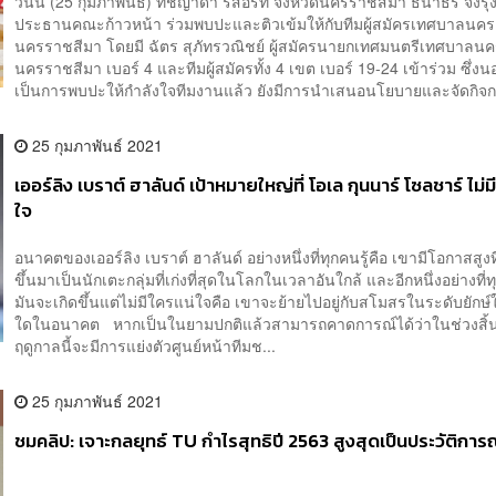
วันนี้ (25 กุมภาพันธ์) ที่ชญาดา รีสอร์ท จังหวัดนครราชสีมา ธนาธร จึงรุ่ง
ประธานคณะก้าวหน้า ร่วมพบปะและติวเข้มให้กับทีมผู้สมัครเทศบาลนคร
นครราชสีมา โดยมี ฉัตร สุภัทรวณิชย์ ผู้สมัครนายกเทศมนตรีเทศบาลน
นครราชสีมา เบอร์ 4 และทีมผู้สมัครทั้ง 4 เขต เบอร์ 19-24 เข้าร่วม ซึ่
เป็นการพบปะให้กำลังใจทีมงานแล้ว ยังมีการนำเสนอนโยบายและจัดกิจก
25 กุมภาพันธ์ 2021
เออร์ลิง เบราต์ ฮาลันด์ เป้าหมายใหญ่ที่ โอเล กุนนาร์ โซลชาร์ ไม่
ใจ
อนาคตของเออร์ลิง เบราต์ ฮาลันด์ อย่างหนึ่งที่ทุกคนรู้คือ เขามีโอกาสสูงท
ขึ้นมาเป็นนักเตะกลุ่มที่เก่งที่สุดในโลกในเวลาอันใกล้ และอีกหนึ่งอย่างที่ทุ
มันจะเกิดขึ้นแต่ไม่มีใครแน่ใจคือ เขาจะย้ายไปอยู่กับสโมสรในระดับยักษ์
ใดในอนาคต หากเป็นในยามปกติแล้วสามารถคาดการณ์ได้ว่าในช่วงสิ้น
ฤดูกาลนี้จะมีการแย่งตัวศูนย์หน้าทีมช...
25 กุมภาพันธ์ 2021
ชมคลิป: เจาะกลยุทธ์ TU กำไรสุทธิปี 2563 สูงสุดเป็นประวัติการ