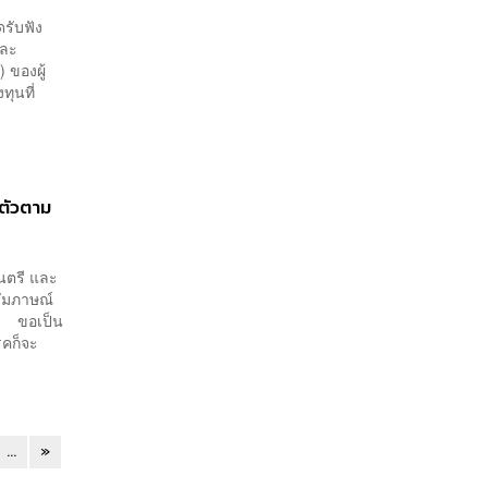
รับฟัง
และ
 ของผู้
ทุนที่
นตัวตาม
มนตรี และ
สัมภาษณ์
่า ขอเป็น
รคก็จะ
...
»