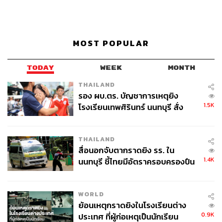
MOST POPULAR
TODAY
WEEK
MONTH
THAILAND
รอง ผบ.ตร. บัญชาการเหตุยิง
1.5K
โรงเรียนเทพศิรินทร์ นนทบุรี สั่ง
ค้นหา 2 รอบยืนยันไร้คนติดค้าง พบ
ศพปู่-ย่าที่บ้านพักผู้ก่อเหตุ
THAILAND
สื่อนอกจับตากราดยิง รร. ใน
1.4K
นนทบุรี ชี้ไทยมีอัตราครอบครองปืน
สูงในระดับต้นของภูมิภาค
WORLD
ย้อนเหตุกราดยิงในโรงเรียนต่าง
0.9K
ประเทศ ที่ผู้ก่อเหตุเป็นนักเรียน