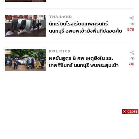
THAILAND
นักเรียนโรงเรียนเทพศิรินทร์
878
นนทบุรี อพยพเข้ายังพื้นที่ปลอดภัย
ชั่วคราว หลังเหตุใช้อาวุธปืนภายใน
โรงเรียนคลี่คลาย
POLITICS
ผลชันสูตร 8 ศพ เหตุยิงใน รร.
718
เทพศิรินทร์ นนทบุรี พบกระสุนเข้า
จุดสำคัญ ‘ศีรษะ-หน้าอก’ ครูถูกยิง
4 นัด จากระยะไกล
News
Wealth
Pop
Podcast
Video
Now