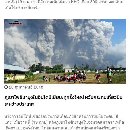
วานนี้ (19 ก.พ.) จะมีอัปเดตเพิ่มเติมว่า KFC เกือบ 300 สาขาจะกลับมา
เปิดให้บริการอีกครั...
20 กุมภาพันธ์ 2018
ภูเขาไฟซินาบุงในอินโดนีเซียปะทุครั้งใหญ่ หวั่นกระทบเที่ยวบิน
ระหว่างประเทศ
ทางการอินโดนีเซียออกประกาศเตือนภัยสำหรับการบินในระดับ ‘สี
แดง’ เมื่อวานนี้ (19 ก.พ.) หลังภูเขาไฟซินาบุงในจังหวัดสุมาตราเหนือ
เกิดการปะทุครั้งใหญ่ โดยพ่นควันและเถ้าถ่านปกคลุมท้องฟ้าสูงกว่า