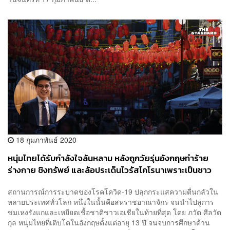
18 กุมภาพันธ์ 2020
หนุ่มไทยได้รับกำลังใจล้นหลาม หลังถูกวัยรุ่นอังกฤษทำร้าย
ร่างกาย ชิงทรัพย์ และล้อประเด็นไวรัสโคโรนาเพราะเป็นชาว
เอเชีย
สถานการณ์การระบาดของโรคโควิด-19 ปลุกกระแสความตื่นกลัวใน
หลายประเทศทั่วโลก หนึ่งในนั้นคือสหราชอาณาจักร จนนำไปสู่การ
ข่มเหงรังแกและเหยียดเชื้อชาติชาวเอเชียในท้ายที่สุด โดย ภวัต ศีลวัต
กุล หนุ่มไทยที่เติบโตในอังกฤษตั้งแต่อายุ 13 ปี จนจบการศึกษาด้าน