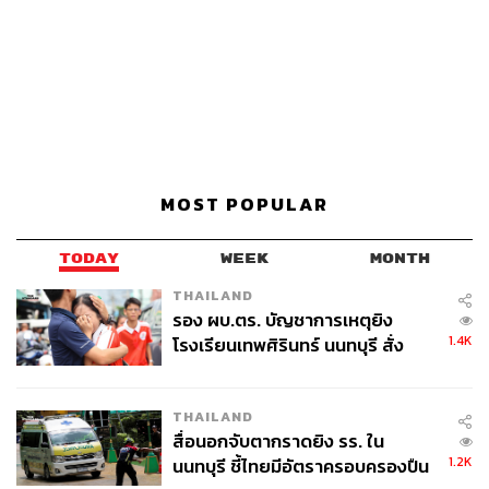
MOST POPULAR
TODAY
WEEK
MONTH
THAILAND
รอง ผบ.ตร. บัญชาการเหตุยิง
1.4K
โรงเรียนเทพศิรินทร์ นนทบุรี สั่ง
ค้นหา 2 รอบยืนยันไร้คนติดค้าง พบ
ศพปู่-ย่าที่บ้านพักผู้ก่อเหตุ
THAILAND
สื่อนอกจับตากราดยิง รร. ใน
1.2K
นนทบุรี ชี้ไทยมีอัตราครอบครองปืน