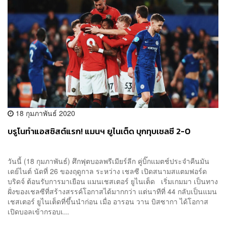
18 กุมภาพันธ์ 2020
บรูโนทำแอสซิสต์แรก! แมนฯ ยูไนเต็ด บุกทุบเชลซี 2-0
วันนี้ (18 กุมภาพันธ์) ศึกฟุตบอลพรีเมียร์ลีก คู่บิ๊กแมตช์ประจำคืนมัน
เดย์ไนต์ นัดที่ 26 ของฤดูกาล ระหว่าง เชลซี เปิดสนามสแตมฟอร์ด
บริดจ์ ต้อนรับการมาเยือน แมนเชสเตอร์ ยูไนเต็ด เริ่มเกมมา เป็นทาง
ฝั่งของเชลซีที่สร้างสรรค์โอกาสได้มากกว่า แต่นาทีที่ 44 กลับเป็นแมน
เชสเตอร์ ยูไนเต็ดที่ขึ้นนำก่อน เมื่อ อารอน วาน บิสซากา ได้โอกาส
เปิดบอลเข้ากรอบเ...