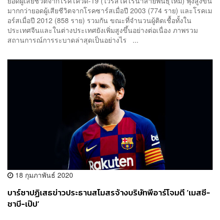
ยอดผู้เสียชีวิตจากโรคโควิด-19 (ไวรัสโคโรนาสายพันธุ์ใหม่) พุ่งสูงขึ้น
มากกว่ายอดผู้เสียชีวิตจากโรคซาร์สเมื่อปี 2003 (774 ราย) และโรคเม
อร์สเมื่อปี 2012 (858 ราย) รวมกัน ขณะที่จำนวนผู้ติดเชื้อทั้งใน
ประเทศจีนและในต่างประเทศยังเพิ่มสูงขึ้นอย่างต่อเนื่อง ภาพรวม
สถานการณ์การระบาดล่าสุดเป็นอย่างไร ...
18 กุมภาพันธ์ 2020
บาร์ซาปฏิเสธข่าวประธานสโมสรจ้างบริษัทพีอาร์โจมตี ‘เมสซี-
ชาบี-เป๊ป’