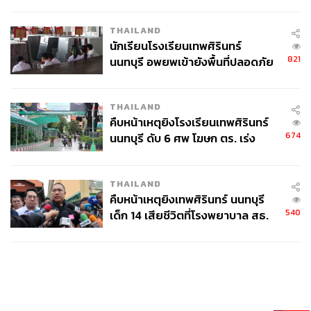
สูงในระดับต้นของภูมิภาค
THAILAND
นักเรียนโรงเรียนเทพศิรินทร์
821
นนทบุรี อพยพเข้ายังพื้นที่ปลอดภัย
ชั่วคราว หลังเหตุใช้อาวุธปืนภายใน
โรงเรียนคลี่คลาย
THAILAND
คืบหน้าเหตุยิงโรงเรียนเทพศิรินทร์
674
นนทบุรี ดับ 6 ศพ โฆษก ตร. เร่ง
สอบปมขโมยปืนปู่ก่อเหตุ
THAILAND
คืบหน้าเหตุยิงเทพศิรินทร์ นนทบุรี
540
เด็ก 14 เสียชีวิตที่โรงพยาบาล สธ.
ยืนยันครูเสียชีวิต 5 ราย เจ็บ 22
ราย