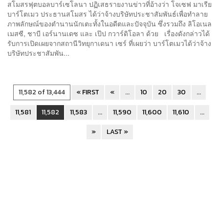
สโมสรฟุตบอลบาร์เซโลนา ปฏิเสธรายงานข่าวที่อ้างว่า โจเซฟ มาเรีย
บาร์โตเมว ประธานสโมสร ได้ว่าจ้างบริษัทประชาสัมพันธ์เพื่อทำลาย
ภาพลักษณ์ของตำนานนักเตะทั้งในอดีตและปัจจุบัน ซึ่งรวมถึง ลิโอเนล
เมสซี, ชาบี เอร์นานเดซ และ เป๊ป กวาร์ดิโอลา ด้วย เรื่องดังกล่าวได้
รับการเปิดเผยจากสถานีวิทยุกาเดนา เซร์ ที่เผยว่า บาร์โตเมวได้ว่าจ้าง
บริษัทประชาสัมพัน...
11,582 of 13,444
« FIRST
«
...
10
20
30
...
11,581
11,582
11,583
...
11,590
11,600
11,610
...
»
LAST »