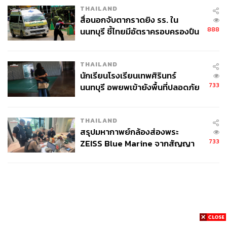
THAILAND
สื่อนอกจับตากราดยิง รร. ใน
888
นนทบุรี ชี้ไทยมีอัตราครอบครองปืน
สูงในระดับต้นของภูมิภาค
THAILAND
นักเรียนโรงเรียนเทพศิรินทร์
733
นนทบุรี อพยพเข้ายังพื้นที่ปลอดภัย
ชั่วคราว หลังเหตุใช้อาวุธปืนภายใน
โรงเรียนคลี่คลาย
THAILAND
สรุปมหากาพย์กล้องส่องพระ
733
ZEISS Blue Marine จากสัญญา
ผลิต 8.3 ล้าน สู่ข้อพิพาท ‘มา
เวลล์ฯ’ ฟ้อง ‘โทน บางแค’ ผิดนัด
จ่ายหนี้-แอบระบุแบรนด์