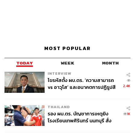
MOST POPULAR
TODAY
WEEK
MONTH
INTERVIEW
ไขรหัสตั้ง ผบ.ตร. ‘ความสามารถ
2.4K
vs อาวุโส’ และอนาคตการปฏิรูปสี
กากี กับ พล.ต.อ. เอก อังสนานนท์
THAILAND
รอง ผบ.ตร. บัญชาการเหตุยิง
1K
โรงเรียนเทพศิรินทร์ นนทบุรี สั่ง
ค้นหา 2 รอบยืนยันไร้คนติดค้าง พบ
ศพปู่-ย่าที่บ้านพักผู้ก่อเหตุ