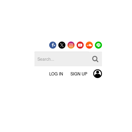
LOG IN
SIGN UP