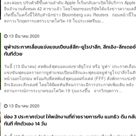
และค่อยๆ ปรับตัวดีขึ้นตามลำดับ Apple ก็เริ่มกลับมาเปิดให้บริการ Appl
จีนจำนวนทั้งหมด 42 สาขาแล้ว โดยโฆษกของบริษัทได้แจ้งข่าวความเคลื่
เกิดขึ้นในครั้งนี้ให้กับสำนักข่าว Bloomberg และ Reuters ก่อนหน้านี้ใ
สภาวะวิกฤตการแพร่ระบาดโควิด-19 ในประเทศจีนม...
13 มีนาคม 2020
ยูฟ่าประกาศเลื่อนแข่งแชมเปียนส์ลีก-ยูโรปาลีก, ลีกเอิง-ลีกเดอซ์
ทันทีด้วย
วันนี้ (13 มีนาคม) สหพันธ์ฟุตบอลแห่งชาติยุโรป หรือ ‘ยูฟ่า’ ประกาศเลื่
แข่งขันฟุตบอลรายการยูฟ่าแชมเปียนส์ลีกและฟุตบอลยูฟ่ายูโรปาลีกในสั
หน้าออกไปก่อน พร้อมกับที่สหพันธ์ฟุตบอลฝรั่งเศส (FFF) สั่งพักการแข่ง
ลีกเอิงและลีกเดอซ์ โดยให้มีผลทันทีจนกว่าจะมีการประกาศเพิ่มเติม หลัง
สถานการณ์การระบาดของโควิด-19 รุนแรงขึ้น จากวิกฤตการ...
13 มีนาคม 2020
ช่อง 3 ประกาศด่วน! ให้พนักงานที่ถ่ายรายการกับ แมทธิว ดีน กลั
ทันที กักตัวเอง 14 วัน