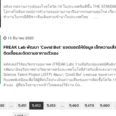
หลังจากสถานการณ์ของโรคโควิด-19 ในประเทศจีนดีขึ้น THE STANDA
โอกาสไปสัมภาษณ์การทำงานของล่ามภาษาจีนจากกรมควบคุมโรค เกี่ยว
ทำงานในกรณีที่มีชาวจีนเดินทางเข้ามาในประเทศไทย ...
13 มีนาคม 2020
FREAK Lab พัฒนา ‘Covid Bot’ แชตบอตให้ข้อมูล เช็กความเสี
ติดเชื้อและติดตามอาการตัวเอง
คลัสเตอร์วิจัยนวัตกรรมอนาคต (FREAK Lab) ร่วมมือกับกลุ่มแพทย์ศิษย์เ
รพัฒนาอัจฉริยภาพทางวิทยาศาสตร์และเทคโนโลยีสำหรับเด็กและเยาวช
Science Talent Project (JSTP) พัฒนา ‘Covid Bot’ แชตบอต ช่องทางกา
กับแพทย์เสมือนเพื่อให้ผู้ที่สนใจประเมินความเสี่ยงของการติดเชื้อโควิด-1
ตัวเอง ผู้ที่สนใจสามารถเข้าไปทดลองใช้งาน Co...
30
...
11,451
11,452
11,453
...
11,460
11,470
11,480