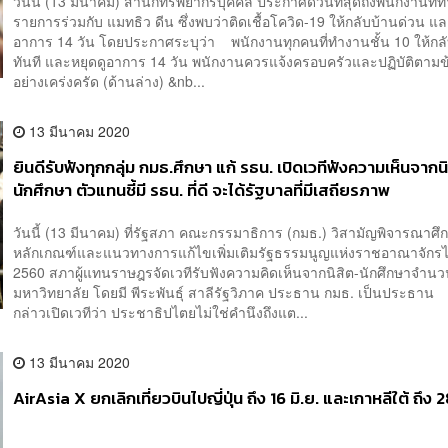
วันนี้ (13 มีนาคม) สำนักทรัพยากรบุคคล ประกาศด่วนที่สุดถึงพนักงานที่
รายการร่วมกับ แมทธิว ดีน ซึ่งพบว่าติดเชื้อโควิด-19 ให้กลับบ้านด่วน แล
อาการ 14 วัน โดยประกาศระบุว่า พนักงานทุกคนที่ทำงานชั้น 10 ให้กล
ทันที และหยุดดูอาการ 14 วัน พนักงานควรแจ้งครอบครัวและปฏิบัติตามข้
อย่างเคร่งครัด (ด้านล่าง) &nb...
13 มีนาคม 2020
ยินดีรับฟังทุกกลุ่ม กมธ.ศึกษา แก้ รธน. เปิดเวทีฟังความเห็นจากน
นักศึกษา ตัวแทนชี้มี รธน. ที่ดี จะได้รัฐบาลที่มีเสถียรภาพ
วันนี้ (13 มีนาคม) ที่รัฐสภา คณะกรรมาธิการ (กมธ.) วิสามัญพิจารณาศ
หลักเกณฑ์และแนวทางการแก้ไขเพิ่มเติมรัฐธรรมนูญแห่งราชอาณาจักรไ
2560 สภาผู้แทนราษฎรจัดเวทีรับฟังความคิดเห็นจากนิสิต-นักศึกษาจำน
มหาวิทยาลัย โดยมี พีระพันธุ์ สาลีรัฐวิภาค ประธาน กมธ. เป็นประธาน พ
กล่าวเปิดเวทีว่า ประชาธิปไตยไม่ใช่คำนึงถึงแต...
13 มีนาคม 2020
AirAsia X ยกเลิกเที่ยวบินไปญี่ปุ่น ถึง 16 มิ.ย. และเกาหลีใต้ ถึง 2