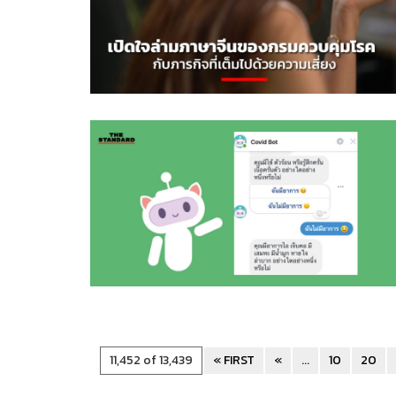
11,452 of 13,439
« FIRST
«
...
10
20