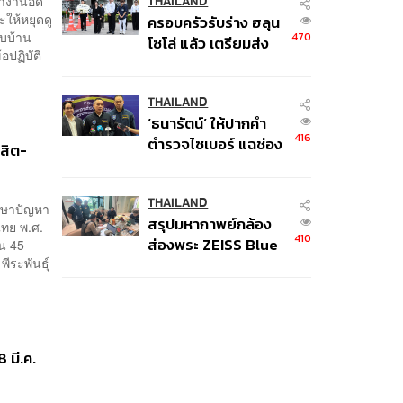
ทำงานอัด
ป.ป.ช. 12 ส.ค. นี้
THAILAND
ะให้หยุดดู
ครอบครัวรับร่าง ฮลุน
ับบ้าน
470
โซโล่ แล้ว เตรียมส่ง
อปฏิบัติ
ชันสูตรหาสาเหตุการ
เสียชีวิต
THAILAND
‘ธนารัตน์’ ให้ปากคำ
416
ตำรวจไซเบอร์ แฉช่อง
ิสิต-
โหว่ 20 หน่วยงานรัฐ
ยันไร้นัยทางการเมือง
THAILAND
ึกษาปัญหา
สรุปมหากาพย์กล้อง
ทย พ.ศ.
410
ส่องพระ ZEISS Blue
วน 45
ีระพันธุ์
Marine จากสัญญา
ผลิต 8.3 ล้าน สู่ข้อ
พิพาท ‘มาเวลล์ฯ’ ฟ้อง
‘โทน บางแค’ ผิดนัด
จ่ายหนี้-แอบระบุ
8 มี.ค.
แบรนด์