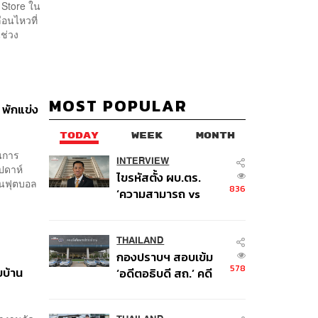
e Store ใน
อนไหวที่
นช่วง
MOST POPULAR
 พักแข่ง
TODAY
WEEK
MONTH
อนการ
INTERVIEW
ปดาห์
ไขรหัสตั้ง ผบ.ตร.
ขันฟุตบอล
836
‘ความสามารถ vs
อาวุโส’ และอนาคตการ
ปฏิรูปสีกากี กับ
พล.ต.อ. เอก อังสนา
THAILAND
กองปราบฯ สอบเข้ม
นนท์
578
บบ้าน
‘อดีตอธิบดี สถ.’ คดี
ทุจริตสอบท้องถิ่น แจ้ง
6 ข้อหาหนัก จ่อชง