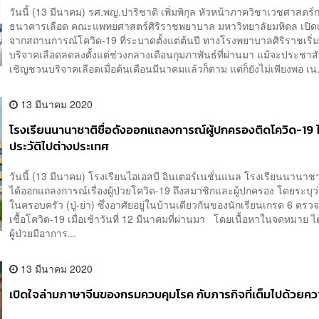
วันนี้ (13 มีนาคม) รศ.พญ.ปาริชาติ เพิ่มพิกุล หัวหน้าภาควิชาเวชศาสตร์
ธนาคารเลือด คณะแพทยศาสตร์ศิริราชพยาบาล มหาวิทยาลัยมหิดล เปิดเ
จากสถานการณ์โควิด-19 ที่ระบาดตั้งแต่ต้นปี ทางโรงพยาบาลศิริราชเริ่มมี
บริจาคเลือดลดลงตั้งแต่ช่วงกลางเดือนกุมภาพันธ์ที่ผ่านมา แม้จะประชาสั
เชิญชวนบริจาคเลือดเมื่อต้นเดือนมีนาคมแล้วก็ตาม แต่ก็ยังไม่เพียงพอ เน.
13 มีนาคม 2020
โรงเรียนนานาชาติชื่อดังออกแถลงการณ์ผู้ปกครองติดโควิด-19 ไม
ประวัติไปต่างประเทศ
วันนี้ (13 มีนาคม) โรงเรียนไอเอสบี อินเตอร์เนชั่นแนล โรงเรียนนานาชาต
ได้ออกแถลงการณ์เรื่องผู้ป่วยโควิด-19 ถึงสมาชิกและผู้ปกครอง โดยระบุว
ในครอบครัว (ปู่-ย่า) ซึ่งอาศัยอยู่ในบ้านเดียวกันของนักเรียนเกรด 6 ตรวจ
เชื้อโควิด-19 เมื่อเช้าวันที่ 12 มีนาคมที่ผ่านมา โดยเนื้อหาในจดหมาย ไ
ผู้ป่วยมีอาการ...
13 มีนาคม 2020
เปิดใจล่ามภาษาจีนของกรมควบคุมโรค กับภารกิจที่เต็มไปด้วยควา