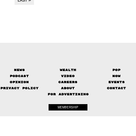
LAST »
News
Wealth
Pop
Podcast
Video
Now
Opinion
Careers
Events
Privacy Policy
About
Contact
FOR ADVERTISING
MEMBERSHIP