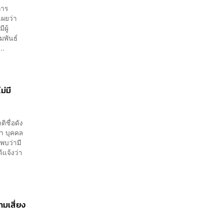
การ
ผยว่า
ผู้
มพันธ์
..
่มี
ิชื่อดัง
่า บุคคล
พบว่ามี
ด้แจ้งว่า
มเสี่ยง