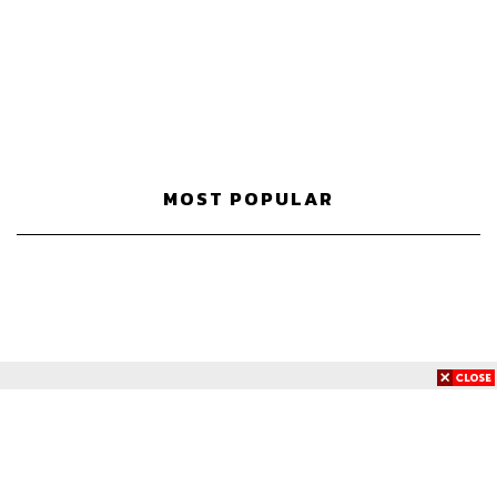
MOST POPULAR
News
Wealth
Pop
Podcast
Video
Now
Opinion
Careers
Events
Privacy
About
Contact