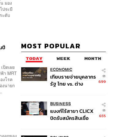
ิ้น มอง
าไปจะมี
าระดับ
MOST POPULAR
นปี
TODAY
WEEK
MONTH
 เปิดเผย
ECONOMIC
ฟฟ้า MRT
เทียบรายจ่ายบุคลากร
ของโรค
699
รัฐ ไทย vs. ต่าง
 รองนายก
ประเทศ: พบภาษีทุก
..
100 บาทของคนไทยใช้
ไปกับข้าราชการเฉียด
BUSINESS
แบงก์ไร้สาขา CLICX
40 บาท
655
ปิดรับสมัครสินเชื่อ
ชั่วคราว พร้อมส่ง
สัญญาณเตือนกลุ่มกู้
รลาออกของ