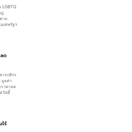
ุ่ม LGBTQ
กฎ
 ตาม
ของสหรัฐฯ
งลด
คารกสิกร
 มูลค่า
ทำราคาลด
วัสดิ์
นไร้