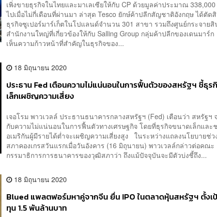
เพิ่งขายธุรกิจในไทยและมาเลเซียให้กับ CP ด้วยมูลค่าประมาณ 338,00
ไปเมื่อไม่กี่เดือนที่ผ่านมา ล่าสุด Tesco ยักษ์ค้าปลีกสัญชาติอังกฤษ ได้ตั
ธุรกิจซูเปอร์มาร์เก็ตในโปแลนด์จำนวน 301 สาขา รวมถึงศูนย์กระจายส
สำนักงานใหญ่ที่เกี่ยวข้องให้กับ Salling Group กลุ่มค้าปลีกของเดนมาร์ก
เห็นความก้าวหน้าที่สำคัญในธุรกิจของ...
18 มิถุนายน 2020
ประธาน Fed เตือนความไม่แน่นอนในการฟื้นตัวของสหรัฐฯ ชี้ธุร
เล็กเผชิญความเสี่ยง
เจอโรม พาวเวลล์ ประธานธนาคารกลางสหรัฐฯ (Fed) เตือนว่า สหรัฐฯ 
กับความไม่แน่นอนในการฟื้นตัวทางเศรษฐกิจ โดยที่ธุรกิจขนาดเล็กและ
อเมริกันผู้มีรายได้ต่ำจะเผชิญความเสี่ยงสูง ในระหว่างแถลงนโยบายช่วงค
สภาคองเกรสวันแรกเมื่อวันอังคาร (16 มิถุนายน) พาวเวลล์กล่าวต่อคณะ
กรรมาธิการการธนาคารของวุฒิสภาว่า ถึงแม้ปัจจุบันจะมีตัวบ่งชี้ถึง...
18 มิถุนายน 2020
Blued แพลตฟอร์มหาคู่จากจีน ยื่น IPO ในตลาดหุ้นสหรัฐฯ ตั้งเ
ทุน 1.5 พันล้านบาท