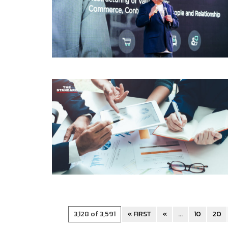
3,128 of 3,591
« FIRST
«
...
10
20