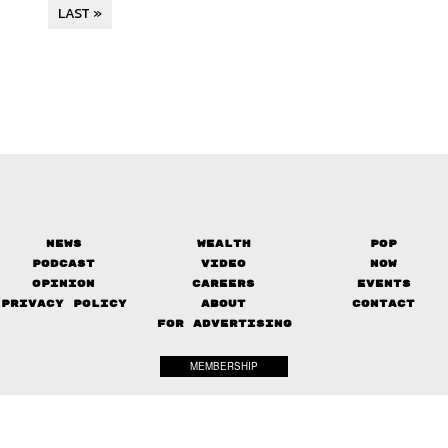
LAST »
News
Wealth
Pop
Podcast
Video
Now
Opinion
Careers
Events
Privacy Policy
About
Contact
FOR ADVERTISING
MEMBERSHIP