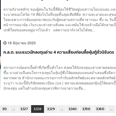
ความกังวลหลักๆ ของผู้คนในวันนี้ที่ต้องใช้ชีวิตอยู่บนความไม่แน่นอน แ
ระบาดของโควิด-19 ที่ยังไปไม่ถึงจุดสิ้นสุดเสียทีคือ ‘ความสะอาดและสุข
โดยเฉพาะการต้องออกมาพบปะกับผู้คนตามสถานที่สาธารณะ ซึ่ง ณ วันนี้
หน้ากากอนามัย เว้นระยะห่างทางสังคม และหมั่นใช้เจลล้างมือได้กลายเ
ปกติใหม่ของคนหมู่มากไปแล้ว แต่ความน่ากังวลไม่ได้หย...
18 มิถุนายน 2020
ก.ล.ต. แนะแนวนักลงทุนอ่าน 4 ความเสี่ยงก่อนซื้อหุ้นกู้ชั่วนิรันดร
สถานการณ์ดอกเบี้ยต่ำที่เกิดขึ้นทั่วโลก ส่งผลให้นักลงทุนแสวงหาผลตอบแ
ขึ้น บางส่วนจึงสนใจการลงทุนในหุ้นกู้ซึ่งให้ผลตอบแทนสม่ำเสมอซึ่งมีความ
หลากหลาย สำนักงานคณะกรรมการกำกับหลักทรัพย์และตลาดหลักทรัพย์ 
ระบุว่า ระยะนี้มีบริษัทจดทะเบียน (บจ.) หลายแห่งทยอยออกหุ้นกู้ให้ดอกเบี้
นักลงทุน แต่ในด้านนักลงทุนควรพิจารณาความเสี่ย...
30
...
3,127
3,128
3,129
...
3,140
3,150
3,160
...