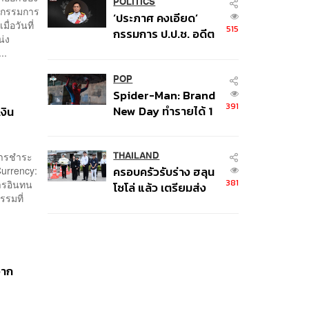
เงินผิดวัตถุประสงค์-ให้
POLITICS
ณะกรรมการ
‘ประภาศ คงเอียด’
ข้อมูลเท็จ เตรียม
่อวันที่
515
กรรมการ ป.ป.ช. อดีต
ดำเนินคดีเด็ดขาด
น่ง
อธิบดีกรมธนารักษ์
..
ถึงแก่อนิจกรรม
POP
Spider-Man: Brand
391
New Day ทำรายได้ 1
งิน
พันล้านดอลลาร์จากทั่ว
โลกภายใน 6 วัน
การชำระ
THAILAND
Currency:
ครอบครัวรับร่าง ฮลุน
381
ารอินทน
โซโล่ แล้ว เตรียมส่ง
รรมที่
ชันสูตรหาสาเหตุการ
เสียชีวิต
จาก