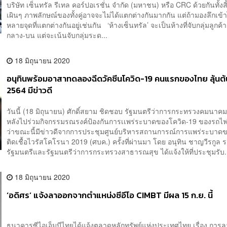
บริษัท เซ็นทรัล รีเทล คอร์ปอเรชั่น จำกัด (มหาชน) หรือ CRC ด้วยกันทั้งส
เผินๆ ภาพลักษณ์ของทั้งคู่อาจจะไม่ได้แตกต่างกันมากกัน แต่ถ้ามองลึกเข้
หลายจุดที่แตกต่างกันอยู่เช่นกัน ‘ห้างเซ็นทรัล’ จะเป็นห้างที่จับกลุ่มลูกค้
กลาง-บน แต่จะเน้นจับกลุ่มระด...
18 มิถุนายน 2020
อนุทินพร้อมอาสาทดลองฉีดวัคซีนโควิด-19 คนแรกของไทย ลุ้นต้
2564 มีข่าวดี
วันนี้ (18 มิถุนายน) ศักดิ์สยาม ชิดชอบ รัฐมนตรีว่าการกระทรวงคมนาคม
หลังไปร่วมกิจกรรมรณรงค์ป้องกันการเเพร่ระบาดของโควิด-19 ของรถไ
ว่าขณะนี้มีข่าวดีจากการประชุมศูนย์บริหารสถานการณ์การแพร่ระบาด
ติดเชื้อไวรัสโคโรนา 2019 (ศบค.) ครั้งที่ผ่านมา โดย อนุทิน ชาญวีรกูล
รัฐมนตรีและรัฐมนตรีว่าการกระทรวงสาธารณสุข ได้แจ้งให้ที่ประชุมรับ.
18 มิถุนายน 2020
‘อดิศร’ แจ้งลาออกจากตำแหน่งซีอีโอ CIMBT มีผล 15 ก.ย. นี้
ธนาคารซีไอเอ็มบีไทยได้แจ้งตลาดหลักทรัพย์แห่งประเทศไทย เรื่อง กา