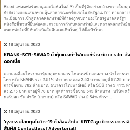
Blued แพลตฟอร์มหาคู่และไลฟ์สไตล์ ซึ่งเป็นที่รู้จักอย่างกว้างขวางในกล
กำลังวางแผนเสนอขายหุ้นสาธารณะครั้งแรกในสหรัฐอเมริกา ท่ามกลาง
ระเบียบการเข้าสู่ตลาดหลักทรัพย์ที่กำลังถูกจับตามองโดยรัฐบาลสหรัฐฯ
หนังสือชี้ชวนที่ยื่นต่อคณะกรรมการกำกับหลักทรัพย์และตลาดหลักทรัพย์
แพลตฟอร์มที่มีต้นกำเนิดในจีนแผนดินใหญ่ ได้ตั้งเป้าในก...
18 มิถุนายน 2020
KBANK-SCB-SAWAD นำหุ้นแบงก์-ไฟแนนซ์ร่วง กังวล ธปท. สั่
ดอกเบี้ย
ความเคลื่อนไหวราคาหุ้นกลุ่มธนาคาร-ไฟแนนซ์ กอดคอร่วง นำโดยธนา
ไทย หรือ KBANK ร่วง 2.51% ทำราคาลดลง 2.50 บาทมาอยู่ที่ 97.25 บาท
การซื้อขาย 782 ล้านบาท, ธนาคารไทยพาณิชย์ หรือ SCB ร่วง 3.41% 
ลง 2.75 บาท มาอยู่ที่ 78 บาท มูลค่าการซื้อขาย 543 ล้านบาท บริษัท ศรีส
คอร์ปอเรชั่น จำกัด (มหาชน) หรือ SAWAD ร่วง 2.54% ทำรา...
18 มิถุนายน 2020
‘ธุรกรรมโลกยุคโควิด-19 กำลังผลัดใบ’ KBTG ชูนวัตกรรมการเงิ
สัมผัส Contactless [Advertorial]