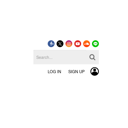
LOG IN
SIGN UP