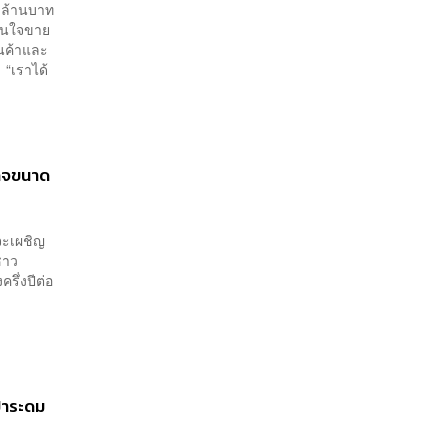
0 ล้านบาท
ดสินใจขาย
ินค้าและ
 “เราได้
กิจขนาด
จะเผชิญ
ชาว
รึ่งปีต่อ
ป้าระดม