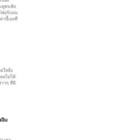
ินหูคนฟัง
ร์ฟอร์แมน
านี้เองที่
ดใสยิ่ง
ฉยไม่ได้
าวๆ ที่มี
เป็น
่างต่อ