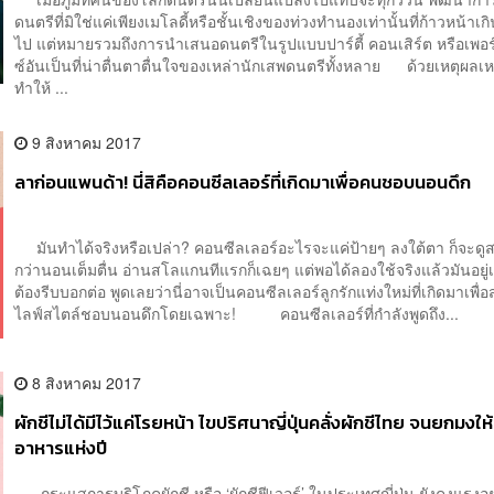
ดนตรีที่มิใช่แค่เพียงเมโลดี้หรือชั้นเชิงของท่วงทำนองเท่านั้นที่ก้าวหน้าเก
ไป แต่หมายรวมถึงการนำเสนอดนตรีในรูปแบบปาร์ตี้ คอนเสิร์ต หรือเพอ
ซ์อันเป็นที่น่าตื่นตาตื่นใจของเหล่านักเสพดนตรีทั้งหลาย ด้วยเหตุผลเหล่
ทำให้ ...
9 สิงหาคม 2017
ลาก่อนแพนด้า! นี่สิคือคอนซีลเลอร์ที่เกิดมาเพื่อคนชอบนอนดึก
มันทำได้จริงหรือเปล่า? คอนซีลเลอร์อะไรจะแค่ป้ายๆ ลงใต้ตา ก็จะดูส
กว่านอนเต็มตื่น อ่านสโลแกนทีแรกก็เฉยๆ แต่พอได้ลองใช้จริงแล้วมันอยู่เ
ต้องรีบบอกต่อ พูดเลยว่านี่อาจเป็นคอนซีลเลอร์ลูกรักแท่งใหม่ที่เกิดมาเพื่อส
ไลฟ์สไตล์ชอบนอนดึกโดยเฉพาะ! คอนซีลเลอร์ที่กำลังพูดถึง...
8 สิงหาคม 2017
ผักชีไม่ได้มีไว้แค่โรยหน้า ไขปริศนาญี่ปุ่นคลั่งผักชีไทย จนยกมงให้
อาหารแห่งปี
กระแสการบริโภคผักชี หรือ ‘ผักชีฟีเวอร์’ ในประเทศญี่ปุ่น ยังคงแรงอย