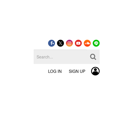
LOG IN
SIGN UP