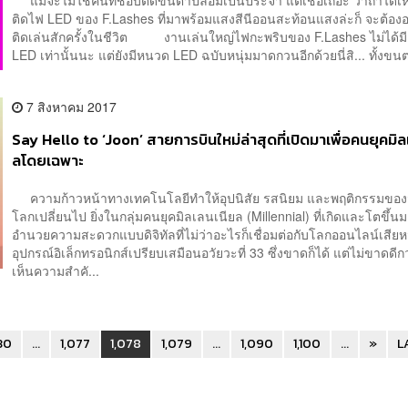
ติดไฟ LED ของ F.Lashes ที่มาพร้อมแสงสีนีออนสะท้อนแสงล่ะก็ จะต้อ
ติดเล่นสักครั้งในชีวิต งานเล่นใหญ่ไฟกะพริบของ F.Lashes ไม่ได้ม
LED เท่านั้นนะ แต่ยังมีหนวด LED ฉบับหนุ่มมาดกวนอีกด้วยนี่สิ... ทั้งขนต
7 สิงหาคม 2017
Say Hello to ‘Joon’ สายการบินใหม่ล่าสุดที่เปิดมาเพื่อคนยุคมิล
ลโดยเฉพาะ
ความก้าวหน้าทางเทคโนโลยีทำให้อุปนิสัย รสนิยม และพฤติกรรมของม
โลกเปลี่ยนไป ยิ่งในกลุ่มคนยุคมิลเลนเนียล (Millennial) ที่เกิดและโตขึ้นม
อำนวยความสะดวกแบบดิจิทัลที่ไม่ว่าอะไรก็เชื่อมต่อกับโลกออนไลน์เสีย
อุปกรณ์อิเล็กทรอนิกส์เปรียบเสมือนอวัยวะที่ 33 ซึ่งขาดก็ได้ แต่ไม่ขาดดี
เห็นความสำคั...
30
...
1,077
1,078
1,079
...
1,090
1,100
...
»
L