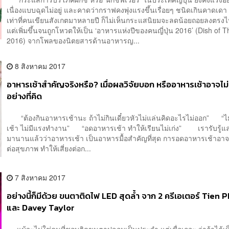
เนื่องแบบฉุดไม่อยู่ และคาดว่ากราฟคงพุ่งแรงขึ้นเรื่อยๆ ชนิดเกินคาดเด
เท่าที่คนเขียนสังเกตมาหลายปี ก็ไม่เห็นกระแสนิยมจะลดน้อยถอยลงตรงไห
แต่เพิ่มขึ้นจนถูกโหวตให้เป็น ‘อาหารแห่งปีของคนญี่ปุ่น 2016’ (Dish of 
2016) จากโพลของนิตยสารด้านอาหารญ...
8 สิงหาคม 2017
อาหารเช้าสำคัญจริงหรือ? เมื่อผลวิจัยบอก หรืออาหารเช้าอาจไม
อย่างที่คิด
“ต้องกินอาหารเช้านะ ถ้าไม่กินเดี๋ยวหัวไม่แล่นคิดอะไรไม่ออก” “ไม
เช้า ไม่มีแรงทำงาน” “อดอาหารเช้า ทำให้เรียนไม่เก่ง” เรารับรู้และ
มานานแล้วว่าอาหารเช้า เป็นอาหารมื้อสำคัญที่สุด การอดอาหารเช้าอาจ
ต่อสุขภาพ ทำให้เสี่ยงต่อก...
7 สิงหาคม 2017
อย่างนี้ก็มีด้วย ขนตาติดไฟ LED สุดล้ำ จาก 2 ครีเอเตอร์ Tien
และ Davey Taylor
แม้จะไม่ใช่คนที่ชอบติดขนตาปลอมเป็นประจำ แต่เชื่อเถอะ ว่าถ้าได้