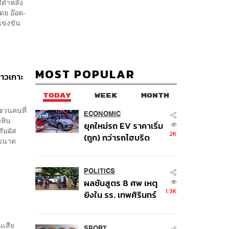
สีดำหลัง
ดย อ๊อด-
แข่งขัน
MOST POPULAR
าวเกาะ
TODAY
WEEK
MONTH
ชวนคนที่
ECONOMIC
วหิน
ยุคใหม่รถ EV ราคาเริ่ม
ัมผัส
2K
(ถูก) กว่ารถไฮบริด
์ขนาด
หลังต้นทุนแบตเตอรี่ลด
ลง - จีนแห่บุกตลาด
เกิดใหม่
POLITICS
ผลชันสูตร 8 ศพ เหตุ
1.3K
ยิงใน รร. เทพศิรินทร์
นนทบุรี พบกระสุนเข้า
จุดสำคัญ ‘ศีรษะ-
นเสีย
SPORT