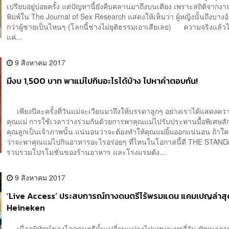
เปรียบอยู่บ่อยครั้ง แต่ปัญหานี้ยังคืบคลานมาถึงบนเตียง เพราะสถิติจากงานวิ
พิมพ์ใน The Journal of Sex Research แสดงให้เห็นว่า ผู้หญิงนั้นถึงบางอ
กว่าผู้ชายเป็นไหนๆ (โลกนี้ช่างไม่ยุติธรรมเอาเสียเลย) ความจริงแล้วไม
แค่...
9 สิงหาคม 2017
มีงบ 1,500 บาท พาแม่ไปกินอะไรได้บ้าง ไปหาคำตอบกัน!
เพียงปีละครั้งที่วันแม่จะเวียนมาถึงให้บรรดาลูกๆ อย่างเราได้แสดงควา
คุณแม่ การใช้เวลาว่างร่วมกันด้วยการพาคุณแม่ไปรับประทานมื้อพิเศษสัก
คุณลูกเป็นเจ้าภาพนั้น แน่นอนว่าจะต้องทำให้คุณแม่ยิ้มออกแน่นอน ถ้าใครย
ว่าจะพาคุณแม่ไปกินอาหารอะไรอร่อยๆ ที่ไหนในโอกาสนี้ดี THE STAN
รวบรวมโปรโมชันของร้านอาหาร และโรงแรมดัง...
9 สิงหาคม 2017
‘Live Access’ ประสบการณ์ทางดนตรีไร้พรมแดน แคมเปญล่าส
Heineken
เมื่อภูมิทัศน์ของโลกดนตรีนั้นเปลี่ยนแปลงไปแทบจะทุกวี่วัน พัฒนาก