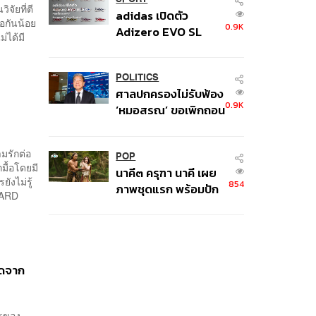
หน้าอก’ ครูถูกยิง 4 นัด
จัยที่ตี
adidas เปิดตัว
จากระยะไกล
้อกันน้อย
0.9K
Adizero EVO SL
่ได้มี
EXO คอลเล็กชันพิเศษ
รับฤดูกาล College
Football
POLITICS
ศาลปกครองไม่รับฟ้อง
0.9K
‘หมอสรณ’ ขอเพิกถอน
มติสรรหา กสทช. ชี้ยัง
ไม่ใช่ผู้เดือดร้อนเสีย
มรักต่อ
หาย
POP
มื้อโดยมี
นาคี๓ ครุฑา นาคี เผย
ังไม่รู้
854
ภาพชุดแรก พร้อมปัก
DARD
วันฉาย 22 ต.ค. นี้
ุดจาก
ารของ