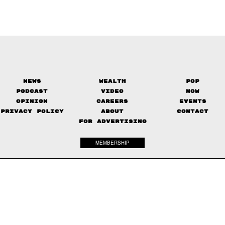
News
Wealth
Pop
Podcast
Video
Now
Opinion
Careers
Events
Privacy Policy
About
Contact
FOR ADVERTISING
MEMBERSHIP
© 2017-
2026
The Standard. All rights reserved.