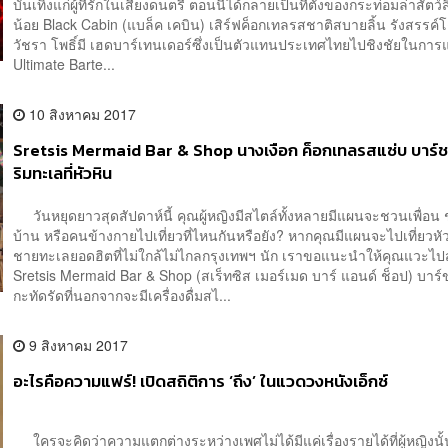
บันเทิงแก่ผู้ที่รักในเสียงดนตรี ตอนนี้ได้กลายเป็นที่ตั้งของกระท่อมล่าสัตว์
น้อย Black Cabin (แบล็ค เคบิน) เสิร์ฟค็อกเทลรสชาติสบายลิ้น รังสรรค์โ
วัชรา โพธิ์มี เฮดบาร์เทนเดอร์ซึ่งเป็นตัวแทนประเทศไทยไปชิงชัยในการ
Ultimate Barte...
10 สิงหาคม 2017
Sretsis Mermaid Bar & Shop นางเงือก ค็อกเทลรสแซ่บ บาร์ช
ริมทะเลที่หัวหิน
วันหยุดยาวสุดสัปดาห์นี้ คุณผู้หญิงมีสไตล์ทั้งหลายมีแผนจะชวนเพื่อน 
บ้าน หรือคนข้างกายไปเที่ยวที่ไหนกันหรือยัง? หากคุณมีแผนจะไปเที่ยวหั
ชายทะเลยอดฮิตที่ไม่ใกล้ไม่ไกลกรุงเทพฯ นัก เราขอแนะนำให้คุณแวะไปส
Sretsis Mermaid Bar & Shop (สเร็ทซิส เมอร์เมด บาร์ แอนด์ ช็อป) บาร
กะทัดรัดที่นอกจากจะมีเครื่องดื่มสไ...
9 สิงหาคม 2017
อะไรคือความแฟร์! เปิดสถิติการ ‘ถึง’ ในแวดวงหนังเอ็กซ์
ใครจะคิดว่าความแตกต่างระหว่างเพศไม่ได้มีแค่เรื่องรายได้ที่ผู้หญิงนั้