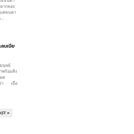
งอยากลอง
ีแค่ขนตา
...
เลนเนีย
นุษย์
าพร้อมสิ่ง
หมด
กว่า เมื่อ
AST »