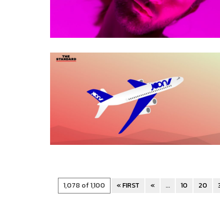
1,078 of 1,100
« FIRST
«
...
10
20