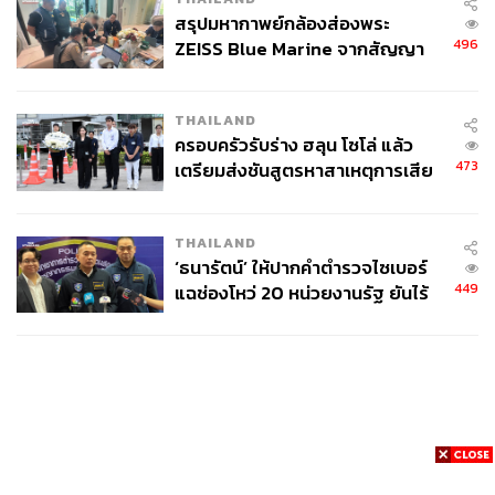
สรุปมหากาพย์กล้องส่องพระ
496
ZEISS Blue Marine จากสัญญา
ผลิต 8.3 ล้าน สู่ข้อพิพาท ‘มา
เวลล์ฯ’ ฟ้อง ‘โทน บางแค’ ผิดนัด
THAILAND
จ่ายหนี้-แอบระบุแบรนด์
ครอบครัวรับร่าง ฮลุน โซโล่ แล้ว
473
เตรียมส่งชันสูตรหาสาเหตุการเสีย
ชีวิต
THAILAND
‘ธนารัตน์’ ให้ปากคำตำรวจไซเบอร์
449
แฉช่องโหว่ 20 หน่วยงานรัฐ ยันไร้
นัยทางการเมือง