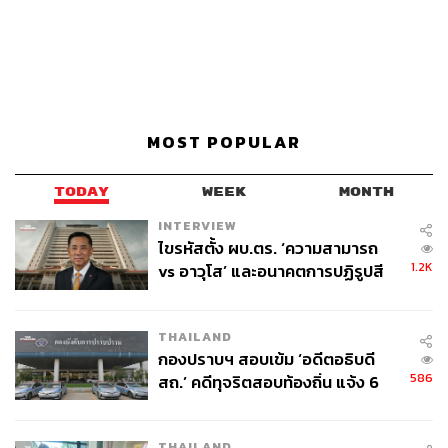
MOST POPULAR
TODAY
WEEK
MONTH
INTERVIEW
ไขรหัสตั้ง ผบ.ตร. ‘ความสามารถ
1.2K
vs อาวุโส’ และอนาคตการปฏิรูปสี
กากี กับ พล.ต.อ. เอก อังสนานนท์
THAILAND
กองปราบฯ สอบเข้ม ‘อดีตอธิบดี
586
สถ.’ คดีทุจริตสอบท้องถิ่น แจ้ง 6
ข้อหาหนัก จ่อชง ป.ป.ช. 12 ส.ค. นี้
THAILAND