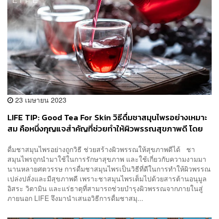
23 เมษายน 2023
LIFE TIP: Good Tea For Skin วิธีดื่มชาสมุนไพรอย่างเหมาะ
สม คือหนึ่งกุญแจสำคัญที่ช่วยทำให้ผิวพรรณสุขภาพดี โดย
เลือกชาสมุนไพรที่เหมาะสม ชงชาให้ถูกต้อง และหมั่นดื่มเป็น
ดื่มชาสมุนไพรอย่างถูกวิธี ช่วยสร้างผิวพรรณให้สุขภาพดีได้ ชา
ประจำ
สมุนไพรถูกนำมาใช้ในการรักษาสุขภาพ และใช้เกี่ยวกับความงามมา
นานหลายศตวรรษ การดื่มชาสมุนไพรเป็นวิธีที่ดีในการทำให้ผิวพรรณ
เปล่งปลั่งและมีสุขภาพดี เพราะชาสมุนไพรเต็มไปด้วยสารต้านอนุมูล
อิสระ วิตามิน และแร่ธาตุที่สามารถช่วยบำรุงผิวพรรณจากภายในสู่
ภายนอก LIFE จึงมานำเสนอวิธีการดื่มชาสมุ...