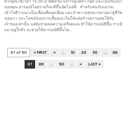
หากคุณใช้เวลา 15-30 นาทีต่อวันในการลูบคลำ กอด และเล่นกับแมว
ของคุณ อารมณ์โดยรวมก็จะดีขึ้นอัตโนมัติ สำหรับคนรักแมวจะ
เข้าใจดีว่าแมวเป็นเพื่อนที่ยอดเยี่ยม และนำความสุขมากมายมาสู่ชีวิต
ของเรา ประโยชน์ของการเลี้ยงแมวไม่ใช่แค่สร้างความสุขให้กับ
เจ้าของเท่านั้น แต่ยังช่วยลดความเครียดและทำให้อารมณ์ดีขึ้น การมี
แมวอยู่ใกล้ๆ จะช่วยให้อารมณ์ดีขึ้นได...
87 of 90
« FIRST
«
...
10
20
30
...
86
87
88
...
90
...
»
LAST »