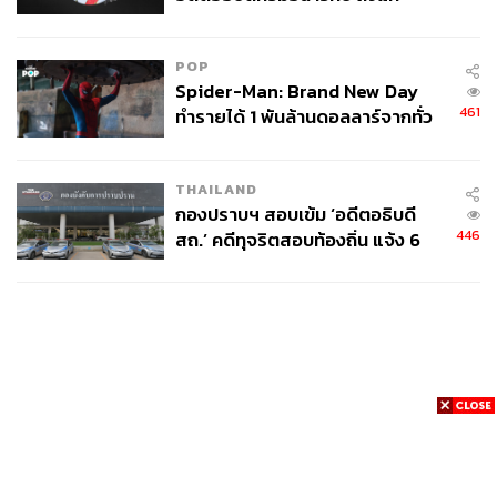
อนิจกรรม
POP
Spider-Man: Brand New Day
461
ทำรายได้ 1 พันล้านดอลลาร์จากทั่ว
โลกภายใน 6 วัน
THAILAND
กองปราบฯ สอบเข้ม ‘อดีตอธิบดี
446
สถ.’ คดีทุจริตสอบท้องถิ่น แจ้ง 6
ข้อหาหนัก จ่อชง ป.ป.ช. 12 ส.ค. นี้
News
Wealth
Pop
Podcast
Video
Now