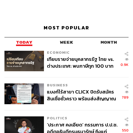
MOST POPULAR
TODAY
WEEK
MONTH
ECONOMIC
เทียบรายจ่ายบุคลากรรัฐ ไทย vs.
0.9K
ต่างประเทศ: พบภาษีทุก 100 บาท
ของคนไทยใช้ไปกับข้าราชการเฉียด
40 บาท
BUSINESS
แบงก์ไร้สาขา CLICX ปิดรับสมัคร
789
สินเชื่อชั่วคราว พร้อมส่งสัญญาณ
เตือนกลุ่มกู้เงินผิดวัตถุประสงค์-ให้
ข้อมูลเท็จ เตรียมดำเนินคดีเด็ดขาด
POLITICS
‘ประภาศ คงเอียด’ กรรมการ ป.ป.ช.
550
อดีตอธิบดีกรมธนารักษ์ ถึงแก่